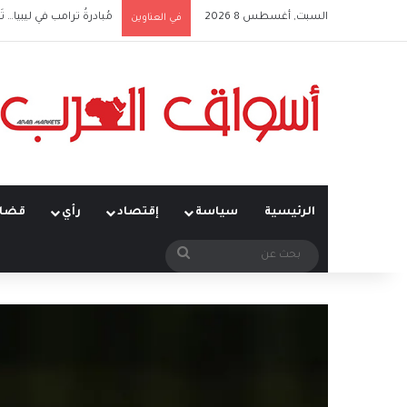
السبت, أغسطس 8 2026
مُبادرةُ ترامب في ليبيا… تَ
في العناوين
الرئيسية
سياسة
إقتصاد
رأي
قضاي
بحث
عن