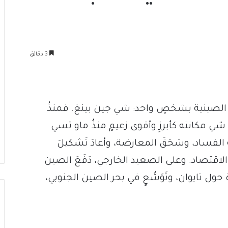
3 دقائق
سةُ الصينية بشخصٍ واحد: شي جين بينغ. فمنذُ
 السلطة في العام 2012، رَسَّخَ شي مكانته كأبرزِ وأقوى زعيمٍ منذُ ماو تسي
الفساد، وسَحَقَ المعارضة، وأعادَ تَشكيلَ
الاقتصاد. وعلى الصعيد الخارجي، دَفَعَ الصين
ول تايوان، وتَوَسُّعٍ في بحر الصين الجنوبي،