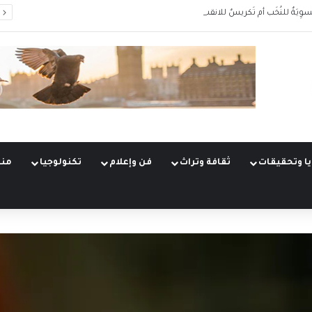
سوِيَةٌ للنُخَب أم تَكريسٌ للانقسام؟
ا وتحقيقات
ثقافة وتراث
فن وإعلام
تكنولوجيا
منو