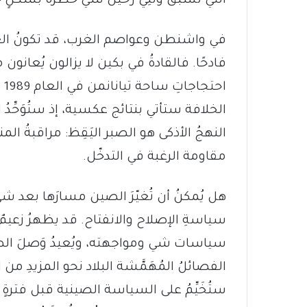
التي نسبقُ وتَلِي رحيلَ شي خطرة بشكلٍ
في واشنطن وعواصم الغرب، قد تكونُ الغ
فادحًا. فالقادةُ في بكين لا يزالون يُعانون
اح
الخلافة ستأتي بنتائج عكسية، إذ ستُوَحِّدُ
النهجُ الأذكى هو الصبر اليَقِظ: مراقبةُ ا
مقاومة الرغبة في التدخّل.
هل يُمكنُ أن تُغيّرَ الصين مسارَها بعد شي؟
سياسةِ الإصلاح والانفتاح. قد يظهرُ زعيمٌ 
سياسات شي ومواجهته، ويُعيدُ وَصلَ الصين
الفصائلُ المُهَمَّشة البلاد نحو المزيدِ من ا
ستُخَيِّمُ على السياسة الصينية قبل فترةٍ