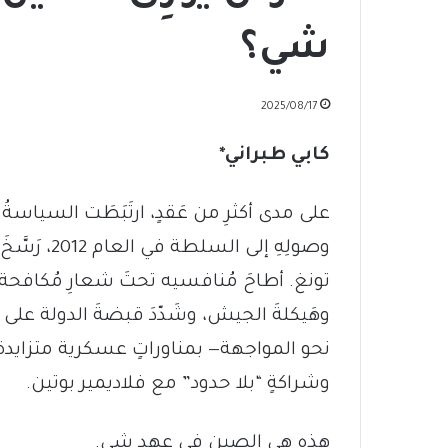
شي؟
2025/08/17
كابي طبراني*
على مدى أكثرِ من عَقدٍ، ارتَبَطَت السيا
وصولِهِ إلى
تونغ. أطاحَ مُنافسيه تحتَ شعارِ مُكافحة 
وهَيكلةَ الجيش، وشَدّدَ قبضةَ الدولة على 
نحو المواجهة— بمناوراتٍ عسكرية متزايدة ح
وشراكةٍ “بلا حدود” مع فلاديمير بوتين.
هذه هي الصين في عهد شي.