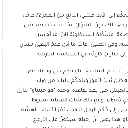
لكن حتى الحاكم المُستَبِدّ لا يستطيع أن يَحكُمَ إلى الأبد. فشي، البالغ من العمر 72 عامًا،
مع ذلك، فإنّ السؤالَ عمّا سيَحدُث بعد شي
. فالنُظُمُ السلطَوِيّة نادرًا ما تُحسِنُ
ة. وفي الصين، غالبًا ما أدّى عدمُ اليقين بشأنِ
لى خياراتٍ كارثيّة في السياسة الخارجية.
ً في تسليمِ السلطة. ماو حكم حتى وفاته. دِنغ
 يُديرُ الأمورَ ويتحكّمُ بالبلاد من وراءِ
جيش حتى بعد تقاعده. وحده “هو جينتاو” تنازَلَ
ُنَظَّم، ومع ذلك شابَ العمليةُ سقوطَ
لى حُكمِ الرجل الواحد، دَمّرَ الأعراف الهشّة
. هذا يعني أنَّ رحيله سيكونُ على الأرجح