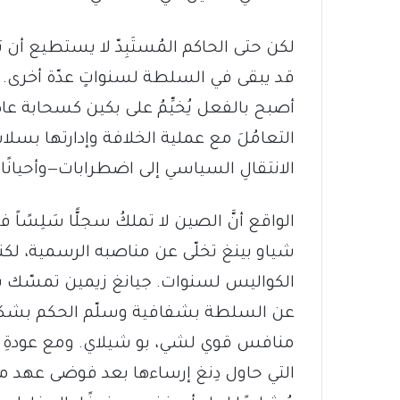
قد يبقى في السلطة لسنواتٍ عدّة أخرى. و
أصبح بالفعل يُخيِّمُ على بكين كسحابة عاصفة
التعامُلَ مع عملية الخلافة وإدارتها بسلاس
الانتقالِ السياسي إلى اضطرابات—وأحيانًا إ
الواقع أنَّ الصين لا تملكُ سجلًّا سَلِسًا
شياو بينغ تخلّى عن مناصبه الرسمية، لكنه ظلَّ
الكواليس لسنوات. جيانغ زيمين تمسّك بال
عن السلطة بشفافية وسلّم الحكم بشكلٍ م
منافس قوي لشي، بو شيلاي. ومع عودةِ شي إ
التي حاول دِنغ إرساءها بعد فوضى عهد ماو