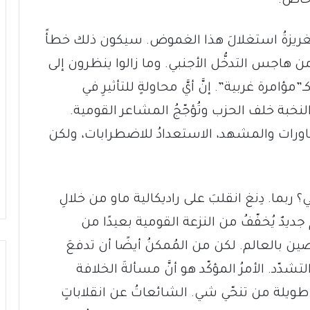
 خاص.
ريزةُ استغلالَ هذا الغموض. سيكون ذلك خطأً
 من هاجس التدخُّل الأجنبي. وما زالوا ينظرون إلى
تجاجاتِ ساحة تيانانمن في العام 1989 كـ”مؤامرة غربية”. إنَّ أيَّ محاولةٍ للتأثيرِ في
 النخبة خلف الحزب وتُؤجّجُ المشاعر القومية.
لمناورات والمشهد، الاستعدادُ للاضطرابات، ولكن
 ربما. دِنغ انقلبَ على راديكالية ماو من خلالِ
جديدٌ يُخفّفُ من النزعة القومية بعيدًا من
 بالعالم. لكن من المُمكنُ أيضًا أن تدفعَ
لتشدّد. الأمرُ المؤكّد هو أنَّ مسألةَ الخلافة
 طويلة من تنحّي شي. الشائعاتُ عن انقلاباتٍ