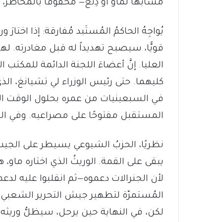
مُشابهًا لماو أو دِنغ— محفوفًا بالمخاطر، مليئ
يُواجِهُ الحاكمُ المُستَبد مُفارقة: إذا اختارَ
قويًّا، سيصبح تهديداً له قبل مغادرته. ل
العليا. إنَّ أعضاءَ اللجنة الدائمة للمكتب
كليهما. حتى رئيس الوزراء لي تشيانغ، الذي 
في السبعينيات من عمره بحلول الوقت الذ
المستقبل مفتوحًا على مصراعيه. وفي ال
نظريًا، الحزبُ الشيوعي يسيطر على الجيش وي
يبقى على القمة. الوريثُ الذي اختاره ماو
لأن الجنرالات دعموه—ثم انقلبوا عليه لدعم 
المُستمرّة لتطهير جيش التحرير الشعبي وإ
لكن، في النهاية حين يرحل، سيظلُّ وريثه 