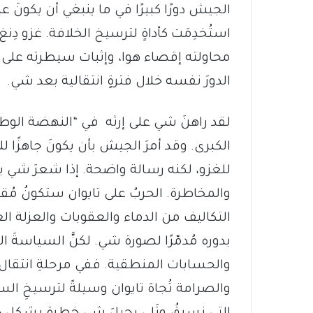
الجيش دورًا كبيرًا في ما ينبغي أن يكونَ عملي
محاولته إقصاء هوا، وإثبات سيطرته على ا
الدورَ نفسه خلال فترةٍ انتقالية بعد شي.
لقد راهنَ شي على إرثه في “النهضة الوطنية
للغزو، لكنه رسالة واضحة. إذا شعرَ شي بالقلق
والمخاطرة. الحربُ على تايوان ستكونُ مُق
التكاليف من الدماء والعقوبات والعزلة 
بدوره مُدمّرًا لصورة شي. لكنَّ السياسةَ الدا
والحسابات المنطقية. ففي مرحلةِ انتقال وت
والصرامة تُجاهَ تايوان وسيلةً لترسيخِ ال