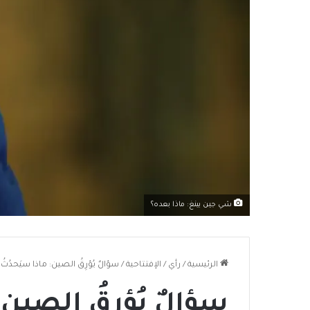
شي جين بينغ: ماذا بعده؟
الرئيسية
/
رأي
/
الإفتتاحية
/
سؤالٌ يُؤرِقُ الصين: ماذا سيَحدُثُ 
سؤالٌ يُؤرِقُ الصين: 