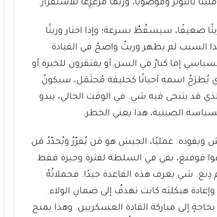
ًا بالتوتُّر وفوضويًا، وربما مُزَعزِعًا للاستقرار.
 وريثًا ضعيفًا، سيسقُطُ بسرعة؛ وإذا اختار وريثًا
هذا السبب لم يظهر وريثٌ واضحٌ في القيادة
 السياسي إما كبارٌ في السن أو يفتقرون للخبرة أو
يُطرَحُ اسمه أحيانًا كخليفة مُحتَمَل، سيكونُ
ي قد يتنحى فيه شي. في الوقت الحالي، يبدو
سياسة الصينية، هذا يعني الخطر.
قوده. عمليًا، الجيش هو مَن يُقرّرُ ويُحدّدُ مَن
، هوا قوفنغ، بقي في السلطة لفترة وجيزة فقط
دِنغ. شي يعرف هذه القاعدة جيدًا. فحملاتُهُ
عادة هيكلته كانت تهدفُ إلى ضمانِ الولاء.
بحاجةٍ إلى مباركة القادة العسكريين. وهذا يمنح