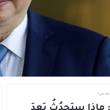
بَعدَ شي؟
ماذا سيَحدُثُ بَعدَ