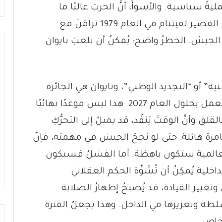
ةً سياسية. والأسوأُ، أنَّ الحربَ غالبًا ما
استُخدِمَت كأداةٍ لترسيخ الخلافة. غزو دِنغ القصير لفيتنام في العام 1979 تزامَنَ مع
لجيش. الخطرُ واضح: يُمكنُ أن تلعبَ تايوان
” أو “التجديد الوطني”، وتايوان هي الجائزة
الكبرى. وقد أمرَ الجيش بأن يكونَ جاهزًا للعمل بحلول العام 2027. هذا ليس موعدًا نهائيًا
 وأنَّ الوقتَ يَنفُد، قد يميلُ إلى التحرُّكِ
امرة هائلة: حتى لو نجحَ الجيش في مهمته، فإنَّ
العالمية ستكون باهظة. أما الفشلُ فسيكون
خلية يُمكِنُ أن تُشَوِّهَ الحكم العقلاني
غيير القيادة، قد يُصبحُ إظهارُ الصلابة
سلطة وتعزيزها في الداخل. وهذا يجعلُ الفترة