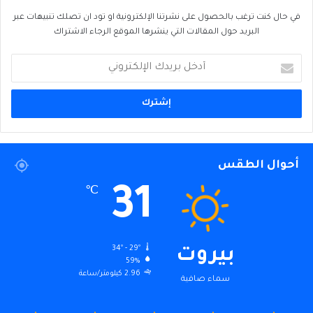
في حال كنت ترغب بالحصول على نشرتنا الإلكترونية او تود ان تصلك تنبيهات عبر
البريد حول المقالات التي ينشرها الموقع الرجاء الاشتراك
أدخل
بريدك
الإلكتروني
أحوال الطقس
31
℃
34º - 29º
بيروت
59%
2.96 كيلومتر/ساعة
سماء صافية