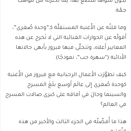
يكون سواها سطَع بها، لِما تختزنه من مواهب
جمّة.
وما قلتُه عن الأُغنية المستقلَّة كـ”وحدة صُغرى”،
أَقولُه عن الحوارات الغنائية التي لا تَخرج عن هذه
المعايير أَعلاه، وتتجلَّى فيها فيروز بأَبهى حالاتها
الأَدائية (“سهرة حب”، نموذجًا).
كيف تطوَّرَت الأَعمال الرحبانية مع فيروز من الأُغنية
كوحدة صُغرى إِلى عالَم أَوسع بلَغَ المسرح
والسينما وجالَ في آفاقه على كبرى صالات المسرح
في العالم؟
هذا ما أُفصِّلُه في الجزء الثالث والأَخير من هذه