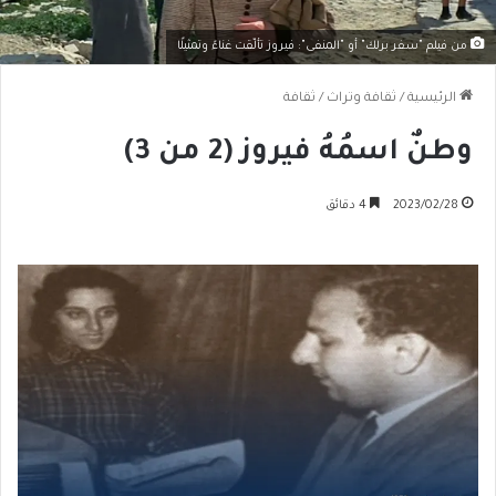
من فيلم "سفر برلك" أو "المنفى": فيروز تألّقت غناءً وتمثيلًا
الرئيسية
/
ثقافة وتراث
/
ثقافة
وطنٌ اسمُهُ فيروز (2 من 3)
2023/02/28
4 دقائق