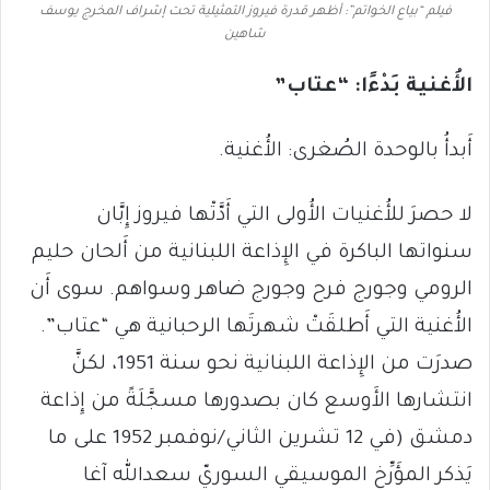
فيلم “بياع الخواتم”: أظهر قدرة فيروز التمثيلية تحت إشراف المخرج يوسف
شاهين
الأُغنية بَدْءًا: “عتاب”
أَبدأُ بالوحدة الصُغرى: الأُغنية.
لا حصرَ للأُغنيات الأُولى التي أَدَّتْها فيروز إِبَّان
سنواتها الباكرة في الإِذاعة اللبنانية من أَلحان حليم
الرومي وجورج فرح وجورج ضاهر وسواهم. سوى أَن
الأُغنية التي أَطلقَتْ شهرتَها الرحبانية هي “عتاب”.
صدرَت من الإِذاعة اللبنانية نحو سنة 1951، لكنَّ
انتشارها الأَوسع كان بصدورها مسجَّلَةً من إِذاعة
دمشق (في 12 تشرين الثاني/نوفمبر 1952 على ما
يَذكر المؤَرِّخ الموسيقي السوريّ سعدالله آغا