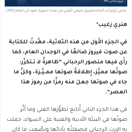
عاصي يُرنّم أحد ألحانه وفيروز تصغي لتُغني من بعده (صورة تعود إلى العام 1953)
هنري زغيب*
في الجزء الأَول من هذه الثلاثية، مهَّدتُ للكتابة
عن صوت فيروز ضالعًا في الوجدان العام، كما
رأَى فيها منصور الرحباني
“ظاهرةً لا تـتكرَّر:
صوتُها مميَّز، إِطلاقةُ صوتها ممـيَّـزة، وكلُّ ما
جاء في صوتها جعلَ منه رمزًا من رموز هذا
العصر”.
في هذا الجزء الثاني أُتابع تطوُّرَها الفني وما أَثَّر
صوتُها في البيئة الأدبية والفنية على السواء، حملت
به الإرث الرحباني فصقلتْه بأدائها ونصَّعت ما كان