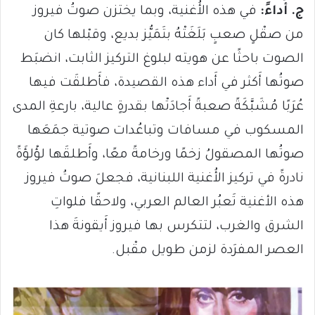
ج. أَداءً:
في هذه الأُغنية، وبما يختزن صوتُ فيروز
من صقْلٍ صعبٍ بَلَغَتْهُ بتَمَيُّز بديع، وقبْلها كان
الصوت باحثًا عن هويته لبلوغ التركيز الثابت، انضبَط
صوتُها أَكثر في أَداء هذه القصيدة، فأَطلقَت فيها
عُرَبًا مُشَبَّكَةً صعبةً أَجادَتْها بقدرةٍ عالية، بارعةِ المدى
المسكوب في مسافات وتباعُدات صوتية جمَعَها
صوتُها المصقولُ زخمًا ورخامةً معًا، وأَطلقَها لؤْلؤَةً
نادرةً في تركيز الأُغنية اللبنانية، فجعلَ صوتُ فيروز
هذه الأغنية تَعبُر العالم العربي، ولاحقًا فلواتِ
الشرق والغرب، لتتكرس بها فيروز أَيقونةَ هذا
العصر المفرَدة لزمن طويل مقْبل.