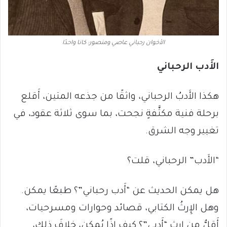
الأخوان رحباني عاصي ومنصور: كانا واحدًا
الأَدب الرحباني
هكذا الأَدبُ الرحباني، واثقًا من جذعه المتين، أَقلع
برحلة فنية مكثَّفةٍ نجحت، بما سوى ثلاثة عقود، في
تغيير وجه الشرق.
“الأَدب” الرحباني، قلت؟
هل يمكن الحديث عن “أَدب رحباني”؟ طبعًا يمكن.
وهل الإِرثُ الكتابي، قصائد وحوارات ومسرحيات،
أَقلُّ من إِرث “أَدبي”؟ كيف إِذًا يُمكن، خلافَ ذلك،