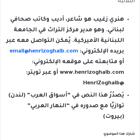
الثُلاثية.
هنري زغيب هو شاعر، أديب وكاتب صحافي
لبناني. وهو مدير مركز التراث في الجامعة
اللبنانية الأميركية. يُمكن التواصل معه عبر
بريده الإلكتروني:
email@henrizoghaib.com
أو متابعته على موقعه الإلكتروني:
www.henrizoghaib.com
أو عبر تويتر:
HenriZoghaib
@
يَصدُرُ هذا النص في “أسواق العرب” (لندن)
توازيًا مع صدوره في “النهار العربي”
(بيروت)
شارك هذا الموضوع: