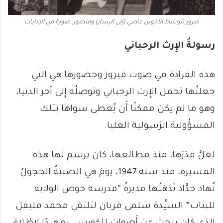
فيروز تتوسّط الأخوين عاصي (إلى اليسار) ومنصور: صورة من البدايات
رسولةُ الإِرث الرحباني
هذه الفرادة في صوت فيروز وحضورها هي التي
جعلتْها تحمل الإِرث الرحباني وتوصلُه إِلى آخر الدنيا،
وهو ما لم يكن ممكنًا أَن يُعطى سواها بتلك
المسؤُولية الرَسولية العليا.
لعلَّ قدَرَها، منذ مطالعها، كان يرسم لها هذه
المسيرة، منذ سنة 1947، يومَ هي الصبيةُ الخجولُ
نُهاد حدَّاد نَدَهَتْها مديرةُ “مدرسة حوض الولاية
للبنات” السيِّدة سلمى قربان لتلتقي محمد فليفل