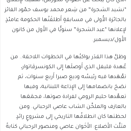
الذي كان يبحث عن أَصواتٍ للكورس، تمهيدًا لإِطْلاق
“نشيد الشجرة” من شِعر محمد يوسف حمّود الفائز
بالجائزة الأُولى في مسابقةٍ أَطلقَتْها الحكومة عامئذٍ
لإِعلانها “عيد الشجرة” سنويًّا في الأَول من كانون
الأَول/ديسمبر.
وظلَّ هذا القدَر يواكبُها في الخطوات اللاحقة.. من
عُهدة فليفل الذي أَوصلَها إِلى الكونسرڤاتوار،
تعَّهَدها فيه رئيسُه وديع صبرا أَربع سنوات، ثم
نصَحَ بانضمامها إِلى الإِذاعة اللبنانية، وفيها
تعهَّدها حليم الرومي لفرادة صوتها، فجمَعَها
بالعازف والملحِّن الشاب عاصي الرحباني. ومن
لحظتها كان انطلاقُها التاريخي إِلى مشروعٍ رائدٍ
مثلَّث الأَضلاع: الأَخَوان عاصي ومنصور الرحباني كتابةً