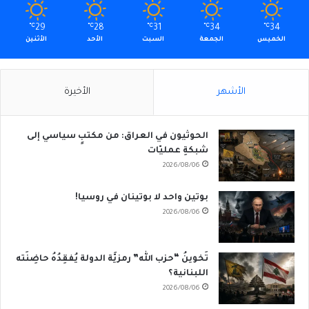
℃
29
℃
28
℃
31
℃
34
℃
34
الخميس
الجمعة
السبت
الأحد
الأثنين
الأشهر
الأخيرة
الحوثيون في العراق: من مكتبٍ سياسي إلى
شبكةِ عمليّات
2026/08/06
بوتين واحد لا بوتينان في روسيا!
2026/08/06
تَخوينُ “حزب الله” رمزيَّة الدولة يُفقِدُهُ حاضِنَته
اللبنانية؟
2026/08/06