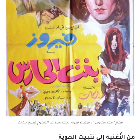
فيلم “بنت الحارس”: لمعت فيروز تحت إشراف المخرج هنري بركات
من الأُغنية إِلى تثبيت الهوية