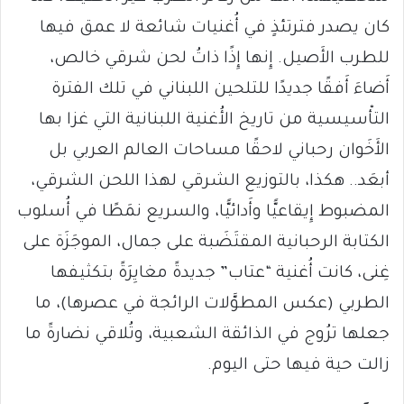
كان يصدر فترتئذٍ في أُغنيات شائعة لا عمق فيها
للطرب الأَصيل. إِنها إِذًا ذاتُ لحن شرقي خالص،
أَضاءَ أَفقًا جديدًا للتلحين اللبناني في تلك الفترة
التأْسيسية من تاريخ الأُغنية اللبنانية التي غزا بها
الأَخَوان رحباني لاحقًا مساحات العالم العربي بل
أبعَد.. هكذا، بالتوزيع الشرقي لهذا اللحن الشرقي،
المضبوط إِيقاعيًّا وأَدائيًّا، والسريع نمَطًا في أُسلوب
الكتابة الرحبانية المقتَضَبة على جمال، الموجَزَة على
غِنى، كانت أُغنية “عتاب” جديدةً مغايِرَةً بتكثيفها
الطربي (عكس المطوَّلات الرائجة في عصرها)، ما
جعلها ترُوج في الذائقة الشعبية، وتُلاقي نضارةً ما
زالت حية فيها حتى اليوم.