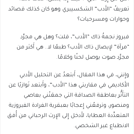
تعريفُ “الأَدب” الشكسپيري وهو كان كذلك قصائد
وحوارات ومسرحيات؟
فيروز نجمةُ ذاك “الأَدب”، قلت؟ وهل هي مجرَّد
“مرآة” لإِيصال ذاك الأَدب؟ طبعًا لا.. هي أَكثر من
مجرَّد صوت يوصل لحنًا وكلامًا.
وإِنني، في هذا المقال، أَبتعدُ عن التحليل الأَدبي
الأَكاديمي في مقاربتي هذا “الأَدب”، وأَبتعد تَوازيًا عن
التأَثُّر بعاطفة الصداقة التي جمعَتْني بعاصي
ومنصور، وترفعُني إِعجابًا بعبقرية الفرادة الفيروزية
المتعدِّدة العطايا، لأَدخل إِلى الإِرث الرحباني من أُفق
الانطباع غير الشخصي.