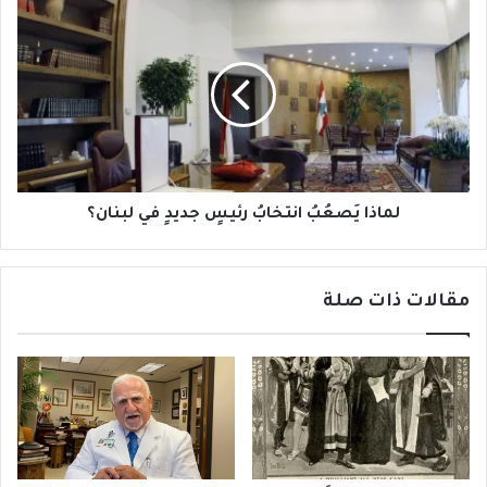
لماذا
يَصعُبُ
انتخابُ
رئيسٍ
جديدٍ
في
لبنان؟
لماذا يَصعُبُ انتخابُ رئيسٍ جديدٍ في لبنان؟
مقالات ذات صلة