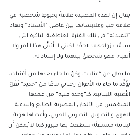
يقال إِن لهذه القصيدة علاقةً بخيوطٍ شخصية في
علاقة حب وملابساتها بين عاصي “الأُستاذ” ونهاد
“تلميذته” في تلك الفترة العاطفية الباكرة التي
سبقَت زواجهما لاحقًا. لكنني لا أَتبنَّى هذا الأَمر ولا
أَنفيه، فهو شخصيٌّ بينهما ولا إِسناد له.
ما يقال عن “عتاب”، وكلِّ ما جاء بعدها من أُغنيات،
يؤَكِّد ما جاء به الأَخوان رحباني تباعًا من “جديد” نَقَلَ
الأُغنية اللبنانية، كــ”وحدة فنية” من عهدها
المنغمس في الأَلحان المصرية الطابع والبدوية
الهوى والتطويل التطريبي العربي، وأَعطاها هوية
لبنانية مستقلَّة سطعت بها فيروز كما لا يُمكن أَن