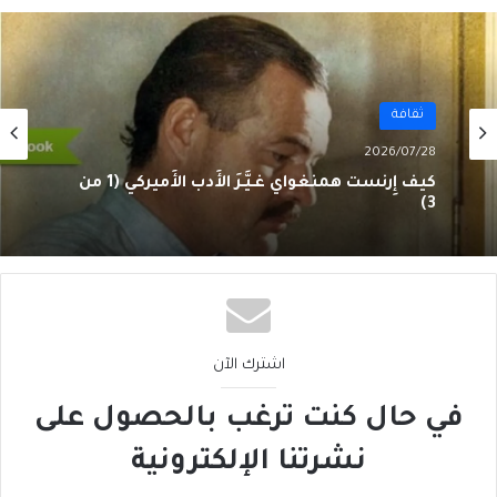
ثقافة
2026/07/28
كيف إِرنست همنغواي غـيَّـرَ الأَدب الأَميركي (1 من
3)
اشترك الآن
في حال كنت ترغب بالحصول على
نشرتنا الإلكترونية