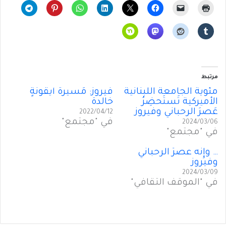
مرتبط
مئويةُ الجامعة اللبنانية
فيروز: مَسيرةُ أَيقونَةٍ
الأميركية تَستَحضِرُ
خالدة
عَصرَ الرحباني وفيروز
2022/04/12
في "مجتمع"
2024/03/06
في "مجتمع"
… وإِنه عصرُ الرحباني
وفيروز
2024/03/09
في "الموقف الثقافي"