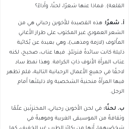
القلعة). فماذا عنها شعرًا، لحنًا، وأَداءً؟
أ.
شعرًا
: هذه القصيدة للأَخوين رحباني هي من
الشعر العمودي غير المكتوب على طراز الأَغاني
المأْلوف (لازمة ومذهب)، وهي بعيدة عن بُكائية
ذليلة كانت سائدةً فترتئذٍ. فيها عتاب، صحيح، لكنه
عتاب المرأَة الأَنوف ذاتِ الكرامة. وهذا نمط ساد
لاحقًا في جميع الأَعمال الرحبانية التالية، فلم تظهر
فيها المرأَةُ منحنيةَ الشخصية ولا ذليلتَها أَمام
الرجل.
ب. لحنًا:
في لحن الأَخوين رحباني، المختزِنَين علْمًا
وثقافةً من الموسيقى الغربية وموهبةً في
شخصَيهما، أَنها من ركائز الطرب غير الخفيف، كما