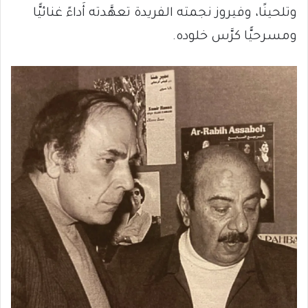
وتلحينًا، وفيروز نجمته الفريدة تعهَّدته أَداءً غنائيًّا
ومسرحيًّا كرَّس خلوده.