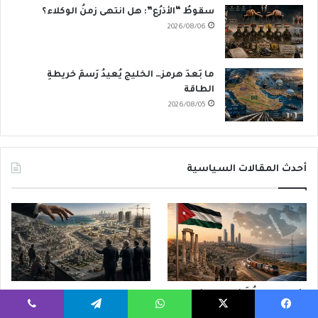
سقوطُ “الأذرُع”: هل انتهى زمنُ الوكلاء؟
2026/08/06
ما بَعدَ هرمز… الخليج يُعيدُ رَسمَ خريطةِ
الطاقة
2026/08/05
أحدث المقالات السياسية
الأردن وإعادةُ تَشكيلِ الشرق
مجلس السلام في غزة… إعادة
الأوسط… من إدارةِ الأزمات إلى
الإعمار أم إعادة هندسة
يسبوك
‫X
واتساب
تيلقرام
ڤايبر