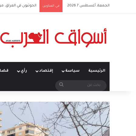
الجمعة, أغسطس 7 2026
الحوثيون في العراق: من
في العناوين
الرئيسية
سياسة
إقتصاد
رأي
قضاي
بحث
عن