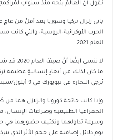
نقول أنَّ العالمَ يتجه منذ سنواتٍ لمُراكمةِ
ياتي زلزال تركيا وسوريا بعد أقلِّ من عامٍ
الحرب الأوكرانية-الروسية، والتي كانت مسب
العام 2021.
لا ننسى ايض
ما كان لذلك من أبعادٍ إنسانيةٍ عظيمة ت
بُرجَي التجارة في نيويورك في 9 أيلول/سبتمبر 2001.
وإذا كانت جائحة كورونا والزلازل هما من صُ
الجغرافيا الطبيعية وصراعات الإنسان، فإننا 
وسرعة تداولهما وتكثيف حضورهما هي حصرًا مُ
يوم دلائل إضافية على حجم الأثر الذي يتر