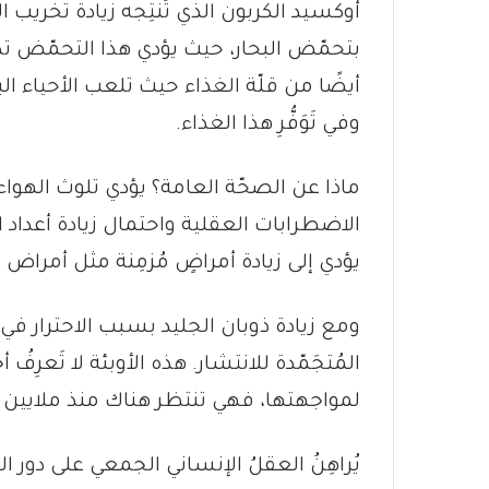
أوكسيد الكربون الذي تُنتِجه زيادة تخريب ا
بتحمّض البحار، حيث يؤدي هذا التحمّض تدريجً
أيضًا من قلّة الغذاء حيث تلعب الأحياء الب
وفي تَوَفُّرِ هذا الغذاء.
ماذا عن الصحّة العامة؟ يؤدي تلوث الهو
الاضطرابات العقلية واحتمال زيادة أعداد الم
يؤدي إلى زيادة أمراضٍ مُزمِنة مثل أمراض
ومع زيادة ذوبان الجليد بسبب الاحترار ف
المُتجَمّدة للانتشار. هذه الأوبئة لا تَعرِ
لمواجهتها، فهي تنتظر هناك منذ ملايين 
يُراهِنُ العقلُ الإنساني الجمعي على دور 