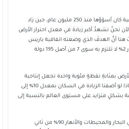
لقد شهدَ الكوكبُ خمسة انقراضاتٍ جماعية كان أسوَؤها منذ 250 مليون عام، حين زاد
ن نحنُ نشهدُ أكبر زيادة في معدل احترار الأرض
فَ هنا أنَّ الهدفَ الذي وضعته اتفاقية باريس
للمناخ، والمُتمثّل بحدٍّ أقصى لزيادة الاحترار 2% لا تلتزم به سوى 7 من أصل 195 دولة
ار الأرض بمثابةِ نقطةٍ مئوية واحدة تجعل إنتاجية
الأرض من الغذاء تنخفضُ بمعدل 10%. ماذا لو أضفنا الزيادة في السكان بمعدل 10% إلى
ة بشكلٍ متزايد على مستوى العالم بالنسبة إلى
بسبب زيادة إحترار الأرض تمتصُّ المياه في البحار والمحيطات والأنهار 90% من ثاني