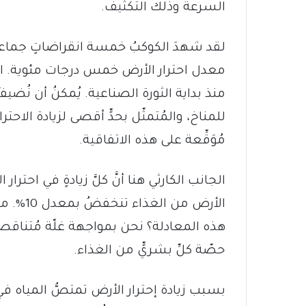
السرعة وذلك التكثيف.
معدل احترار الأرض خمس درجات مئوية. الآ
منذ بداية الثورة الصناعية. يُمكنُ أن نُضي
مُوَقِّعة على هذه الاتفاقية.
الجانب الكارثي هنا أنَّ كلَّ زيادةٍ في احتر
هذه المعادلة؟ نحن بمواجهة غلّة مُتناقص
حصّة كلِّ بشريٍّ من الغذاء.