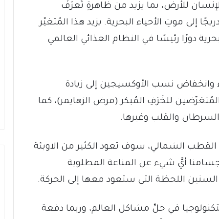
لإنسان للأرض، بما يزيد من ظاهرةٍ تُعرَفُ
ا إلى موتِ الأحياء البحرية. يزيد هذا المُتغيّر
حرية دورًا رئيسًا في النظام الغذائي العالمي
اء وانخفاض نسب الأوكسيجين إلى زيادة
ُتعَرّضين للخَرَفِ المُبكر (مرض الزهايمر)، كما
 السرطان والقلب وغيرها.
ي القطب الشمالي، سوف تعود الكثير من الاوبئة
فُ أجسامنا أيَّ شيء عن المناعة المطلوبة
السنين اللحظة التي ستعود معها إلى الحركة.
التكنولوجيا في حلِّ مشاكل العالم، وربما دفعة