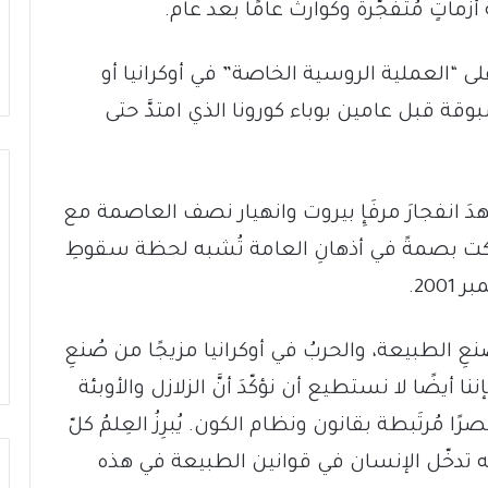
 أزماتٍ مُتفجّرة وكوارث عامًا بعد عام.
 على “العملية الروسية الخاصة” في أوكرانيا أو
وقة قبل عامين بوباء كورونا الذي امتدَّ حتى
ًا أنَّ صيفَ العام 2020 قد شهدَ انفجارَ مرفَإِ بيروت وانهيار نصف العاصمة مع
ركت بصمةً في أذهانِ العامة تُشبه لحظة سقوطِ
نعِ الطبيعة، والحربُ في أوكرانيا مزيجًا من صُنعِ
أيضًا لا نستطيع أن نؤكّدَ أنَّ الزلازل والأوبئة
رتَبطة بقانون ونظام الكون. يُبرِزُ العِلمُ كلّ
كه تدخّل الإنسان في قوانين الطبيعة في هذه