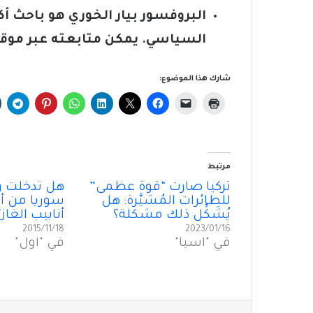
البروفسور بيار الخوري هو باحث أ
السياسي. يمكن
متابعته
عبر موقع
شارك هذا الموضوع:
مرتبط
تركيا صارت “قوة عظمى”
هل تدخّلت 
للطائرات المُسَيَّرة: هل
سوريا من 
يُشَكِّل ذلك مشكلة؟
أنابيب الغاز؟
2015/11/18
2023/01/16
في "آسيا"
في "أول"