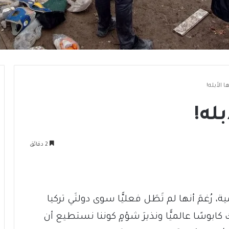
ُها الأبله!
أبله!
2 دقائق
ارثةٍ عالمية، رُغمَ أنها لم تَطَل فعليًّا سوى دولتَي تركيا
كابوسًا عالميًّا ونذيرَ شؤمٍ كوننا نستطيع أن