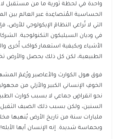
واحدة في لحظة ثورية ما من مستقبل لا نعر
الحساسية المُتصاعِدة عبر العالم بين ال
التي لا تُراعي النظامَ الإيكولوجي للأرض، فإن
في وديان السيليكون التكنولوجية. الشركات 
الأشياء وبكيفية استعمار كواكب أُخرى وال
الطبيعية، لكن كل ذلك يحصل والأرض تخ
فوق هول الكوارث والأعاصير ورُغمَ المشهد 
الخوفِ الإنساني الكبير والأزلي من مجهولية
نحو انقراضٍ جماعي لا بسبب كوارث الطبي
السنين، ولكن بسبب ذلك الضيف الثقيل ال
مليارات سنة من تاريخ الأرض يُنهيها مخلو
وبحماسة شديدة. إنه الإنسان أيها الأبله!