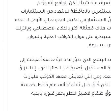
ف عنه شيئًا. لكن الواقع أنه ورُغمَ
مستثمرين بالحافظة للابتعاد من الاستثمارات
َّ الاستثمارَ في عَكسِ اتجاهِ خَرابِ الأرض لا نجده
هناك مُهتَمّة أكثر بالذكاء الاصطناعي وبإنترنت
سيطرة على موارد الكواكب الغنية بالموارد
رب بسرعة.
البشع الذي طوّرَ لنا ذاكرةٌ خاصة اُضيفَت إلى
 المستقبل، يُصبِحُ من الجائز القول إننا ننزلقُ
عة، وهي التي تعايش معها الكوكب مليارات
ذي خُلِقَ قبل ثلاثمئة ألف عام فقط. خمسة
قٌ طمّاع قصيرُ النظر يحفر قبوره بأيديه