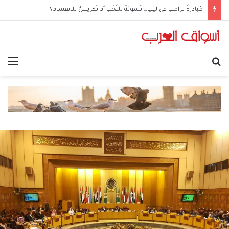
مُبادرةُ ترامب في ليبيا… تَسوِيَةٌ للنُخَب أم تَكريسٌ للانقسام؟
بحث عن
الق