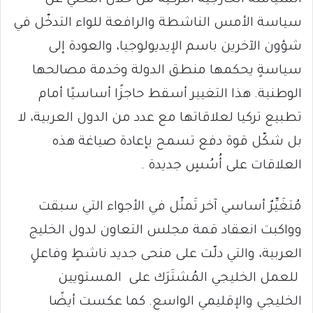
السياسة الخارجية التركية من خلال التخلّي عن
سياسة الأمس الناشطة والرافعة للواء التدخّل في
شؤون الآخرين باسم الإيديولوجيا، والعودة إلى
سياسةٍ يحكمها منطق الدولة وخدمة مصالحها
الوطنية. هذا التغيير أسقط حاجزًا أساسيًا أمام
تطبيع تركيا لعلاقاتها مع عدد من الدول العربية، لا
بل شكّل قوة دفع تسمح بإعادة صياغة هذه
العلاقات على أُسُسٍ جديدة .
مُتغَيِّرٌ أساسي آخر تَمثّل في الأجواء التي سبقت
وواكبت انعقاد قمة مجلس التعاون لدول الخليج
العربية، والتي دلّت على منحى جديد ناشطٍ وفاعلٍ
للعمل الخليجي المُشتَرَك على المستويين
الخليجي والإقليمي الواسع. كما عكست أيضًا