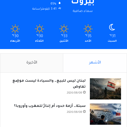
بيروت
65%
3.41 كيلومتر/ساعة
سماء صافية
℃
30
℃
30
℃
33
℃
35
℃
31
السبت
الأحد
الأثنين
الثلاثاء
الأربعاء
الأشهر
الأخيرة
لبنان ليس للبيع… والسيادة ليست موضِع
تفاوض
2026/08/08
سبتة… أزمة حدود أم إنذارٌ للمغرب وأوروبا؟
2026/08/08