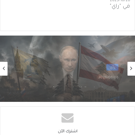
2025/10/28
في "رأي"
رأي
2026/08/06
تَخوينُ “حزب الله” رمزيَّة الدولة يُفقِدُهُ حاضِنَته
اللبنانية؟
اشترك الآن