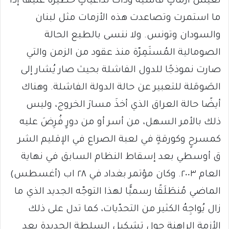
تعيش ازماتٍ قاسية وذات تداعياتٍ خطيرة عليها إذا
ما استمرت وتصاعدت هذه الأزمات مثل لبنان
والسودان وتونس. ولا ننسى بالطبع الحالة
الصومالية المُستَمِرّة منذ عقود من الزمن والتي
صارت نموذجًا للدول الفاشلة بحيث صار يُشار إلى
الصَومَلة للتعبير عن حالة الدولة الفاشلة. وهناك
أيضًا حالة العراق الذي أخذَ مسارَ الخروج، وليس
ذلك بالأمر السهل، من أسر أو من دورٍ فُرِضَ عليه
كمسرحٍ وكورقةٍ في لعبة الصراع في الإقليم الشر
ق أوسطي بعد إسقاط النظام السابق في نهاية
العام ٢٠٠٣. وكان مؤتمر بغداد في ٢٨ اب (أغسطس)
الماضي مُنطَلَقًا رسميًّا لهذا التوجّه الجديد الذي ما
زال يُواجِهُ الكثير من التحدّيات، كما تدل على ذلك
الأزمة الراهنة حول تشكيل السلطة الجديدة بعد