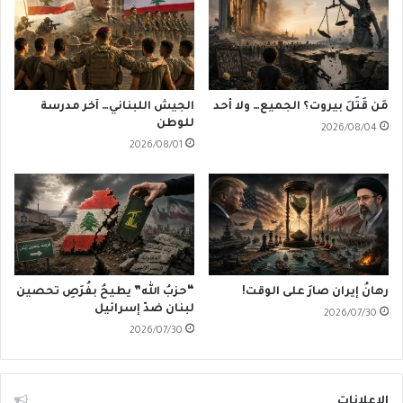
مَن قَتَلَ بيروت؟ الجميع… ولا أحد
الجيش اللبناني… آخر مدرسة
للوطن
2026/08/04
2026/08/01
رهانُ إيران صارَ على الوقت!
“حزبُ الله” يطيحُ بفُرَصِ تحصين
لبنان ضدّ إسرائيل
2026/07/30
2026/07/30
الإعلانات