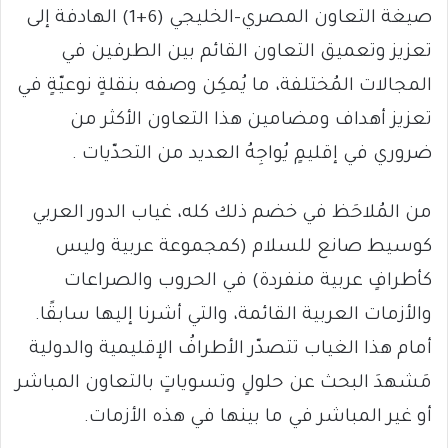
صيغة التعاون المصري-الخليجي (6+1) الهادفة إلى
تعزيز وتعميق التعاون القائم بين الطرفين في
المجالات المُختلفة، ما يُمكِن وصفه بنقلةٍ نوعيّةٍ في
تعزيز أهداف ومضامين هذا التعاون الأكثر من
ضروري في إقليمٍ يُواجِهُ العديد من التحدّيات .
من المُلاحَظ في خضم ذلك كله، غياب الدور العربي
كوسيط صانع للسلام (كمجموعة عربية وليس
كأطرافٍ عربية منفردة) في الحروب والصراعات
والأزمات العربية القائمة، والتي أشرنا إليها سابقًا.
أمام هذا الغياب تتصدّر الأطرافُ الإقليمية والدولية
مَشهدَ البحث عن حلولٍ وتسوياتٍ بالتعاون المباشر
أو غير المباشر في ما بينها في هذه الأزمات.