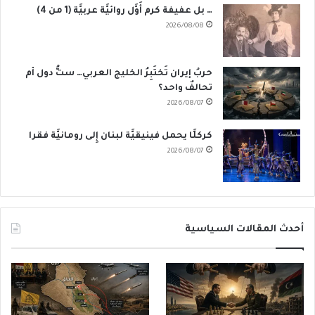
… بل عفيفة كرم أَوَّل روائيَّة عربيَّة (1 من 4)
2026/08/08
حربُ إيران تَختَبِرُ الخليج العربي… ستُّ دول أم
تحالفٌ واحد؟
2026/08/07
كركلَّا يحمل فينيقيَّة لبنان إِلى رومانيَّة فقرا
2026/08/07
أحدث المقالات السياسية