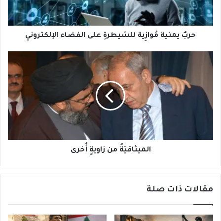
الإلكتروني
حربٌ يمنية مُوازِية للسَيطرةِ على الفضاء الإلكتروني
الميثاقيّةُ
من
زاويةٍ
أُخرى
الميثاقيّةُ من زاويةٍ أُخرى
مقالات ذات صلة