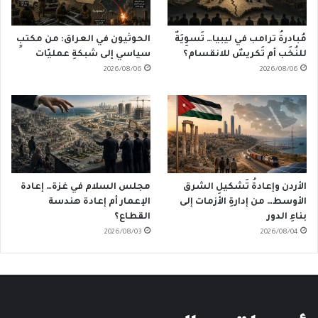
مُبادرةُ ترامب في ليبيا… تَسوِيَةٌ
الحوثيون في العراق: من مكتبٍ
للنُخَب أم تَكريسٌ للانقسام؟
سياسي إلى شبكةِ عمليّات
2026/08/06
2026/08/06
الأردن وإعادةُ تَشكيلِ الشرق
مجلس السلام في غزة… إعادة
الأوسط… من إدارةِ الأزمات إلى
الإعمار أم إعادة هندسة
بناءِ الدور
القطاع؟
2026/08/03
2026/08/04