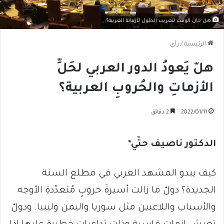
هل حان الوقت لتعريب الحلول لأزماتنا العربية؟
الرئيسية
/
رأي
هلّ يَعودُ الدور العربي لحَلِّ
الأزماتِ والحُروبِ العربية؟
2022/01/11
2 دقائق
الدكتور ناصيف حتّي*
كيف يبدو المشهد العربي في مطلع السنة
الجديدة؟ دولٌ ما زالت أسيرةَ حروبٍ مُتعدّدةِ الأوجه
والأسباب واللاعبين مثل سوريا واليمن وليبيا. ودولٌ