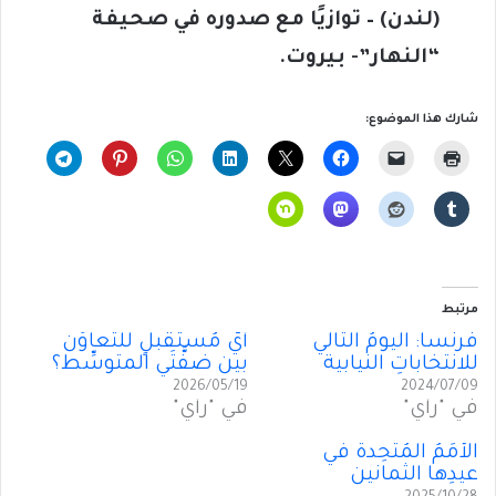
(لندن) – توازيًا مع صدوره في صحيفة
“النهار”- بيروت.
شارك هذا الموضوع:
مرتبط
فرنسا: اليومُ التالي
أيُّ مُستقبلٍ للتعاوُن
للانتخاباتِ النيابية
بين ضفَّتَي المتوسِّط؟
2026/05/19
2024/07/09
في "رأي"
في "رأي"
الأُمَمُ المُتَّحِدة في
عيدِها الثمانين