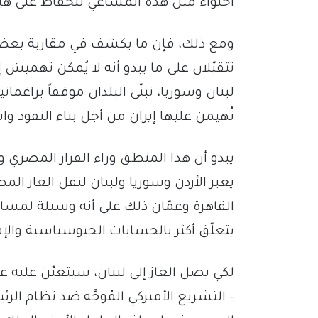
احتواء مثل هذه المساعي للحفاظ على هيمن
ومع ذلك، فإن ما يكشف في مقاربة بعض ال
تتقبّلان على ما يبدو أنه لا يُمكن تهميش
لبنان وسوريا، تبنّى البلدان موقفاً براغما
تُهيمن عليها إيران من أجل بناء النفوذ و
يبدو أن هذا المنطق وراء القرار المصري و
يعبر الأردن وسوريا ولبنان لنقل الغاز الم
القاهرة وعمّان ذلك على أنه وسيلة لمساعد
يتعلّق أكثر بالحسابات الجيوسياسية والإق
لكي يصل الغاز إلى لبنان، سيتعيّن عليه ع
– التشريع الأميركي المُوجَّه ضد نظام ا