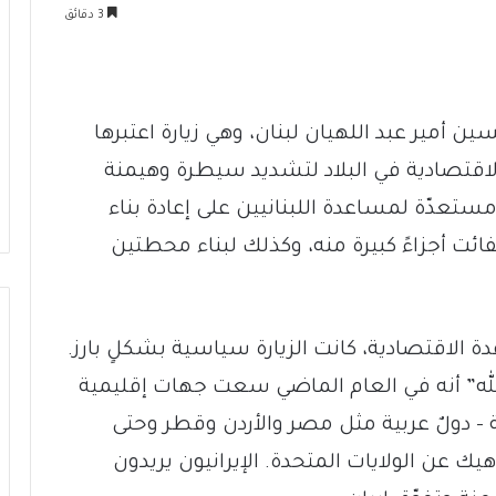
3 دقائق
سين أمير عبد اللهيان لبنان، وهي زيارة اعتبرها
الاقتصادية في البلاد لتشديد سيطرة وهيمنة
ستعدّة لمساعدة اللبنانيين على إعادة بناء
الفائت أجزاءً كبيرة منه، وكذلك لبناء محطتين
دة الاقتصادية، كانت الزيارة سياسية بشكلٍ بارز.
الله” أنه في العام الماضي سعت جهات إقليمية
ة – دولٌ عربية مثل مصر والأردن وقطر وحتى
ك عن الولايات المتحدة. الإيرانيون يريدون