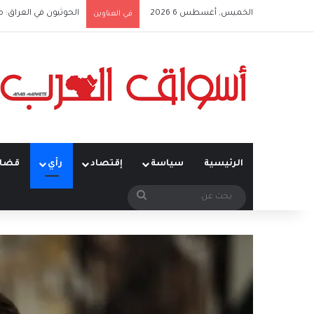
الخميس, أغسطس 6 2026
ما بَعدَ هرمز… الخليج ي
في العناوين
الرئيسية
سياسة
إقتصاد
رأي
قضاي
بحث
عن