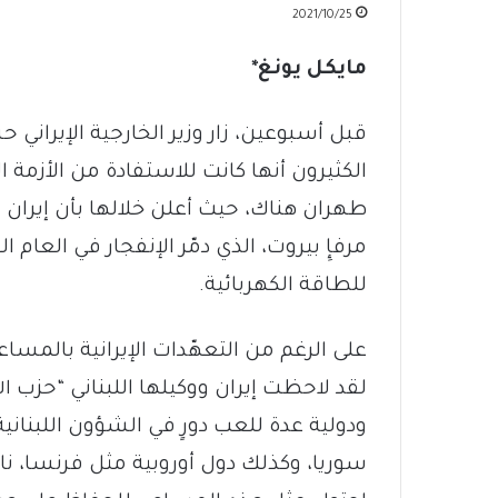
2021/10/25
مايكل يونغ*
قبل أسبوعين، زار وزير الخارجية الإيراني ح
الكثيرون أنها كانت للاستفادة من الأزمة 
طهران هناك، حيث أعلن خلالها بأن إيران م
مرفإِ بيروت، الذي دمّر الإنفجار في العام 
للطاقة الكهربائية.
على الرغم من التعهّدات الإيرانية بالمساع
لقد لاحظت إيران ووكيلها اللبناني “حزب 
ودولية عدة للعب دورٍ في الشؤون اللبناني
سوريا، وكذلك دول أوروبية مثل فرنسا، ناهي