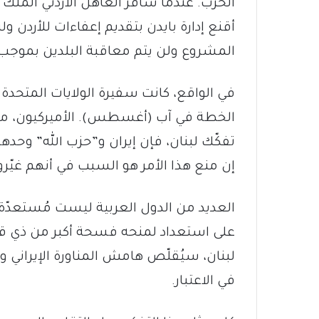
الحرب. عندما سافر العاهل الأردني الملك ع
أقنع إدارة بايدن بتقديم إعفاءات للأردن و
المشروع ولن يتم معاقبة البلدين بموجب 
في الواقع، كانت سفيرة الولايات المتحدة 
الخطة في آب (أغسطس). الأميركيون، مثل ع
تفكّك لبنان، فإن إيران و”حزب الله” وح
إن منع هذا الأمر هو السبب في أنهم غيّرو
العديد من الدول العربية ليست مُستعدّة 
على استعداد لمنحه فسحة أكبر من ذي ق
لبنان، سيُقلّص هامش المناورة الإيراني و
في الاعتبار.