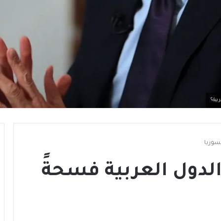
بية؟
سوريا
لدول العربية فسحةً