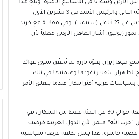
ين الأردن وسوريا في الأسابيع الأخيرة. وبلغ هذا
ذروته في محادثة هاتفية بين الملك عبد الله الثاني والرئيس الأسد في 3 تشرين الأول
(أكتوبر)، بعد إعادة فتح معبر جابر بين البلدين في 27 أيلول (سبتمبر). وفي مقابلة مع فريد
موز (يوليو)، أشار العاهل الأردني فعلياً بأن
ع فيها إيران بقوّة بارزة لم تُحقّق سوى عوائد
 لطهران بتعزيز نفوذها وهيمنتها في تلك
سياسات عربية أكثر ابتكاراً عندما يتعلق الأمر
في لبنان، على سبيل المثال، يشكل الشيعة حوالي 30 في المئة فقط من السكان، في
ن “حزب الله” هيمن لأن الدول العربية فرضت
لاد قضية خاسرة. هذا يمثل تكلفة فرصة سياسية