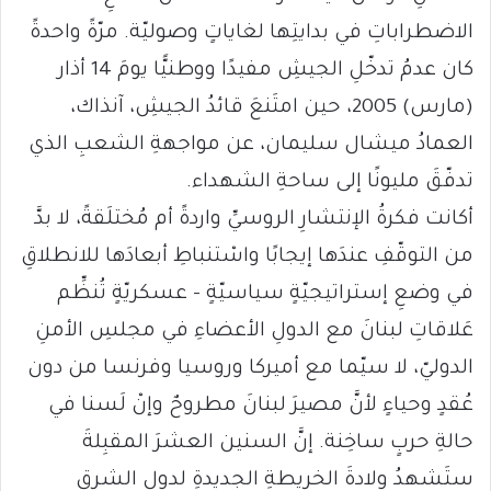
الاضطراباتِ في بدايتِها لغاياتٍ وصوليّة. مرّةً واحدةً
كان عدمُ تدخّلِ الجيشِ مفيدًا ووطنيًّا يومَ 14 أذار
(مارس) 2005، حين امتَنعَ قائدُ الجيشِ، آنذاك،
العمادُ ميشال سليمان، عن مواجهةِ الشعبِ الذي
تدفّقَ مليونًا إلى ساحةِ الشهداء.
أكانت فكرةُ الإنتشارِ الروسيِّ واردةً أم مُختلَقةً، لا بدَّ
من التوقّفِ عندَها إيجابًا واسْتنباطِ أبعادَها للانطلاقِ
في وضعِ إستراتيجيّةٍ سياسيّةٍ – عسكريّةٍ تُنظِّم
عَلاقاتِ لبنانَ مع الدولِ الأعضاءِ في مجلسِ الأمنِ
الدوليّ، لا سيّما مع أميركا وروسيا وفرنسا من دون
عُقدٍ وحياءٍ لأنَّ مصيرَ لبنانَ مطروحٌ وإنْ لَسنا في
حالةِ حربٍ ساخِنة. إنَّ السنين العشرَ المقبِلةَ
ستَشهدُ ولادةَ الخريطةِ الجديدةِ لدولِ الشرقِ