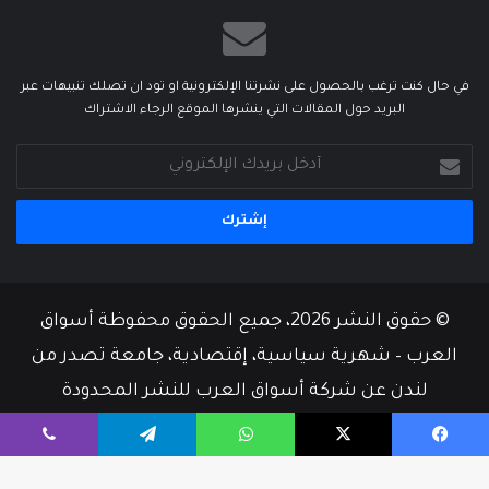
في حال كنت ترغب بالحصول على نشرتنا الإلكترونية او تود ان تصلك تنبيهات عبر
البريد حول المقالات التي ينشرها الموقع الرجاء الاشتراك
أدخل
بريدك
الإلكتروني
© حقوق النشر 2026، جميع الحقوق محفوظة أسواق
العرب – شهرية سياسية، إقتصادية، جامعة تصدر من
لندن عن شركة أسواق العرب للنشر المحدودة
من نحن
أسرة التحرير
إتصل بنا
يسبوك
‫X
واتساب
تيلقرام
ڤايبر
‫X
فيسبوك
‫YouTube