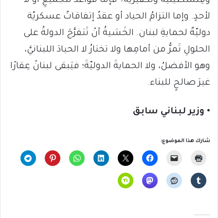
وفِلسطينيّةٌ وتكفيريةٌ؟ فإما قواعدُ للجميعِ أو لا
لأحدٍ. وإما التزامُ الحياد أو عقدُ إتفاقاتٌ عسكريّة
دوليّةٌ لحمايةِ لبنان. الخَشيةُ أنْ تَتفرَّجَ الدولةُ على
الحلولِ تَمرُّ من أمامِها ولا تختارُ لا الحيادَ اللبنانيَّ،
وهو الأفضلُ، ولا الحمايةَ الدوليّةَ؛ فيَبقى لبنانً عِقارًا
غيرَ صالحٍ للبناء.
• وزير لبناني سابق
شارك هذا الموضوع: