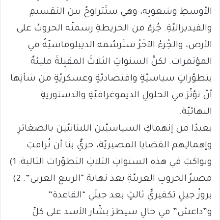
الأوسطِ وشعوبِه، وهي ستَتراوحُ بين التقسيمِ
والفيديراليّةِ. جُزءٌ من الخريطةِ رسمتْه الحروبُ على
الأرض، والجُزءُ الآخَرُ ستَرسُمه الديبلوماسيّةُ في
المؤتمرات. لكنَّ السنواتِ الثلاثَ المقبِلةَ مليئةٌ
بتطوّراتٍ سياسيّةٍ واقتصاديّةٍ وعسكريّةٍ من شأنِها
أنْ تؤثّرَ في الحلولِ الديموغرافيّةِ والدستوريةِ
النهائيّة.
بعيدًا من إنهماكِ السياسيّين اللبنانيّين بالصغائرِ
وإهمالـِهم القضايا المصيريّة، حريٌّ بنا أن نُراقبَ
ونواكبَ في هذه السنواتِ الثلاثِ التطوّرات التالية: 1)
مصيرُ الحروبِ العربيّةِ بعد نهاية “الربيع العربي”. 2)
بروزُ جيلٍ تكفيريٍّ ثالثٍ بعد جيلَي “القاعدة”
و”داعش” في حالِ سيطرَ بشّار الأسد على كلِّ