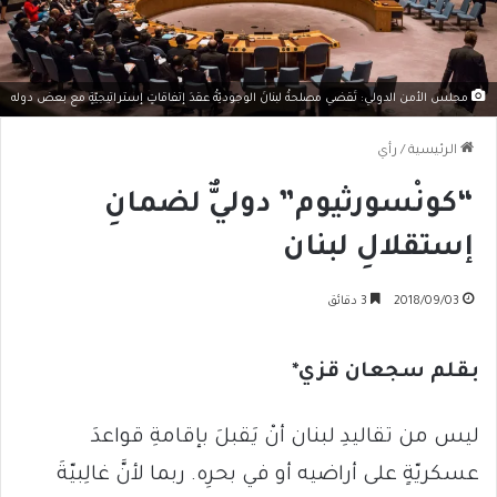
مجلس الأمن الدولي: تَقضي مصلحةُ لبنانَ الوجوديّةُ عقدَ إتفاقاتٍ إستراتيجيّةٍ مع بعض دوله
الرئيسية
/
رأي
“كونْسورثيوم” دوليٌّ لضمانِ
إستقلالِ لبنان
2018/09/03
3 دقائق
بقلم سجعان قزي*
ليس من تقاليدِ لبنان أنْ يَقبلَ بإقامةِ قواعدَ
عسكريّةٍ على أراضيه أو في بحرِه. ربما لأنَّ غالِبيّةَ