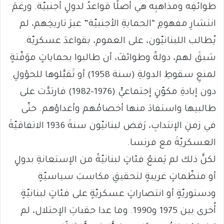
طوائفِه ومذاهبِه هي أصلًا قواعدُ لدولٍ أجنبيّة. ورغمَ
انتشارِ مفهومِ “الحمايةِ الأجنبيّة” عبرَ تاريخِهم، لم
يُطالب اللبنانيّون، على العموم، بقواعدَ عسكريّة.
سَبقَ لهم، دولةً وطوائفَ، أن طالبوا بحماياتٍ موَقّتةٍ
لمنعِ سقوطِ الدولةِ (سنة 1958) أو تَقبَّلوها للحؤولِ
دون إبادةِ مكوّنٍ إجتماعيٍّ (1976-1982) فارتدَّت على
طالبيها واستفادَ منها أخصامُهم وأعداؤهم. حتّى
في زمنِ الإنتدابِ، رَفض لبنانيّون سنةَ 1936 الاتفاقيّةَ
العسكريّةَ مع فرنسا.
لكنَّ ذلك لم يَمنعْ فئاتٍ لبنانيّةً من الإستعانةِ بدولٍ
أو منظّماتٍ غريبةٍ لتحقيقِ مكاسبَ سياسيّةٍ
ودستوريّةٍ أو انتصاراتٍ عسكريّةٍ على فئاتٍ لبنانيّةٍ
أُخرى بين 1975 و1990. وما عدا حقباتِ الإحتلال، لم