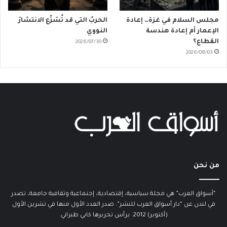
مجلس السلام في غزة… إعادة
الحربُ التي قد تُسَرِّع الانتشارَ
الإعمار أم إعادة هندسة
النووي
القطاع؟
2026/07/30
2026/08/03
من نحن
“أسواق العرب” هي مجلة سياسية، إقتصادية، إجتماعية وثقافية جامعة، تصدر
في لندن عن “دار أسواق العرب للنشر”. صدر العدد الأول منها في تشرين الأول
(أكتوبر) 2012. يرأس تحريرها كابي طبراني.