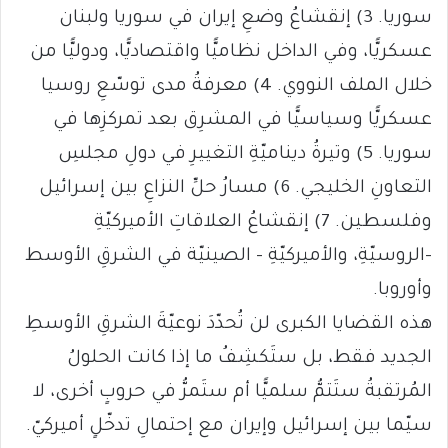
سوريا. 3) إنقشاعُ وضعِ إيران في سوريا ولبنان
عسكريًّا، وفي الداخل نظاميًّا واقتصاديًّا، ودوليًّا من
خلال الملف النووي. 4) معرفةُ مدى توسّعِ روسيا
عسكريًّا وسياسيًّا في المشرِق بعد تمركزِها في
سوريا. 5) وتيرةُ ديناميّةِ التغييرِ في دولِ مجلسِ
التعاونِ الخليجي. 6) مسارُ حلِّ النزاعِ بين إسرائيل
وفلسطين. 7) إنقشاعُ العلاقاتِ الأميركيّةِ
-الروسيّةِ، والأميركيّةِ – الصينيّة في الشرقِ الأوسط
وأوروبا.
هذه القضايا الكبرى لن تُحدّدَ نوعيّةَ الشرقِ الأوسطِ
الجديد فقط، بل ستَكشِفُ ما إذا كانت الحلولُ
المُرتقبةُ ستَتمُّ سلميًّا أم ستَمرُّ في حروبٍ أخرى، لا
سيّما بين إسرائيل وإيران مع إحتمالِ تدخّلٍ أميركيّ.