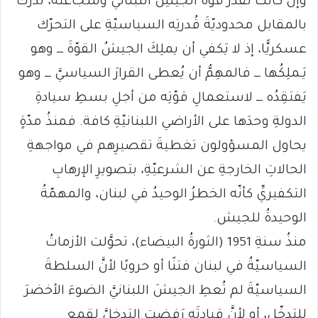
وإن كانت تُقدِّر قوّةَ الجيشِ اللبنانيّ وشجاعتَه، تُدرك
بالمقابل محدوديّةَ قُدرتِه السياسيّةِ على التحرّك
عسكريًّا، إذ لا يَكفي أن يملِكَ الجيشُ القوّةَ ـــ وهو
يَـملِكُها ـــ فالمهِمُّ أن يُعطى القرارَ السياسيَّ ـــ وهو
يَفتقِدُه ـــ لاستعمالِ قوّتِه من أجلِ بسطِ سيادةِ
الدولةِ وحدَها على الأراضي اللبنانيّةِ كافة. فمنذُ مدّةٍ
يحاول المسؤولون تغطيةَ تقصيرِهم في مواجهةِ
الحالاتِ الخارجةِ عن الشرعيّةِ، بتصويرِ الإرهابِ
التكفيريِّ كأنّه الخطرُ الوحيدُ في لبنان، والمهمّةُ
الوحيدةُ للجيش.
منذُ سنةِ 1951 (الثورةُ البيضاء)، تحوَّلت الأزماتُ
السياسيّةُ في لبنان فتنًا أو حروبًا لأنَّ السلطةَ
السياسيّةَ لم تُعطِ الجيشَ اللبنانيَّ الضوءَ الأخضرَ
للتدخّلِ، أو لأنَّ قيادتَه رَفضت التدخلَّ لقمعِ