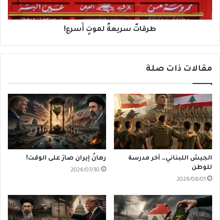
طرقاتٌ سريعةٌ لموتٍ أَسرع!
مقالات ذات صلة
الجيش اللبناني… آخر مدرسة
رهانُ إيران صارَ على الوقت!
للوطن
2026/07/30
2026/08/01