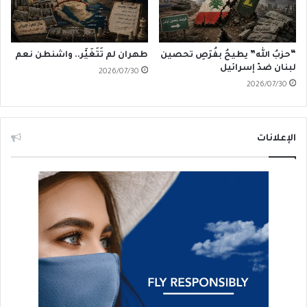
“حزبُ الله” يطيحُ بفُرَصِ تحصين
طهران لم تَتَغَيَّر.. واشنطن نعم
لبنان ضدّ إسرائيل
2026/07/30
2026/07/30
الإعلانات