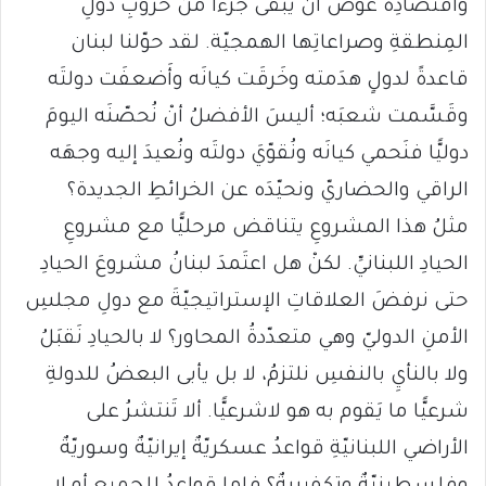
واقتصادِه عوضَ أن يَبقى جُزءًا من حروبِ دولِ
المِنطقةِ وصراعاتِها الهمجيّة. لقد حوّلنا لبنان
قاعدةً لدولٍ هدَمته وخَرقَت كيانَه وأَضعفَت دولتَه
وقَسَّمت شعبَه؛ أليسَ الأفضلُ أنْ نُحصّنَه اليومَ
دوليًّا فنَحمي كيانَه ونُقوّيَ دولتَه ونُعيدَ إليه وجهَه
الراقي والحضاريّ ونحيّدَه عن الخرائطِ الجديدة؟
مثلُ هذا المشروعِ يتناقض مرحليًّا مع مشروعِ
الحيادِ اللبنانيِّ. لكنْ هل اعتَمدَ لبنانُ مشروعَ الحيادِ
حتى نرفضَ العلاقاتِ الإستراتيجيّةَ مع دولِ مجلسِ
الأمنِ الدوليّ وهي متعدّدةُ المحاور؟ لا بالحيادِ نَقبَلُ
ولا بالنأيِ بالنفسِ نلتزمُ، لا بل يأبى البعضُ للدولةِ
شرعيًّا ما يَقوم به هو لاشرعيًّا. ألا تَنتشرُ على
الأراضي اللبنانيّةِ قواعدُ عسكريّةٌ إيرانيّةٌ وسوريّةٌ