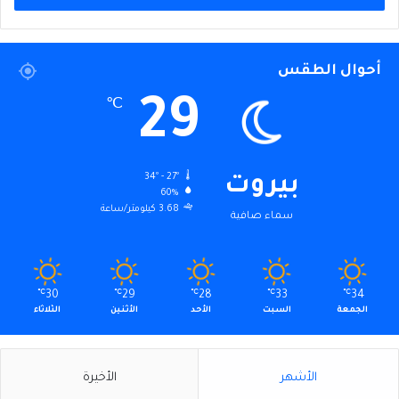
أحوال الطقس
29
℃
34º - 27º
بيروت
60%
3.68 كيلومتر/ساعة
سماء صافية
℃
30
℃
29
℃
28
℃
33
℃
34
الجمعة
السبت
الأحد
الأثنين
الثلاثاء
الأشهر
الأخيرة