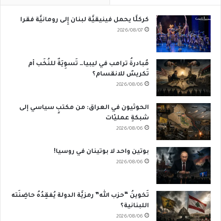
كركلَّا يحمل فينيقيَّة لبنان إِلى رومانيَّة فقرا
2026/08/07
مُبادرةُ ترامب في ليبيا… تَسوِيَةٌ للنُخَب أم
تَكريسٌ للانقسام؟
2026/08/06
الحوثيون في العراق: من مكتبٍ سياسي إلى
شبكةِ عمليّات
2026/08/06
بوتين واحد لا بوتينان في روسيا!
2026/08/06
تَخوينُ “حزب الله” رمزيَّة الدولة يُفقِدُهُ حاضِنَته
اللبنانية؟
2026/08/06