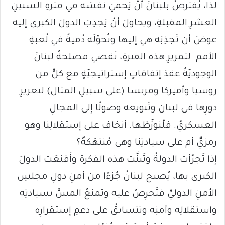
لذا، يُفترضُ بلبنانَ أنْ يَحميَ نفسَه في فترةِ السنينِ
العشرِ المقبلةِ، ويحاولَ أنْ يَجذِبَ الدولَ الكبرى إليه
عوضَ أن تَجذِبَه هي إليها وتُحوّلَه دُميةً في لُعبةِ
الأمم. لتمريرِ هذه الفترةِ، تَقضي مصلحةُ لبنانَ
الوجوديّةُ عقدَ إتفاقاتٍ إستراتيجيّةٍ مع كلٍّ من
روسيا وأميركا وفرنسا (على سبيلِ المثال) لتعزيزِ
دورِها في لبنان وتَنويعه وصولًا إلى المجالِ
العسكريّ. فلْنورِّطْها. أنخاف على إستقلالِنا وهو
رمزيٌّ أم على سيادتِنا وهي مُنتهَكةٌ؟
إذا تَجرّأت الدولةُ وتَبنَّت هذه الفكرة وأَقنعَت الدولَ
الكبرى بها، يُصبح لبنانُ جُزءًا من أمنِ دولِ مجلسِ
الأمنِ الدوليِّ فتَحرِصُ عليه وتمنعُ المسَّ بسيادتِه
واستقلالِه وأمنِه وتتسابقُ على دعمِ إستقرارِه