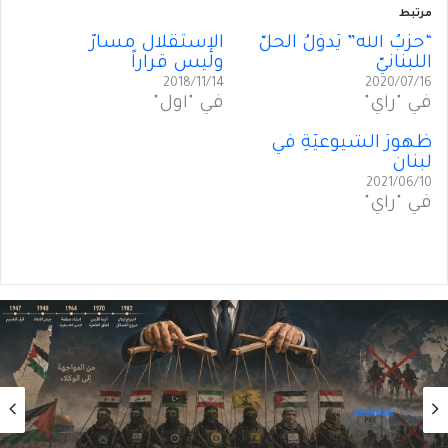
مرتبط
“حزبُ الله” يُدوِّلُ الحلَّ
الإستقلال مسارٌ
اللبنانيّ
وليس قراراً
2018/11/14
2020/07/16
في "رأي"
في "أول"
ظهورُ الشيوعيّةِ في
لبنان
2021/06/10
في "رأي"
رأي
2026/08/06