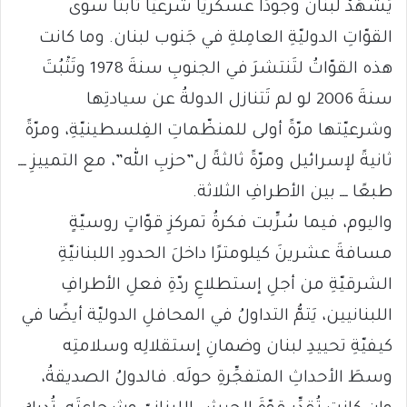
يَشهَدْ لبنانُ وجودًا عسكريًّا شرعيًّا ثابتًا سوى
القوّاتِ الدوليّةِ العامِلةِ في جَنوب لبنان. وما كانت
هذه القوّاتُ لتَنتشرَ في الجنوبِ سنةَ 1978 وتَثْبُتَ
سنةَ 2006 لو لم تَتنازل الدولةُ عن سيادتِها
وشرعيّتها مرّةً أولى للمنظّماتِ الفِلسطينيّةِ، ومرّةً
ثانيةً لإسرائيل ومرّةً ثالثةً ل”حزبِ الله”، مع التمييزِ ـــ
طبعًا ـــ بين الأطرافِ الثلاثة.
واليوم، فيما سُرِّبت فكرةُ تمركزِ قوّاتٍ روسيّةٍ
مسافةَ عشرينَ كيلومترًا داخلَ الحدودِ اللبنانيّةِ
الشرقيّةِ من أجلِ إستطلاعِ ردّةِ فعلِ الأطرافِ
اللبنانيين، يَتمُّ التداولُ في المحافلِ الدوليّة أيضًا في
كيفيّةِ تحييدِ لبنان وضمانِ إستقلالِه وسلامتِه
وسطَ الأحداثِ المتفجِّرةِ حولَه. فالدولُ الصديقةُ،