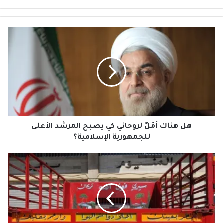
هل
هناك
أمَلٌ
لروحاني
كي
يصبح
المرشد
الأعلى
للجمهورية
الإسلامية؟
هل هناك أمَلٌ لروحاني كي يصبح المرشد الأعلى
للجمهورية الإسلامية؟
طرقاتٌ
سريعةٌ
لموتٍ
أَسرع!