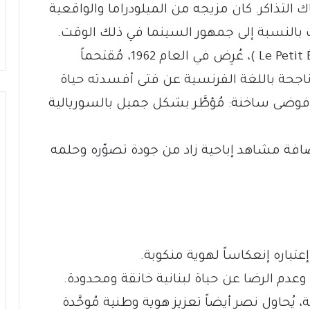
 التذاكر. كان مزيجه من الميلودراما والواقعية
وف بالنسبة إلى جمهور السينما في ذلك الوقت.
فيلمه التالي، “الغريب الصغير” (Le Petit Étranger )، عُرِض في العام 1962، مُقتحماً
اجحة باللغة الفرنسية عن فتى أفسدته حياة
ني فوضى ساخنة: مُؤطَّر بشكل جميل بالسوريالية
ضافة مشاهد إباحية زاد من جودة تصوّره وحلمه
باره إنعكاساً لهوية منكوبة.
 وعدم الرضا عن حياة لبنانية خانقة ومحدودة.
 يُحاول نصر أيضاً تعزيز هوية وطنية مُوحَّدة