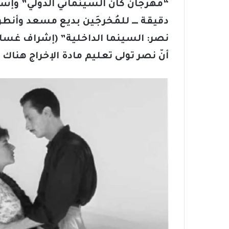
دقيقة ـــ للمُخرجَين بديع مسعد وأنط
نصر: السينما الداخلية” (إشراف غسان 
أنّ نصر تولى تعليم مادة الإخراج هناك