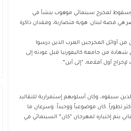
سقوط لمخرج سينمائي موهوب ينشأ في
 هي قصة لبنان: هوية متضاربة، وفقدان ذاكرة
ي طرابلس في العام 1927، وكان من أوائل المخرجين العرب الذين درسوا
 شهادة من جامعة كاليفورنيا قبل عودته إلى
خراج أول أفلامه، “إلى أين”.
لذين سبقوه، وكان أسلوبهم إستمرارية للتقاليد
ر تطوراً. كان موضوعياً ووحيداً. وسرعان ما
ناني يتم إختياره لمهرجان “كان” السينمائي في