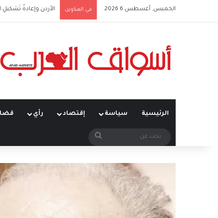
الخميس, أغسطس 6 2026
الأردن وإعادةُ تَشكيلِ 
في العناوين
الرئيسية
سياسة
إقتصاد
رأي
قضاي
بحث
عن