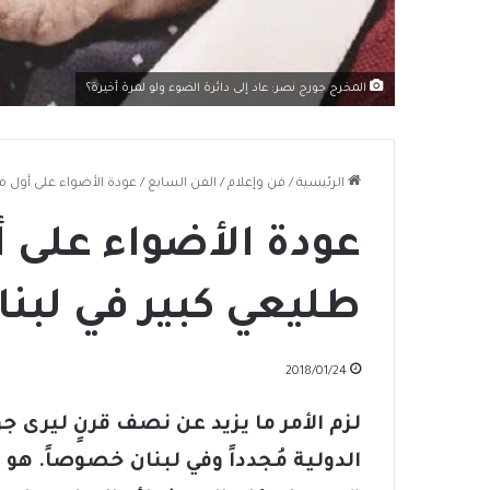
المخرج جورج نصر: عاد إلى دائرة الضوء ولو لمرة أخيرة؟
الرئيسية
/
فن وإعلام
/
الفن السابع
/
عودة الأضواء على أول م
عودة الأضواء على 
طليعي كبير في لبنا
2018/01/24