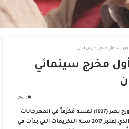
خرج سينمائي طليعي كبير في لبنان
أول مخرج سينمائي
ن
6 دقائق
لزم الأمر ما يزيد عن نصف قرنٍ ليرى جورج نصر (1927) نفسه مُكرَّماً في المهرجانات
الدولية مُجدداً وفي لبنان خصوصاً. هو الذي إعتبر 2017 سنة التكريمات التي بدأت في