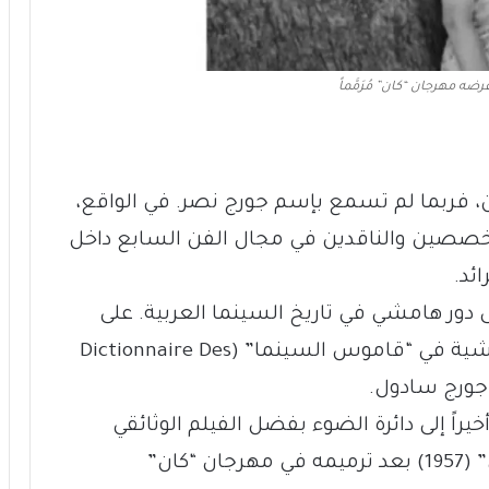
عرضه مهرجان “كان” مُرَمَّماً
، فربما لم تسمع بإسم جورج نصر. في الواقع،
تخصصين والناقدين في مجال الفن السابع داخل
ئد.
 دور هامشي في تاريخ السينما العربية. على
الصعيد الدولي، تمّ نبذ إرثه وتنحيته إلى حاشية في “قاموس السينما” (Dictionnaire Des
راً إلى دائرة الضوء بفضل الفيلم الوثائقي
الجديد “نصر” وعرض أول فيلم له “إلى أين” (1957) بعد ترميمه في مهرجان “كان”