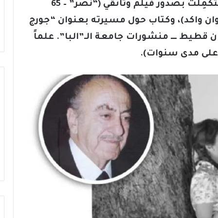
“مهرجان كان السينمائي الدولي” وإستُكمِلت بصدور فيلم وثائقي (“نصر” – 65
وان واكد)، وكتاب حول مسيرته بعنوان “جورج
قطيط ـــ منشورات جامعة الـ”البا”. علماً
 على مدى سنوات).