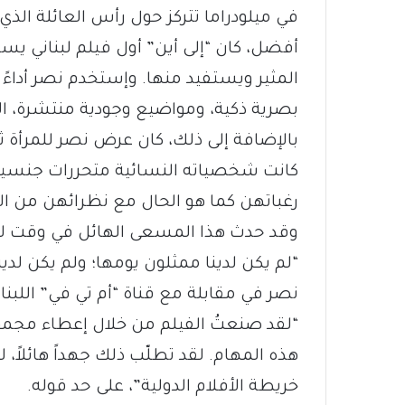
في ميلودراما تتركز حول رأس العائلة الذي 
أفضل، كان “إلى أين” أول فيلم لبناني ي
المثير ويستفيد منها. وإستخدم نصر أداءً مُقي
بصرية ذكية، ومواضيع وجودية منتشرة، الأم
بالإضافة إلى ذلك، كان عرض نصر للمرأة ثور
كانت شخصياته النسائية متحررات جنسياً 
رغباتهن كما هو الحال مع نظرائهن من ال
وقد حدث هذا المسعى الهائل في وقت لم 
“لم يكن لدينا ممثلون يومها؛ ولم يكن لدي
نصر في مقابلة مع قناة “أم تي في” اللبن
“لقد صنعتُ الفيلم من خلال إعطاء مجم
هذه المهام. لقد تطلّب ذلك جهداً هائلاً،
خريطة الأفلام الدولية”، على حد قوله.