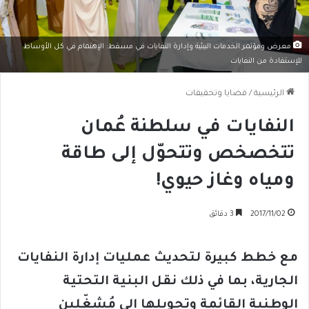
معرض ومؤتمر الخدمات البيئية وإدارة النفايات في مسقط: الإهتمام في كل الأوساط
للإستفادة من النفايات
الرئيسية
/
قضايا وتحقيقات
النفايات في سلطنة عُمان
تتخصخص وتتحوّل إلى طاقة
ومياه وغاز حيوي!
2017/11/02
3 دقائق
مع خطط كبيرة لتحديث عمليات إدارة النفايات
الجارية، بما في ذلك نقل البنية التحتية
الوطنية القائمة وتحويلها إلى مُشغّلين