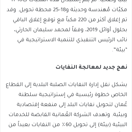
بيئياً وصحياً. ثم يتم إستبدال هذه المكبّات ب10-11
مكبّات مُهندسة وحديثة و18-25 محطة تحويل. وقد
تم إغلاق أكثر من 220 مكباً مع توقع إغلاق الباقي
بحلول أوائل 2019، وفقاً لمحمد سليمان الحارثي،
نائب الرئيس التنفيذي للتنمية الاستراتيجية في
“بيئة”.
نهج جديد لمعالجة النفايات
يشكل نقل إدارة النفايات الصلبة البلدية إلى القطاع
الخاص خطوة رئيسية في إستراتيجية سلطنة
عُمان لتحويل نفايات البلد إلى منفعة إقتصادية
وبيئية. وتهدف الشركة العُمانية القابضة للخدمات
البيئية (بيئة) إلى تحويل 60٪ من النفايات بعيداً من