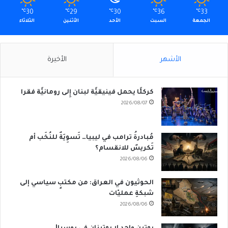
℃
30
℃
29
℃
30
℃
36
℃
33
الجمعة
السبت
الأحد
الأثنين
الثلاثاء
الأشهر
الأخيرة
كركلَّا يحمل فينيقيَّة لبنان إِلى رومانيَّة فقرا
2026/08/07
مُبادرةُ ترامب في ليبيا… تَسوِيَةٌ للنُخَب أم
تَكريسٌ للانقسام؟
2026/08/06
الحوثيون في العراق: من مكتبٍ سياسي إلى
شبكةِ عمليّات
2026/08/06