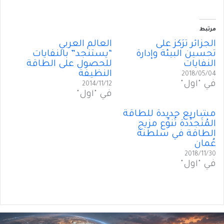
مرتبط
الجزائر تُرَكِّز على
العالم العربي
تحسين البيئة وإدارة
“يستنجد” بالنفايات
النفايات
للحصول على الطاقة
النظيفة
2018/05/04
في "أول"
2014/11/12
في "أول"
مشاريع جديدة للطاقة
المُتَجدِّدة تُنوِّع مزيج
الطاقة في سلطنة
عُمان
2018/11/30
في "أول"