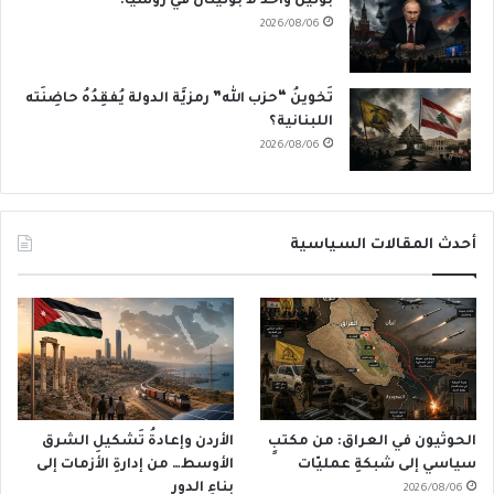
بوتين واحد لا بوتينان في روسيا!
2026/08/06
تَخوينُ “حزب الله” رمزيَّة الدولة يُفقِدُهُ حاضِنَته
اللبنانية؟
2026/08/06
أحدث المقالات السياسية
الحوثيون في العراق: من مكتبٍ
الأردن وإعادةُ تَشكيلِ الشرق
سياسي إلى شبكةِ عمليّات
الأوسط… من إدارةِ الأزمات إلى
بناءِ الدور
2026/08/06