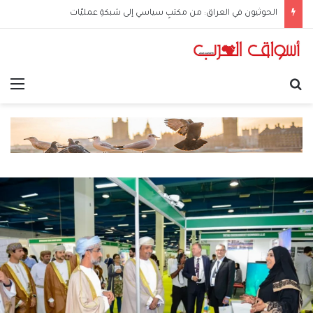
الحوثيون في العراق: من مكتبٍ سياسي إلى شبكةِ عمليّات
بحث عن
الق