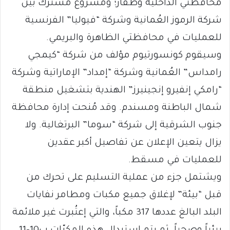
محافظتي الداخلية وظفار؛ ومشروع مشترك بين
شركة الرموز العُمانية وشركة “فيوليا” الفرنسية
للعمليات في محافظتي الظاهرة والبريمي.
وسيقوم كونسورتيوم مؤلف من شركة “كيمجي
رامداس” العُمانية وشركة “إمداد” الإماراتية وشركة
“رامكي إنفيرو إنجينيرز” الهندية بتشغيل منطقة
شمال الباطنة ومسندم. وقد مُنحت إدارة محافظة
جنوب الشرقية إلى شركة “سوما” البرتغالية. ولا
يزال يتعين الإعلان عن تفاصيل أكبر عقدين
للعمليات في مسقط.
ويشتمل جزء من عملية التسليم على تحرك من
قبل “بيئة” لإغلاق جميع مكبات ومطامر نفايات
البلد البالغ عددها 317 مكباً، والتي إعتُبرت غير ملائمة