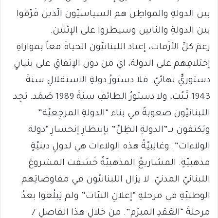
بين الدولةِ والمواطِن هم السياسيّون الّذين فَرّقوا
بين الدولةِ والناسِ وسيطروا على الإثنين.
رغمَ كلِّ الأزَمات، إعتاد اللبنانيّون الحياةَ معاً بموازاةِ
إختلافِهم على الدولة، اي من دون الإتفاقِ على بنيانٍ
دستوريٍّ نهائيّ. فلا دستورُ دولةِ الاستقلالِ سنةَ
1943 ثَـبُت، ولا دستورُ الطائفِ سنةَ 1989 صَمَد. يَجِد
اللبنانيّون صعوبةً في بناء “الدولةِ المرجِعيّة”
ويَكتفون بــ”الدولةِ الظِلِّ” بإنتظارِ إنحسارِ “دولة
الولاءات”. وغالِبيّةُ هذه الولاءات هي لدولٍ دينيّةٍ
مذهبيّةٍ. المشاريعُ المذهبيّةُ خَسَفت المشروعَ
اللبنانيّ المدنيّ. لا يزال اللبنانيّون في مفاوضاتِهم
الوطنيّةِ في مرحلةِ “إعلانِ النيّات” ولم يَبلُغوا بعدُ
مرحلةَ “العَقدِ المبرَم”. من خلالِ هذا الفاصلِ /