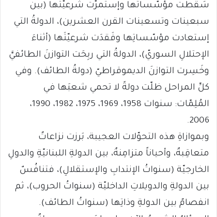
سَقطت مؤسّساتُها وإستمرّت شرعيّتُها (بين
سبعينات وتسعينات القرن العشرين)، الدولةُ التي
إستعادت مؤسّساتِها وفَقدَت شرعيّتَها (أثناءَ
الإحتلالِ السوريّ)، الدولةُ التي ربِحَت التوازنَ الطائفيَّ
وخَسِرت التوازنَ الديموقراطيّ (دولةُ الطائف). وفي
كلِّ المراحل ظلّت دولةً لا تحمي شعبَها في
المُلِمّات: سنوات 1958، 1969، 1975، 1982، 1990،
2006.
وبموازاةِ هذه التحوّلات العجيبة، بَرزت نزاعاتٌ
متعاقِبةٌ، وأحياناً متزامِنةٌ، بين الدولةِ اللبنانيّةِ والدولِ
الخارجيّة (سنواتُ الإنتدابِ والإستقلالِ)، فتنافُسٌ
بين الدولةِ والدويلاتِ الداخليّة (سنواتُ الحروب)، ثم
انفصامٌ بين الدولةِ وذاتِها (سنواتُ الطائف).