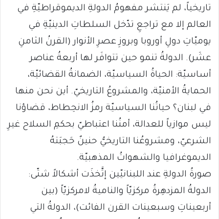
تاريخياً، لم يَنتشر مفهومُ الدولةِ الديموقراطيّةِ في
العالم إلا مع تراجعِ تدّخل السلطاتِ الدينيّةِ في
يوميّاتِ دولِ أوروبا وبروزِ عصرِ الأنوار (القرنُ الثامنِ
عشَر). الدولةُ تنمو حين تتوافَر لها أربعةُ عناصر
أساسيّة: الحياةُ السياسيّة، الضمانةُ القضائيّة،
الحمايةُ الأمنيّة، والمشروعُ التاريخيّ. أين نحن منها
في لبنان؟ حياتُنا السياسيّة رمزُ الانحِطاط، قضاؤنا
ليس موازياً للعدالة، أمنُنا اعتباطيّ بحكمِ السلاح غيرِ
الشرعيّ، ومشروعُنا التاريخيُّ حنينٌ حَجبَتهُ
الديموغرافيا والشهواتُ المذهبيّة.
صورةُ الدولةِ عند اللبنانيّين إتَّخذَت أشكالاً شتّى:
الدولةُ المزدهِرةُ مركزيّاً والناميةُ لامركزيّاً (بين
أربعيناتِ وسبعينات القرن الفائت)، الدولةُ التي