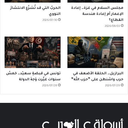
مجلس السلام في غزة… إعادة
الحربُ التي قد تُسَرِّع الانتشارَ
الإعمار أم إعادة هندسة
النووي
القطاع؟
2026/07/30
2026/08/03
البرازيل… الحلقة الأضعف في
تونس في قبضةِ سعيّد… خمسُ
حرب واشنطن على “حزب الله”
سنوات غيَّرت وَجهَ الدولة
2026/07/28
2026/07/29