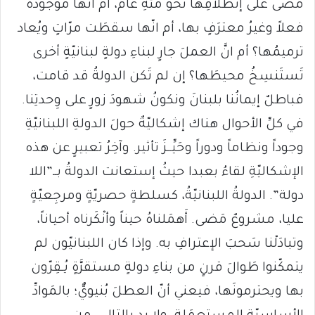
مَضى على إنطلاقِها نحوَ مئةِ عام، أم انّها موجودةٌ
فعلاً وغيرُ معترَفٍ بها، أم انّها سقطَت مرّاتٍ ويُعاد
ترميمُها؟ أم انَّ العملَ جارٍ لبناءِ دولةٍ لبنانيّةٍ أخرى
تَستَنسِخُ محيطَها؟ إن لم تَكن الدولةُ قد قامت،
فباطلٌ إيمانُنا بلبنانَ ونكونُ شهودَ زورٍ على وِحدتِنا.
في كلِّ الأحوال هناك إشكاليّةٌ حولَ الدولةِ اللبنانيّةِ
وجوداً ونظاماً ودوراً وحَيِّــزَ تأثير. وآخِرُ تعبيرٍ عن هذه
الإشكاليّةِ لقاءُ بعبدا حيثُ إستعانت الدولةُ بــ”اللا
دولة”. الدولةُ اللبنانيّةُ، كسلطةٍ حصريّةٍ ومرجِعيّةٍ
عليا، مشروعٌ مَضى. أَهمَلناهُ حيناً وأنْكَرناه أحياناً،
وتبادَلْنا سَحبَ الإعترافِ به. وإذا كان اللبنانيّون لم
يتمكّنوا طَوالَ قرنٍ من بناءِ دولةٍ مستقرَّةٍ يُـقِرّون
بها ويحترمونَها، فيعني أنّ العطلَ بُنيويٌّ؛ بالمَوادِّ