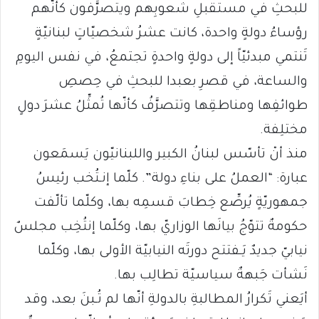
للبحثِ في مستقبلِ شعوبِهم ويتصرَّفون كأنّهم
رؤساءُ دولةٍ واحدة، كانت عشرُ شخصيّاتٍ لبنانيّةٍ
تَنتمي مبدئيّاً إلى دولةٍ واحدةٍ تجتمعُ، في نفس اليومِ
والساعة، في قصرِ بعبدا للبحثِ في حِصصِ
طوائفِها ومناطقِها وتتصرَّفُ كأنّها تُمثِّلُ عشرَ دولٍ
مختلِفة.
منذ أنْ تأسّس لبنانُ الكبير واللبنانيّون يَسمَعون
عبارة: “العملُ على بناءِ دولة”. كلّما إنـتُخب رئيسُ
جمهوريّةٍ يُرصِّع خِطابَ قسمِه بها، وكلّما تألّفت
حكومةٌ تتوّجُ بيانَها الوزاريّ بها، وكلّما إنتُخِب مجلسٌ
نيابيّ جديدٌ يَـفتتح دورتَه النيابيّة الأولى بها، وكلّما
نَشأت جَبهةٌ سياسيّة تطالِب بها.
أيَعني تَكرارُ المطالبةِ بالدولةِ أنّها لم تُـبنَ بعد، وقد