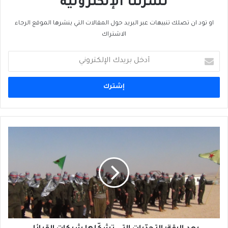
نشرتنا الإلكترونية
او تود ان تصلك تنبيهات عبر البريد حول المقالات التي ينشرها الموقع الرجاء
الاشتراك
أدخل
بريدك
الإلكتروني
بعد
الرقة:
التحدّيات
التي
تشكّلها
شبكات
القبائل
والعشائر
السورية