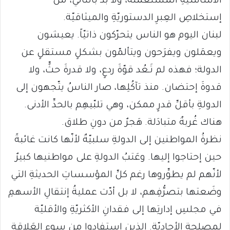
الأساسيّةِ المستعمَلة، ولا بد بالتالي، من
إستخلاصِ العِبرِ الدستوريّةِ والميثاقيّة.
لبنان اليوم هو الناس يتحرّكون ذاتيّاً. يعيشون
ويعمَلون ويفرَحون ويتألمّون بشكلٍ مستقلٍ عن
الدولة؛ فهذه لم تَـعُد قوّةَ ردعٍ، ولا قدرةَ حثٍّ، ولا
قدوةَ إحتضان. منذ تآكُلِها، صار الناسُ يتّجهون إلى
الدولةِ بأقلِّ قدرٍ ممكن، وهي تلبّيهِم بالحدِّ الأدنى.
هناك غُربةٌ متبادَلة. هَجرٌ من دونِ طلاق.
نظرةُ المواطنين إلى الدولةِ سلبيّةٌ لأنّها كانت غائبةً
حين إحتاجوا إليها. وعَتبُ الدولةِ على مواطنيها كبيرٌ
لأنّهم لم يطوِّروها رغم كلِّ المؤسساتِ الحديثةِ التي
وضَعتها بتصرُّفِهم، لا بل أدّت عمليةُ إنتقالِ الأسهمِ
في مجلسِ إدارتِها إلى فقدانِ الأكثريّةِ والأقليّة
لمصلحةِ الأحاديّة. الذين إستفادوا من سوءِ العَلاقة