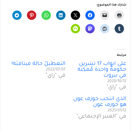
شارك هذا الموضوع:
مرتبط
على أبواب 17 تشرين:
التعطيلُ حالةٌ ميثاقيّة!
حكومةٌ واحدة مُمكِنة
2022/07/07
في بيروت
في "رأي"
2020/10/12
في "رأي"
الذي انتَخَب جوزف عون
هو جوزف عون
2025/01/12
في "المنبر الإجتماعي"