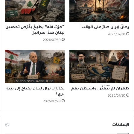
رهانُ إيران صارَ على الوقت!
“حزبُ الله” يطيحُ بفُرَصِ تحصين
لبنان ضدّ إسرائيل
2026/07/30
2026/07/30
طهران لم تَتَغَيَّر.. واشنطن نعم
لماذا لا يزال لبنان يحتاج إلى نبيه
بري؟
2026/07/30
2026/07/29
الإعلانات