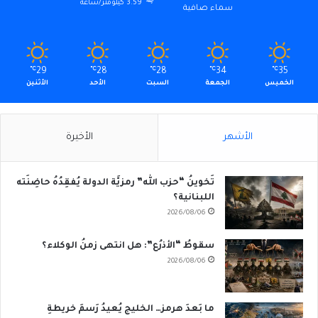
3.59 كيلومتر/ساعة
سماء صافية
℃
29
℃
28
℃
28
℃
34
℃
35
الخميس
الجمعة
السبت
الأحد
الأثنين
الأشهر
الأخيرة
تَخوينُ “حزب الله” رمزيَّة الدولة يُفقِدُهُ حاضِنَته
اللبنانية؟
2026/08/06
سقوطُ “الأذرُع”: هل انتهى زمنُ الوكلاء؟
2026/08/06
ما بَعدَ هرمز… الخليج يُعيدُ رَسمَ خريطةِ