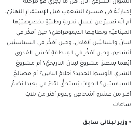
السؤالُ الشرعيُّ الآن: هل ما يَجري هو مرحلةٌ
إجباريّـةٌ في مسيرةِ الشعوبِ قبلَ الإستقرارِ النهائيّ،
أم انّه تعبيرٌ عن فشلِ تجربةٍ وطنيّةٍ بخصوصيّتِها
الميثاقيّة ونظامِها الديموقراطيّ؟ حين أفكّر في
لبنانَ واللبنانيّين أتفاءل، وحين أفكِّر في السياسيّين
أتشاءم، وحين أفكِّر في المِنطقةِ أخشى العَدوى.
أيّهما ينتصرُ: مشروعُ لبنانَ التاريخيُّ؟ أم مشروعُ
الشرقِ الأوسطِ الجديد؟ أحلامُ الناسِ؟ أم مصالحُ
السياسيّين؟ الجوابُ يَستحقُّ لقاءً في بعبدا يَضمُّ
أكثرَ من عشرةِ أشخاصٍ ويدوم أكثرَ من ثلاثِ
ساعات.
• وزير لبناني سابق