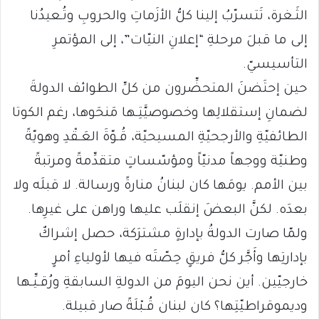
الثَـغرة، تَتسرّبُ إلينا كلُّ الأزَماتِ والحروبِ وتُـعيدُنا
إلى ما قبلَ مرحلةِ “إعلانِ النيّات”، إلى المؤتمرِ
التأسيسيّ.
حين إحتَضنَ المتحضِّرون من كلِّ الطوائف الدولةَ
لضمانِ إستقلالِها وخصوصيَّتِـها مَنحَوها، رغم الكوتا
الطائفيّةِ والأرجحيّةِ المسيحيّة، قُـوّةَ العَـقْدِ وهويّةً
وطنيّة ووجهاً مدنيّاً ومؤسّساتٍ متقدِّمةً ومرتبةً
بين الأمم. يومَها كان لبنانُ منارةً ورسالة. لا قبلَه ولا
بعدَه. لكنَّ البعضَ إنقلَب عليها وراهن على غيرِها.
ولمّا صارت الدولةُ بإدارةٍ مشترَكة، حصل إشراكٌ
بإدارتِها وأَجَّر كلُّ فريقٍ حِصّتَه فيها لأولياءِ أمرٍ
خارجيّين. أين نحن اليومَ من الدولةِ السابقةِ ورُقـيِّـها
وديموقراطيّتِها؟ كان لبنان قُـبْلَةً صار قبيلة.