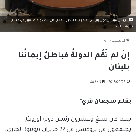
الرئيس ميشال عون يترأس لقاء بعبدا الأخير: العمل على بناء دولة أم تعبير عن فشل
تجربة وطنية؟
الرئيسية
/
رأي
إنْ لم تَقُم الدولةُ فباطلٌ إيمانُنا
بلبنان
2017/06/28
3 دقائق
بقلم سجعان قزي*
بينما كان سبعٌ وعشرون رئيسَ دولةٍ أوروبيّةٍ
يجتمعون في بروكسل في 22 حزيران (يونيو) الجاري،