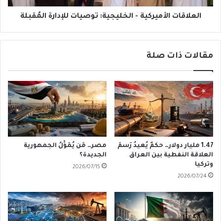
العلاقات الأميركية - الخليجية: توصيات للإدارة المُقبلة
مقالات ذات صلة
1.47 مليار دولار… حكمٌ يُعيدُ رَسمَ
مصر… مَن يُمَوِّلُ الجمهورية
العلاقة النفطية بين العراق
الجديدة؟
وتركيا
2026/07/15
2026/07/24