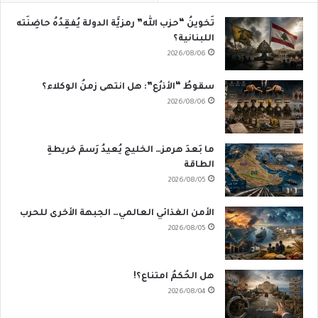
تَخوينُ “حزب الله” رمزيَّة الدولة يُفقِدُهُ حاضِنَته
اللبنانية؟
2026/08/06
سقوطُ “الأذرُع”: هل انتهى زمنُ الوكلاء؟
2026/08/06
ما بَعدَ هرمز… الخليج يُعيدُ رَسمَ خريطةِ
الطاقة
2026/08/05
الأمن الغذائي العالمي… الجبهة الأخرى للحرب
2026/08/05
هل الحُكمُ امتناع؟!
2026/08/04