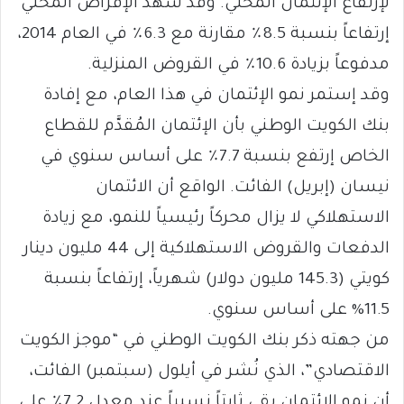
لإرتفاع الإئتمان المحلي. وقد شهد الإقراض المحلي
إرتفاعاً بنسبة 8.5٪ مقارنة مع 6.3٪ في العام 2014،
مدفوعاً بزيادة 10.6٪ في القروض المنزلية.
وقد إستمر نمو الإئتمان في هذا العام، مع إفادة
بنك الكويت الوطني بأن الإئتمان المُقدَّم للقطاع
الخاص إرتفع بنسبة 7.7٪ على أساس سنوي في
نيسان (إبريل) الفائت. الواقع أن الائتمان
الاستهلاكي لا يزال محركاً رئيسياً للنمو، مع زيادة
الدفعات والقروض الاستهلاكية إلى 44 مليون دينار
كويتي (145.3 مليون دولار) شهرياً، إرتفاعاً بنسبة
11.5% على أساس سنوي.
من جهته ذكر بنك الكويت الوطني في “موجز الكويت
الاقتصادي”، الذي نُشر في أيلول (سبتمبر) الفائت،
أن نمو الإئتمان بقي ثابتاً نسبياً عند معدل 7.2٪ على