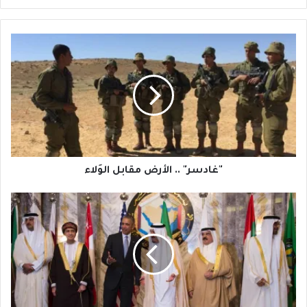
"غادسر"
..
الأرض
مقابل
الوَلاء
"غادسر" .. الأرض مقابل الوَلاء
العلاقات
الأميركية
-
الخليجية:
توصيات
للإدارة
المُقبلة