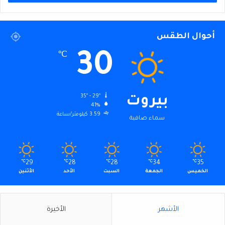
أحوال الطقس
30
℃
35º - 29º
بيروت
41%
3.59 كيلومتر/ساعة
سماء صافية
℃
29
℃
28
℃
28
℃
34
℃
35
الخميس
الجمعة
السبت
الأحد
الأثنين
الأشهر
الأخيرة