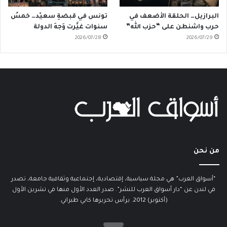
البرازيل… الحلقة الأضعف في
تونس في قبضةِ سعيّد… خمسُ
حرب واشنطن على “حزب الله”
سنوات غيَّرت وَجهَ الدولة
2026/07/28
2026/07/29
من نحن
“أسواق العرب” هي مجلة سياسية، إقتصادية، إجتماعية وثقافية جامعة، تصدر
في لندن عن “دار أسواق العرب للنشر”. صدر العدد الأول منها في تشرين الأول
(أكتوبر) 2012. يرأس تحريرها كابي طبراني.