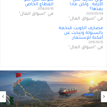
الأزمة… ولكن ماذا
القطاع الخاص
بعدَها؟
2014/09/10
في "أسواق المال"
2020/05/04
في "أسواق المال"
مصارف الكويت مُتخَمة
بالسيولة وتبحث عن
أمكنة للإستثمار
2015/10/15
في "أسواق المال"
أول
2026/08/02
من الغاز إلى الجغرافيا السياسية… ماذا يُغيّرُ خط