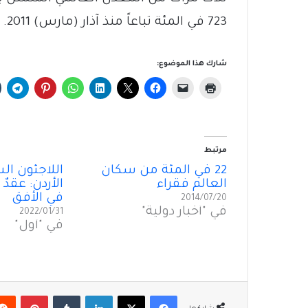
723 في المئة تباعاً منذ آذار (مارس) 2011.
شارك هذا الموضوع:
مرتبط
22 في المئة من سكان
اللاجئون ال
العالم فقراء
الأردن: عقدٌ
في الأفق
2014/07/20
في "أخبار دولية"
2022/01/31
في "أول"
فيسبوك
‫X
لينكدإن
بينتير