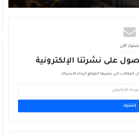
ما بَعدَ هرمز… الخليج يُعيدُ رَسمَ خريطةِ الطاقة
الأمن الغذائي العالمي… الجبهة الأخرى للحرب
شترك الآن
ول على نشرتنا الإلكترونية
من الغاز إلى الجغرافيا السياسية… ماذا يُغيّرُ
خط نيجيريا–المغرب؟
ل المقالات التي ينشرها الموقع الرجاء الاشتراك
الرنمينبي في الخليج… هل يُهَدِّدُ هَيمَنَةَ الدولار؟
ميناء ينبع السعودي: بوّابة بديلة لمضيق
هرمز… لكن البحر الأحمر ليس أكثر أمانًا