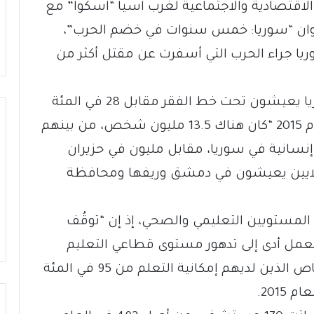
 الاقتصادية والاجتماعية لغرب آسيا “اسكوا” مع
نوان “سوريا: خمس سنوات في خضم الحرب”،
ا جراء الحرب التي أسفرت عن مقتل أكثر من
وأفادت أن 83.4 في المئة من سكان سوريا يعيشون تحت خط الفقر مقابل 28 في المئة
في العام 2010، مضيفة أنه في نهاية العام 2015 “كان هناك 13.5 مليون شخص، من بينهم
سانية في سوريا، مقابل مليون في حزيران
ن أربعة ملايين يعيشون في دمشق وريفها ومحافظة
 المستويين التعليمي والصحي، إذ إن “توقُف
عمل أدى إلى تدهور مستوى قطاعي التعليم
والصحة”، مشيرةً إلى تراجع نسبة الأشخاص الذين لديهم إمكانية التعلم من 95 في المئة