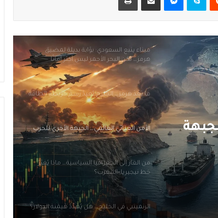
ميناء ينبع السعودي: بوّابة بديلة لمضيق
هرمز… لكن البحر الأحمر ليس أكثر أمانًا
ما بَعدَ هرمز… الخليج يُعيدُ رَسمَ خريطةِ الطاقة
الأمن الغذائي العالمي… الجبهة الأخرى للحرب
من الغاز إلى الجغرافيا السياسية… ماذا يُغيّرُ
خط نيجيريا–المغرب؟
الرنمينبي في الخليج… هل يُهَدِّدُ هَيمَنَةَ الدولار؟
لجبهة
ميناء ينبع السعودي: بوّابة بديلة لمضيق
هرمز… لكن البحر الأحمر ليس أكثر أمانًا