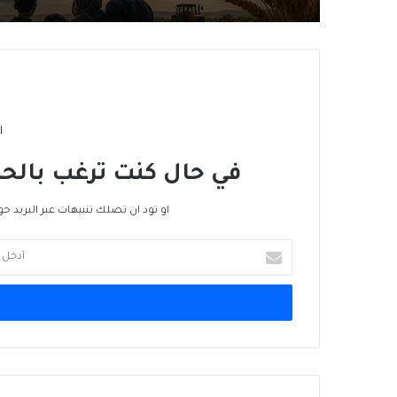
ا
في حال كنت ترغب بالحص
او تود ان تصلك تنبيهات عبر البريد حو
أدخل
بريدك
الإلكتروني