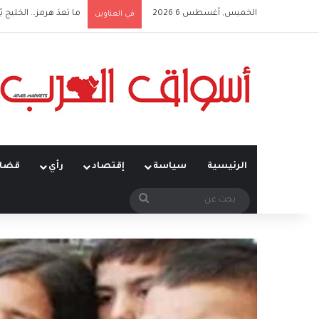
الخميس, أغسطس 6 2026
ما بَعدَ هرمز… الخليج ي
في العناوين
الرئيسية
سياسة
إقتصاد
رأي
قضاي
بحث
عن