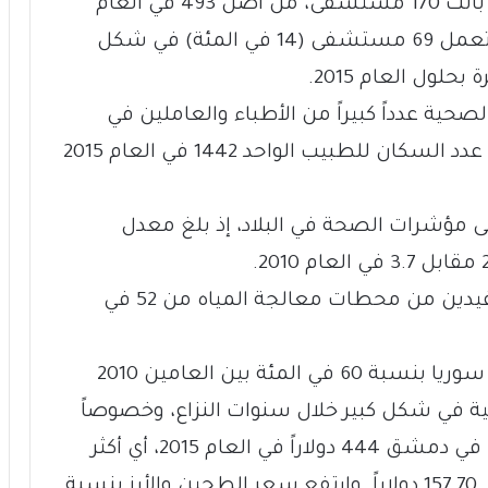
وتوضح الدراسة أنه على الصعيد الصحي، باتت 170 مستشفى، من أصل 493 في العام
2010 أي 34 في المئة، خارج الخدمة، فيما تعمل 69 مستشفى (14 في المئة) في شكل
ية عدداً كبيراً من الأطباء والعاملين في
القطاع الصحي إلى الفرار خارج البلاد، وبلغ عدد السكان للطبيب الواحد 1442 في العام 2015
 مؤشرات الصحة في البلاد، إذ بلغ معدل
وإلى ذلك، تراجعت نسبة السكان المستفيدين من محطات معالجة المياه من 52 في
وتراجع الناتج المحلي الإجمالي للزراعة في سوريا بنسبة 60 في المئة بين العامين 2010
لغذائية في شكل كبير خلال سنوات النزاع، وخصوصاً
منذ العام 2014، إذ بلغ سعر طن الطحين في دمشق 444 دولاراً في العام 2015، أي أكثر
ثلاث مرات من المعدل العالمي المتمثل بـ 157,70 دولاراً. وإرتفع سعر الطحين والأرز بنسبة