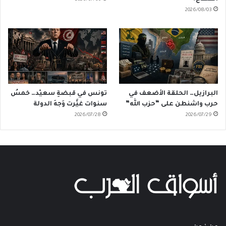
2026/08/03
البرازيل… الحلقة الأضعف في
تونس في قبضةِ سعيّد… خمسُ
حرب واشنطن على “حزب الله”
سنوات غيَّرت وَجهَ الدولة
2026/07/28
2026/07/29