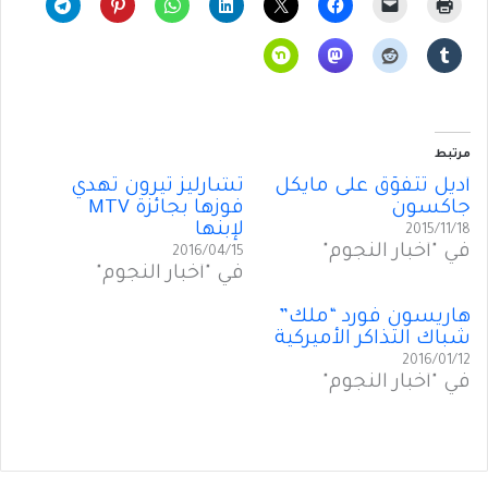
مرتبط
أديل تتفوّق على مايكل
تشارليز ثيرون تهدي
جاكسون
فوزها بجائزة MTV
لإبنها
2015/11/18
في "أخبار النجوم"
2016/04/15
في "أخبار النجوم"
هاريسون فورد “ملك”
شباك التذاكر الأميركية
2016/01/12
في "أخبار النجوم"