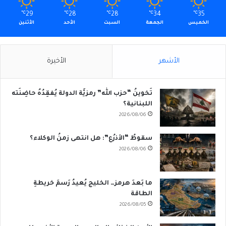
℃
29
℃
28
℃
28
℃
34
℃
35
الخميس
الجمعة
السبت
الأحد
الأثنين
الأشهر
الأخيرة
تَخوينُ “حزب الله” رمزيَّة الدولة يُفقِدُهُ حاضِنَته
اللبنانية؟
2026/08/06
سقوطُ “الأذرُع”: هل انتهى زمنُ الوكلاء؟
2026/08/06
ما بَعدَ هرمز… الخليج يُعيدُ رَسمَ خريطةِ
الطاقة
2026/08/05