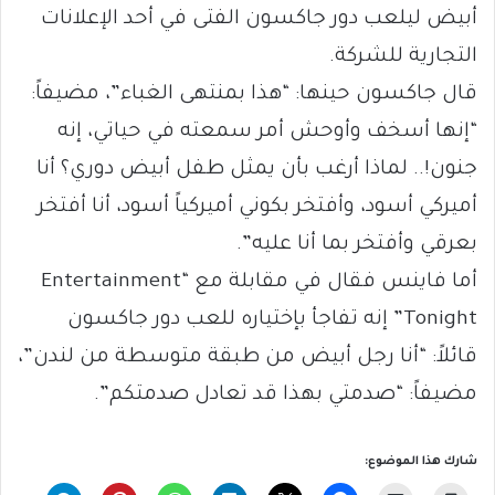
أبيض ليلعب دور جاكسون الفتى في أحد الإعلانات
التجارية للشركة.
قال جاكسون حينها: “هذا بمنتهى الغباء”، مضيفاً:
“إنها أسخف وأوحش أمر سمعته في حياتي، إنه
جنون!.. لماذا أرغب بأن يمثل طفل أبيض دوري؟ أنا
أميركي أسود، وأفتخر بكوني أميركياً أسود، أنا أفتخر
بعرقي وأفتخر بما أنا عليه”.
أما فاينس فقال في مقابلة مع “Entertainment
Tonight” إنه تفاجأ بإختياره للعب دور جاكسون
قائلاً: “أنا رجل أبيض من طبقة متوسطة من لندن”،
مضيفاً: “صدمتي بهذا قد تعادل صدمتكم”.
شارك هذا الموضوع: