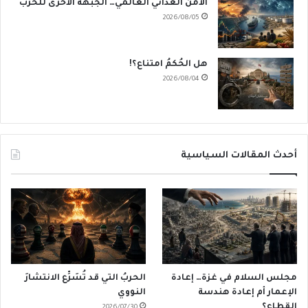
الأمن الغذائي العالمي… الجبهة الأخرى للحرب
2026/08/05
هل الحُكمُ امتناع؟!
2026/08/04
أحدث المقالات السياسية
مجلس السلام في غزة… إعادة
الحربُ التي قد تُسَرِّع الانتشارَ
الإعمار أم إعادة هندسة
النووي
القطاع؟
2026/07/30