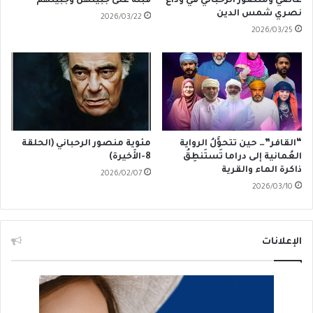
عاصي ومنصور الرحباني في وداع
قبلةٌ على جبينهنَّ وجبينهم
نصري شمس الدين
2026/03/22
2026/03/25
“القافر”… حين تتحوَّلُ الرواية
مئوية منصور الرحباني (الحلقة
العُمانية إلى دراما تَستَنطِقُ
8-الأَخيرة)
ذاكرة الماء والقرية
2026/02/07
2026/03/10
الإعلانات