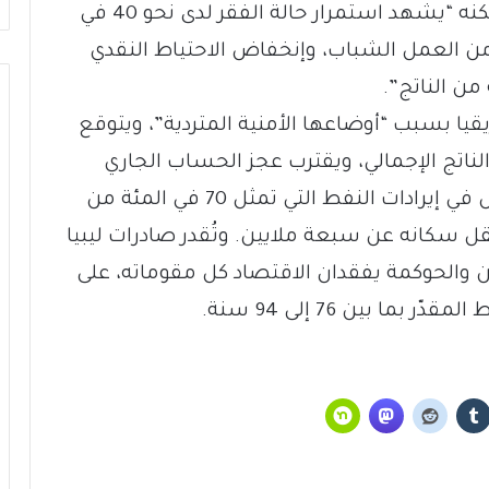
أداء الاقتصاد المصري الذي عاود النمو”، لكنه “يشهد استمرار حالة الفقر لدى نحو 40 في
من العمل الشباب، وإنخفاض الاحتياط النقدي
قيا بسبب “أوضاعها الأمنية المتردية”، ويتوقع
 عن 30 في المئة من الناتج الإجمالي، ويقترب عجز الحساب الجاري
للمدفوعات من 21 في المئة، نتيجة النقص في إيرادات النفط التي تمثل 70 في المئة من
ر دولار، في بلد يقل سكانه عن سبعة ملايين. وتُقدر صادرات ليبيا
ب الأمن والحوكمة يفقدان الاقتصاد كل مقوماته، على
ا بين 76 إلى 94 سنة.