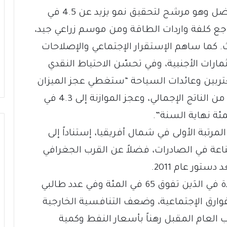
أما الإقتصاد المغربي، فيبدو في وضع أفضل وهو مرشح لتحقيق نمو يزيد عن 4.5 في
اجع كلفة واردات الطاقة ومن موسم زراعي جيد،
. كما ساهم الإستقرار الإجتماعي والإصلاحات
ات الأجنبية، وفي تحسّن الاحتياط النقدي
تربين وعائدات السياحة “ستغطي عجز الميزان
التجاري الذي سينخفض إلى 3.3 في المئة من الناتج الإجمالي، وعجز الموازنة إلى 4.3 في
تبة الأولى في شمال أفريقيا، إستناداً إلى
ناعة في الصادرات، فضلاً عن القرب الجغرافي
ستور عام 2011.
في المقابل، يواجه الاقتصاد المغربي “زيادة في الدَين تفوق 65 في المئة وفي عدد طالبي
فوارق الإجتماعية، وضعف التنافسية الخارجية
 العام المقبل رهناً بأسعار النفط وكمية