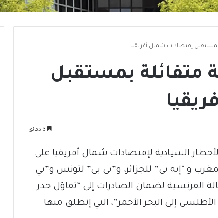
 بمستقبل إقتصادات شمال أفريقيا
 متفائلة بمستقبل
ريقيا
3 دقائق
أخطار السيادية لإقتصادات شمال أفريقيا على
ر”، وتراوحت بين “إيه 4 ل” للمغرب و “إيه بي” للجزائر، و”بي بي” لتونس و”بي
لة الفرنسية لضمان الصادرات إلى “تفاؤل حذر
طلسي إلى البحر الأحمر”، التي إنطلق منها