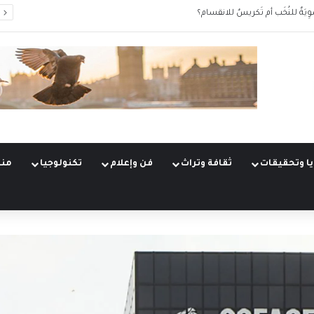
وِيَةٌ للنُخَب أم تَكريسٌ للانقسام؟
ا وتحقيقات
ثقافة وتراث
فن وإعلام
تكنولوجيا
منو