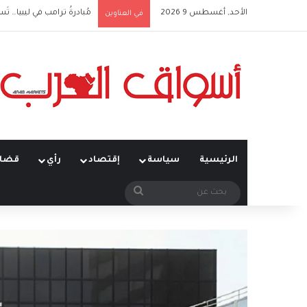
الأحد, أغسطس 9 2026
مُبادرةُ ترامب في ليبيا… تَس
في العناوين
الرئيسية
سياسة
إقتصاد
رأي
قضاي
بحث
عن