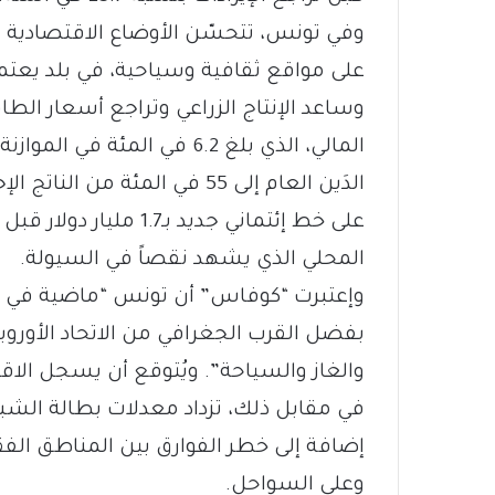
وفي تونس، تتحسّن الأوضاع الاقتصادية بب
على مواقع ثقافية وسياحية، في بلد يعتم
وساعد الإنتاج الزراعي وتراجع أسعار الط
الدَين العام إلى 55 في المئة
على خط إئتماني جديد ب
المحلي الذي يشهد نقصاً في السيولة.
وإعتبرت “كوفاس” أن تونس “ماضية في ط
بفضل القرب الجغرافي من الاتحاد الأوروب
والغاز والسياحة”. ويُتوقع أن يسجل الاقتصاد نمواً نسبته .5
في مقابل ذلك، تزداد معدلات بطالة الشبا
إضافة إلى خطر الفوارق بين المناطق الف
وعلى السواحل.