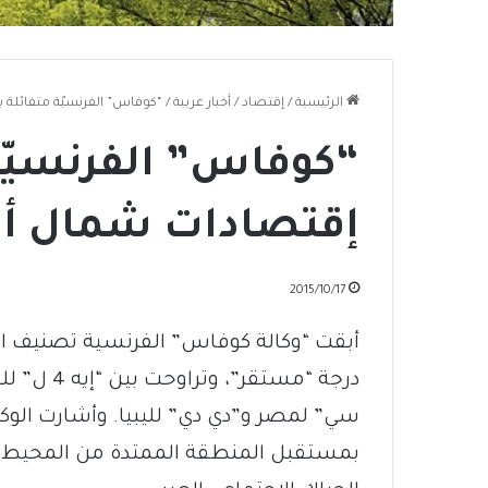
الرئيسية
/
إقتصاد
/
أخبار عربية
/
“كوفاس” الفرنسيّة متفائلة
“كوفاس” الفرنسيّة
إقتصادات شمال أف
2015/10/17
أبقت “وكالة كوفاس” الفرنسية تصنيف ال
درجة “مستق
سي” لمصر و”دي دي” لليبيا. وأشارت الوكا
بمستقبل المنطقة الممتدة من المحيط الأ