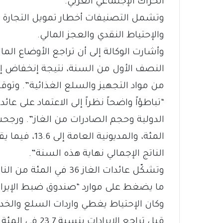
الحراك الإجتماعي العربي.
وتشمل التصنيفات أخطار تمويل التجارة ال
والإحتياط النقدي والعجز المالي.
النصف الأول من السنة، نتيجة إنخفاض إير
من مواد التجهيز والسلع الغذائية”. وتوق
“تباطؤاً واضحاً نظراً إلى الاعتماد على عا
الناتج الإجمالي نهاية هذه السنة”.
ما يضغط على موارد “صندوق ضبط الإيرادات
وكان الإحتياط يغطي واردات السلع والخ
قبل تراجع الإيرادات بنسبة 23.7 في المئة.