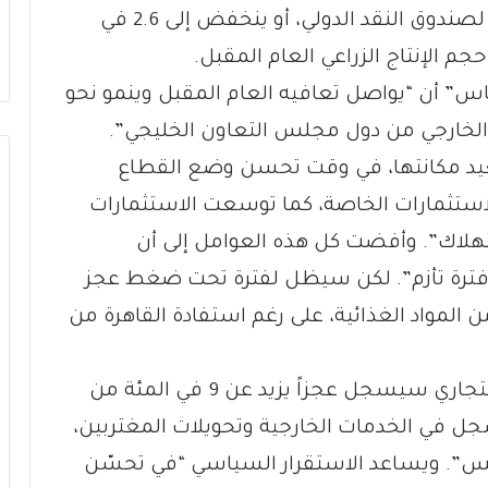
الأمطار، وربما يرتفع إلى 5 في المئة وفقاً لصندوق النقد الدولي، أو ينخفض إلى 2.6 في
جم الإنتاج الزراعي العام المقبل.
س” أن “يواصل تعافيه العام المقبل وينمو نحو
م الخارجي من دول مجلس التعاون الخليجي”.
عيد مكانتها، في وقت تحسن وضع القطاع
استثمارات الخاصة، كما توسعت الاستثمارات
تهلاك”. وأفضت كل هذه العوامل إلى أن
فترة تأزم”. لكن سيظل لفترة تحت ضغط عجز
 المواد الغذائية، على رغم استفادة القاهرة من
ولفتت الوكالة الفرنسية إلى أن “الميزان التجاري سيسجل عجزاً يزيد عن 9 في المئة من
ل في الخدمات الخارجية وتحويلات المغتربين،
ويس”. ويساعد الاستقرار السياسي “في تحسّن