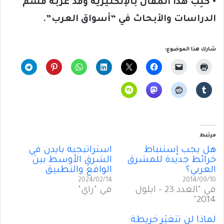
• كُتِب هذا المقال بالإنكليزية وقد عرّبه قسم
الدراسات والأبحاث في “أسواق العرب”.
شارك هذا الموضوع:
مرتبط
هل يجب إستنباط
استراتيجيةُ بايدن في
خرائط جديدة للمشرق
الشرقِ الأوسط بينَ
العربي؟
الواقعِ والتطبيق
2024/02/14
2014/09/10
في "العدد 23 - ايلول
في "رأي"
2014"
لماذا لن تتغيّر خريطة