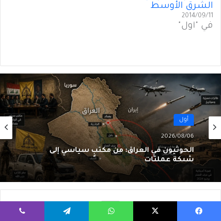
الشرق الأوسط
2014/09/11
في "أول"
أول
2026/08/06
الحوثيون في العراق: من مكتبٍ سياسي إلى
شبكةِ عمليّات
يسبوك
‫X
واتساب
تيلقرام
ڤايبر