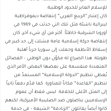
للإسلام العابر للحدود الوطنية.
كان إعتبار “الربيع العربي” إنتفاضة ديموقراطية
ليبرالية ناشئة مثل تلك التي حدثت في 1989 في
أوروبا الشرقية خاطئاً. أكثر من أي شيء آخر، كان
إنتفاضة حركة إسلامية عامة فشلت إلى حد كبير في
إسقاط الأنظمة وحملت إلى سوريا حرباً أهلية
طويلة. هذا الصراع له مكوّن دون الوطني – الفصائل
المتعددة منقسمة على بعضها البعض الأمر الذي
يُعطي تنظيم “الدولة الإسلامية” المستمدّ من
تنظيم “القاعدة” مكاناً للمناورة. كما قدّم دفعاً ثانياً
إلى المثل الأعلى للخلافة. ليس فقط أن عموم
الإسلاميين يناضلون ضد الصليبية الأميركية، لكنهم
كانوا أيضاً يقاتلون “الزنادقة” الشيعة – في خدمة