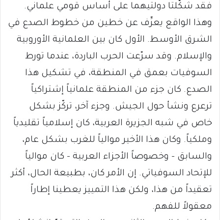
فقد شكّلتا دولتيهما على أساس قومي علماني.
وهذا الواقع يعرِّف عن خطين من خطوط الصدع في
الشرق الأوسط. الأول كان بين العلمانية الأوروبية
والإسلام. وقد سرّعت الحرب الباردة، عندما تورط
السوفيات بعمق في المنطقة، في تشكيل هذا
الصدع. كان جزء من المنطقة علمانياً إشتراكياً
ترعرع ونشأ حول الجيش. وجزء آخر، تركّز بشكل
خاص في شبه الجزيرة العربية، كان إسلامياً تقليدياً
وملكياً. وكان هذا الأخير موالياً للغرب بشكل عام،
والسابق – وخصوصاً الأجزاء العربية – كان موالياً
للإتحاد السوفياتي. إن الأمر كان، بطبيعة الحال، أكثر
تعقيداً من هذا، ولكن هذا التمييز يعطينا إطاراً
معقولاً للفهم.