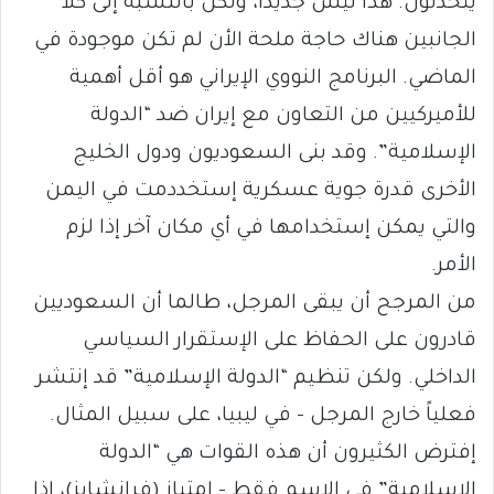
يتحدثون. هذا ليس جديداً، ولكن بالنسبة إلى كلا
الجانبين هناك حاجة ملحة الأن لم تكن موجودة في
الماضي. البرنامج النووي الإيراني هو أقل أهمية
للأميركيين من التعاون مع إيران ضد “الدولة
الإسلامية”. وقد بنى السعوديون ودول الخليج
الأخرى قدرة جوية عسكرية إستخددمت في اليمن
والتي يمكن إستخدامها في أي مكان آخر إذا لزم
الأمر.
من المرجح أن يبقى المرجل، طالما أن السعوديين
قادرون على الحفاظ على الإستقرار السياسي
الداخلي. ولكن تنظيم “الدولة الإسلامية” قد إنتشر
فعلياً خارج المرجل – في ليبيا، على سبيل المثال.
إفترض الكثيرون أن هذه القوات هي “الدولة
الإسلامية” في الاسم فقط – إمتياز (فرانشايز)، إذا