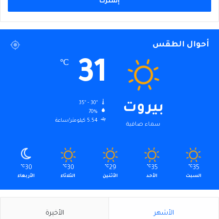
أحوال الطقس
31
℃
35º - 30º
بيروت
70%
5.54 كيلومتر/ساعة
سماء صافية
℃
30
℃
30
℃
29
℃
35
℃
35
السبت
الأحد
الأثنين
الثلاثاء
الأربعاء
الأشهر
الأخيرة