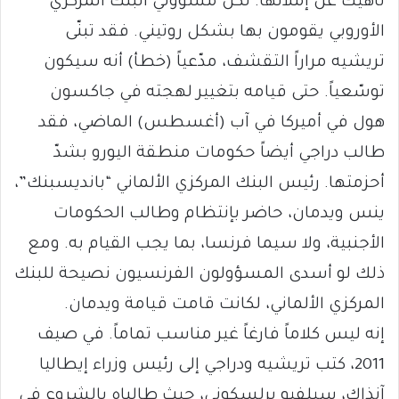
ناهيك عن إملائها. لكن مسؤولي البنك المركزي
الأوروبي يقومون بها بشكل روتيني. فقد تبنّى
تريشيه مراراً التقشف، مدّعياً (خطأ) أنه سيكون
توسّعياً. حتى قيامه بتغيير لهجته في جاكسون
هول في أميركا في آب (أغسطس) الماضي، فقد
طالب دراجي أيضاً حكومات منطقة اليورو بشدّ
أحزمتها. رئيس البنك المركزي الألماني “بانديسبنك”،
ينس ويدمان، حاضر بإنتظام وطالب الحكومات
الأجنبية، ولا سيما فرنسا، بما يجب القيام به. ومع
ذلك لو أسدى المسؤولون الفرنسيون نصيحة للبنك
المركزي الألماني، لكانت قامت قيامة ويدمان.
إنه ليس كلاماً فارغاً غير مناسب تماماً. في صيف
2011، كتب تريشيه ودراجي إلى رئيس وزراء إيطاليا
آنذاك، سيلفيو برلِسكوني، حيث طالباه بالشروع في