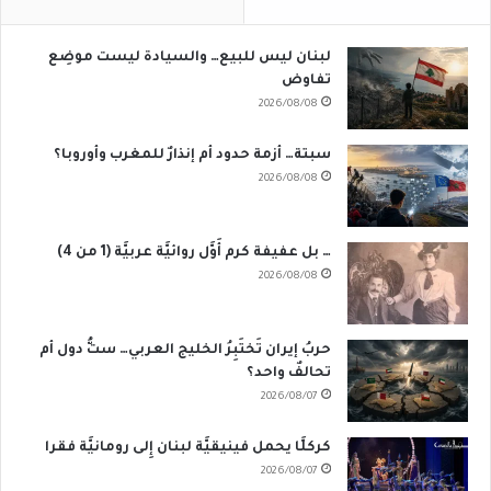
لبنان ليس للبيع… والسيادة ليست موضِع
تفاوض
2026/08/08
سبتة… أزمة حدود أم إنذارٌ للمغرب وأوروبا؟
2026/08/08
… بل عفيفة كرم أَوَّل روائيَّة عربيَّة (1 من 4)
2026/08/08
حربُ إيران تَختَبِرُ الخليج العربي… ستُّ دول أم
تحالفٌ واحد؟
2026/08/07
كركلَّا يحمل فينيقيَّة لبنان إِلى رومانيَّة فقرا
2026/08/07