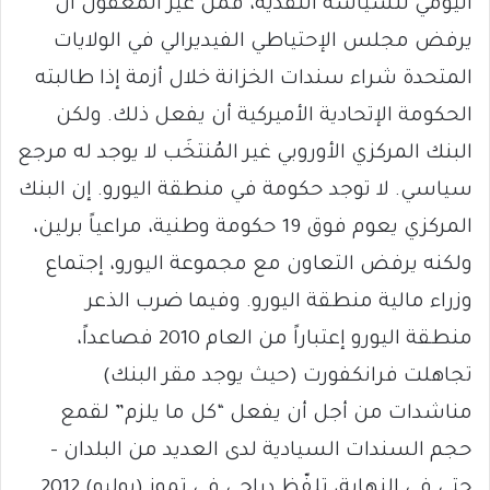
اليومي للسياسة النقدية، فمن غير المعقول أن
يرفض مجلس الإحتياطي الفيديرالي في الولايات
المتحدة شراء سندات الخزانة خلال أزمة إذا طالبته
الحكومة الإتحادية الأميركية أن يفعل ذلك. ولكن
البنك المركزي الأوروبي غير المُنتخَب لا يوجد له مرجع
سياسي. لا توجد حكومة في منطقة اليورو. إن البنك
المركزي يعوم فوق 19 حكومة وطنية، مراعياً برلين،
ولكنه يرفض التعاون مع مجموعة اليورو، إجتماع
وزراء مالية منطقة اليورو. وفيما ضرب الذعر
منطقة اليورو إعتباراً من العام 2010 فصاعداً،
تجاهلت فرانكفورت (حيث يوجد مقر البنك)
مناشدات من أجل أن يفعل “كل ما يلزم” لقمع
حجم السندات السيادية لدى العديد من البلدان –
حتى في النهاية، تلفّظ دراجي في تموز (يوليو) 2012