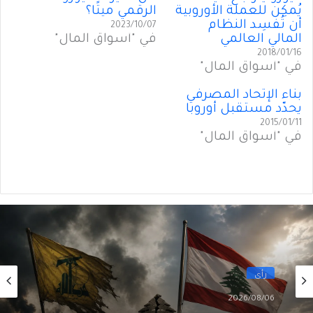
يُمكِن للعملة الأوروبية
الرقمي ميتًا؟
أن تُفسِد النظام
2023/10/07
المالي العالمي
في "أسواق المال"
2018/01/16
في "أسواق المال"
بناء الإتحاد المصرفي
يحدّد مستقبل أوروبا
2015/01/11
في "أسواق المال"
رأي
2026/08/06
تَخوينُ “حزب الله” رمزيَّة الدولة يُفقِدُهُ حاضِنَته