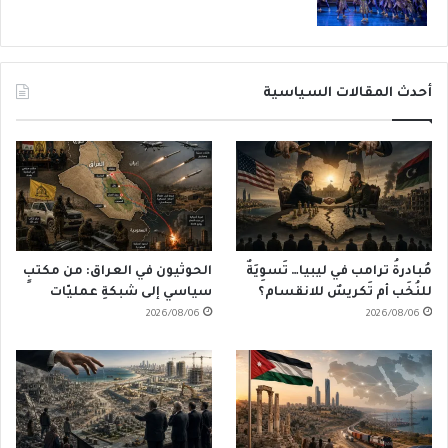
أحدث المقالات السياسية
مُبادرةُ ترامب في ليبيا… تَسوِيَةٌ
الحوثيون في العراق: من مكتبٍ
للنُخَب أم تَكريسٌ للانقسام؟
سياسي إلى شبكةِ عمليّات
2026/08/06
2026/08/06