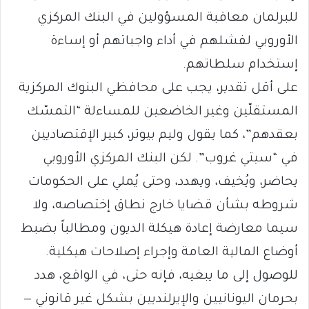
للبرلمان معاقبة المسؤولين في البنك المركزي
الأوروبي لفشلهم في أداء واجباتهم أو إساءة
إستخدام سلطاتهم.
على أقل تقدير، يجب على محافظي البنوك المركزية
المستقلّين وغير الخاضعين للمساءلة “التمسّك
بعقدهم”، كما يقول وليم بيوتر، كبير الإقتصاديين
في “سيتي غروب”. لكن البنك المركزي الأوروبي
يحاضر، ويُخيف، ويهدد، وحتى يُملي على الحكومات
شروطه بشأن قضايا خارج نطاق إختصاصه، ولا
سيما معارضة إعادة هيكلة الديون ومطالباً بضبط
أوضاع المالية العامة وإجراء إصلاحات هيكلية.
للوصول إلى ما يبغيه، فإنه حتى، في الواقع، هدد
بحرمان اليونانيين والإيرلنديين بشكل غير قانوني —