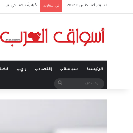
السبت, أغسطس 8 2026
مُبادرةُ ترامب في ليبيا… تَ
في العناوين
الرئيسية
سياسة
إقتصاد
رأي
قضاي
بحث
عن