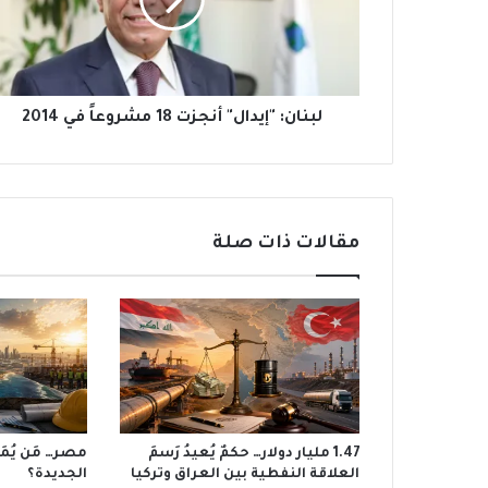
مشروعاً
في
2014
لبنان: "إيدال" أنجزت 18 مشروعاً في 2014
مقالات ذات صلة
1.47 مليار دولار… حكمٌ يُعيدُ رَسمَ
مصر… مَن يُمَو
العلاقة النفطية بين العراق وتركيا
الجديدة؟