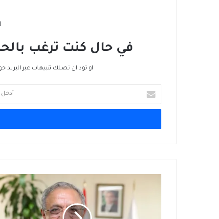
ا
في حال كنت ترغب بالحص
او تود ان تصلك تنبيهات عبر البريد حو
أدخل
بريدك
الإلكتروني
لبنان:
"إيدال"
أنجزت
18