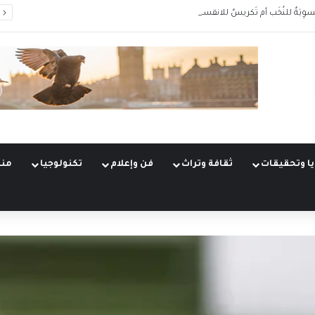
سوِيَةٌ للنُخَب أم تَكريسٌ للانقسام؟
ا وتحقيقات
ثقافة وتراث
فن وإعلام
تكنولوجيا
منو