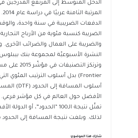
الم
الدفعات الضريبية في سنة واحدة، والوقت
الضريبة كنسبة مئوية من الأرباح التجارية
والضريبة على العمال والضرائب الأخرى. و
النشرة الأسبوعيّة لمجموعة بنك بيبلوس (Lebanon This Week
Frontier) بدل أسلوب الترتيب المئو
أسلوب المساف
تمثّل نتيجة الـ100 “الحدود”، أ
لذلك. وبلغت نتيجة المسافة إلى الحدود في لبنان 82,44 ف
شارك هذا الموضوع: