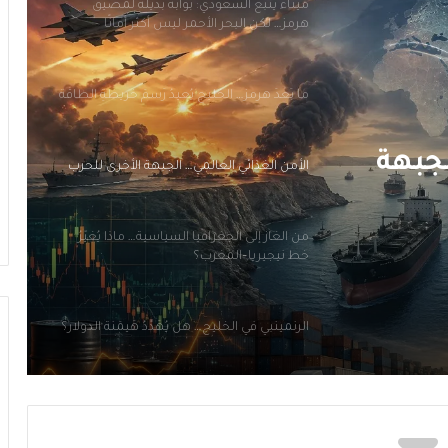
ما بَعدَ هرمز… الخليج يُعيدُ رَسمَ خريطةِ الطاقة
الأمن الغذائي العالمي… الجبهة الأخرى للحرب
من الغاز إلى الجغرافيا السياسية… ماذا يُغيّرُ
خط نيجيريا–المغرب؟
الرنمينبي في الخليج… هل يُهَدِّدُ هَيمَنَةَ الدولار؟
لجبهة
ميناء ينبع السعودي: بوّابة بديلة لمضيق
هرمز… لكن البحر الأحمر ليس أكثر أمانًا
ما بَعدَ هرمز… الخليج يُعيدُ رَسمَ خريطةِ الطاقة