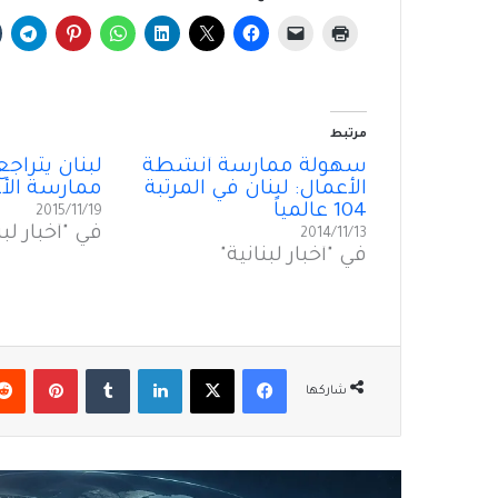
مرتبط
سهولة ممارسة أنشطة
لبنان يتراج
الأعمال: لبنان في المرتبة
ممارسة الأ
104 عالمياً
2015/11/19
في "أخبار لبن
2014/11/13
في "أخبار لبنانية"
فيسبوك
‫X
لينكدإن
بينتير
شاركها