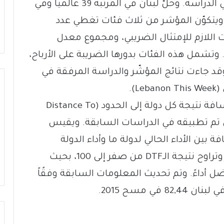
الدخل المتوسط إلى المرتفع المدرجين في الدراسة. وحلّ لبنان في المرتبة 39 عالمياً وفي
رتبة الثامنة عربيًا في دراسة عام 2014. ويتكوّن المؤشر من ثلاث فئات تغطي عدد
 اللازم للإمتثال الضريبي، ومجموع معدل
. وتشمل هذه الفئات بدورها الضريبة على الأرباح،
قد جاءت نتائج المؤشّر والدراسة المرفقة في
).
وترتكز التصنيفات في مؤشّر 2015 على مسافة نتيجة كل دولة إلى الحدود (Distance To
ي التي تم تطبيقه في الدراسات السابقة. ويقيس
ة إلى الحدود (DTF) المسافة بين الأداء الحالي لدولة ما وأداء الدولة
الأفضل حول العالم في كل مؤشر فرعي. وتراوح نتيجة الـDTF من صفر إلى 100، بحيث
و الدولة الأفضل أداءً. وتم تحديث المعلومات السابقة وفقًاً
ي مسح 2015.