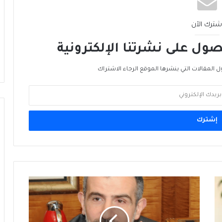
الأمن الغذائي العالمي… الجبهة الأخرى للحرب
شترك الآن
ول على نشرتنا الإلكترونية
من الغاز إلى الجغرافيا السياسية… ماذا يُغيّرُ
خط نيجيريا–المغرب؟
ل المقالات التي ينشرها الموقع الرجاء الاشتراك
الرنمينبي في الخليج… هل يُهَدِّدُ هَيمَنَةَ الدولار؟
ميناء ينبع السعودي: بوّابة بديلة لمضيق
هرمز… لكن البحر الأحمر ليس أكثر أمانًا
لبنان:
إنكماش
في
أداء