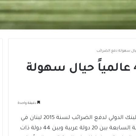
لبنان في المرتبة 40 عالمياً حيال سهولة
دقيقة واحدة
وضع مؤشر “برايس واتر هاوس كوبرز” والبنك الدولي لدفع الضرائب لسنة 2015 لبنان في
المرتبة 40 بين 189دولة عالمياً، وفي المرتبة السابعة بين 20 دولة عربية وبين 44 دولة ذات