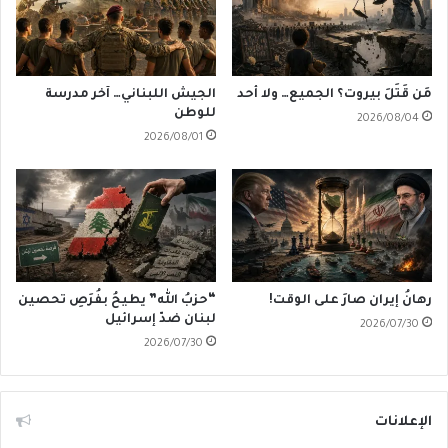
مَن قَتَلَ بيروت؟ الجميع… ولا أحد
الجيش اللبناني… آخر مدرسة
للوطن
2026/08/04
2026/08/01
رهانُ إيران صارَ على الوقت!
“حزبُ الله” يطيحُ بفُرَصِ تحصين
لبنان ضدّ إسرائيل
2026/07/30
2026/07/30
الإعلانات