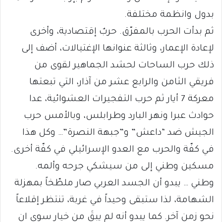
بدول وانظمة مختلفة.
ثم بدأت الحرب بالمفرّق. حربٌ إقتصادية، وأخرى
لإعادة الإعمار، وثالثة عنوانها الإغتيالات، أضف إلى
ذلك حرب الساحات لحشد الجماهير لقوى من
فريقي الثامن والرابع عشر من آذار، التي تبعتها
معركة 7 أيار ثم حرب التفجيرات العشوائية، عدا
حوادث عبرا ونهر البارد وطرابلس، وبالأمس حرب
الجيش ضد “داعش” و”جبهة النصرة”… وكل هذا
في كفّة والحرب مع العدو الإسرائيلي في كفّة أخرى.
مسكين وطني إلى من سيشكي جرحه وألمه.
وطني … يبدو أن الجسد العربي صار ملطّخاً بمهزلة
الشهامة، لذا ستبقى وحيداً في غربة، تنتظر إقلاعاً
نحو زمن آخر. كما يبدو أنه لم يبقَ من خيار سوى ان