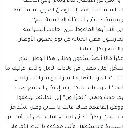
‘‘يا إلهي كل الأوطان تنام وتنام، وفي اللحظة
الحاسمة تستيقظ، إلّا الوطن العربي فيستيقظ
ويستيقظ، وفي اللحظة الحاسمة ينام’’.
أين أنت أيها الماغوط لترى رجالات السياسة
يمارسون فعل الخيانة كل يوم بحقوق الأوطان
والأمة، وبكل وقاحة.
عذراً فأنا أيضاً سأخون وطني، هذا الوطن الذي
سجّل أعلى معدل في ولادات الأمل والألم، فإليك ما
عشت: الحرب الأهلية لسنوات وسنوات … ولنقل
أنها ‘‘الحرب بالجملة’’، وقد إحتفل الجميع بعدها
بما حدث وذهب “الجزّارون” إلى الطائف ليتفقوا.
ووفق إتفاقهم هناك فانت يا لبناني وطن سيّد حرّ
مستقلّ، وطنٌ نهائي لجميع ابنائه، لكن أين أنت من
السيادة والإستقلال وأنت محكوم بإرتباط الأفرقاء