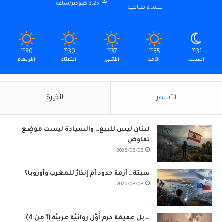
3.25 كيلومتر/ساعة
سماء صافية
℃
30
℃
30
℃
37
℃
35
℃
31
السبت
الأحد
الأثنين
الثلاثاء
الأربعاء
الأشهر
الأخيرة
لبنان ليس للبيع… والسيادة ليست موضِع
تفاوض
2026/08/08
سبتة… أزمة حدود أم إنذارٌ للمغرب وأوروبا؟
2026/08/08
… بل عفيفة كرم أَوَّل روائيَّة عربيَّة (1 من 4)