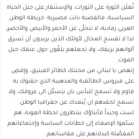
تُعلَن الثورة على الثورات، والإستنفار على حبل الحياة
السياسية، فالقضية باتت مصيرية. خريطة الوطن
العربي رمادية، لا تتخلّى عن الأحمر والأبيض والأخضر،
لذا لا تفسح المجال لأولئك الذين يريدون أن تسرق
ألوانهم بريقك، ولا تجعلهم يلفّون حول عنقك حبل
الموت.
إنهض يا لبناني من محنتك كطائر الفينيق، وإقضِ
على فيروس الطائفية والمذهبية الذي حقنوك به.
قاوم ولا تسمح لليأس بان يتسلّل الى عروقك، ولا
تسمح لحقدهم ان يُبعدك عن جغرافيا الوطن.
لست وحيداً فأبناؤك ينتظرون لحظة العودة، هم
سئموا الإصغاء إلى خطابات الساسة وإجتماعاتهم
المفصّلة كبدلاتهم على مقاساتهم.