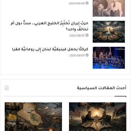
2026/08/08
حربُ إيران تَختَبِرُ الخليج العربي… ستُّ دول أم
تحالفٌ واحد؟
2026/08/07
كركلَّا يحمل فينيقيَّة لبنان إِلى رومانيَّة فقرا
2026/08/07
أحدث المقالات السياسية