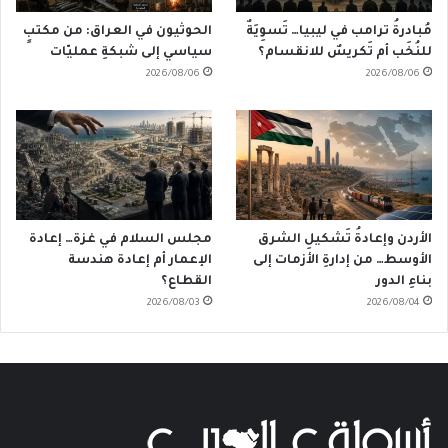
مُبادرةُ ترامب في ليبيا… تَسوِيَةٌ
الحوثيون في العراق: من مكتبٍ
للنُخَب أم تَكريسٌ للانقسام؟
سياسي إلى شبكةِ عمليّات
2026/08/06
2026/08/06
الأردن وإعادةُ تَشكيلِ الشرق
مجلس السلام في غزة… إعادة
الأوسط… من إدارةِ الأزمات إلى
الإعمار أم إعادة هندسة
بناءِ الدور
القطاع؟
2026/08/03
2026/08/04