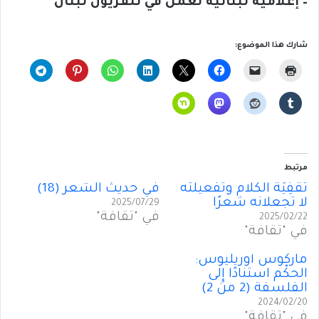
– إعلامية لبنانية تعمل في تلفزيون لبنان
شارك هذا الموضوع:
مرتبط
تَّقْفِيَةُ الكلام وتفعيلتُه
في حديث الشعر (18)
لا تجعلانه شعرًا
2025/07/29
في "ثقافة"
2025/02/22
في "ثقافة"
ماركوس أُوريليوس:
الحكْم استنادًا إِلى
الفلسفة (2 من 2)
2024/02/20
في "ثقافة"