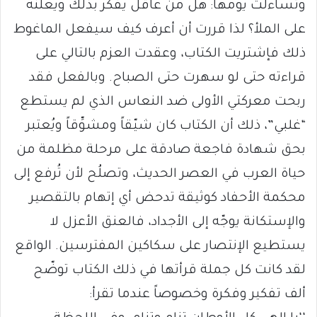
وتساءلت يومها: هل من عاقل يفكّر بذلك ويعلنه
على الملأ؟ لذا قررت أن أعرف كيف سيفعل الماغوط
ذلك فإشتريت الكتاب، وعقدت العزم بالتالي على
قراءته حتى لو سهرت حتى الصباح. وبالفعل فقد
ربحت معركتي الأولى ضد النعاس الذي لم يستطع
“غلبي”، ذلك أن الكتاب كان شيّقاً ومشوِّقاً ويُعتبر
بحق شهادة فاجعة صادقة على مرحلة مظلمة من
حياة العرب في العصر الحديث، وتصلُح لأن تُرفع إلى
محكمة الأحفاد كوثيقة تدحض أي إتهام بالتقصير
والإستكانة يوجّه إلى الأجداد، فالعنق الأعزل لا
يستطيع الإنتصار على سكاكين المفترسين. الواقع
لقد كانت كل جملة قرأتها في ذلك الكتاب توضّح
ألف تفكير وفكرة وخصوصاً عندما تقرأ: