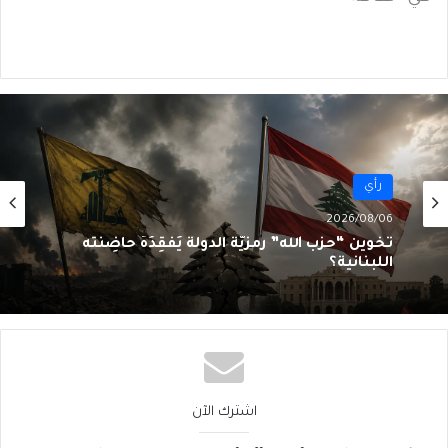
رأي
2026/08/06
تَخوينُ “حزب الله” رمزيَّة الدولة يُفقِدُهُ حاضِنَته
اللبنانية؟
اشترك الآن