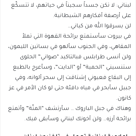
لبناني: لا تكن جسداً سجيناً في حياتهم، لا تتسكّع
على أرصفة أفكارهم الشيطانية.
لن يسرقوا الله من كياني…
في بيروت سأستمتع برائحة القهوة التي تملأ
المقاهي، وفي الجنوب سألهو في بساتين الليمون،
ولن أنسى طرابلس فبالتاكيد “صواني” الحلوى
ستنسيني “الحمية” أو “الدايت”، وسأعرج بالطبع
إلى البقاع فعيوني إشتاقت إلى سحر ألوانه، وفي
جبيل سأبحر في مياه دافئة حتى لو كان الأمر في عز
كانون.
وهناك في جبل الباروك … سأرتشف “المتّة” وأتمتع
برائحة أرزه… ولن أخونك لبناني وسأبقى فيك.