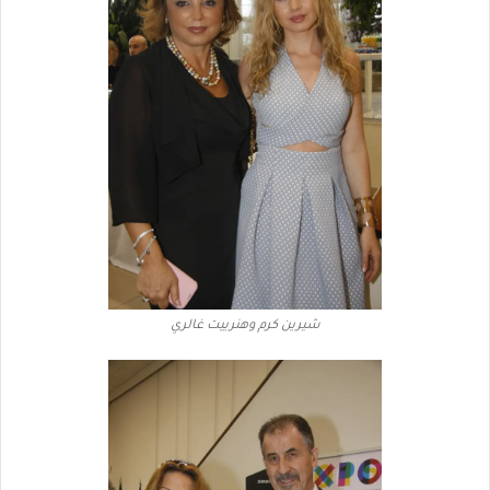
شيرين كرم وهنرييت غالري