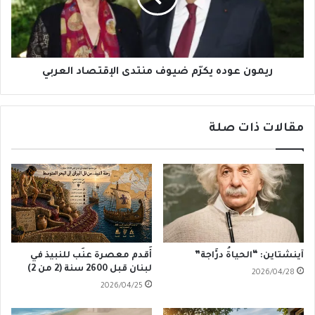
الإقتصاد
العربي
ريمون عوده يكرّم ضيوف منتدى الإقتصاد العربي
مقالات ذات صلة
آينشتاين: “الحياةُ درَّاجة”
أَقدم معصرة عنَب للنبيذ في
لبنان قبل 2600 سنة (2 من 2)
2026/04/28
2026/04/25