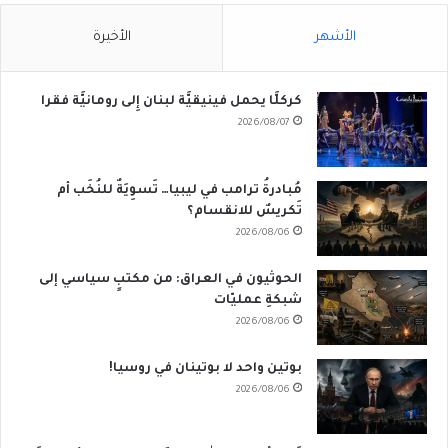
الأشهر
الأخيرة
كركلَّا يحمل فينيقيَّة لبنان إِلى رومانيَّة فقرا
2026/08/07
مُبادرةُ ترامب في ليبيا… تَسوِيَةٌ للنُخَب أم
تَكريسٌ للانقسام؟
2026/08/06
الحوثيون في العراق: من مكتبٍ سياسي إلى
شبكةِ عمليّات
2026/08/06
بوتين واحد لا بوتينان في روسيا!
2026/08/06