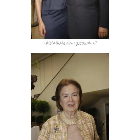
السفير جورج سيام وقرينته أولغا