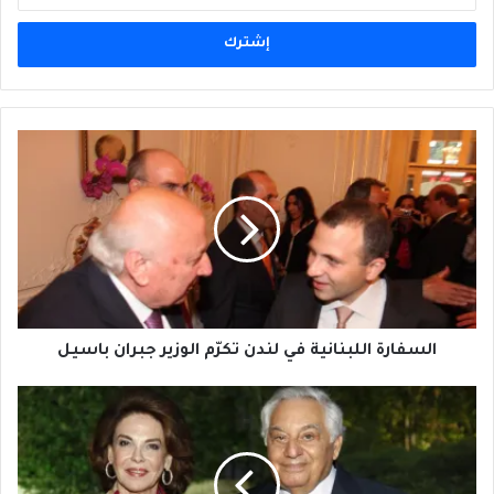
الإلكتروني
السفارة
اللبنانية
في
لندن
تكرّم
الوزير
جبران
باسيل
السفارة اللبنانية في لندن تكرّم الوزير جبران باسيل
ريمون
عوده
يكرّم
ضيوف
منتدى