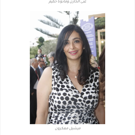
غنى الخازن ومادونا حكيم
ميشيل معكرون