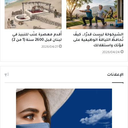
الشيخوخة ليست قدرًا… كيفَ
أَقدم معصرة عنَب للنبيذ في
تُحافظُ اللياقةُ الوظيفية على
لبنان قبل 2600 سنة (1 من 2)
قوّتك واستقلالك
2026/04/21
2026/04/24
الإعلانات