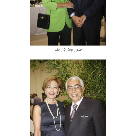
هنري وماريان حلو