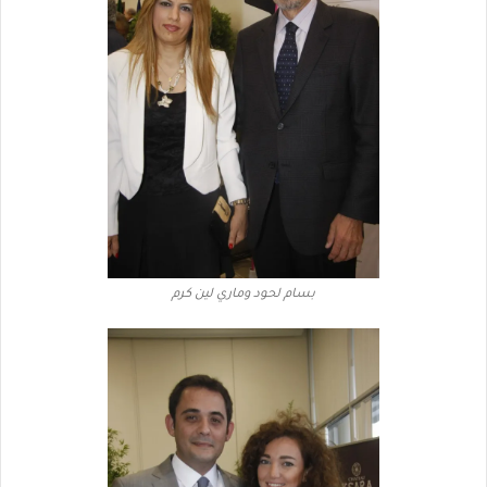
بسام لحود وماري لين كرم