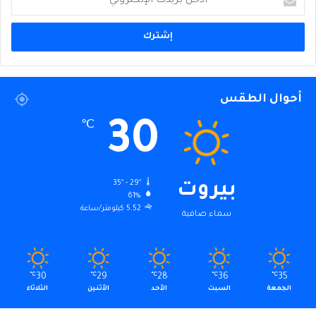
بريدك
الإلكتروني
أحوال الطقس
30
℃
35º - 29º
بيروت
61%
5.52 كيلومتر/ساعة
سماء صافية
℃
30
℃
29
℃
28
℃
36
℃
35
الجمعة
السبت
الأحد
الأثنين
الثلاثاء