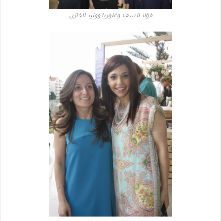
فؤاد السعد وغلوريا ووليد الخازن