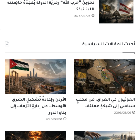
تَخوينُ “حزب الله” رمزيَّة الدولة يُفقِدُهُ حاضِنَته
اللبنانية؟
2026/08/06
أحدث المقالات السياسية
الحوثيون في العراق: من مكتبٍ
الأردن وإعادةُ تَشكيلِ الشرق
سياسي إلى شبكةِ عمليّات
الأوسط… من إدارةِ الأزمات إلى
بناءِ الدور
2026/08/06
2026/08/04