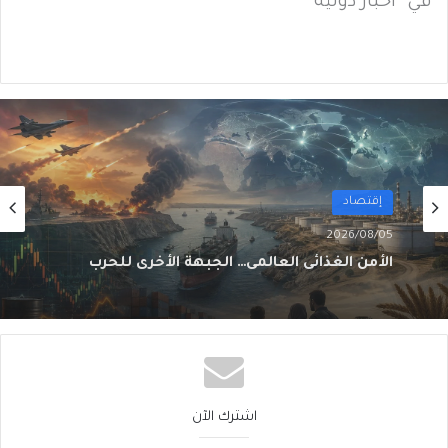
في "أخبار دولية"
أول
2026/08/02
من الغاز إلى الجغرافيا السياسية… ماذا يُغيّرُ خط
نيجيريا–المغرب؟
اشترك الآن