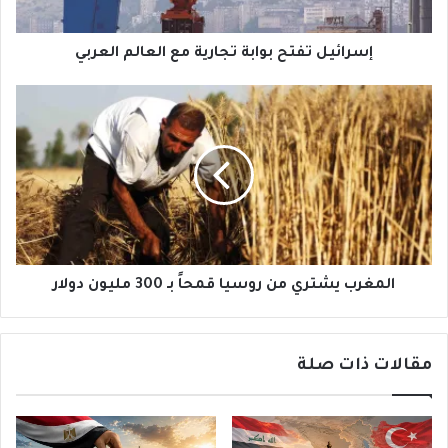
إسرائيل تفتح بوابة تجارية مع العالم العربي
المغرب
يشتري
من
روسيا
قمحاً
بـ
300
مليون
دولار
المغرب يشتري من روسيا قمحاً بـ 300 مليون دولار
مقالات ذات صلة