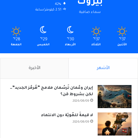
بيروت
42%
2.51 كيلومتر/ساعة
سماء صافية
℃
28
℃
29
℃
30
℃
37
℃
37
الأثنين
الثلاثاء
الأربعاء
الخميس
الجمعة
الأشهر
الأخيرة
إيران وعُمان تَرسُمان ملامح “هُرمُز الجديد”…
لكن بشروط مَن؟
2026/08/09
لا قيمةَ للهُويّة دون الانتماء
2026/08/09