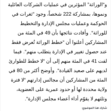
و
“
الوراثة
”
المؤثرين في عمليات الشركات العائلية
ونموها، بمشاركة
222
شخصاً، وجود
“
ثغرات في
الحوكمة وعمليات مجلس الإدارة والتخطيط
للوراثة
“.
وأفادت نتائجها بأن
49
في المئة من
المشاركين أعلنوا أن
“
خطط الوراثة تُعرض فقط
عند حصول تغيير في الإدارة يتطلب منهم
“.
فيما
لفت
41
في المئة منهم إلى أن
“
لا خطط للطوارئ
لديهم على صعيد القيادة
“.
وأوضح أكثر من
80
في
المئة من المشاركين أن مجالس إدارتهم
“
لا فترة
ولاية محددة لها أو حدود عمرية على العضوية،
وثلثهم لا يقوّم أداء أعضاء مجلس الإدارة
“.
شارك هذا الموضوع: