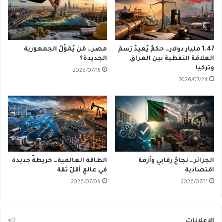
1.47 مليار دولار… حكمٌ يُعيدُ رَسمَ
مصر… مَن يُمَوِّلُ الجمهورية
العلاقة النفطية بين العراق
الجديدة؟
وتركيا
2026/07/15
2026/07/24
الجزائر… نجاحٌ رقابي وأزمة
الطاقة العالمية… خريطةٌ جديدة
اقتصادية
في عالمٍ أقلّ ثقة
2026/07/09
2026/07/11
الإعلانات