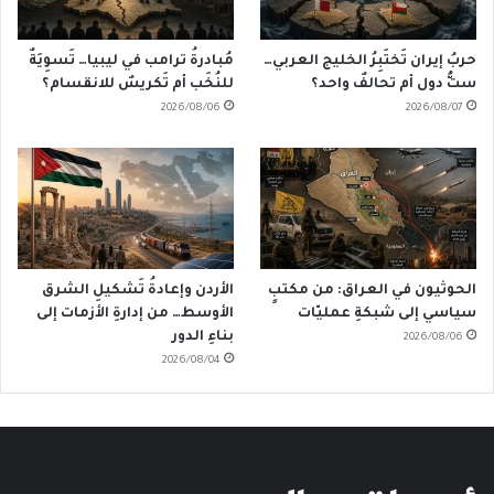
حربُ إيران تَختَبِرُ الخليج العربي…
مُبادرةُ ترامب في ليبيا… تَسوِيَةٌ
ستُّ دول أم تحالفٌ واحد؟
للنُخَب أم تَكريسٌ للانقسام؟
2026/08/06
2026/08/07
الحوثيون في العراق: من مكتبٍ
الأردن وإعادةُ تَشكيلِ الشرق
سياسي إلى شبكةِ عمليّات
الأوسط… من إدارةِ الأزمات إلى
بناءِ الدور
2026/08/06
2026/08/04