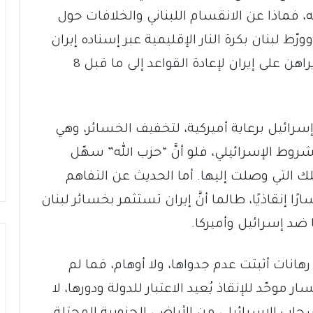
ته، فماذا عن الانقسام اللبناني والخلافات حول
ورّط لبنان بكرة النار الإقليمية عبر إسناده إيران
استباقًا للحرب الإسرائيلية، وها هو اليوم يراهن على إيران لإعادة القواعد إلى ما قبل 8
سرائيل برعاية أميركية، لتخفيف الخسائر، وهي
لشروط الإسرائيلي، فلو أنَّ “حزب الله” سهّل
ك التي وصلت إليها. أما الحديث عن التفاهم
ا إنقاذيًا، طالما أنَّ إيران تستثمر بخسائر لبنان
د إسرائيل وأميركا.
رهانات أثبتت عدم جدواها، ولا أوهام، فما لم
حّد للإنقاذ يُعيد الاعتبار للدولة ودورها، لا