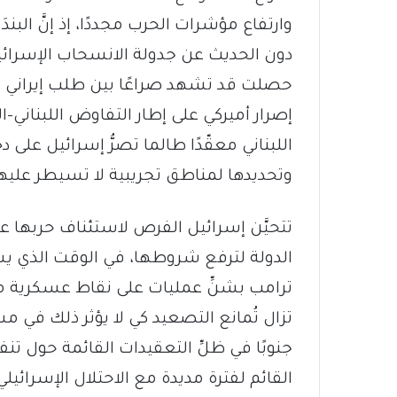
وارتفاع مؤشرات الحرب مجددًا، إذ إنَّ البند
دون الحديث عن جدولة الانسحاب الإسرائيلي
حصلت قد تشهد صراعًا بين طلب إيراني ي
إصرار أميركي على إطار التفاوض اللبناني-
اللبناني معقّدًا طالما تصرُّ إسرائيل على
وتحديدها لمناطق تجريبية لا تسيطر عليها ك
تتحيَّن إسرائيل الفرص لاستئناف حربها ع
الدولة لترفع شروطها، في الوقت الذي يسعى
ترامب بشنِّ عمليات على نقاط عسكرية م
تزال تُمانع التصعيد كي لا يؤثر ذلك في مس
جنوبًا في ظلِّ التعقيدات القائمة حول تنف
القائم لفترة مديدة مع الاحتلال الإسرائيل