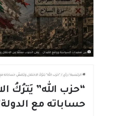
بين تعقيدات السياسة وواقع الميدان... يبقى الجنوب معلّقًا بين الاحتلال و
الرئيسية
/
رأي
/
“حزب الله” يَترُكُ الاحتلال ويُصَفّي حساباته مع
“حزب الله” يَترُكُ ال
حساباته مع الدولة؟