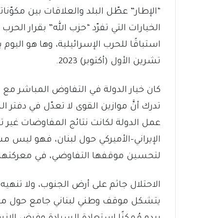
“الإطار” عطّل البلد والعلاقات بين مكوّنا
الخيارات التي تفرّد “حزب الله” بقرار الحرب و
تشرين الأول (أكتوبر) 2023.
كان خيار الدولة في التفاوض المباشر مع إ
تدرك أنَّ موازين القوى لا تعدّل في دفتر ا
عمل الدولة لكانت نتائج المفاوضات غير تل
الإيراني-الأميركي حول لبنان، فهو ليس مسارً
لتحسين موقفها التفاوضي، في معركتها ض
الاحتلال جاثم على أرض الجنوب، ولا تنهيه 
يتشكل موقف وطني لبناني جامع حول مسار مو