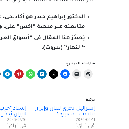
يبدو مُمكنًا استعادة السيادة وفرض الانس
الدكتور إبراهيم حيدر هو أكاديمي
متابعته عبر منصة “إكس” على:
dar62
يَصدُرُ هذا المقال في “أسواق الع
“النهار” (بيروت).
شارك هذا الموضوع:
مرتبط
إسرائيل تحرق لبنان وإيران
إسنادُ “حزب 
تتلاعب بمصيره؟
لإيران يُدمِّرُ
2026/07/16
2026/06/11
في "رأي"
في "رأي"