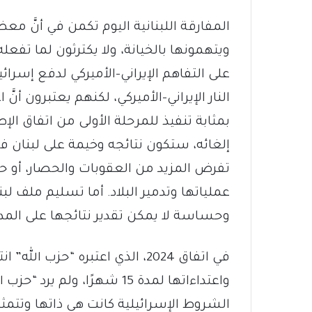
المفارقة اللبنانية اليوم تكمن في أنَّ 
ويتهمونها بالخيانة، ولا يكترثون لما تفع
على التفاهم الإيراني-الأميركي لدفع إسرائي
النار الإيراني-الأميركي، لكنهم يعتبرون أنّ
بمثابة تنفيذ للمرحلة الأولى من اتفاق الإ
إلغائه، ستكون نتائجه وخيمة على لبنان ف
تفرض المزيد من العقوبات والحصار، أو ح
عملياتها وتدمير البلاد. أما تسليم ملف لبن
وحساسة لا يمكن تقدير نتائجها على المد
في اتفاق 2024، الذي اعتبره “حزب 
واعتداءاتها لمدة 15 شهرًا، ول
الشروط الإسرائيلية كانت هي ذاتها وتتمثل ب