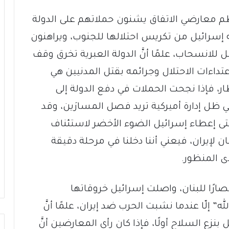
معظم معارضي الاتفاق يشنون حملاتهم على الدولة
له إسرائيل من تكريس احتلالها للجنوب، ويراهنون
ل للانسحاب، علمًا أنَّ الدولة العبرية تخرق وقف
َ اعتداءات الاحتلال وجرائمه بقتل المدنيين هي
طار، فإذا نجحت الحملات في دفع الدولة إلى
ي ظل إدارة أميركية تريد فصل المسارَين، وقد
تى إعطاء إسرائيل الضوء الأخضر لاستئناف
ان لإيران، فيعني أننا دخلنا في مرحلة دقيقة
ى المنظور.
الله” انتصارًا للبنان، واصلت إسرائيل خروقاتها
م يرد “حزب الله” إلّا عندما نشبت الحرب ضد إيران، علمًا أنَّ
نزع السلاح أولًا، فإذا كان رأي المعارضين أنَّ