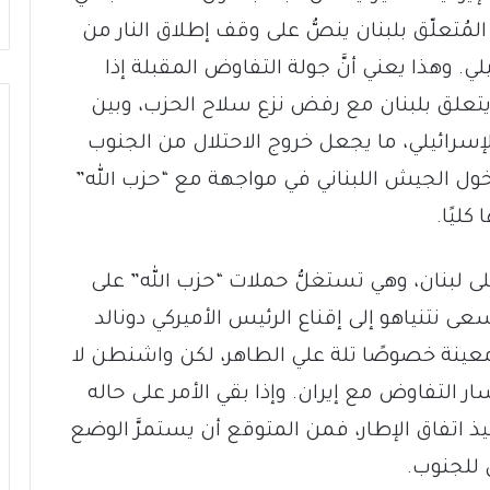
َ المُتعلّق بلبنان ينصُّ على وقف إطلاق النار من
. وهذا يعني أنَّ جولة التفاوض المقبلة إذا
تعلق بلبنان مع رفض نزع سلاح الحزب، وبين
الإسرائيلي، ما يجعل خروج الاحتلال من الجنوب
 دخول الجيش اللبناني في مواجهة مع “حزب الله”
ليًا.
لى لبنان، وهي تستغلُّ حملات “حزب الله” على
 نتنياهو إلى إقناع الرئيس الأميركي دونالد
عينة خصوصًا تلة علي الطاهر، لكن واشنطن لا
ار التفاوض مع إيران. وإذا بقي الأمر على حاله
يذ اتفاق الإطار، فمن المتوقع أن يستمرَّ الوضع
ي للجنوب.