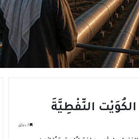
لكُوَيْت النِّفْطِيَّةَ
7 دقائق