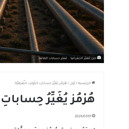
حين تتغيّر الجغرافيا... تتغيّر حسابات الطاقة.
الرئيسية
/
أول
/
هُرْمُز يُغَيِّرُ حِساباتِ الكُوَيْت النِّفْطِيَّةَ
هُرْمُز يُغَيِّرُ حِساباتِ ا
2026/07/01