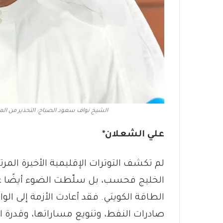
الشيخ نواف سعود الصباح: التحذير من المبا
علي الشعلان*
لم تكشف التوترات الإقليمية الأخيرة الم
الخليج فحسب، بل سلّطت الضوء أيضًا ع
الطاقة الكويتي. فقد أعادت الأزمة إلى ا
صادرات النفط، وتنويع مساراتها، وقدرة ا