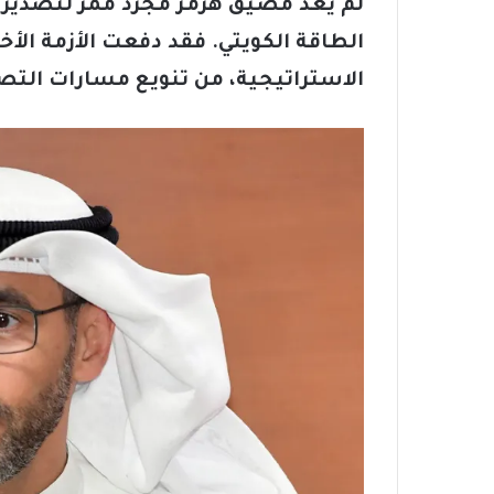
لم يَ
عُ
د مضيق هُرمُز مجرّد ممرٍّ لتصدير 
الطاقة الكويتي. فقد دفعت الأزمة الأخ
الاستراتيجية، من تنويع مسارات التص