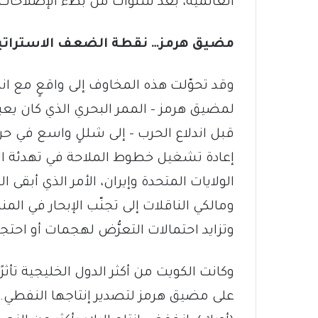
العالمية، بعد سنوات من بطء الإصلاحات و
مضيق هرمز… نقطة الضعف الاستراتي
وقد تحوّلت هذه المخاوف إلى واقعٍ مع اندل
لمضيق هرمز – الممر البحري الذي كان يعبر
قبل اندلاع الحرب – إلى شللٍ واسع في ح
إعادة تشغيل خطوط الملاحة في تهدئة الأس
الولايات المتحدة وإيران، الأمر الذي أبق
ومالكي الناقلات إلى تجنّب الإبحار في الم
وتزايد احتمالات التعرُّض لهجمات أو احتج
وكانت الكويت من أكثر الدول الخليجية تأثر
على مضيق هرمز لتصدير إنتاجها النفطي