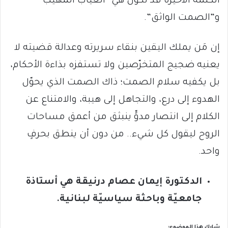
الكلمة الأخيرة قد تكون هي “الغياب المهيب”
و”الصمت الواثق”.
إن مَن يملك اليقين بنقاء سريرته وعدالة قضيته لا
يعنيه ضجيج المتخرّصين ولا تستفزه بذاءة الأحكام،
بل يكفيه سلام الصمت؛ ذاك الصمت الذي يحوّل
الهدوء إلى درع، والتجاهل إلى هيبة، والامتناع عن
الكلام إلى انتصار مدوٍّ ينبثق من أعمق مساحات
الروح ليقول كل شيء.. من دون أن ينطق بحرفٍ
واحد.
الدكتورة إيمان عصام درنيقة هي أستاذة
جامعيّة وباحثة سياسيّة لبنانية.
شارك هذا الموضوع: