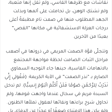
نقاشات مع ظرفها القاسي، ولم تقل إنها متعبة،
ولم تشتكِ الوهن، بل تحاملت على ألمها وبذلت
الجهد المطلوب منها في صمت تام مطبقةً أعلى
درجات العزلة الاستشفائية في مكانها “القصي”
بعيدًا من الآخرين.
وتتجلّى قوّة الصمت المريمي في ذروتها في أصعب
مراحل الثبات الصامت لحظة مواجهة المجتمع
بالاتهامات القاسية، حينها جاء التوجيه السماوي
الصارم بـ “نذر الصمت” في الآية الكريمة: {فَقُولِي إِنِّي
نَذَرْتُ لِلرَّحْمَٰنِ صَوْمًا فَلَنْ أُكَلِّمَ الْيَوْمَ إِنسِيًّا}. لم تدخل
السيدة مريم في سجال عندما واجهت قومها، ولم
تحاول شرح براءتها ونقائها لعقول تملأها الظنون.
ولم يكن هذا الامتناع ضعفًا أو عجزًا عن الدفاع، بل