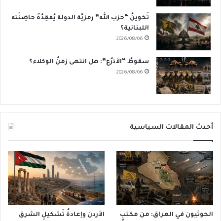
تَخوينُ “حزب الله” رمزيَّة الدولة يُفقِدُهُ حاضِنَته
اللبنانية؟
2026/08/06
سقوطُ “الأذرُع”: هل انتهى زمنُ الوكلاء؟
2026/08/06
أحدث المقالات السياسية
الحوثيون في العراق: من مكتبٍ
الأردن وإعادةُ تَشكيلِ الشرق