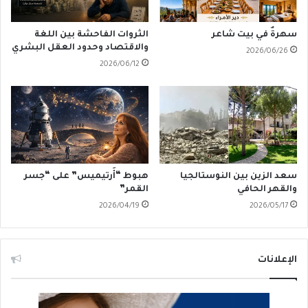
سهرةٌ في بيت شاعر
الثروات الفاحشة بين اللغة
والاقتصاد وحدود العقل البشري
2026/06/26
2026/06/12
سعد الزين بين النوستالجيا
هبوط “أَرتيميس” على “جسر
والقهر الحافي
القمر”
2026/04/19
2026/05/17
الإعلانات