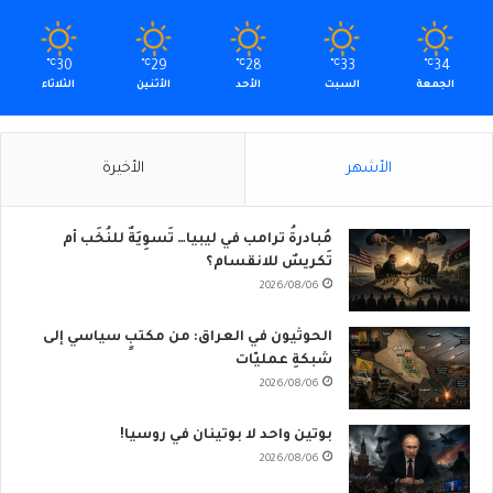
℃
30
℃
29
℃
28
℃
33
℃
34
الجمعة
السبت
الأحد
الأثنين
الثلاثاء
الأشهر
الأخيرة
مُبادرةُ ترامب في ليبيا… تَسوِيَةٌ للنُخَب أم
تَكريسٌ للانقسام؟
2026/08/06
الحوثيون في العراق: من مكتبٍ سياسي إلى
شبكةِ عمليّات
2026/08/06
بوتين واحد لا بوتينان في روسيا!
2026/08/06