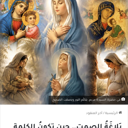
في حضرة السيدة مريم، يتكلّم النور ويصمت الضجيج.
الرئيسية
/
آخر العنقود
بَلاغَةُ الصمت… حين تكونُ الكلمة