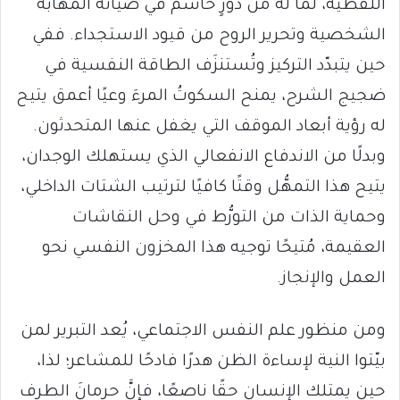
اللفظية، لما له من دورٍ حاسم في صيانة المهابة
الشخصية وتحرير الروح من قيود الاستجداء. ففي
حين يتبدّد التركيز وتُستنزَف الطاقة النفسية في
ضجيج الشرح، يمنح السكوتُ المرءَ وعيًا أعمق يتيح
له رؤية أبعاد الموقف التي يغفل عنها المتحدثون.
وبدلًا من الاندفاع الانفعالي الذي يستهلك الوجدان،
يتيح هذا التمهُّل وقتًا كافيًا لترتيب الشتات الداخلي،
وحماية الذات من التورُّط في وحل النقاشات
العقيمة، مُتيحًا توجيه هذا المخزون النفسي نحو
العمل والإنجاز.
ومن منظور علم النفس الاجتماعي، يُعد التبرير لمن
بيّتوا النية لإساءة الظن هدرًا فادحًا للمشاعر؛ لذا،
حين يمتلك الإنسان حقًا ناصعًا، فإنَّ حرمانَ الطرف