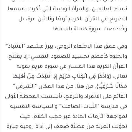
نساء العالمين، والمرأة الوحيدة التي ذُكرت باسمها
الصريح في القرآن الكريم أربعًا وثلاثين مرة، بل
وخُصصت سورة كاملة باسمها.
وفي عمق هذا الاحتفاء الروحي، يبرز مشهد “الانتباذ”
والخلوة كأعظم تجسيد للصمود النفسي؛ إذ يفتتح
القرآن الكريم هذا المسار في سورة مريم بقوله
تعالى: {وَاذْكُرْ فِي الْكِتَابِ مَرْيَمَ إِذِ انْتَبَذَتْ مِنْ أَهْلِهَا
مَكَانًا شَرْقِيًّا}. من هنا، من هذا المكان “الشرقي”
القائم على الانفراد والترفع، تأسست المحطة الأولى
في مدرسة “الثبات الصامت” والسياسة النفسية
لمواجهة الأزمات الحادة عبر حجب الكلام، حيث
تحوّلت العزلة من مظنّة ضعف إلى أداة روحية جبارة