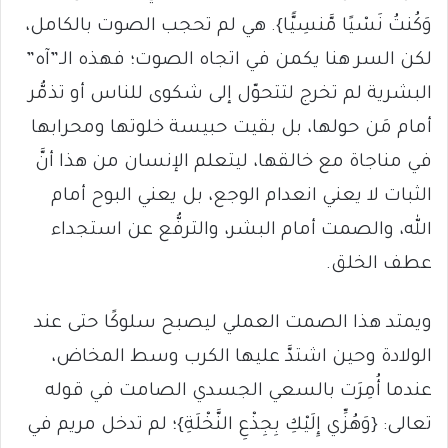
وَكُنتُ نَسْيًا مَّنسِيًّا}. هي لم تحجب الصوت بالكامل،
لكن السر هنا يكمن في اتجاه الصوت؛ فهذه الـ”آه”
البشرية لم تخرج لتتحوّل إلى شكوى للناس أو تذمُّر
أمام مَن حولها، بل بقيت حبيسة خلوتها ومحرابها
في مناجاة مع خالقها، ليتعلم الإنسان من هذا أنَّ
الثبات لا يعني انعدام الوجع، بل يعني البوح أمام
الله، والصمت أمام البشر، والترفُّع عن استجداء
عطف الخلق.
ويمتد هذا الصمت العملي ليصبح سلوكًا حتى عند
الولادة وحين اشتدَّ عليها الكرب وسط المخاض،
عندما أُمِرَت بالسعي الجسدي الصامت في قوله
تعالى: {وَهُزِّي إِلَيْكِ بِجِذْعِ النَّخْلَةِ}؛ لم تدخل مريم في