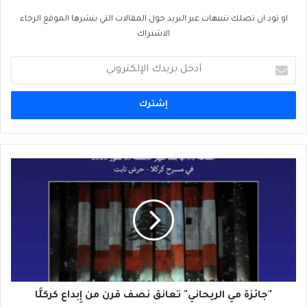
او تود ان تصلك تنبيهات عبر البريد حول المقالات التي ينشرها الموقع الرجاء
الاشتراك
أدخل
بريدك
الإلكتروني
"جائزة
مي
الريحاني"
تعانق
نصف
قرن
من
إِبداع
كركلَّا
"جائزة مي الريحاني" تعانق نصف قرن من إِبداع كركلَّا