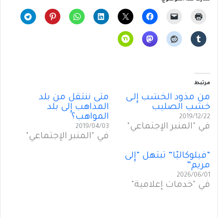
مرتبط
من مذود الخشب إِلـى
متى ننتقل من بلد
خشب الصليب
المذاهب إِلى بلد
المواهب؟
2019/12/22
في "المنبر الإجتماعي"
2019/04/03
في "المنبر الإجتماعي"
“فيلوكاليَّا” تبتهل “إِلى
مريم”
2026/06/01
في "خدمات إعلامية"