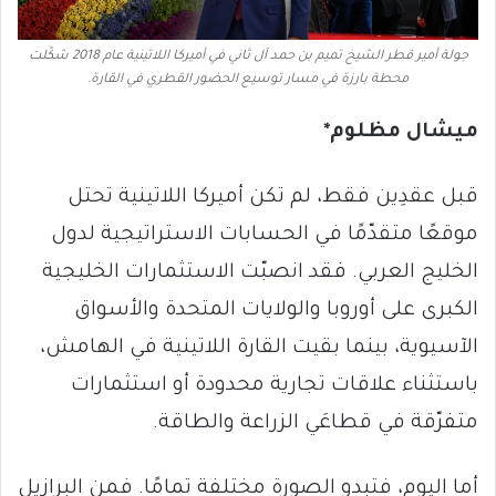
جولة أمير قطر الشيخ تميم بن حمد آل ثاني في أميركا اللاتينية عام 2018 شكّلت
محطة بارزة في مسار توسيع الحضور القطري في القارة.
ميشال مظلوم*
قبل عقدِين فقط، لم تكن أميركا اللاتينية تحتل
موقعًا متقدّمًا في الحسابات الاستراتيجية لدول
الخليج العربي. فقد انصبّت الاستثمارات الخليجية
الكبرى على أوروبا والولايات المتحدة والأسواق
الآسيوية، بينما بقيت القارة اللاتينية في الهامش،
باستثناء علاقات تجارية محدودة أو استثمارات
متفرّقة في قطاعَي الزراعة والطاقة.
أما اليوم، فتبدو الصورة مختلفة تمامًا. فمن البرازيل