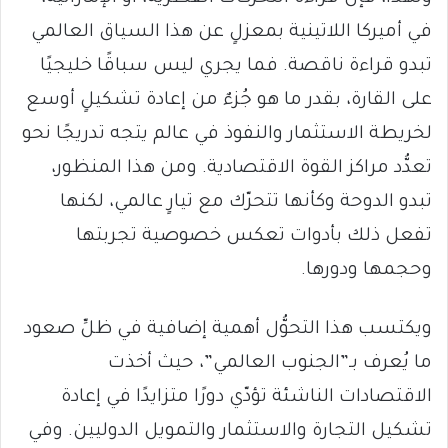
في أميركا اللاتينية بمعزلٍ عن هذا السياق العالمي
تبدو قراءة ناقصة. فما يجري ليس سباقًا خليجيًا
على القارة، بقدر ما هو جُزءٌ من إعادة تشكيلٍ أوسع
لخريطة الاستثمار والنفوذ في عالم يتجه تدريجًا نحو
تعدُّد مراكز القوة الاقتصادية. ومن هذا المنظور،
تبدو الدوحة وكأنها تتحرّك مع تيارٍ عالمي، لكنها
تفعل ذلك بأدوات تعكس خصوصية تجربتها
وحجمها ودورها.
ويكتسب هذا التحوُّل أهمية إضافية في ظلِّ صعود
ما يُعرف بـ”الجنوب العالمي”، حيث أخذت
الاقتصادات الناشئة تؤدّي دورًا متزايدًا في إعادة
تشكيل التجارة والاستثمار والتمويل الدوليين. وفي