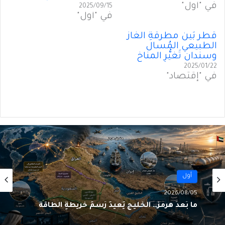
في "أول"
2025/09/15
في "أول"
قطر بَينَ مطرقةِ الغاز
الطبيعي المُسال
وسندان تَغيُّرِ المناخ
2025/01/22
في "إقتصاد"
أول
2026/08/05
ما بَعدَ هرمز… الخليج يُعيدُ رَسمَ خريطةِ الطاقة