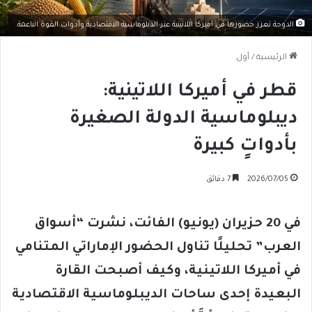
الدوحة تعزز حضورها في أميركا اللاتينية عبر الدبلوماسية الاقتصادية وأدوات القوة الناعمة.
الرئيسية
/
أول
قطر في أميركا اللاتينية:
ديبلوماسية الدولة الصغيرة
بأدواتٍ كبيرة
2026/07/05
7 دقائق
في 20 حزيران (يونيو) الفائت، نشرت
“
أسواق
العرب
”
تحليلًا تناول الحضور الإماراتي المتنامي
في أميركا اللاتينية، وكيف أصبحت القارة
البعيدة إحدى ساحات الديبلوماسية الاقتصادية