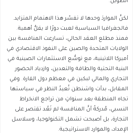
الطويل.
لكنَّ المواردَ وحدها لا تفسّر هذا الاهتمام المتزايد.
فالجغرافيا السياسية لعبت دورًا لا يقلُّ أهمية.
فمنذ مطلع العقد الحالي، تسارعت المنافسة بين
الولايات المتحدة والصين على النفوذ الاقتصادي في
أميركا اللاتينية، مع توسُّع الاستثمارات الصينية في
البنية التحتية والطاقة والتعدين، وازدياد الحضور
التجاري والمالي لبكين في معظم دول القارة. وفي
المقابل، بدأت واشنطن تُعيدُ النظر في سياستها
تجاه المنطقة بعد سنواتٍ من تراجع الانخراط
النسبي، مُدركةً أنَّ المنافسة لم تَعُد تقتصر على
التجارة، بل أصبحت تشمل التكنولوجيا، وسلاسل
الإمداد، والموارد الاستراتيجية.