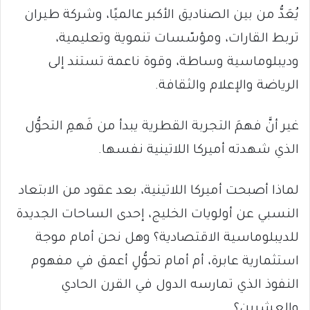
يُعَدُّ من بين الصناديق الأكبر عالميًا، وشركة طيران
تربط القارات، ومؤسّسات تنموية وتعليمية،
وديبلوماسية وساطة، وقوة ناعمة تستند إلى
الرياضة والإعلام والثقافة.
غير أنَّ فهمَ التجربة القطرية يبدأ من فَهمِ التحوُّل
الذي شهدته أميركا اللاتينية نفسها.
لماذا أصبحت أميركا اللاتينية، بعد عقود من الابتعاد
النسبي عن أولويات الخليج، إحدى الساحات الجديدة
للديبلوماسية الاقتصادية؟ وهل نحن أمام موجة
استثمارية عابرة، أم أمام تحوُّلٍ أعمق في مفهوم
النفوذ الذي تمارسه الدول في القرن الحادي
والعشرين؟