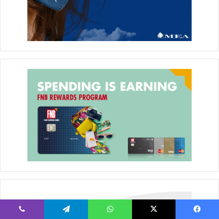
يسبوك
‫X
واتساب
تيلقرام
ڤايبر