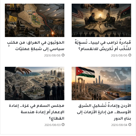
مُبادرةُ ترامب في ليبيا… تَسوِيَةٌ
الحوثيون في العراق: من مكتبٍ
للنُخَب أم تَكريسٌ للانقسام؟
سياسي إلى شبكةِ عمليّات
2026/08/06
2026/08/06
الأردن وإعادةُ تَشكيلِ الشرق
مجلس السلام في غزة… إعادة
الأوسط… من إدارةِ الأزمات إلى
الإعمار أم إعادة هندسة
بناءِ الدور
القطاع؟
2026/08/03
2026/08/04