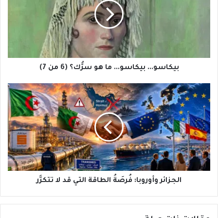
هو
سرُّك؟
(6
من
7)
بيكاسو... بيكاسو... ما هو سرُّك؟ (6 من 7)
الجزائر
وأوروبا:
فُرصَةُ
الطاقة
التي
قد
لا
تتكرَّر
الجزائر وأوروبا: فُرصَةُ الطاقة التي قد لا تتكرَّر