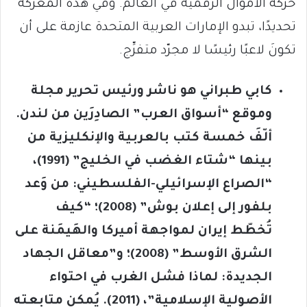
حركة الأموال الرقمية في العالم. وفي هذه المعركة
تحديدًا، تبدو الإمارات العربية المتحدة عازمة على أن
تكونَ لاعبًا رئيسًا لا مجرّد متفرِّج.
كابي طبراني هو ناشر ورئيس تحرير مجلة
وموقع “أسواق العرب” الصادِرَين من لندن.
ألّفَ خمسة كتب بالعربية والإنكليزية من
بينها “شتاء الغضب في الخليج” (1991)،
“الصراع الإسرائيلي-الفلسطيني: من وَعد
بلفور إلى إعلان بوش” (2008)؛ “كيف
تُخطّط إيران لمواجهة أميركا والهَيمَنة على
الشرق الأوسط” (2008)؛ و”معاقل الجهاد
الجديدة: لماذا فشل الغرب في احتواء
الأصولية الإسلامية”، (2011). يُمكن متابعته