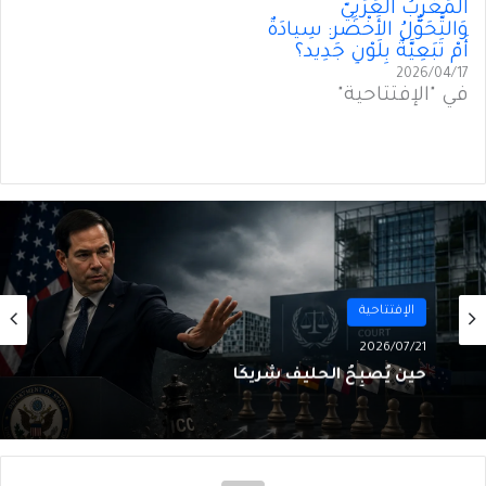
المَغْرِبُ العَرَبِيّ
وَالتَّحَوُّلُ الأَخْضَر: سِيادَةٌ
أَمْ تَبَعِيَّةٌ بِلَوْنٍ جَدِيد؟
2026/04/17
في "الإفتتاحية"
الإفتتاحية
2026/07/21
حين يُصبِحُ الحليفُ شريكًا