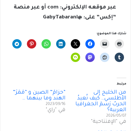
عبر موقعه الإلكتروني:
com
أو عبر منصة
“إكس” على: @
GabyTabarani
شارك هذا الموضوع:
مرتبط
من الخليج إلى
“حزامُ” الصين و “مَمَرُّ”
الأطلسي… كيف تُعيدُ
الهند وما بينهما …
الحربُ رَسمَ الجغرافيا
2023/09/16
العربية؟
في "رأي"
2026/05/07
في "الإفتتاحية"