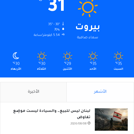
31
℃
35º - 30º
بيروت
70%
5.54 كيلومتر/ساعة
سماء صافية
℃
30
℃
30
℃
29
℃
35
℃
35
السبت
الأحد
الأثنين
الثلاثاء
الأربعاء
الأشهر
الأخيرة
لبنان ليس للبيع… والسيادة ليست موضِع
تفاوض
2026/08/08