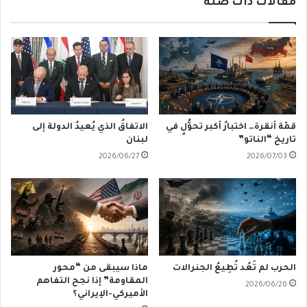
مقالات ذات صلة
قمّة أنقرة… اختبارُ أكبر تحوُّلٍ في
الاتفاقُ الذي يُعيدُ الدولة إلى
تاريخ “الناتو”
لبنان
2026/06/27
2026/07/03
الحرب لم تَعُد تُطِيعُ الجنرالات
ماذا سيبقى من “محور
المقاومة” إذا نجح التفاهم
2026/06/26
الأميركي-الإيراني؟