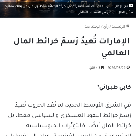
من الإمارات إلى العالم… لم تعد المعركة على حركة البضائع فقط، بل على من يملك مفاتيح
تدفّق المال الرقمي في الاقتصاد العالمي الجديد.
الرئيسية
/
رأي
/
الإفتتاحية
الإمارات تُعيدُ رَسمَ خرائط المال
العالمي
2026/05/26
3 دقائق
كابي طبراني*
في الشرق الأوسط الجديد، لم تَعُد الحروب تُعيدُ
رَسمَ خرائط النفوذ العسكري والسياسي فقط، بل
خرائط المال أيضًا. فالتوتّرات الجيوسياسية