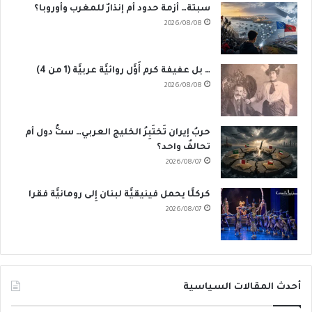
سبتة… أزمة حدود أم إنذارٌ للمغرب وأوروبا؟
2026/08/08
… بل عفيفة كرم أَوَّل روائيَّة عربيَّة (1 من 4)
2026/08/08
حربُ إيران تَختَبِرُ الخليج العربي… ستُّ دول أم
تحالفٌ واحد؟
2026/08/07
كركلَّا يحمل فينيقيَّة لبنان إِلى رومانيَّة فقرا
2026/08/07
أحدث المقالات السياسية