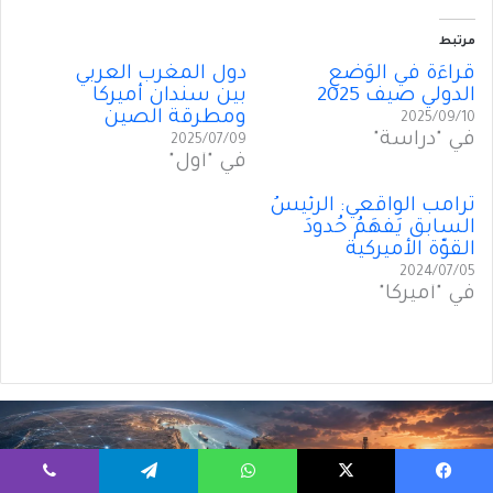
مرتبط
قراءَةٌ في الوَضعِ
دول المغرب العربي
الدولي صيف 2025
بين سندان أميركا
ومطرقة الصين
2025/09/10
في "دراسة"
2025/07/09
في "أول"
ترامب الواقعي: الرئيسُ
السابق يَفهَمُ حُدودَ
القوّة الأميركية
2024/07/05
في "أميركا"
يسبوك
‫X
واتساب
تيلقرام
ڤايبر