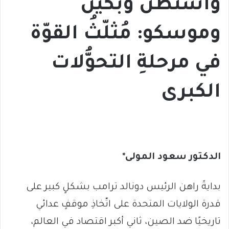
واشنطن وبكين
وموسكو: مُثلّثُ القوّة
في مرحلةِ التحوُّلات
الكبرى
الدكتور سعود المولى*
بدايةً راهن الرئيس دونالد ترامب بشكلٍ كبير على
قدرة الولايات المتحدة على اتّخاذِ موقفٍ عدائي
تاريخيًا ضد الصين، ثاني أكبر اقتصاد في العالم،