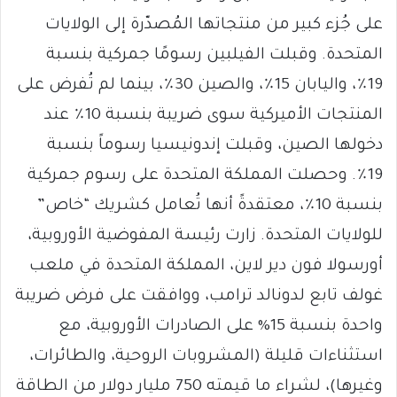
على جُزء كبير من منتجاتها المُصدّرة إلى الولايات
المتحدة. وقبلت الفيلبين رسومًا جمركية بنسبة
19٪، واليابان 15٪، والصين 30٪، بينما لم تُفرض على
المنتجات الأميركية سوى ضريبة بنسبة 10٪ عند
دخولها الصين، وقبلت إندونيسيا رسوماً بنسبة
19٪. وحصلت المملكة المتحدة على رسوم جمركية
بنسبة 10٪، معتقدةً أنها تُعامل كشريك “خاص”
للولايات المتحدة. زارت رئيسة المفوضية الأوروبية،
أورسولا فون دير لاين، المملكة المتحدة في ملعب
غولف تابع لدونالد ترامب، ووافقت على فرض ضريبة
واحدة بنسبة 15% على الصادرات الأوروبية، مع
استثناءات قليلة (المشروبات الروحية، والطائرات،
وغيرها)، لشراء ما قيمته 750 مليار دولار من الطاقة