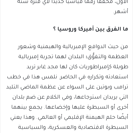
الأول، محققًا رقمًا قياسيًا جديدًا لأيِّ فترة ستة
أشهر.
ما الفرق بين أميركا وروسيا ؟
من حيث الدوافع الإمبريالية والهيمنية وشعور
العظمة والتفوُّق
:
البلدان لهما تجربة إمبريالية
طويلة كإمبراطوريات كان لها مجد غابر تريد
استعادته وتكراره في الحاضر. نلمس هذا في خطب
ترامب وبوتين على السواء عن عظمة الماضي التليد
التي يريدان استرجاعها، وفي الكلام عن ضم بلدان
أخرى أو السيطرة عليها وإخضاعها. يجمع بينهما
أيضًا حلم الهيمنة الإقليمي أو العالمي. وهذا يعني
السيطرة الاقتصادية والعسكرية، والسياسية