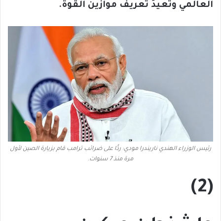
العالمي وتُعيدُ تعريفَ موازين القوة.
رئيس الوزراء الهندي ناريندرا مودي: ردًّا على ضرائب ترامب قام بزيارة الصين لأول
مرة منذ 7 سنوات.
(2)