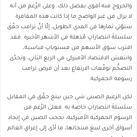
والخروج منه أقوى بفضل ذلك. وعلى الرُغم من أنه
لا يزال من غير الواضح ما إذا كانت هذه المقامرة
ستؤتي ثمارها في المدى الطويل، إلّا أنَّ ترامب حقّقَ
سلسلةَ انتصاراتٍ مُذهلة في الأشهر الأخيرة. فقد
اقترب سوق الأسهم من مستوياتٍ قياسية،
وانتعش الاقتصاد الأميركي في الربع الثاني، وتحدّى
التضخُّم توقّعات الارتفاع بعد أن فرض ترامب
رسومه الجمركية.
لكن الزعيم الصيني شي جين بينغ حقّق في المقابل
سلسلةَ انتصاراتٍ خاصة به. فعلى الرُغم من
الرسوم الجمركية الأميركية، نجحت الصين في إيجاد
أسواق أخرى لبيع منتجاتها، ما أدّى إلى إغراقِ العالم