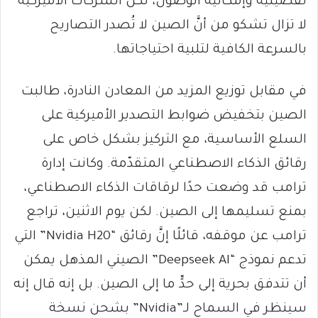
تفضيلية وإمكانية الوصول، لكن الشركات الأميركية
لا تزال تشكو من أنَّ الصين لا تُصدر التصاريح
بالسرعة الكافية لتلبية احتياجاتها.
في مقابل توزيع المزيد من المعادن النادرة، طالبت
الصين بتخفيض ضوابط التصدير الأميركية على
السلع الأساسية، مع التركيز بشكل خاص على
رقائق الذكاء الاصطناعي المتقدّمة. وكانت إدارة
ترامب قد وضعت حدًا لرقاقات الذكاء الاصطناعي،
بمنع تسليمها إلى الصين. لكن يوم الاثنين، تراجع
ترامب عن موقفه، قائلًا إنَّ رقائق “Nvidia H20” التي
تدعم نموذج “Deepseek AI” الصيني المذهل يمكن
أن تتدفق بحرية إلى حدٍّ ما إلى الصين. بل إنه قال إنه
سينظر في السماح لـ”Nvidia” بشحن نسخة