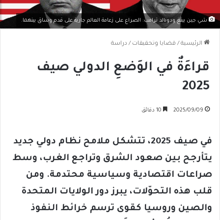
شي جين بينغ ودونالد ترامب: الصراع على زعامة العالم جارية على قدم وساق بينهما.
الرئيسية
/
قضايا وتحقيقات
/
دراسة
قراءَةٌ في الوَضعِ الدولي صيف
2025
2025/09/09
10 دقائق
في صيف 2025، تتشكل ملامح نظام دولي جديد
يتأرجح بين صعود الشرق وتراجع الغرب، وسط
صراعات اقتصادية وسياسية محتدمة
.
ومن
قلب هذه التحوّلات، يبرز دور الولايات المتحدة
والصين وروسيا كقوى ترسم خرائط النفوذ