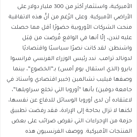
الأميركية، واستثمار أكثر من 300 مليار دولار على
الأراضي الأميركية. وعلى الرُغم من أنَّ هذه الاتفاقية
منحت الشركات الأوروبية حضورًا أقل مما حصلت
عليه لندن، إلّا أنها في الواقع فُرضت من قِبَل
واشنطن: لقد كانت نصرًا سياسيًا واقتصاديًا
لدونالد ترامب. ندد رئيس الوزراء الفرنسي فرانسوا
بايرو (الذي استقال يوم أمس) بـ”الخضوع”، بينما
وصفها فيليب تشالمين (خبير اقتصادي وأستاذ في
جامعة دوفين) بأنها “أوروبا التي تخلع سراويلها”،
لاعتقاده أن لدى أوروبا الوسائل للدفاع عن نفسها،
لكنها لا تزال بحاجة إلى الإرادة، فقد رفضت تطبيق
حزمة من الإجراءات التي تفرض ضرائب على بعض
المنتجات الأميركية. ووصف الفرنسيون هذه