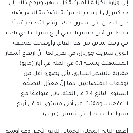
إلى وزارة الخزانة الأميركية كل شهر، ويرجع ذلك إلى
حد كبير إلى الرسوم الجمركية الضخمة المفروضة
على الصين. في غضون ذلك، ارتفع التضخم قليلًا
فقط من أدنى مستوياته في أربع سنوات الذي بلغه
في وقت سابق من هذا العام. وأوضحت صحيفة
الوول ستريت جورنال، في تقرير لها، أنَّ ارتفاع أسعار
المستهلك بنسبة 0.1 في المئة في أيار (مايو)
مقارنة بالشهر السابق، يأتي بصورة أقل من
توقعات الاقتصاديين. كما إنَّ معدّل التضخُّم
السنوي البالغ 2.4 في المئة، يأتي متوافقًا مع
التوقعات، ومقتربًا من أدنى مستوى له في أربع
سنوات المسجل في نيسان (أبريل).
أظهر الناتج المحلي الإجمالي للربع الأخير، وهو أوسع