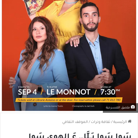
ملصق المسرحية
الرئيسية
/
ثقافة وتراث
/
الموقف الثقافي
سَوا سَوا يَــلَّا… عَ الهوى سَوا