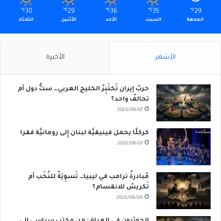
℃
30
℃
29
℃
36
℃
35
℃
29
الجمعة
السبت
الأحد
الأثنين
الثلاثاء
الأشهر
الأخيرة
حربُ إيران تَختَبِرُ الخليج العربي… ستُّ دول أم
تحالفٌ واحد؟
2026/08/07
كركلَّا يحمل فينيقيَّة لبنان إِلى رومانيَّة فقرا
2026/08/07
مُبادرةُ ترامب في ليبيا… تَسوِيَةٌ للنُخَب أم
تَكريسٌ للانقسام؟
2026/08/06
الحوثيون في العراق: من مكتبٍ سياسي إلى