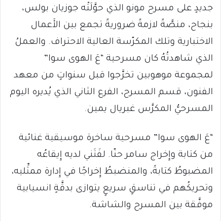
جديدٍ على مسرح مونو الذي حوَّلَتْه جوزيان بولس،
بنجاح، منصَّةً لازمةً ضروريةً تجمع بين الأَعمال
الاختبارية وتلك المكرّسة العالية الاحتراف. والعملُ
الذي شاهدتُهُ كان مسرحية “عَ الهوى سوا”
لمجموعة موهوبين تخرَّجوا قبل سنواتٍ من معهد
الفنون، قسم المسرح، الفرع الثاني الذي يُديره اليوم
المسرحيُّ المكرَّس غبريال يمين.
“عَ الهوى سوا” مسرحية ساخرة موسيقية غنائية
من كتابة وإِخراج سامر حنّا. لفَتَني لديه إِيقاعُه
المضبوطُ كتابةً، والمنضبطُ إِخراجًا في إِدارة ممثِّليه،
وتحريكُهم في تناسقٍ سريعٍ يتوازى بدقَّةٍ انسيابية
موفَّقة بين المسرح والشاشة.