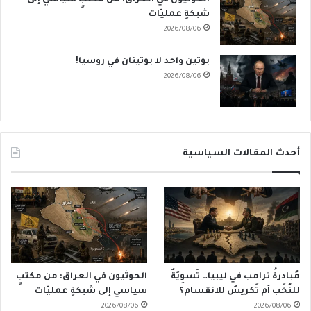
شبكةِ عمليّات
2026/08/06
بوتين واحد لا بوتينان في روسيا!
2026/08/06
أحدث المقالات السياسية
مُبادرةُ ترامب في ليبيا… تَسوِيَةٌ
الحوثيون في العراق: من مكتبٍ
للنُخَب أم تَكريسٌ للانقسام؟
سياسي إلى شبكةِ عمليّات
2026/08/06
2026/08/06