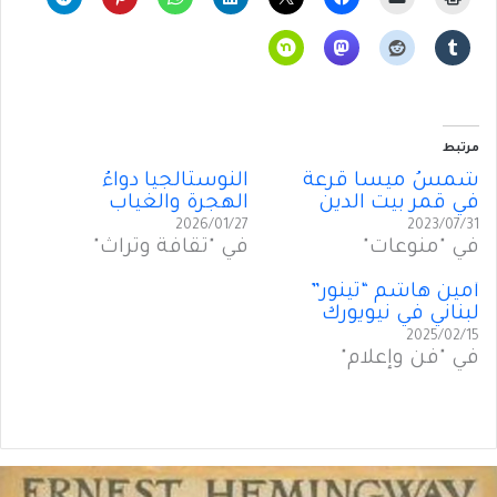
مرتبط
شمسُ ميسا قرعة
النوستالجيا دواءُ
في قمر بيت الدين
الهجرة والغياب
2026/01/27
2023/07/31
في "منوعات"
في "ثقافة وتراث"
أَمين هاشم “تينور”
لبناني في نيويورك
2025/02/15
في "فن وإعلام"