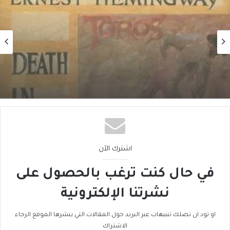
ثقافة
2026/08/01
كيف إِرنست همنغواي غـيَّـرَ الأَدب الأَميركي (2 من
3)
اشترك الآن
في حال كنت ترغب بالحصول على
نشرتنا الإلكترونية
او تود ان تصلك تنبيهات عبر البريد حول المقالات التي ينشرها الموقع الرجاء
الاشتراك