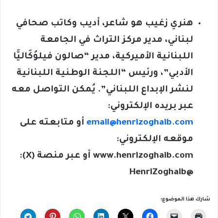
هنري زغيب هو شاعر، أديب وكاتب صحافي
لبناني، مدير مركز التراث في الجامعة
اللبنانية الأميركية، مدير “صالون فيلوُكَاليَّا
الأدبي”، ورئيس “اللجنة الوطنية اللبنانية
لنشر الإبداع اللبناني”. يُمكن التواصل معه
عبر بريده الإلكتروني:
email@henrizoghaib.com
أو متابعته على
موقعه الإلكتروني:
www.henrizoghaib.com
أو عبر منصة (
X
):
@HenriZoghaib
شارك هذا الموضوع: