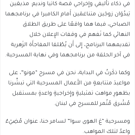
في ذكاء تأْليفي وإِخراجي قصة كاتيا ونديم: مذيعَين
يَبدُوَان زوجَين متناغمَين أَمام الكاميرا في برنامجهما
الصباحي، فيما هما واقعًا على طريق الطلاق
النهائي كما نَفهم في وقفات الإِعلان خلال
تقديمهما البرنامج، إِلى أَن يُطْلقا المفاجأَة الزَهرية
في آخر الحلقة من برنامجهما وفي نهاية المسرحية.
وكما ذكَرتُ في البداية، نحن في مسرح “مونو”، على
مواعيدَ متتابعةٍ من الأَعمال المسرحية التي تبشِّرنا
بظهورِ مواهبَ تمثيليةٍ وإِخراجيةٍ واعدةٍ بمستقبل
مُشْرق مُثْمر للمسرح في لبنان.
ومسرحية “عَ الهوى سوا” لسامر حنا، عنوان مُضِيْءٌ
واعدٌ لتلك المواهب.