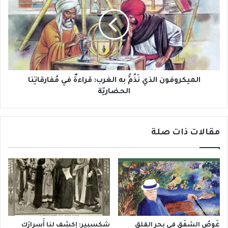
نَذُمُّ
به
الغرب:
قراءةٌ
في
مُفارقاتِنا
الحضاريّة
الميكروفون الذي نَذُمُّ به الغرب: قراءةٌ في مُفارقاتِنا
الحضاريّة
مقالات ذات صلة
غَوصُ الشفَق في بحر القلق
شكسبير: إِكشِف لنا أَسرارَك