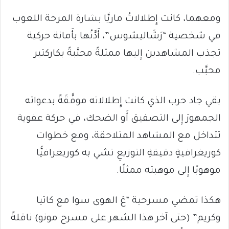
ومعهما، كانت إِطلالاتُ ماريَّا بشارة المرحة اللعوب
في شخصية “رَشَاليشوس”، أَدَّتْها بأَمانة حركية
تجذب المشاهدين إِليها ممثلةً محبَّبةً بكاركتير
محبَّب.
بقي جاد حرب الذي كانت إِطلالاته موفَّقَةً بدعواته
الجمهورَ إِلى التصفيق أَو الضحك، في حركة عفوية
تتداخل مع المشاهد المتلاحقة، ومع خطوات
كوريغرافيةٍ دقيقةِ التوزيعِ تشي به كوريغرافيًّا
موهوبًا إِلى موهبته ممثلًا.
هكذا تمضي مسرحية “عَ الهوى سوا مع كاتيا
وكريم” (حتى آخر هذا الشهر على مسرح مونو) ناقلةً