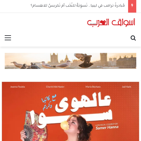
مُبادرةُ ترامب في ليبيا… تَسوِيَةٌ للنُخَب أم تَكريسٌ للانقسام؟
بحث عن
الق