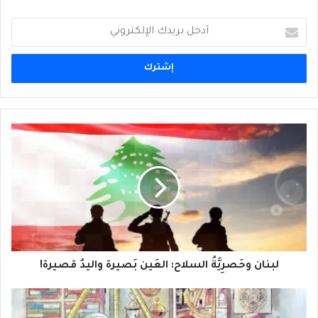
أدخل
بريدك
الإلكتروني
لبنان
وحَصرِيَّةُ
السلاح:
العَين
بَصيرة
واليدُ
قصيرة!
لبنان وحَصرِيَّةُ السلاح: العَين بَصيرة واليدُ قصيرة!
الميكروفون
الذي