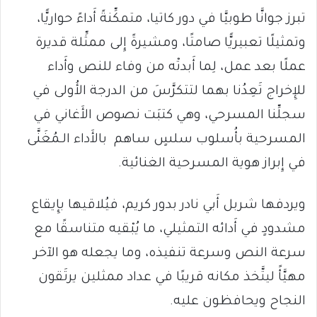
تبرز جوانَّا طوبيَّا في دور كاتيا، متمكِّنةً أَداءً حواريًّا،
وتمثيلًا تعبيريًّا صامتًا، ومشيرةً إِلى ممثِّلة قديرة
عملًا بعد عمل، لِما أَبدتْه من وفاء للنص وأَداء
للإِخراج تَعِدُنا بهما لتتكرَّسَ من الدرجة الأُولى في
سجلِّنا المسرحي، وهي كتبَت نصوص الأَغاني في
المسرحية بأُسلوب سلسٍ ساهم بالأَداء الـمُغَنَّى
في إِبراز هوية المسرحية الغنائية.
ويردفها شربل أَبي نادر بدور كريم، فيُلاقيها بإِيقاع
مشدودٍ في أَدائه التمثيلي، ما يُبْقيه متناسقًا مع
سرعة النص وسرعة تنفيذه، وما يجعله هو الآخر
مهيَّأً ليتَّخذ مكانه قريبًا في عداد ممثلين يرتَقون
النجاح ويحافظون عليه.