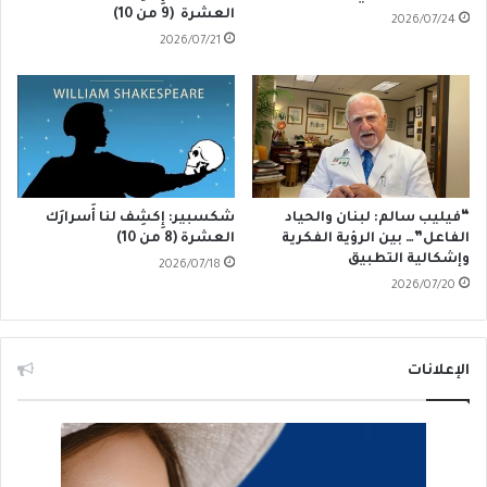
العشرة (9 من 10)
2026/07/24
2026/07/21
“فيليب سالم: لبنان والحياد
شكسبير: إِكشِف لنا أَسرارَك
الفاعل”… بين الرؤية الفكرية
العشرة (8 من 10)
وإشكالية التطبيق
2026/07/18
2026/07/20
الإعلانات