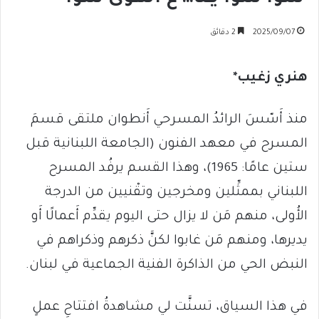
2025/09/07
2 دقائق
هنري زغيب
*
منذ أَسّسَ الرائدُ المسرحي أَنطوان ملتقى قسمَ
المسرح في معهد الفنون (الجامعة اللبنانية قبل
ستين عامًا: 1965)، وهذا القسم يرفُد المسرح
اللبناني بممثِّلين ومخرجين وتقْنيين من الدرجة
الأُولى، منهم مَن لا يزال حتى اليوم يقدِّم أَعمالًا أَو
يديرها، ومنهم مَن غابوا لكنَّ ذكرهم وذكراهم في
النبض الحي من الذاكرة الفنية الجماعية في لبنان.
في هذا السياق، تسنَّت لي مشاهدةُ افتتاحِ عملٍ