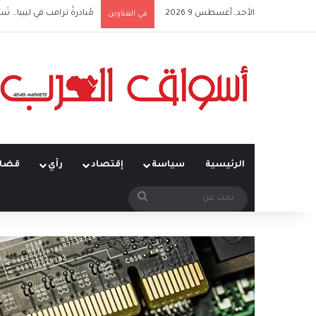
الأحد, أغسطس 9 2026
مُبادرةُ ترامب في ليبيا… تَس
في العناوين
الرئيسية
سياسة
إقتصاد
رأي
قضاي
بحث
عن