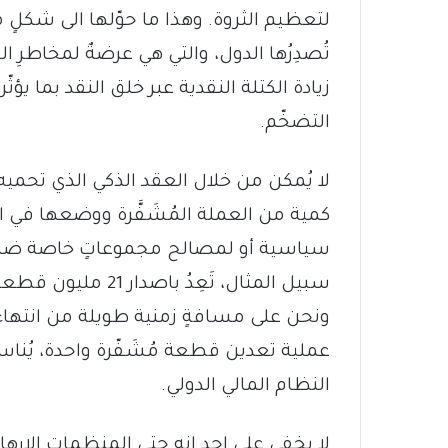
لتعظيم الثروة. وهذا ما حوّلها الى شكلٍ 
تُصدِرُها الدول، والتي هي عرضةٌ لمخاطرِ
زيادة الكتلة النقدية عبر خلق النقد بما يؤ
التضخّم.
لا يُمكن من خلال العقد الذكي الذي تحميه
كمية من العملة المُشَفَّرة ووضعها في ا
سياسية أو لمصالح مجموعاتٍ خاصة ضمن ا
سبيل المثال، تَعِدُ
ونحن على مسافةٍ زمنية طويلة من انتهاء ه
عملية تعدين قطعة مُشَفّرة واحدة، يُن
النظام المالي الدولي.
لا يخفى على احد انه حتى المنظمات الارها