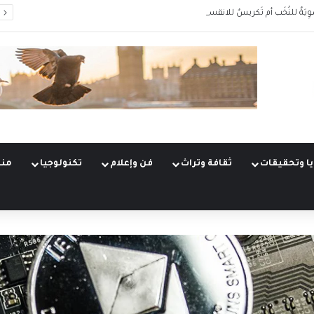
وِيَةٌ للنُخَب أم تَكريسٌ للانقسام؟
ا وتحقيقات
ثقافة وتراث
فن وإعلام
تكنولوجيا
منو