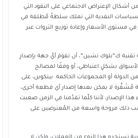
من أشكال الإعتراض الاجتماعي على النقود التي
 السياسات النقدية التي تملك سلطةً مُطلقة في
ثّر في مستوى الأسعار وإعادة توزيع الثروات عبر
 تقنية ك”بلوك تشين”، أن تقومَ أيّ جهة بإصدارِ
لأسواق بشكلٍ اعتباطي، أو وفقًا لمصالح
لدولة أو المجموعات الحاكمة. بيتكوين، على
 باصدار 21 مليون قطعة مُشَفَّرة لا يمكن بعدها إصدار أي قطعة أخرى،
ذا الإصدار، لأننا كلّما تقدّمنا في الزمن صعبت
اسب ذلك مروحة واسعة من المُعترضين على
بية تستخدم هذا النوع من العملات، ولكن لا