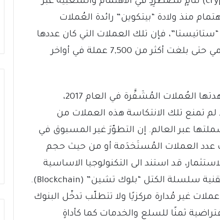
تَكتَسِبُ العُملاتُ المُشَفَّرة (cryptocurrency) تَنامٍ مُضطَرِدٍ في الاهتمام والشعبية عبر
تمام منذ ولادة “بيتكوين” رائدة العُملات
200، إذ وفقًا لموقع “ستاتيستا”، فإن تلك العملات التي كان عددها
66 في العام 2013 قد نمت بشكل لوغاريتمي حتى بلغت أكثر من 7,500 عملة في أواخر
حصل ذلك رُغمَ الانتكاسة الكبيرة التي شهدتها العُملات المُشَفَّرة في العام 2017،
ّبات الحادّة اعتبارًا من العام 2020، إذ لم تمنع تلك الانتكاسة هذه العملات من
لتها عبر العالم. إن التطوّرَ غير المسبوق في
 عدد العملات المُستَخدَمة أو من حيث حجم
استثمار، قد استند الى التكنولوجيا الاساسية
الداعمة للعملات المُشفّرة والمعروفة بتقنية سلسلة الكتل “بلوك تشين” (Blockchain).
ات غير مُدارة مركزيًا ولا تتطلّب تدخّل البنوك
تراضية ثمنًا للسلع والخدمات كما كأداةٍ