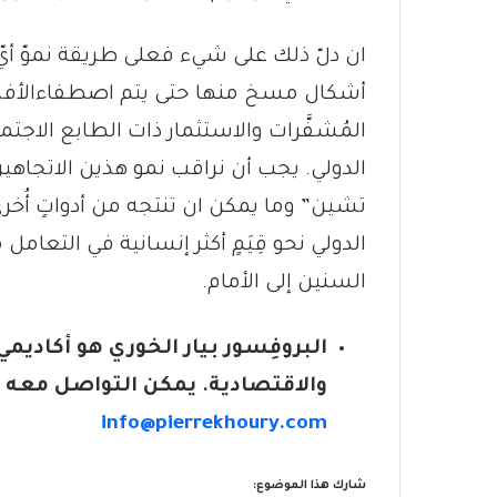
ان دلّ ذلك على شيء فعلى طريقة نموّ أيّ
أشكال مسخ منها حتى يتم اصطفاءالأفضل
المُشفَّرات والاستثمار ذات الطابع الاجت
الدولي. يجب أن نراقب نمو هذين الاتجاهين
تشين” وما يمكن ان تنتجه من أدواتٍ أُخرى
الدولي نحو قِيَمٍ أكثر إنسانية في التعام
السنين إلى الأمام.
البروفِسور بيار الخوري هو أكاديمي
والاقتصادية
. يمكن التواصل معه عبر
info@pierrekhoury.com
شارك هذا الموضوع: