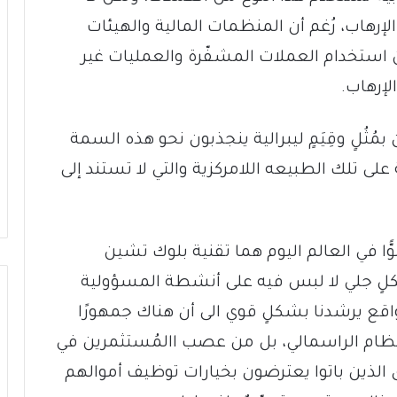
رهاب، رُغم أن المنظمات المالية والهيئات
بين استخدام العملات المشفّرة والعمليات غير
لإرهاب.
ُثُلٍ وقِيَمٍ ليبرالية ينجذبون نحو هذه السمة
 على تلك الطبيعه اللامركزية والتي لا تستند إلى
ًا في العالم اليوم هما تقنية بلوك تشين
كلٍ جلي لا لبس فيه على أنشطة المسؤولية
لواقع يرشدنا بشكلٍ قوي الى أن هناك جمهورًا
النظام الراسمالي، بل من عصب االمُستثمرين في
 الذين باتوا يعترضون بخيارات توظيف أموالهم