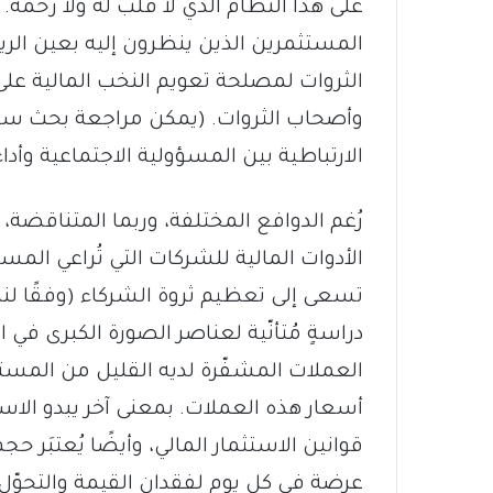
على هذا النظام الذي لا قلب له ولا رحمة
الثروات لمصلحة تعويم النخب المالية 
وأصحاب الثروات. (يمكن مراجعة بحث سي
الارتباطية بين المسؤولية الاجتماعية وأدا
رُغم الدوافع المختلفة، وربما المتناقضة،
الأدوات المالية للشركات التي تُراعي المس
تسعى إلى تعظيم ثروة الشركاء (وفقًا لنظ
دراسةٍ مُتأنّية لعناصر الصورة الكبرى في
العملات المشفّرة لديه القليل من المستن
أسعار هذه العملات. بمعنى آخر يبدو الاس
قوانين الاستثمار المالي، وأيضًا يُعتبَر 
عرضة في كل يوم لفقدان القيمة والتحوّل