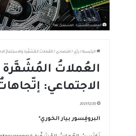
العملات المُشَفّرة: المستقبلُ لها؟
الرئيسية
/
رأي
/
اقتصادي
/
العُملاتُ المُشَفَّرة والاستِثمارُ الا
العُملاتُ المُشَفَّرة 
الاجتماعي: إتّجاهاتٌ 
2021/12/20
البروفِسور بيار الخوري*