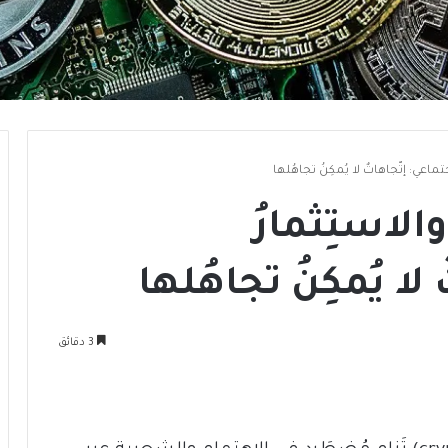
جتماعي: إتّجاهاتٌ لا يُمكِنُ تجاهُلها
والاستِثمارُ
لا يُمكِنُ تجاهُلها
3 دقائق