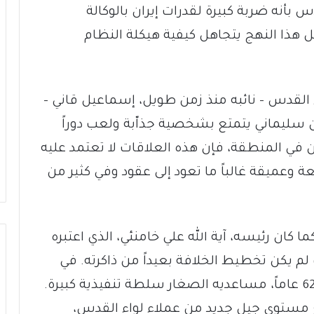
ه ضربة كبيرة لقدرات إيران بالوكالة
هذا النهج يتجاهل كيفية هيكلة النظام
ء القدس – نائبه منذ زمن طويل، إسماعيل قاني –
نما كان سليماني يتمتع بشخصية جذاّبة ولعب دوراً
 في المنطقة، فإن هذه العلاقات لا تعتمد عليه
ة وعميقة غالباً ما تعود إلى عقود وفي كثير من
ا كان رئيسه، آية الله علي خامنئي، الذي اعتبره
لم يكن تخطيط الخلافة بعيداً من ذاكرته. في
الواقع، أعطى سليماني، البالغ من العمر 62 عاماً، مساعديه الصغار سلطة تنفيذية كبيرة.
ع مستوى جيل جديد من عملاء لواء القدس،