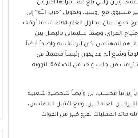
ا إيران والتي بلغ عدد أفرادها أكثر من
نياً غير مسبوق مع روسيا، وتحويل “حزب الله” إلى
قوة قادرة على العمل على نطاق واسع خارج حدود لبنان. بحلول العام 2014، عندما أوقف
جتياح العراق، وُصِفَ سليماني بالبطل بين
ن فيهم المهندس. كان الرد نفسه واضحاً أيضاً
ً وشاع أنه قد يكون رئيساً مُحتمَلاً في
ة ترامب من جانب واحد من الصفقة النووية
كرياً إيرانياً فحسب، بل وأيضاً شخصية شعبية
 الإيرانيين العلمانيين. ومع اغتيال المهندس،
 قائد العمليات لفرع كبير من القوات