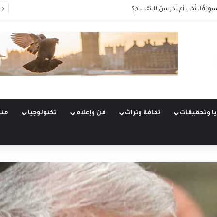
سوِيَةٌ للنُخَب أم تَكريسٌ للانقسام؟
ا وتحقيقات
ثقافة وتراث
فن وإعلام
تكنولوجيا
منو