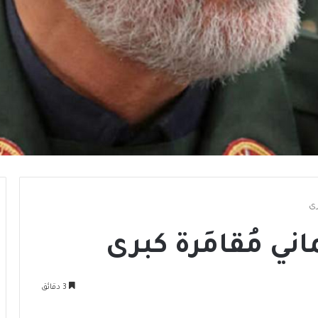
رى
ي مُقامَرة كبرى
3 دقائق