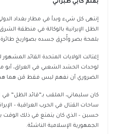
بقلم كابي طبراني
إنتهى كل شيء وبدأ في مطار بغداد الدولي
الظل الإيرانية بالوكالة في منطقة الشرق 
بلمحة بصر وأُحرِق جسده بصواريخ طائرة مُس
إغتالت الولايات المتحدة القائد المشهور لل
لوحدات الحشد الشعبي في العراق، أبو م
الضروري أن نفهم ليس فقط مَن هما هذان 
كان سليماني، الملقب بـ”قائد الظل” في 
ساحات القتال في الحرب العراقية – الإيران
حسين – الذي كان يتمتع في ذلك الوقت بدع
الجمهورية الإسلامية الناشئة.