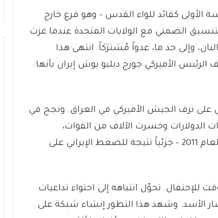
ة الأولى كقائد للواء القدس – وهو فرع خارج
التنسيق الضمني مع الولايات المتحدة عندما غزت
2. كانت حركة طالبان، وإلى حد ما، عدواً مُشترَكاً. انتهى هذا
ي العام 2002 عندما وصف الرئيس الأميركي جورج دبليو بوش إيران بأنها
 على نزف الجيش الأميركي في العراق. ونجح في
ت الدولارات وخسرت الآلاف من القوات،
إنسحبت واشنطن من بلاد الرافدين في العام 2011 – جزئياً نتيجة للضغط الإيراني على
للإحتفال. تحوّل انتباهه إلى احتواء تداعيات
شار الأسد. وشهد هذا التطور إنشاء شبكة على