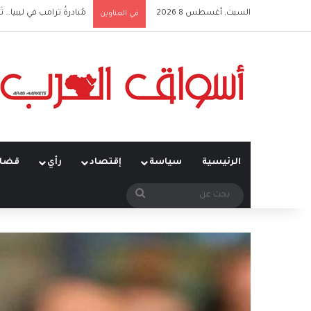
السبت, أغسطس 8 2026
مُبادرةُ ترامب في ليبيا… تَ
في العناوين
الرئيسية
سياسة
إقتصاد
رأي
قضاي
بحث
عن