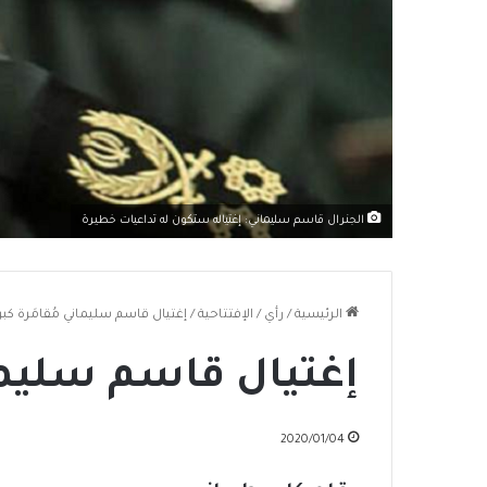
الجنرال قاسم سليماني: إغتياله ستكون له تداعيات خطيرة
الرئيسية
/
رأي
/
الإفتتاحية
/
إغتيال قاسم سليماني مُقامَرة كب
إغتيال قاسم سليمان
2020/01/04