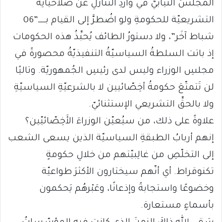
المجلسُ النيابيُّ في واردِ التنازلِ عن صلاحيّاتِه
التشريعيّة للحكومةِ ولو اضُطرَّ إلى القيام بـــــ”06
شباط آخَر”، ولا دستورُ الطائف يُحبِّذُ هذه الحكومات
إذ باتت السلطةُ السياسيّةُ التنفيذيّةُ محصورةً في
مجلسِ الوزراء وليس لدى رئيسِ الجُمهوريّة. وتاليًا
لن تَتمتّعَ حكومةُ أخِصّائيين لا بالشرعيّةِ السياسيّةِ
ولا بالحقِّ التشريعي الإستثنائيّ.
علاوةً على ذلك، من سيُعيّن الوزراءَ الأَخِصّائيّين؟
إنهم أربابُ الطبقةِ السياسيّة الذين يسعى الشعب
إلى التخلّصِ من غالِبيّتهم من خلالِ حكومةٍ
تكنوقراط. أي أنّهم سيختارون الأكثرَ طواعيّة
وخضوعًا واستجابةً وإذعانًا، وعَبْرهُم يَحكمون
بأسماءٍ مستعارة.