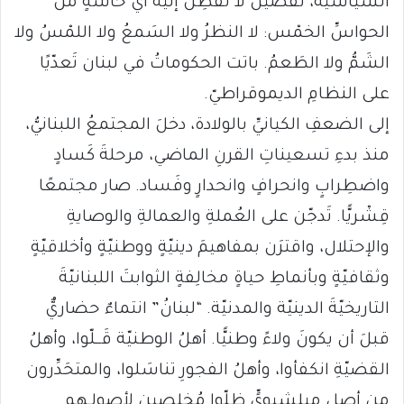
السياسيّة، تَفصيلٌ لا تَفطِنُ إليه أيُّ حاسّةٍ من
الحواسِّ الخمْس: لا النظرُ ولا السَمعُ ولا اللمْسُ ولا
الشَمُّ ولا الطَعمُ. باتت الحكوماتُ في لبنان تَعدّيًا
على النظامِ الديموقراطيّ.
إلى الضعفِ الكيانيِّ بالولادة، دخلَ المجتمعُ اللبنانيُّ،
منذ بدءِ تسعيناتِ القرنِ الماضي، مرحلةَ كَسادٍ
واضطِرابٍ وانحرافٍ وانحدارٍ وفَساد. صار مجتمعًا
قِشْريًّا. تَدجّن على العُملةِ والعمالةِ والوصايةِ
والإحتلال، واقترَن بمفاهيمَ دينيّةٍ ووطنيّةٍ وأخلاقيّةٍ
وثقافيّةٍ وبأنماطِ حياةٍ مخالِفةٍ الثوابتَ اللبنانيّةَ
التاريخيّةَ الدينيّة والمدنيّة. “لبنانُ” انتماءٌ حضاريٌّ
قبلَ أن يكونَ ولاءً وطنيًّا. أهلُ الوطنيّة قَــلّوا، وأهلُ
القضيّةِ انكفأوا، وأهلُ الفجورِ تناسَلوا، والمتحَدِّرون
من أصلٍ ميلشيويٍّ ظلّوا مُخلِصين لأصولِـهم.