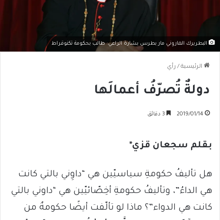
البطريرك الماروني مار بطرس بشارة الراعي: طالب بحكومة تكنوقراط
الرئيسية
/
رأي
دولةٌ تُصرّفُ أعمالَها
2019/01/14
3 دقائق
بقلم سجعان قزي*
هل تأليفُ حكومةِ سياسيّين هي “داوِني بالتي كانت
هي الداءُ”، وتأليفُ حكومةِ أخِصّائيّين هي “داوني بالتي
كانت هي الدواء”؟ ماذا لو تألّفت أيضًا حكومةٌ من