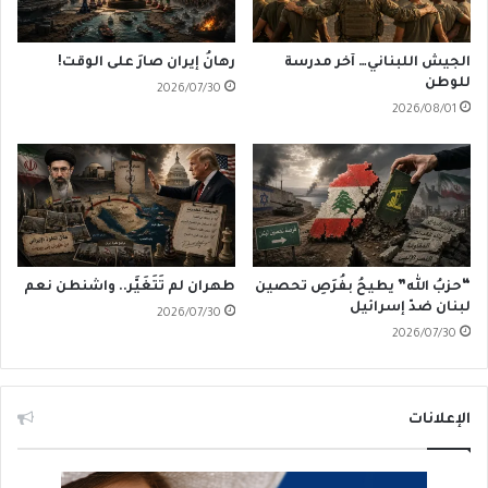
الجيش اللبناني… آخر مدرسة
رهانُ إيران صارَ على الوقت!
للوطن
2026/07/30
2026/08/01
“حزبُ الله” يطيحُ بفُرَصِ تحصين
طهران لم تَتَغَيَّر.. واشنطن نعم
لبنان ضدّ إسرائيل
2026/07/30
2026/07/30
الإعلانات