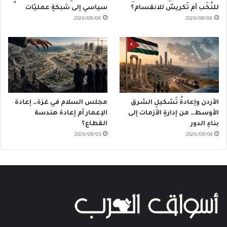
للنُخَب أم تَكريسٌ للانقسام؟
سياسي إلى شبكةِ عمليّات
2026/08/06
2026/08/06
الأردن وإعادةُ تَشكيلِ الشرق
مجلس السلام في غزة… إعادة
الأوسط… من إدارةِ الأزمات إلى
الإعمار أم إعادة هندسة
بناءِ الدور
القطاع؟
2026/08/03
2026/08/04