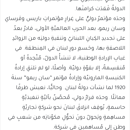
الدولةُ فَقدَت كرامتَها.
وحدَه مؤتمرٌ دوليٌّ على غِرارِ مؤتمراتِ باريس وڤرساي
وسان ريمو، بعد الحربِ العالميّةِ الأولى، قادرٌ بعدُ
على تجديدِ الكِيانِ اللبنانيّ وتنقيةِ دولتِه من الزوائدِ
اللاصقةِ بها، وحَسمِ دورِ لبنان في المِنطقة. في
غيابِ الإرادةِ الوطنية، لا تنشأُ الدولُ، مُتّحِدةً أو
مُنقسِمةً، إلا بقوّةٍ دوليّة. وأصلًا، لو لم تلتقِ إرادةُ
الكنيسةِ المارونيّة وإرادةُ مؤتمر “سان ريمو” سنةَ
1920 لما نشأت دولةُ لبنان. وحاليًّا، نعيش ظرفًا
مماثلًا. وحدَه قرارٌ دولي، مُحصّنٌ بآليّةٍ تنفيذيّةٍ
حاسمةٍ، يُوقِف انزلاقَ لبنانَ نحو شركةٍ تجاريّةٍ
مساهِمةٍ ويَحولُ دونَ تحوُّلِ مكوّناتِه من شعبٍ في
وطنٍ إلى مُساهمين في شركة.