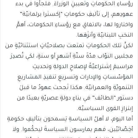
رؤساءِ الحكوماتِ وتعيينِ الوزراءَ. فلجأوا في بدء
عهودِهم، إلى تأليفِ حكوماتِ “إكسترا برلمانيّة”
واختاروا لها، بالاتفاقِ مع رؤساءِ الحكومات، أهمَّ
النخبِ اللبنانيّة وأنزَهَها.
لكنَّ تلك الحكوماتِ تمتعت بصلاحيّاتٍ استثنائيّةٍ من
مجلسِ النوّاب مدّةَ ستّةِ أشهرٍ أو سنةٍ، لكي تُصدِرَ
مراسيمَ إشتراعيّةً لإصلاحِ الدولةِ وتحديثِ
المؤسّساتِ والإدارات وتسريعِ تنفيذِ المشاريعِ
التنمويّةِ والعمرانيّة. هكذا نَجحت عهودُ ما قبلَ
دستور “الطائف” في بناءٍ دولةٍ عصريّةٍ بعيدًا من
إبتزازِ القوى السياسيّة.
أما اليوم، لا أهلُ السياسةِ يَسمحون بتأليفِ حكومةِ
أخِصّائيّين، فهم يمارسون السياسةَ ليحكُموا. ولا