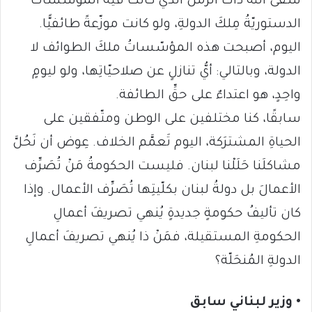
سَقى الله ذاكَ الزمنَ الذي كانت فيه المؤسّساتُ
الدستوريّةُ مِلكَ الدولةِ، ولو كانت موزّعةً طائفيًّا.
اليوم، أصبحت هذه المؤسّساتُ ملكَ الطوائف لا
الدولة، وبالتالي: أيُّ تنازلٍ عن صلاحيّاتِها، ولو ليومٍ
واحِدٍ، هو اعتداءٌ على حقِّ الطائفة.
سابقًا، كنا مختلفين على الوطن ومتّفقين على
الحياةِ المشترَكة، اليوم تَعمَّم الخلاف. عِوض أن نَحُلَّ
مشاكلَنا حَلَلْنا لبنان. فليست الحكومةُ مَنْ تُصَرِّف
الأعمالَ بل دولةُ لبنان بكلّيتِها تُصَرِّف الأعمال. وإذا
كان تأليفُ حكومةٍ جديدةٍ يُنهي تصريفَ أعمالِ
الحكومةِ المستقيلة، فمَنْ ذا يُنهي تصريفَ أعمالِ
الدولةِ المُنحَلّة؟
• وزير لبناني سابق