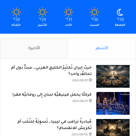
℃
30
℃
29
℃
31
℃
36
℃
30
الجمعة
السبت
الأحد
الأثنين
الثلاثاء
الأشهر
الأخيرة
حربُ إيران تَختَبِرُ الخليج العربي… ستُّ دول أم
تحالفٌ واحد؟
2026/08/07
كركلَّا يحمل فينيقيَّة لبنان إِلى رومانيَّة فقرا
2026/08/07
مُبادرةُ ترامب في ليبيا… تَسوِيَةٌ للنُخَب أم
تَكريسٌ للانقسام؟
2026/08/06