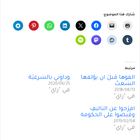
شارك هذا الموضوع:
مرتبط
ألِّفوها قبلَ أن يؤلِّفَها
وداوِني بالشرعيّة
الشعبُ
2020/06/25
في "رأي"
2018/08/13
في "رأي"
أَفرَجوا عن التأليفِ
وقَبضوا على الحكومة
2019/02/04
في "رأي"