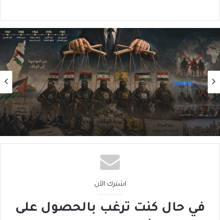
رأي
2026/08/06
سقوطُ “الأذرُع”: هل انتهى زمنُ الوكلاء؟
اشترك الآن
في حال كنت ترغب بالحصول على