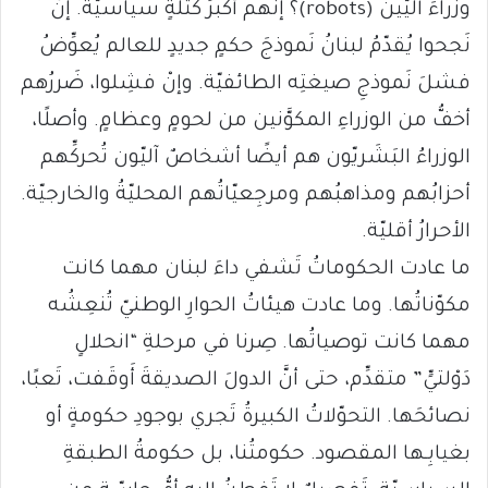
وزراءَ آليّين (robots)؟ إنَّهم أكبرُ كُتلةٍ سياسيّة. إنْ
نَجحوا يُقدّمُ لبنانُ نَموذجَ حكمٍ جديدٍ للعالم يُعوِّضُ
فشلَ نَموذجِ صيغتِه الطائفيّة. وإنْ فشِلوا، ضَررُهم
أخفُّ من الوزراءِ المكوَّنين من لحومٍ وعظامٍ. وأصلًا،
الوزراءُ البَشَريّون هم أيضًا أشخاصٌ آليّون تُحركِّهم
أحزابُهم ومذاهبُهم ومرجِعيّاتُهم المحليّةُ والخارجيّة.
الأحرارُ أقليّة.
ما عادت الحكوماتُ تَشفي داءَ لبنان مهما كانت
مكوّناتُها. وما عادت هيئاتُ الحوارِ الوطنيّ تُنعِشُه
مهما كانت توصياتُها. صِرنا في مرحلةِ “انحلالٍ
دَوْلتيٍّ” متقدِّم، حتى أنَّ الدولَ الصديقةَ أَوقَفت، تَعبًا،
نصائحَها. التحوّلاتُ الكبيرةُ تَجري بوجودِ حكومةٍ أو
بغيابِـها المقصود. حكومتُنا، بل حكومةُ الطبقةِ