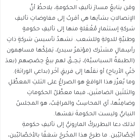
ومَن يتابعُ مسارَ تأليفِ الحكومةِ، يلاحظُ أنَّ
الإتصالاتِ بشأنِها هي أقربُ إلى مفاوضاتِ تأليفِ
شركةِ إستثمارٍ مُغْفَلةٍ منها إلى تأليفِ حكومةٍ
وطنيّةٍ للدولةِ وللشعب. نشهدُ تأسيسَ شركةٍ ذاتِ
رأسِمالٍ مشتَرك (مؤتمرُ سيدر)، يَملِكُها مساهِمون
(الطبقةُ السياسيّة)، يَـحِــقّ لهم بيعُ حِصَصِهم (بعدَ
جَنْيِ الأرباح) أو نقلُها إلى فريقٍ آخَر (بداعي الوراثة).
وما يُعزّز هذا الواقعَ هو الصراعُ على الثلثِ المعطِّلِ
والثلثَين الضامنَين، فيما معطِّلُ الحكوماتِ
وضامِنُها، أي المحاسِبُ والمراقِبُ، هو المجلسُ
النيابيُّ وليست الحكومةَ نفسَها.
لذلك دعا البطريركُ المارونيُّ إلى تأليفِ حكومةِ
أخِصّائيّين. ما طرحَ هذا المخْرجَ شغفًا بالأخصّائيّين،