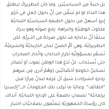
بل خيبةً من السياسيّين. وما كان البطريركُ ليطلقَ
هذا النداءَ لو لم يَتيقَّن من أنَّ دخولَ جَملٍ في خَرْمِ
إبرةٍ أسهلُ من دخولِ الطبقةِ السياسيّةِ اللبنانيّةِ
ملكوتَ الوطنيّةِ والنزاهة. رَفع صوتَه وهو يدرك
سلفًا أنَّ نداءاتِه قد تكون صرخةً في البَــرِيَّةِ، لكن
البطريركيّةَ، وهي أمُّ الصبيِّ لبنان التاريخيّةُ والشرعيّةُ،
تَشعُر بمسؤوليِّةِ تَكرارِ النداءاتِ واتّخاذِ المبادراتِ
حتى تُستَجاب. لنْ تَدَعَ هذا الوطنَ يَموت أو يُصادَر.
تشكيلُ حكومةِ أخصّائيّين (وهُمْ أَدرى مِن غيرِهم
بإدارةِ الشركات) سَبقَ أنْ عَرَفه لبنانُ مِرارًا قبل
“الطائف”. وغالبًا ما تَركت تلك الحكوماتُ الــــ”إكسترا
برلمانيّة” بَصماتٍ ناصعةً على الإدارةِ اللبنانيّة. آنذاك،
كان رؤساءُ الجمهوريّةِ يَتمتّعون بصلاحيّاتِ اختيارِ