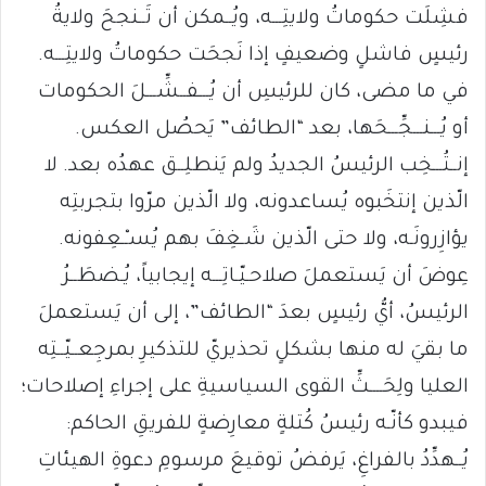
فشِلَت حكوماتُ ولايتِـــه، ويُــمكن أن تَــنجحَ ولايةُ
رئيسٍ فاشلٍ وضعيفٍ إذا نَجحَت حكوماتُ ولايتِـــه.
في ما مضى، كان للرئيسِ أن يُـــفــشِّـــلَ الحكومات
أو يُـــنـــجِّـــحَها، بعد “الطائف” يَحصُل العكس.
إنــتُـــخِب الرئيسُ الجديدُ ولم يَنطلِــق عهدُه بعد. لا
الّذين إنتخَبوه يُساعدونه، ولا الّذين مرّوا بتجربتِه
يؤازِرونَـه، ولا حتى الّذين شَـغِفَ بهم يُسـْـعِفونه.
عِوضَ أن يَستعملَ صلاحـيّـاتِـــه إيجابياً، يُـضطَــرُ
الرئيسُ، أيُّ رئيسٍ بعدَ “الطائف”، إلى أن يَستعملَ
ما بقيَ له منها بشكلٍ تحذيريّ للتذكيرِ بمرجِعــيّــتِه
العليا ولِحَــــثِّ القوى السياسيةِ على إجراءِ إصلاحات؛
فيبدو كأنّـه رئيسُ كُتلةٍ معارِضةٍ للفريقِ الحاكم:
يُــهدِّدُ بالفراغِ، يَرفضُ توقيعَ مرسومِ دعوةِ الهيئاتِ