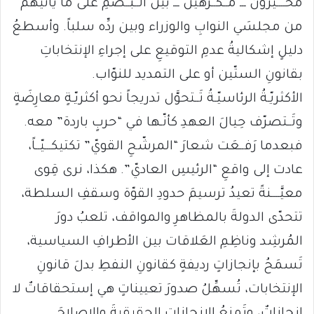
مُخــــيَّرون ـــ مُــكــرَهين ـــ بين الــبَــصمِ على ما يأتيهم
من مجلسَي النوابِ والوزراء وبين ردِّه سلباً. وأسطعُ
دليلٍ إشكاليةُ عدمِ التوقيعِ على إجراءِ الإنتخاباتِ
بقانونِ الستّين أو على التمديد للنوّاب.
الأكثريّـةُ الرئاسيّـةُ تَــتحوَّل تدريجاً نحو أكثريّـةٍ معارِضَةٍ
وتَــتصرّف حِيالَ العهدِ كأنّـها في “حربٍ باردة” معه.
فبعدما رَفــعَت شعارَ “المرشّحِ القويّ” تكتيكـــيّــاً،
عادت إلى واقعِ “الرئيسِ العاديّ”. هكذا، نرى قِوى
معيَّــــنةً تعيدُ ترسيمَ حدودِ القوّة وسقفِ السلطة،
تتحدّى الدولةَ بالمظاهرِ والمواقف، تلعبُ دورَ
المُرشِد وناظِمِ العَلاقات بين الأطرافِ السياسية،
تَسمَحُ بإنجازاتٍ رديفةٍ كقانونِ النفطِ بدلَ قانونِ
الإنتخابات، تُسهِّلُ صدورَ تعييناتٍ هي إستحقاقاتٌ لا