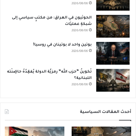
2026/08/06
الحوثيون في العراق: من مكتبٍ سياسي إلى
شبكةِ عمليّات
2026/08/06
بوتين واحد لا بوتينان في روسيا!
2026/08/06
تَخوينُ “حزب الله” رمزيَّة الدولة يُفقِدُهُ حاضِنَته
اللبنانية؟
2026/08/06
أحدث المقالات السياسية