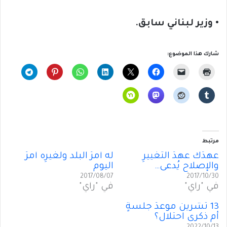
• وزير لبناني سابق.
شارك هذا الموضوع:
مرتبط
عهدُك عهدُ التغييرِ
له أمرُ البلد ولغيرِه أمرُ
والإصلاحِ يُدعى…
اليوم
2017/08/07
2017/10/30
في "رأي"
في "رأي"
13 تشرين موعدُ جلسةٍ
أم ذكرى احتلال؟