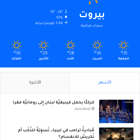
35º - 26º
بيروت
62%
3.84 كيلومتر/ساعة
سماء صافية
℃
30
℃
29
℃
28
℃
36
℃
35
الجمعة
السبت
الأحد
الأثنين
الثلاثاء
الأشهر
الأخيرة
كركلَّا يحمل فينيقيَّة لبنان إِلى رومانيَّة فقرا
2026/08/07
مُبادرةُ ترامب في ليبيا… تَسوِيَةٌ للنُخَب أم
تَكريسٌ للانقسام؟