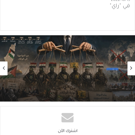
2022/10/13
في "رأي"
رأي
2026/08/06
سقوطُ “الأذرُع”: هل انتهى زمنُ الوكلاء؟
اشترك الآن