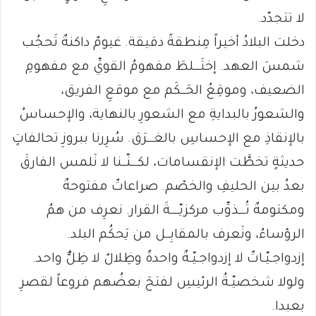
لا تتجدّد.
دخلت البلادُ أخيراً مِنطقةً دقيقة. غيومٌ داكنةٌ تَحجُب
شمسَ العهد. إختَـــلطَ مفهومُ القويِّ مع مفهومِ
الضعيف، وموقِعُ الحَــكَم مع موقعِ الفريق،
والشعورُ بالبدايةِ مع الشعورِ بالنهاية، والإحساسُ
بالإنقاذِ مع الإحساسِ بالغـــرَق. سُرِرنا ببروزِ تحالفاتٍ
حديثةٍ تخطَّت الإنقسامات، لكـــنّــنا لا نَلمس الفارقَ
بعدُ بين الحليفِ والخصْم. صراعاتٌ مفتوحةٌ
ومكتومةٌ تُـــذوِّب مركزيّــــةَ القرار. نعرِف من همُ
الرؤساءُ، ونَعرف بالمقابِــل من يَحكُم البلد.
إزدواجـيّـاتٌ لا إزدواجـيّـةٌ واحدةٌ وظِلالٌ لا ظِلٌّ واحد.
ولولا شخصيّـةُ الرئيسِ لفتحَ بعضُهم فروعاً لقصرِ
بعبدا.