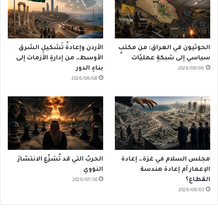
الحوثيون في العراق: من مكتبٍ
الأردن وإعادةُ تَشكيلِ الشرق
سياسي إلى شبكةِ عمليّات
الأوسط… من إدارةِ الأزمات إلى
بناءِ الدور
2026/08/06
2026/08/04
مجلس السلام في غزة… إعادة
الحربُ التي قد تُسَرِّع الانتشارَ
الإعمار أم إعادة هندسة
النووي
القطاع؟
2026/07/30
2026/08/03