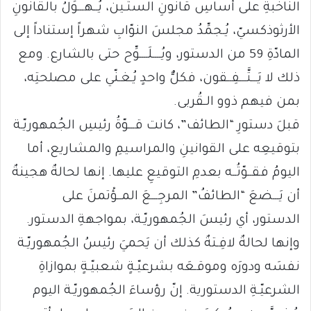
الناخبةِ على أساسِ قانونِ الستّـين، يُــهـــوِّلُ بالقانونِ
الأرثوذكسيّ، يُـجمِّدُ مجلسَ النوّابِ شهراً إستناداً إلى
المادّةِ 59 من الدستور، ويُــــلَــــوِّح حتى بالشارع. ومع
ذلك لا يَـــتَّـــفِــقون، فكلٌّ واحدٍ يُـغـنّي على مصلحتِه،
بمن فيهم ذوو الـقُربى.
قبلَ دستورِ “الطائف”، كانت قـــوّةُ رئيسِ الجُمهوريّـة
بتوقيعِه على القوانينِ والمراسيمِ والمشاريع، أما
اليومُ فقــوّتُــه بعدمِ التوقيعِ عليها. إنها لحالةٌ هجينةٌ
أن يَـــضعَ “الطائفُ” المرجِـــعَ المــؤْتمنَ على
الدستور، أي رئيسَ الجُمهوريّـة، بمواجهةِ الدستور.
وإنها لحالةٌ لافِـتةٌ كذلك أن يَحميَ رئيسُ الجُمهوريّـة
نفسَه ودورَه وموقـعَه بشرعيّـةٍ شعبيّـةٍ بموازاةِ
الشرعيّـةِ الدستورية. إنّ رؤساءَ الجُمهوريّـة اليوم