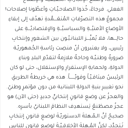
إنجازاتٌ، وتَمنعُ الإنجازاتِ الحقيقيةَ والإصلاحَ
الفعلي. فرجاءً، خُذوا الصلاحـيّـاتِ وأعطُونا إصلاحات!
مجموعُ هذه التصرّفاتِ المُتعَـــمَّدةِ تهدُف إلى إبقاءِ
الأوضاعِ الأمنيّــةِ والسياسيّــةِ والإقتصاديّـــةِ على
حالِـــها، فلا يُميِّـــز اللبنانـيّـون بين الشغورِ وإنتخابِ
رئيسٍ، ولا يعتبرون أنّ منصِبَ رئاسةِ الجُمهوريّـة
ضرورةٌ وطنـيّـة وحاجةٌ ملازِمةٌ لتقدّمِ البلدِ وبناءِ
الدولةِ، ولحمايةِ الإستقرارِ والإستقلال، حتى لو كان
الرئيسُ ميثاقـيّـاً وقويّــــــاً. هذه هي خريطةُ الطريقِ
نحو تغييرِ بنيةِ الدولةِ اللبنانية من دون مؤتمرٍ وطنيّ.
والعجزُ عن وضعِ قانونٍ إنتخابيٍّ جديدٍ (حتى الآن) هو
عجزٌ مصطَنعٌ يَستهدِف النظامَ اللبنانيَّ بأسرِه.
صحيحٌ أنَّ الـمُـهلةَ الدستوريّـةَ لوضعِ قانونِ إنتخابٍ
تَـتجدَّد، لكنَّ المُـهلةَ الأخلاقـيّـةَ لوضعِ قانونٍ للناسِ