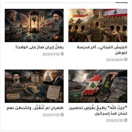
الجيش اللبناني… آخر مدرسة
رهانُ إيران صارَ على الوقت!
للوطن
2026/07/30
2026/08/01
“حزبُ الله” يطيحُ بفُرَصِ تحصين
طهران لم تَتَغَيَّر.. واشنطن نعم
لبنان ضدّ إسرائيل
2026/07/30
2026/07/30