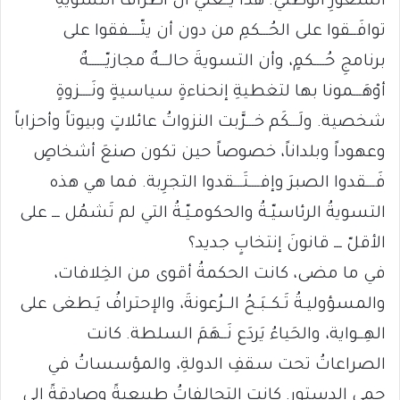
الشغورِ الوطنيّ. هذا يَــعني أنَّ أطرافَ التسويةِ
توافَــقوا على الحُـــكمِ من دون أن يتّــــفقوا على
برنامجِ حُــــكمٍ، وأن التسويةَ حالـــةٌ مجازيّــــــةٌ
أوْهَـــمونا بها لتغطيةِ إنحناءةٍ سياسيةٍ ونَــــزوةٍ
شخصية. ولَـــكَم خـــرَّبت النزواتُ عائلاتٍ وبيوتاً وأحزاباً
وعهوداً وبلداناً، خصوصاً حين تكون صنعَ أشخاصٍ
فَـــقدوا الصبرَ وإفــــتَـــقدوا التجرِبة. فما هي هذه
التسويةُ الرئاسيّـةُ والحكومـيّـةُ التي لم تَشمُل ـــ على
الأقلّ ـــ قانونَ إنتخابٍ جديد؟
في ما مضى، كانت الحكمةُ أقوى من الخِلافات،
والمسؤوليـةُ تَـكــبَـحُ الــرُعونةَ، والإحترافُ يَـطغى على
الهِــواية، والحَياءُ يَردَع نَــهَمَ السلطة. كانت
الصراعاتُ تحت سقفِ الدولةِ، والمؤسساتُ في
حِمى الدستور. كانت التحالفاتُ طبيعيةً وصادقةً إلى