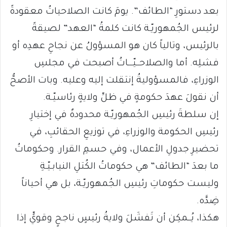
بعد دستورِ “الطائف”. يومَ كانت الصلاحياتُ معقودةً
لرئيس الجُمهوريّـة كانت كلمةُ “العهد” لصيقةً
بالرئيس، وتالياً كان هو المسؤولُ عن نجاحِ عهدِه أو
فشلِه. أما والصلاحــيّـــاتُ أصبحت في مجلسِ
الوزراءِ، فالمسؤوليةُ إنتقلت إليه وعليه. وبات الأصحُّ
أن نقولَ عهدَ حكومةٍ في ظلِّ ولايةٍ رئاسيّـة.
إن سلطةَ رئيسِ الجُمهوريّـة محدودةٌ في إختيارِ
رئيسِ الحكومة والوزراءِ، في توزيعِ الحقائبِ، في
تحضيرِ جدولِ الأعمال، وفي حسمِ القرار. وحكوماتُ
ما بعدَ “الطائف” هي حكوماتُ الكُتلِ النيابـيّـةِ
وليست حكوماتِ رئيسِ الجُمهوريّـة، بل هي أحياناً
ضِدَّه.
هكذا، يُــمكِن أن تَفشَلَ ولايةُ رئيسٍ ناجحٍ وقويٍّ إذا