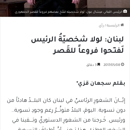
الرئيس اللبناني ميشال عون: لولا شخصيته لفَتَحَ بعضهم فروعاً للقصر الجمهوري
الرئيسية
/
رأي
لبنان: لولا شخصيّةُ الرئيس
لَفتـَحوا فروعاً للقَـصر
2017/05/08
3 دقائق
بقلم سجعان قزي*
إبّـــانَ الشغورِ الرئاسيِّ في لبنان كان البلـــدُ هادئاً من
دون تسوية. اليومَ، البلدُ متوتِّـــرٌ رغم وجودِ تسوية…
ورئيس. خَـرجنا من الشغورِ الدستوريِّ وبَـــقينا في