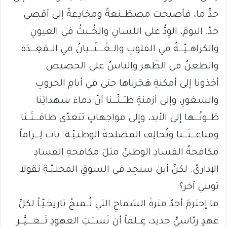
حدٍّ ما، فأصبحت مصطَــنعةً ومخادِعةً إلى أقصى
حدّ. اليومَ، الوِدُّ على اللسانِ والخُــبثُ في العيونِ
والكراهــيّـــةُ في القلوبِ والــغَــــثَـــيانُ في الــمَعِـــدَة
والطعنُ في الظَهر والناسُ على الحضيض.
أخذونا إلى أمكنةٍ هَجَرناها حتى في أيامِ الحروبِ
والشغورِ، وإلى أزمنةٍ ظـَــنّـــنا أنَّ دماءَ شهدائِنا
طَــوتْـــها إلى الأبد، وإلى مواجهاتٍ تتعدّى طاقـــتَــنا
ومناعـــتَـــنا وتُخالِف المصلحةَ الوطنـيّـة. بات لِـــزاماً
مكافحةُ الفسادِ الوطنيِّ مثلَ مكافحةِ الفسادِ
الإداريّ. لكنْ أين سنجِد في السوقِ المحلـيّـةِ نقولا
تويني آخر؟
ما إحترمَ أحدٌ فترةَ السَماحِ التي تُــمنحُ تاريخـيّـاً لكلِّ
عهدٍ رئاسيٍّ جديد، عِــلماً أن نَســَـبَ العهودِ تَـــغــــيَّــر