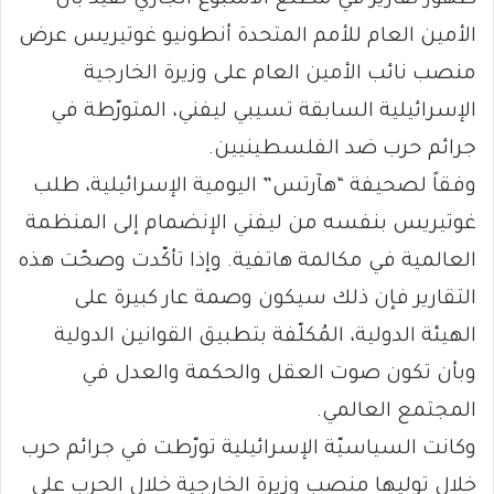
ظهور تقارير في مطلع الأسبوع الجاري تفيد بأن
الأمين العام للأمم المتحدة أنطونيو غوتيريس عرض
منصب نائب الأمين العام على وزيرة الخارجية
الإسرائيلية السابقة تسيبي ليفني، المتورّطة في
جرائم حرب ضد الفلسطينيين.
وفقاً لصحيفة “هآرتس” اليومية الإسرائيلية، طلب
غوتيريس بنفسه من ليفني الإنضمام إلى المنظمة
العالمية في مكالمة هاتفية. وإذا تأكّدت وصحّت هذه
التقارير فإن ذلك سيكون وصمة عار كبيرة على
الهيئة الدولية، المُكلّفة بتطبيق القوانين الدولية
وبأن تكون صوت العقل والحكمة والعدل في
المجتمع العالمي.
وكانت السياسيّة الإسرائيلية تورّطت في جرائم حرب
خلال توليها منصب وزيرة الخارجية خلال الحرب على