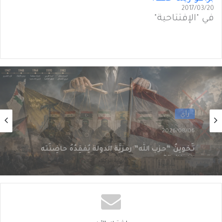
2017/03/20
في "الإفتتاحية"
رأي
2026/08/06
سقوطُ “الأذرُع”: هل انتهى زمنُ الوكلاء؟