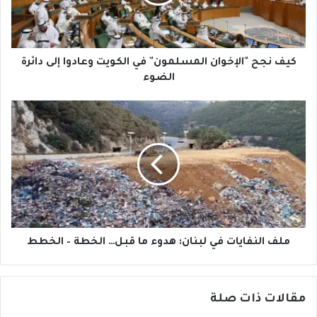
الكويت
وعادوا
إلى
دائرة
الضوء
كيف نجح "الإخوان المسلمون" في الكويت وعادوا إلى دائرة
الضوء
ملف
النفايات
في
لبنان:
هدوء
ما
قبل…
الخطة
–
الخطط
ملف النفايات في لبنان: هدوء ما قبل… الخطة – الخطط
مقالات ذات صلة