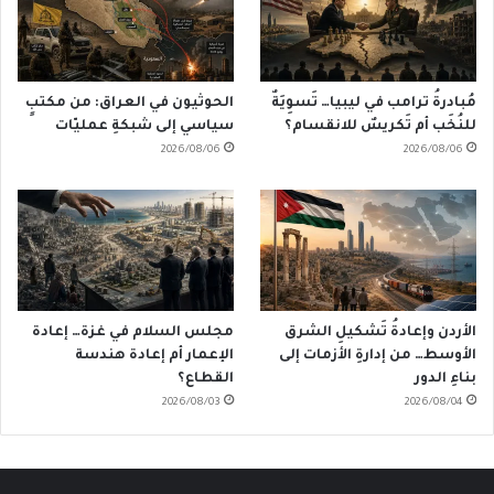
مُبادرةُ ترامب في ليبيا… تَسوِيَةٌ
الحوثيون في العراق: من مكتبٍ
للنُخَب أم تَكريسٌ للانقسام؟
سياسي إلى شبكةِ عمليّات
2026/08/06
2026/08/06
الأردن وإعادةُ تَشكيلِ الشرق
مجلس السلام في غزة… إعادة
الأوسط… من إدارةِ الأزمات إلى
الإعمار أم إعادة هندسة
بناءِ الدور
القطاع؟
2026/08/03
2026/08/04