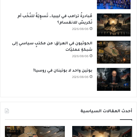
مُبادرةُ ترامب في ليبيا… تَسوِيَةٌ للنُخَب أم
تَكريسٌ للانقسام؟
2026/08/06
الحوثيون في العراق: من مكتبٍ سياسي إلى
شبكةِ عمليّات
2026/08/06
بوتين واحد لا بوتينان في روسيا!
2026/08/06
أحدث المقالات السياسية