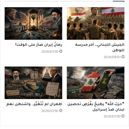
الجيش اللبناني… آخر مدرسة
رهانُ إيران صارَ على الوقت!
للوطن
2026/07/30
2026/08/01
“حزبُ الله” يطيحُ بفُرَصِ تحصين
طهران لم تَتَغَيَّر.. واشنطن نعم
لبنان ضدّ إسرائيل
2026/07/30
2026/07/30