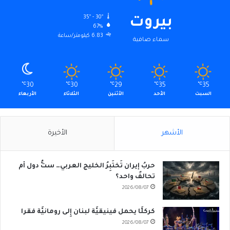
35º - 30º
بيروت
67%
6.83 كيلومتر/ساعة
سماء صافية
℃
30
℃
30
℃
29
℃
35
℃
35
السبت
الأحد
الأثنين
الثلاثاء
الأربعاء
الأشهر
الأخيرة
حربُ إيران تَختَبِرُ الخليج العربي… ستُّ دول أم
تحالفٌ واحد؟
2026/08/07
كركلَّا يحمل فينيقيَّة لبنان إِلى رومانيَّة فقرا
2026/08/07