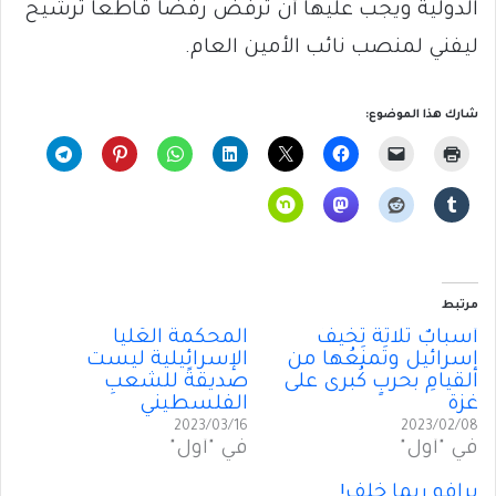
الدولية ويجب عليها أن ترفض رفضاً قاطعاً ترشيح
ليفني لمنصب نائب الأمين العام.
شارك هذا الموضوع:
مرتبط
أسبابٌ ثلاثة تُخيفُ
المحكمة العُليا
إسرائيل وتَمنَعُها من
الإسرائيلية ليست
القيامِ بحربٍ كُبرى على
صديقةً للشعبِ
غزة
الفلسطيني
2023/03/16
2023/02/08
في "أول"
في "أول"
برافو ريما خلف!