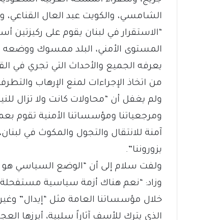
جريج، وسفراء المملكة العربية السعودي
الشامسي، والكويت عبد العال القناعي، وق
“الاستقرار في لبنان يقوم على ركيزتين أ
المستوى الأمني، البلد ممسوك ووضعه 
يعرفه الجميع والأحداث التي تجري في القرب
من اتخاذ الإجراءات لمنع الإرهاب والتطرف
ولم يغفل أن “محاولات كانت ولا تزال للنيل
ومرجعياتنا ومؤسساتنا الأمنية تقوم بعمل
آمنة للانتقال والتجول والمكوث في لبنان
يزوروننا”.
ولفت سلام إلى أن “الوضع السياسي هو ا
وزاد: “نعم هناك أزمة سياسية مستفحلة 
خلال مؤسساتنا العامة مثل “إيدال” وغي
الذي يترك للأسف آثاراً سلبية، أبرزها ال