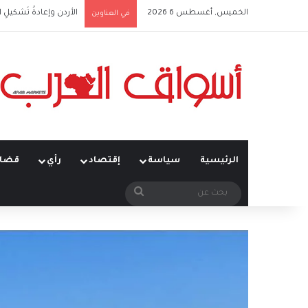
الخميس, أغسطس 6 2026
الأردن وإعادةُ تَشكيلِ 
في العناوين
الرئيسية
سياسة
إقتصاد
رأي
قضاي
بحث
عن