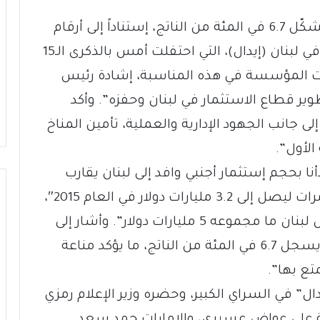
بات الإستثمار الأجنبي المباشر في لبنان يشكّل 6.7 في المئة من الناتج، إستناداً إلى أرقام
المؤسسة العامة لتشجيع الاستثمارات في لبنان (إيدال)، التي احتفلت أمس بالذكرى الـ15
نون تشجيع الاستثمار 360. وحازت المؤسسة في هذه المناسبة، إشادة رئيس
وير قطاع الاستثمار في لبنان وحفزه”. وأكد
لى جانب الجهود الإدارية والعملية، تأمين المناخ
لأول”.
دأنا بحجم إستثمار أجنبي وافد إلى لبنان يقارب
250 مليون دولار عام 2001، فهو تضاعف مرات ليصل إلى 3.2 مليارات دولار في العام 2015″،
لافتاً إلى أن “2010 كان عام الذروة، إذ سجل لبنان ما مجموعه 5 مليارات دولار”. وأشار إلى
أن الاستثمار الأجنبي المباشر الوافد “بات يسجل 6.7 في المئة من الناتج، ما يؤكد مناعة
تع بها”.
ال” في السراي الكبير، وحضره وزير الإعلام رمزي