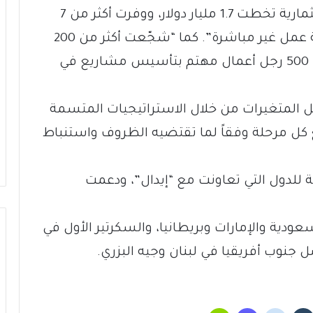
المنصوص عليها في القانون، بقيمة إستثمارية تخطت 1.7 مليار دولار، ووفرت أكثر من 7
آلاف فرصة عمل مباشرة، و10 آلاف فرصة عمل غير مباشرة”. كما “شجّعت أكثر من 200
مشروع استثماري، واجتمعت إلى أكثر من 500 رجل أعمال مهتم بتأسيس مشاريع في
 المتغيرات من خلال الاستراتيجيات المتسمة
ع كل مرحلة وفقاً لما تقتضيه الظروف واستنباط
ة للدول التي تعاونت مع “إيدال”، ودعمت
عودية والإمارات وبريطانيا، والسكرتير الأول في
ل جنوب أفريقيا في لبنان وجيه البزري.