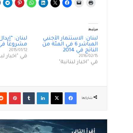
مرتبط
لبنان: الاستثمار الأجنبي
المباشر 6 في المئة من
مشروعاً في 014
الناتج في 2014
2015/01/12
في "أخبار لبن
2016/02/15
في "أخبار لبنانية"
فيسبوك
‫X
لينكدإن
بينتير
شاركها
أقرأ التالي