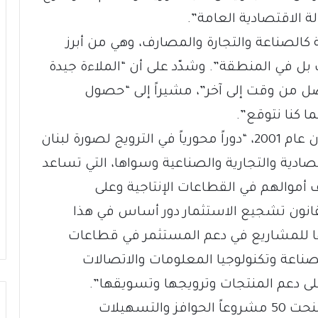
ة الاقتصادية العامة”.
كالصناعة والتجارة والمصارف، وهي من أبرز
ل في المنطقة”. وشدّد على أن “الملاءة جيدة
صل من وقت إلى آخر”، مشيراً إلى “حصول
ما كنا نتوقع”.
واعتبر عيتاني أن ل”إيدال” منذ إقرار القانون عام 2001، “دوراً محورياً في الترويج لصورة لبنان
صادية والتجارية والصناعية وسواها، التي تساعد
 أموالهم في القطاعات الإنتاجية وعلى
قانون تشجيع الاستثمار دور أساس في هذا
ها للمشاريع في دعم المستثمر في قطاعات
لصناعة وتكنولوجيا المعلومات والاتصالات
على دعم المنتجات وترويجها وتسويقها”.
وعدّد إنجازات المؤسسة، لافتاً إلى أنها “منحت 50 مشروعاً الحوافز والتسهيلات