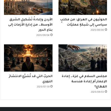
الحوثيون في العراق: من مكتبٍ
الأردن وإعادةُ تَشكيلِ الشرق
سياسي إلى شبكةِ عمليّات
الأوسط… من إدارةِ الأزمات إلى
بناءِ الدور
2026/08/06
2026/08/04
مجلس السلام في غزة… إعادة
الحربُ التي قد تُسَرِّع الانتشارَ
الإعمار أم إعادة هندسة
النووي
القطاع؟
2026/07/30
2026/08/03