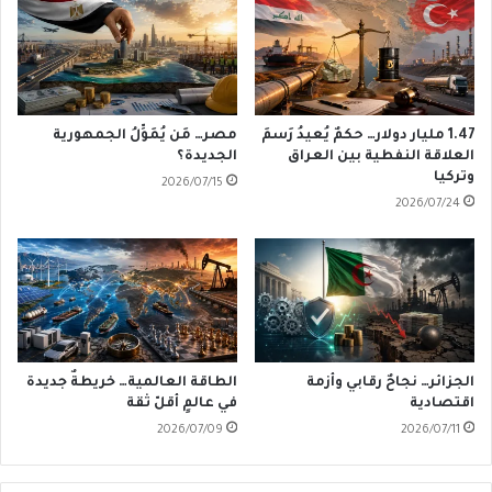
1.47 مليار دولار… حكمٌ يُعيدُ رَسمَ
مصر… مَن يُمَوِّلُ الجمهورية
العلاقة النفطية بين العراق
الجديدة؟
وتركيا
2026/07/15
2026/07/24
الجزائر… نجاحٌ رقابي وأزمة
الطاقة العالمية… خريطةٌ جديدة
اقتصادية
في عالمٍ أقلّ ثقة
2026/07/09
2026/07/11