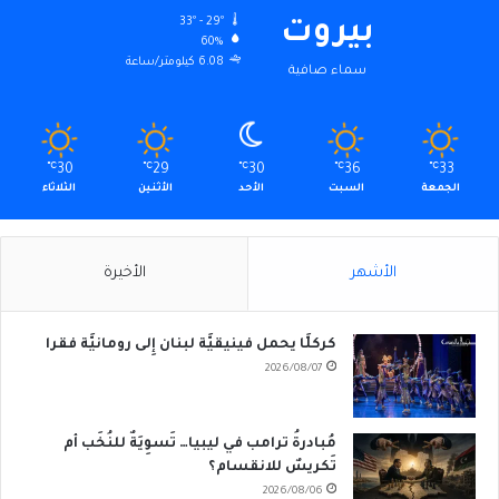
33º - 29º
بيروت
60%
6.08 كيلومتر/ساعة
سماء صافية
℃
30
℃
29
℃
30
℃
36
℃
33
الجمعة
السبت
الأحد
الأثنين
الثلاثاء
الأشهر
الأخيرة
كركلَّا يحمل فينيقيَّة لبنان إِلى رومانيَّة فقرا
2026/08/07
مُبادرةُ ترامب في ليبيا… تَسوِيَةٌ للنُخَب أم
تَكريسٌ للانقسام؟
2026/08/06