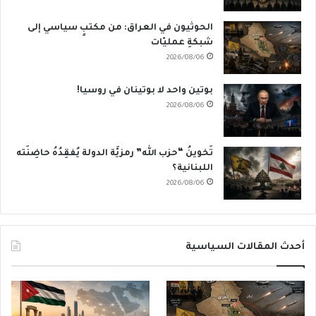
الحوثيون في العراق: من مكتبٍ سياسي إلى
شبكةِ عمليّات
2026/08/06
بوتين واحد لا بوتينان في روسيا!
2026/08/06
تَخوينُ “حزب الله” رمزيَّة الدولة يُفقِدُهُ حاضِنَته
اللبنانية؟
2026/08/06
أحدث المقالات السياسية