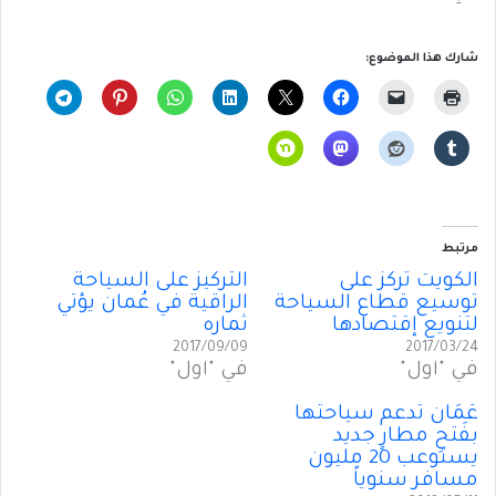
شارك هذا الموضوع:
مرتبط
الكويت تُركِّز على
التركيز على السياحة
توسيع قطاع السياحة
الراقية في عُمان يؤتي
لتنويع إقتصادها
ثماره
2017/09/09
2017/03/24
في "أول"
في "أول"
عُمَان تدعم سياحتها
بفَتحِ مطارٍ جديد
يستوعب 20 مليون
مسافر سنوياً