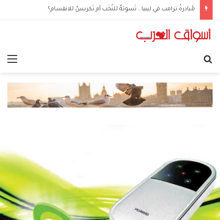
مُبادرةُ ترامب في ليبيا… تَسوِيَةٌ للنُخَب أم تَكريسٌ للانقسام؟
بحث عن
الق