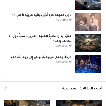
… بل عفيفة كرم أَوَّل روائيَّة عربيَّة (1 من 4)
2026/08/08
حربُ إيران تَختَبِرُ الخليج العربي… ستُّ دول أم
تحالفٌ واحد؟
2026/08/07
كركلَّا يحمل فينيقيَّة لبنان إِلى رومانيَّة فقرا
2026/08/07
أحدث المقالات السياسية