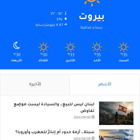
35º - 30º
بيروت
61%
4.47 كيلومتر/ساعة
سماء صافية
℃
30
℃
30
℃
33
℃
35
℃
35
السبت
الأحد
الأثنين
الثلاثاء
الأربعاء
الأشهر
الأخيرة
لبنان ليس للبيع… والسيادة ليست موضِع
تفاوض
2026/08/08
سبتة… أزمة حدود أم إنذارٌ للمغرب وأوروبا؟
2026/08/08