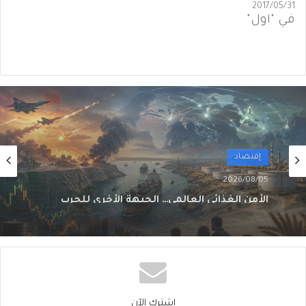
2017/05/31
في "أول"
أول
2026/08/02
من الغاز إلى الجغرافيا السياسية… ماذا يُغيّرُ خط
نيجيريا–المغرب؟
اشترك الآن