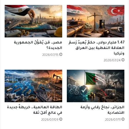
1.47 مليار دولار… حكمٌ يُعيدُ رَسمَ
مصر… مَن يُمَوِّلُ الجمهورية
العلاقة النفطية بين العراق
الجديدة؟
وتركيا
2026/07/15
2026/07/24
الجزائر… نجاحٌ رقابي وأزمة
الطاقة العالمية… خريطةٌ جديدة
اقتصادية
في عالمٍ أقلّ ثقة
2026/07/09
2026/07/11