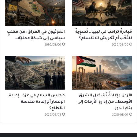
مُبادرةُ ترامب في ليبيا… تَسوِيَةٌ
الحوثيون في العراق: من مكتبٍ
للنُخَب أم تَكريسٌ للانقسام؟
سياسي إلى شبكةِ عمليّات
2026/08/06
2026/08/06
الأردن وإعادةُ تَشكيلِ الشرق
مجلس السلام في غزة… إعادة
الأوسط… من إدارةِ الأزمات إلى
الإعمار أم إعادة هندسة
بناءِ الدور
القطاع؟
2026/08/03
2026/08/04