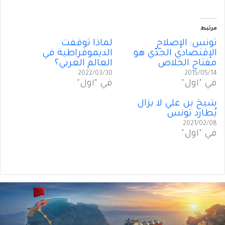
مرتبط
تونس: الإصلاح
لماذا توقّفَت
الإقتصادي الجدّي هو
الديموقراطية في
مفتاح الخلاص
العالم العربي؟
2022/03/30
2015/05/14
في "أول"
في "أول"
شبحُ بن علي لا يزال
يُطارد تونس
2021/02/08
في "أول"