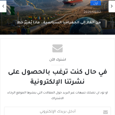
أول
2026/08/02
من الغاز إلى الجغرافيا السياسية… ماذا يُغيّرُ خط
نيجيريا–المغرب؟
اشترك الآن
في حال كنت ترغب بالحصول على
نشرتنا الإلكترونية
او تود ان تصلك تنبيهات عبر البريد حول المقالات التي ينشرها الموقع الرجاء
الاشتراك
أدخل
بريدك