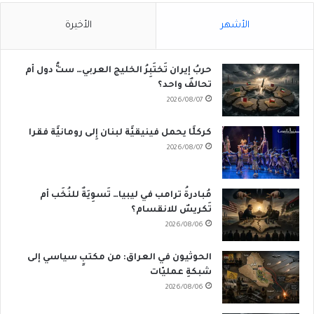
الأشهر
الأخيرة
حربُ إيران تَختَبِرُ الخليج العربي… ستُّ دول أم
تحالفٌ واحد؟
2026/08/07
كركلَّا يحمل فينيقيَّة لبنان إِلى رومانيَّة فقرا
2026/08/07
مُبادرةُ ترامب في ليبيا… تَسوِيَةٌ للنُخَب أم
تَكريسٌ للانقسام؟
2026/08/06
الحوثيون في العراق: من مكتبٍ سياسي إلى
شبكةِ عمليّات
2026/08/06