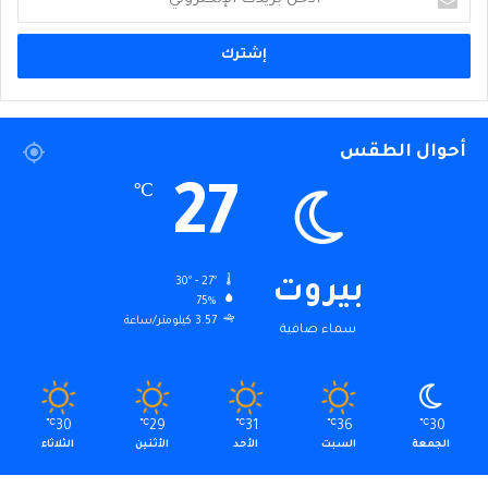
بريدك
الإلكتروني
أحوال الطقس
27
℃
30º - 27º
بيروت
75%
3.57 كيلومتر/ساعة
سماء صافية
℃
30
℃
29
℃
31
℃
36
℃
30
الجمعة
السبت
الأحد
الأثنين
الثلاثاء