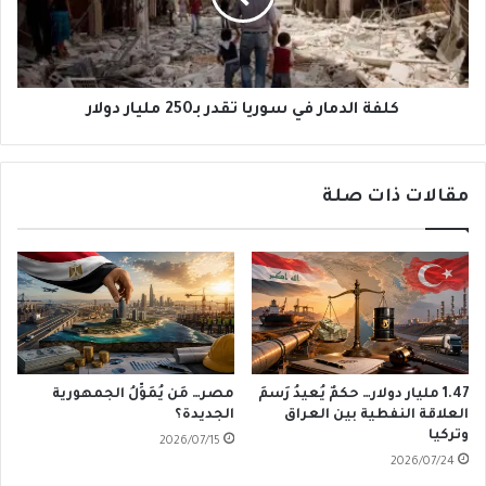
بـ250
مليار
دولار
كلفة الدمار في سوريا تقدر بـ250 مليار دولار
مقالات ذات صلة
1.47 مليار دولار… حكمٌ يُعيدُ رَسمَ
مصر… مَن يُمَوِّلُ الجمهورية
العلاقة النفطية بين العراق
الجديدة؟
وتركيا
2026/07/15
2026/07/24