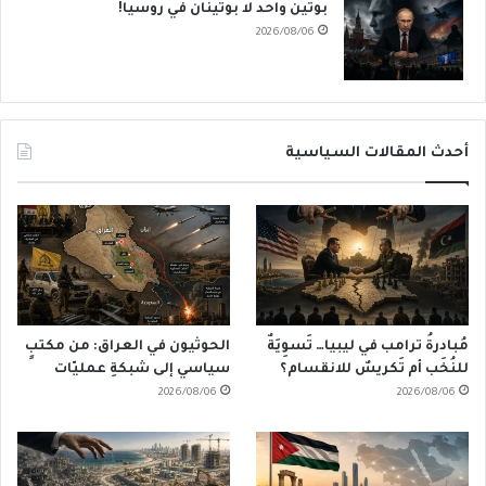
بوتين واحد لا بوتينان في روسيا!
2026/08/06
أحدث المقالات السياسية
مُبادرةُ ترامب في ليبيا… تَسوِيَةٌ
الحوثيون في العراق: من مكتبٍ
للنُخَب أم تَكريسٌ للانقسام؟
سياسي إلى شبكةِ عمليّات
2026/08/06
2026/08/06