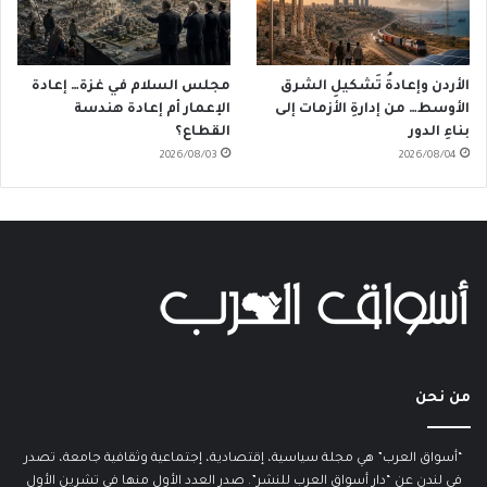
الأردن وإعادةُ تَشكيلِ الشرق
مجلس السلام في غزة… إعادة
الأوسط… من إدارةِ الأزمات إلى
الإعمار أم إعادة هندسة
بناءِ الدور
القطاع؟
2026/08/03
2026/08/04
من نحن
“أسواق العرب” هي مجلة سياسية، إقتصادية، إجتماعية وثقافية جامعة، تصدر
في لندن عن “دار أسواق العرب للنشر”. صدر العدد الأول منها في تشرين الأول