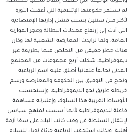
والدولة الوحيـدة التي حققت إنتقالاً سلمياً للسلطة،
لم تستمر حكـومتها الإئتلافية التي أعقبت الثورة
لأكثر مــن سنتين بسبب فشل إدارتها الإقتصادية
التي أدت إلى إرتفاع معـدلات البطالة وعجز الموازنة
العامة. ولما تزايدت المعارضة الشعبية لها وكان
هناك خطر حقيقي من التخلص منها بطريقة غير
ديموقراطية، شكلت أربع مجموعات من المجتمع
المدني تحالفاً علمانياً أطلق عليـه اسم الرباعية
ونجح في التوفيق بين الحكومة والمعارضة ورسم
خريطة طريق نحو الديموقراطية، وإستحسنت
الأوساط الغربية هذا السلوك وإعتبرتـه مساهمة
فاعلة للديموقراطية لأنها أسست لمنهج سياسي
لإنتقال السلطة في وقت كانت البلاد على شفا أزمة
أهلية. وبذلك استحقت الرباعية جائزة نوبل للسلام