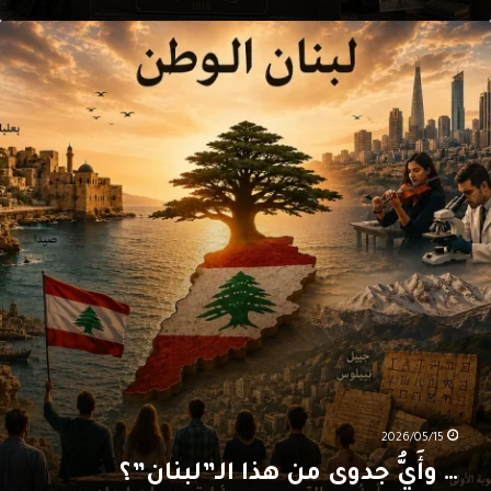
أَيُّ
دوى
ن
ذا
لـ”لبنان”؟
2026/05/15
… وأَيُّ جدوى من هذا الـ”لبنان”؟