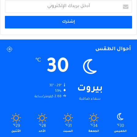
أدخل
بريدك
الإلكتروني
أحوال الطقس
30
℃
30º - 29º
بيروت
59%
2.68 كيلومتر/ساعة
سماء صافية
℃
29
℃
28
℃
31
℃
34
℃
30
الخميس
الجمعة
السبت
الأحد
الأثنين