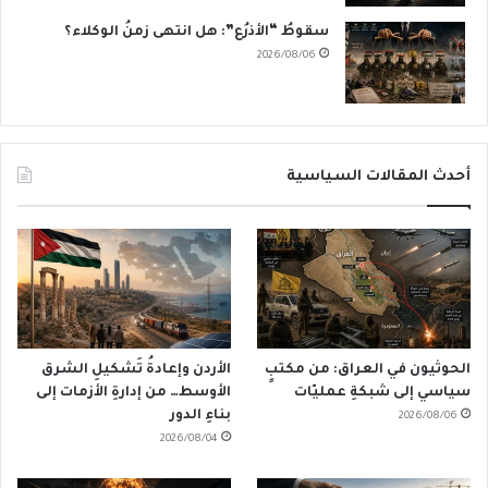
سقوطُ “الأذرُع”: هل انتهى زمنُ الوكلاء؟
2026/08/06
أحدث المقالات السياسية
الحوثيون في العراق: من مكتبٍ
الأردن وإعادةُ تَشكيلِ الشرق
سياسي إلى شبكةِ عمليّات
الأوسط… من إدارةِ الأزمات إلى
بناءِ الدور
2026/08/06
2026/08/04