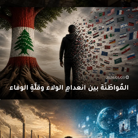
لمُواطَنَة
ين
نعدامِ
لولاء
قلَّةِ
لوفاء
2026/05/03
المُواطَنَة بين انعدامِ الولاء وقلَّةِ الوفاء
ُنتِجو
لمعرفة:
وةٌ
لا
ظام
ي