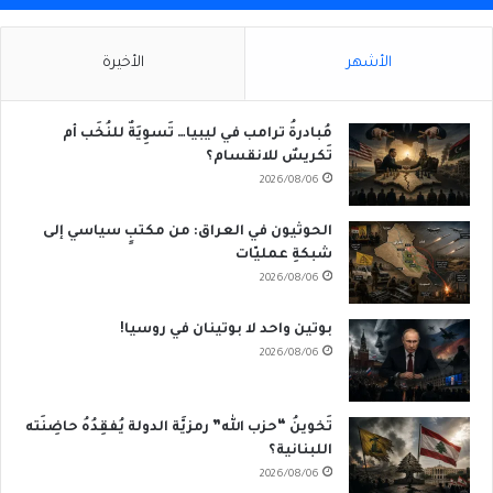
الأشهر
الأخيرة
مُبادرةُ ترامب في ليبيا… تَسوِيَةٌ للنُخَب أم
تَكريسٌ للانقسام؟
2026/08/06
الحوثيون في العراق: من مكتبٍ سياسي إلى
شبكةِ عمليّات
2026/08/06
بوتين واحد لا بوتينان في روسيا!
2026/08/06
تَخوينُ “حزب الله” رمزيَّة الدولة يُفقِدُهُ حاضِنَته
اللبنانية؟
2026/08/06