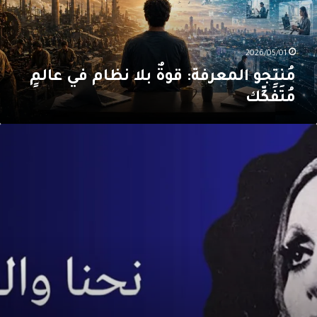
المٍ
ُتَفَكِّك
2026/05/01
مُنتِجو المعرفة: قوةٌ بلا نظام في عالمٍ
مُتَفَكِّك
وحُ
يروز
ين
مر
لعلماء
قمر
لشعراء