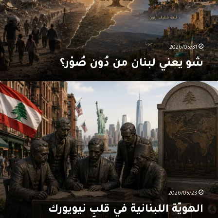
2026/05/31
شو يعني لبنان من دُون صُوْر؟
لهويّة
للبنانية
ي
لبِ
يويورك
2026/05/23
الهويّة اللبنانية في قلبِ نيويورك