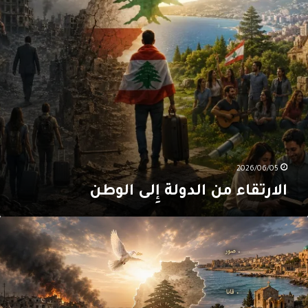
2026/06/05
الارتقاء من الدولة إِلى الوطن
و
عني
بنان
ن
ُون
ُوْر؟