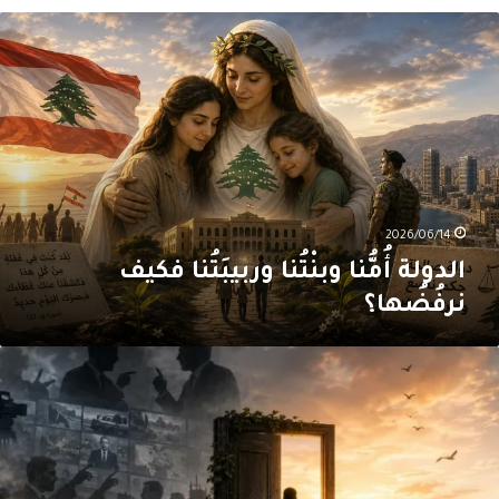
لدولة
ُمُّنا
بنْتُنا
ربيبَتُنا
كيف
رفُضُها؟
2026/06/14
الدولة أُمُّنا وبنْتُنا وربيبَتُنا فكيف
نرفُضُها؟
رفض…
ي
ا
تكرَّر
لخطأ