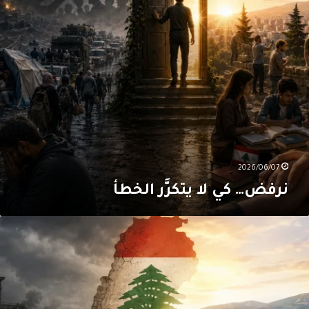
2026/06/07
نرفض… كي لا يتكرَّر الخطأ
لارتقاء
ن
لدولة
ِلى
لوطن