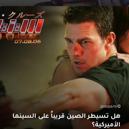
ل
سيطر
لصين
ريباً
لى
لسينما
لأميركية؟
2016/09/19
هل تسيطر الصين قريباً على السينما
الأميركية؟