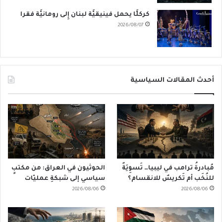
كركلَّا يحمل فينيقيَّة لبنان إِلى رومانيَّة فقرا
2026/08/07
أحدث المقالات السياسية
مُبادرةُ ترامب في ليبيا… تَسوِيَةٌ
الحوثيون في العراق: من مكتبٍ
للنُخَب أم تَكريسٌ للانقسام؟
سياسي إلى شبكةِ عمليّات
2026/08/06
2026/08/06