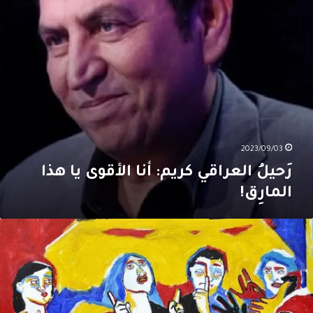
لمارِق!
2023/09/03
رَحيلُ العراقي كريم: أنا الأقوى يا هذا
المارِق!
َورُ
لثقافة
ي
فظِ
لهَوِيّة
تَحصِينِ