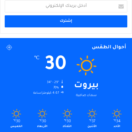
أدخل
بريدك
الإلكتروني
أحوال الطقس
30
℃
34º - 29º
بيروت
70%
4.67 كيلومتر/ساعة
سماء صافية
℃
30
℃
30
℃
30
℃
37
℃
34
الأحد
الأثنين
الثلاثاء
الأربعاء
الخميس