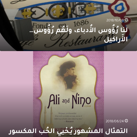
2018/10/08
لنا رُؤُوس الأُدباء، ولَهُم رُؤُوس…
الأَراكيل
لتمثال
لمشهور
ُـحْيي
لحُب
لمكسور
2018/06/24
التمثال المشهور يُـحْيي الحُب المكسور