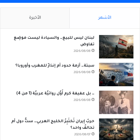
الأشهر
الأخيرة
لبنان ليس للبيع… والسيادة ليست موضِع
تفاوض
2026/08/08
سبتة… أزمة حدود أم إنذارٌ للمغرب وأوروبا؟
2026/08/08
… بل عفيفة كرم أَوَّل روائيَّة عربيَّة (1 من 4)
2026/08/08
حربُ إيران تَختَبِرُ الخليج العربي… ستُّ دول أم
تحالفٌ واحد؟
2026/08/07