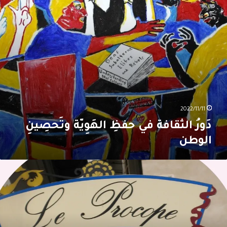
لوطن
2022/11/11
دَورُ الثقافة في حفظِ الهَوِيّة وتَحصِينِ
الوطن
نا
ُؤُوس
لأُدباء،
لَهُم
ُؤُوس…
لأَراكيل