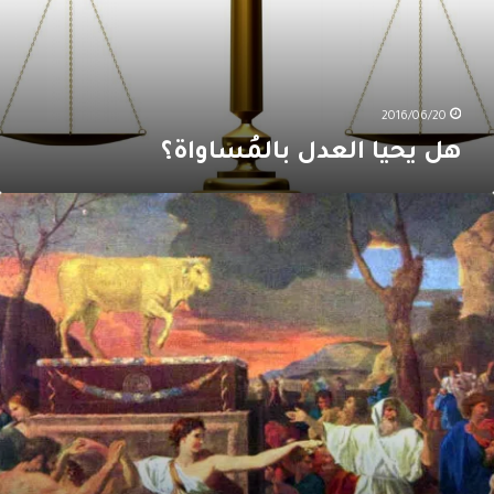
2016/06/20
هل يحيا العدل بالمُساواة؟
يت
ارون
يننا