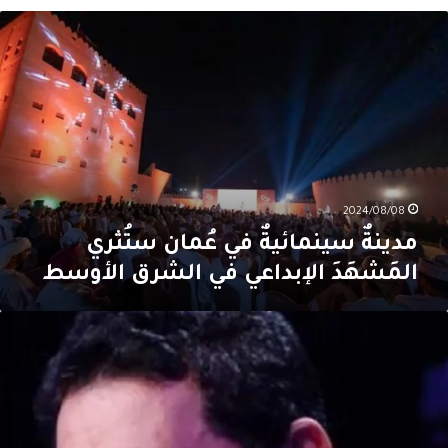
دينةٌ
ينمائيةٌ
ي
ُمان
تُثري
لمَشهَدَ
لإبداعي
ي
لشرق
لأوسط
2024/08/08
مدينةٌ سينمائيةٌ في عُمان ستُثري
المَشهَدَ الإبداعي في الشرق الأوسط
َحيلُ
لعراقي
ريم:
نا
لأقوى
ا
ذا