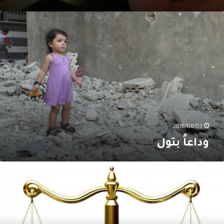
داعاً
تول
2016/08/03
وداعاً بتول
ل
حيا
لعدل
المُساواة؟