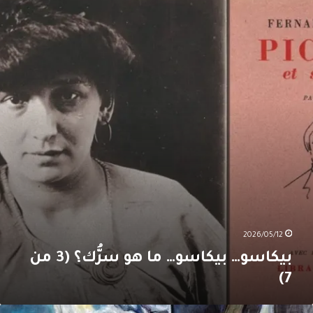
يكاسو…
ا
و
رُّك؟
(3
ن
7
2026/05/12
بيكاسو… بيكاسو… ما هو سرُّك؟ (3 من
7)
يكاسو…