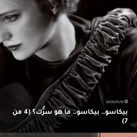
يكاسو…
ا
و
رُّك؟
(4
ن
7
2026/05/16
بيكاسو… بيكاسو… ما هو سرُّك؟ (4 من
7)
يكاسو…