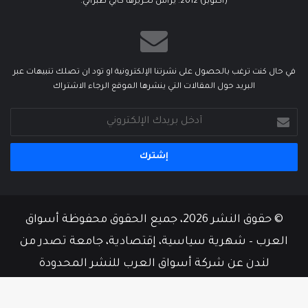
(أكتوبر) 2012. يرأس تحريرها كابي طبراني.
في حال كنت ترغب بالحصول على نشرتنا الإلكترونية او تود ان تصلك تنبيهات عبر
البريد حول المقالات التي ينشرها الموقع الرجاء الاشتراك
أدخل
بريدك
الإلكتروني
© حقوق النشر 2026، جميع الحقوق محفوظة أسواق
العرب – شهرية سياسية، إقتصادية، جامعة تصدر من
لندن عن شركة أسواق العرب للنشر المحدودة
من نحن
أسرة التحرير
إتصل بنا