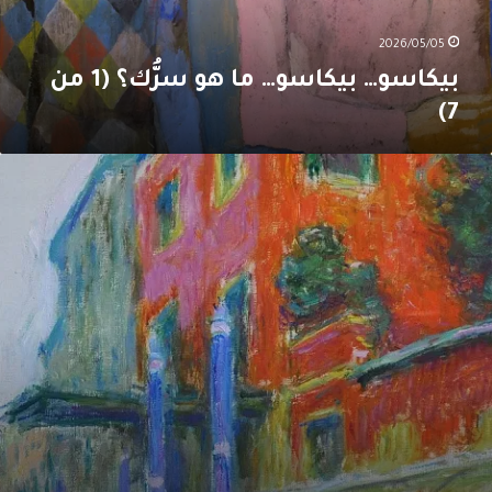
2026/05/05
بيكاسو… بيكاسو… ما هو سرُّك؟ (1 من
7)
ياه
لبندقية
غسل
يشة
ونيه