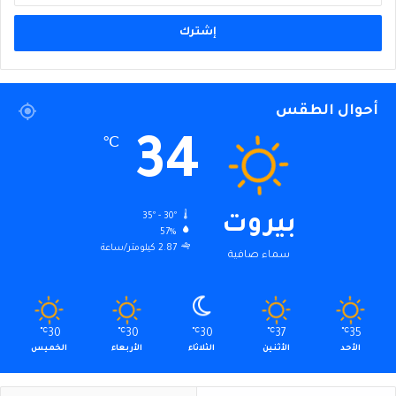
الإلكتروني
أحوال الطقس
34
℃
35º - 30º
بيروت
57%
2.87 كيلومتر/ساعة
سماء صافية
℃
30
℃
30
℃
30
℃
37
℃
35
الأحد
الأثنين
الثلاثاء
الأربعاء
الخميس