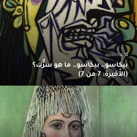
7
2026/05/30
بيكاسو… بيكاسو… ما هو سرُّك؟
(الأَخيرة: 7 من 7)
يكاسو…
يكاسو…
ا
و
رُّك؟
(6
ن
7