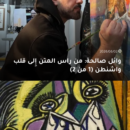
(1
ن
2
2026/06/02
وائل صالحة: من راس المتن إِلى قلب
واشنطن (1 من 2)
يكاسو…
يكاسو…
ا
و
رُّك؟
الأَخيرة:
ن