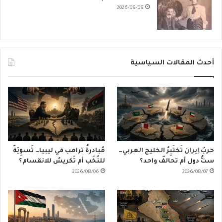
2026/08/08
أحدث المقالات السياسية
حربُ إيران تَختَبِرُ الخليج العربي…
مُبادرةُ ترامب في ليبيا… تَسوِيَةٌ
ستُّ دول أم تحالفٌ واحد؟
للنُخَب أم تَكريسٌ للانقسام؟
2026/08/06
2026/08/07