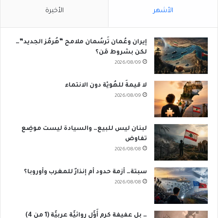
الأشهر
الأخيرة
إيران وعُمان تَرسُمان ملامح “هُرمُز الجديد”…
لكن بشروط مَن؟
2026/08/09
لا قيمةَ للهُويّة دون الانتماء
2026/08/09
لبنان ليس للبيع… والسيادة ليست موضِع
تفاوض
2026/08/08
سبتة… أزمة حدود أم إنذارٌ للمغرب وأوروبا؟
2026/08/08
… بل عفيفة كرم أَوَّل روائيَّة عربيَّة (1 من 4)