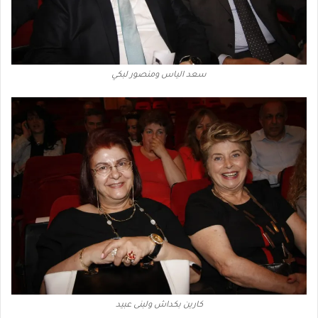
سعد الياس ومنصور لبكي
كارين بكداش ولبنى عبيد