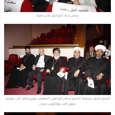
سامي حداد، كرم كرم، عادل حميه
الشيخ خلدون عريمط، الشيخ سامي أبو المنى، المطران جورج صايبا، الأب جوزيف
مرهج، الأب رومانوس جبران