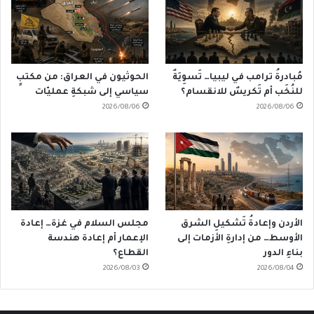
مُبادرةُ ترامب في ليبيا… تَسوِيَةٌ
الحوثيون في العراق: من مكتبٍ
للنُخَب أم تَكريسٌ للانقسام؟
سياسي إلى شبكةِ عمليّات
2026/08/06
2026/08/06
الأردن وإعادةُ تَشكيلِ الشرق
مجلس السلام في غزة… إعادة
الأوسط… من إدارةِ الأزمات إلى
الإعمار أم إعادة هندسة
بناءِ الدور
القطاع؟
2026/08/03
2026/08/04