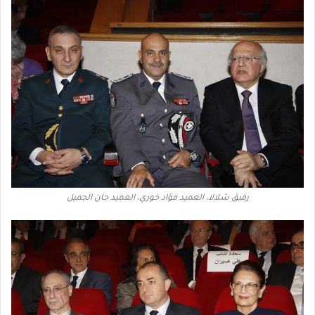
رفيق شلالا، العميد فؤاد خوري، العميد جان الجميل