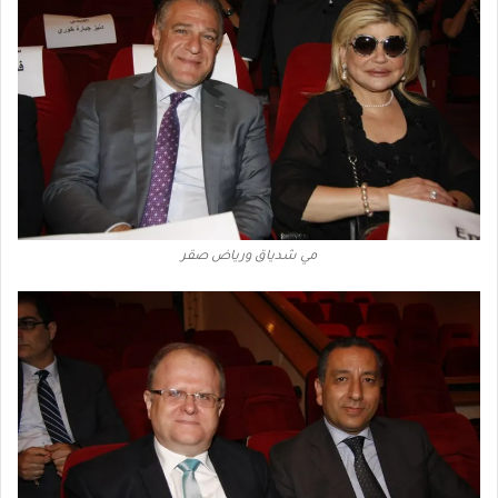
مي شدياق ورياض صقر