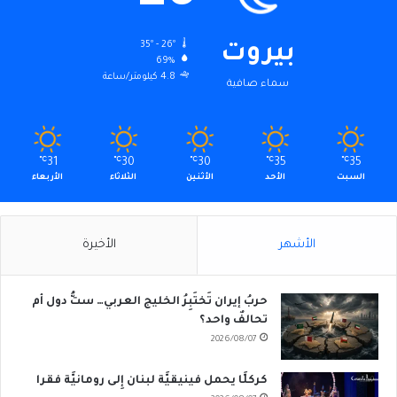
35º - 26º
بيروت
69%
4.8 كيلومتر/ساعة
سماء صافية
℃
31
℃
30
℃
30
℃
35
℃
35
السبت
الأحد
الأثنين
الثلاثاء
الأربعاء
الأشهر
الأخيرة
حربُ إيران تَختَبِرُ الخليج العربي… ستُّ دول أم
تحالفٌ واحد؟
2026/08/07
كركلَّا يحمل فينيقيَّة لبنان إِلى رومانيَّة فقرا