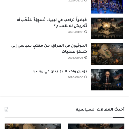
2026/08/07
مُبادرةُ ترامب في ليبيا… تَسوِيَةٌ للنُخَب أم
تَكريسٌ للانقسام؟
2026/08/06
الحوثيون في العراق: من مكتبٍ سياسي إلى
شبكةِ عمليّات
2026/08/06
بوتين واحد لا بوتينان في روسيا!
2026/08/06
أحدث المقالات السياسية