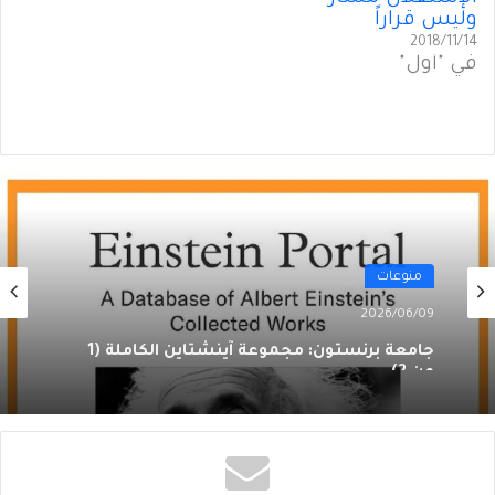
وليس قراراً
2018/11/14
في "أول"
منوعات
2026/06/09
جامعة برنستون: مجموعة آينشتاين الكاملة (1
من 2)