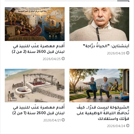
آينشتاين: “الحياةُ درَّاجة”
أَقدم معصرة عنَب للنبيذ في
لبنان قبل 2600 سنة (2 من 2)
2026/04/28
2026/04/25
الشيخوخة ليست قدرًا… كيفَ
أَقدم معصرة عنَب للنبيذ في
تُحافظُ اللياقةُ الوظيفية على
لبنان قبل 2600 سنة (1 من 2)
قوّتك واستقلالك
2026/04/21
2026/04/24