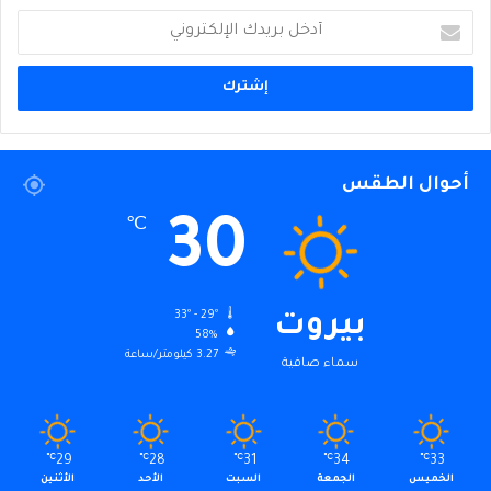
أدخل
بريدك
الإلكتروني
أحوال الطقس
30
℃
33º - 29º
بيروت
58%
3.27 كيلومتر/ساعة
سماء صافية
℃
29
℃
28
℃
31
℃
34
℃
33
الخميس
الجمعة
السبت
الأحد
الأثنين