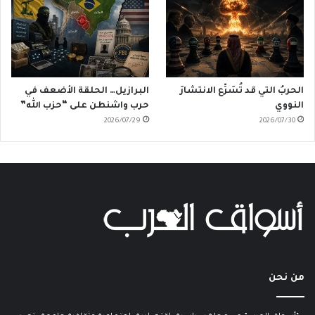
الحربُ التي قد تُسَرِّع الانتشارَ
البرازيل… الحلقة الأضعف في
النووي
حرب واشنطن على “حزب الله”
2026/07/29
2026/07/30
من نحن