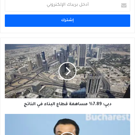
أدخل
بريدك
الإلكتروني
دبي:
7.89%
مساهمة
قطاع
البناء
في
الناتج
دبي: 7.89% مساهمة قطاع البناء في الناتج
الصين
تتعهد
توسيع