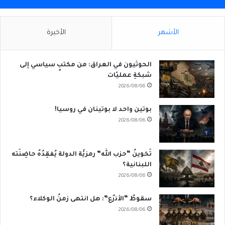
الأشهر
الأخيرة
الحوثيون في العراق: من مكتبٍ سياسي إلى
شبكةِ عمليّات
2026/08/06
بوتين واحد لا بوتينان في روسيا!
2026/08/06
تَخوينُ “حزب الله” رمزيَّة الدولة يُفقِدُهُ حاضِنَته
اللبنانية؟
2026/08/06
سقوطُ “الأذرُع”: هل انتهى زمنُ الوكلاء؟
2026/08/06