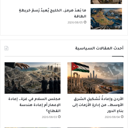
ما بَعدَ هرمز… الخليج يُعيدُ رَسمَ خريطةِ
الطاقة
2026/08/05
أحدث المقالات السياسية
الأردن وإعادةُ تَشكيلِ الشرق
مجلس السلام في غزة… إعادة
الأوسط… من إدارةِ الأزمات إلى
الإعمار أم إعادة هندسة
بناءِ الدور
القطاع؟
2026/08/03
2026/08/04