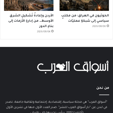
الحوثيون في العراق: من مكتبٍ
الأردن وإعادةُ تَشكيلِ الشرق
سياسي إلى شبكةِ عمليّات
الأوسط… من إدارةِ الأزمات إلى
بناءِ الدور
2026/08/06
2026/08/04
من نحن
“أسواق العرب” هي مجلة سياسية، إقتصادية، إجتماعية وثقافية جامعة، تصدر
في لندن عن “دار أسواق العرب للنشر”. صدر العدد الأول منها في تشرين الأول
(أكتوبر) 2012. يرأس تحريرها كابي طبراني.