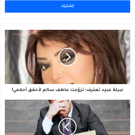
الإلكتروني
نبيلة
عبيد
تعترف:
تزوّجت
عاطف
سالم
لأحقق
أحلامي!
نبيلة عبيد تعترف: تزوّجت عاطف سالم لأحقق أحلامي!
البطالة
المزمنة
في
العالم
العربي