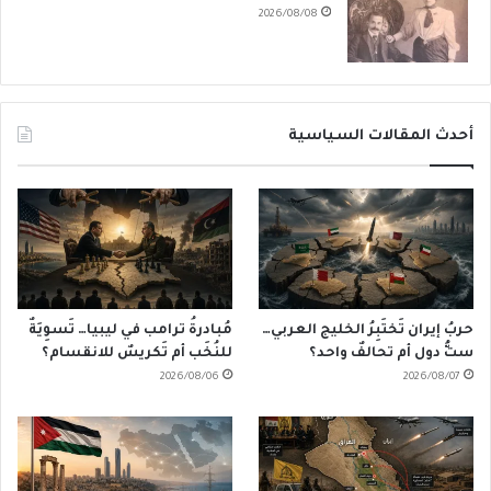
2026/08/08
أحدث المقالات السياسية
حربُ إيران تَختَبِرُ الخليج العربي…
مُبادرةُ ترامب في ليبيا… تَسوِيَةٌ
ستُّ دول أم تحالفٌ واحد؟
للنُخَب أم تَكريسٌ للانقسام؟
2026/08/06
2026/08/07