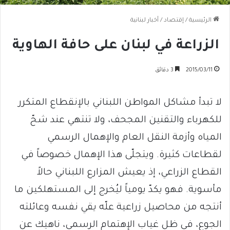
الرئيسية
/
إقتصاد
/
أخبار لبنانية
الزراعة في لبنان على حافة الهاوية
2015/03/11
3 دقائق
لا تبدأ مشاكل المواطن اللبناني بالإنقطاع المتكرر
للكهرباء والتقنين المجحف، ولا تنتهي عند شحّ
المياه وأزمة النقل العام والإهمال الرسمي
لقطاعات كثيرة. ويتجلّى هذا الإهمال خصوصاً في
القطاع الزراعي، إذ يعيش المزارع اللبناني حالاً
مأسوية. فهو يكدّ يومياً ليُخرج إلى المستهلكين ما
أنتجه من محاصيل زراعية علّه يقي نفسه وعائلته
الجوع، في ظل غياب الإهتمام الرسمي، ناهيك عن