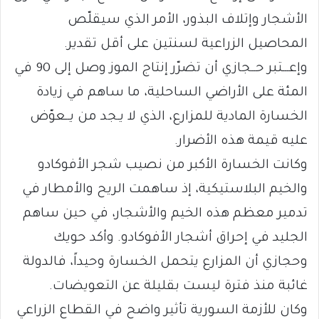
الأشجار وإتلاف البذور، الأمر الذي سيقلّص
المحاصيل الزراعية لسنتين على أقل تقدير.
وإعـــتبر حــجازي أن تضرّر إنتاج الموز وصل إلى 90 في
المئة على الأراضي الساحلية، ما ساهم في زيادة
الخسارة المادية للمزارع، الذي لا يـجد من يــعوّض
عليه قيمة هذه الأضرار.
وكانت الخسارة الأكبر من نصيب شجر الأفوكادو
والخيم البلاستيكية، إذ ساهمت الريح والأمطار في
تدمير معظم هذه الخيم والأشجار، في حين ساهم
الجليد في إحراق أشجار الأفوكادو. وأكد حويك
وحجازي أن المزارع يتحمل الخسارة وحيداً، فالدولة
غائبة منذ فترة ليست بقليلة عن التعويضات.
وكان للأزمة السورية تأثير واضح في القطاع الزراعي