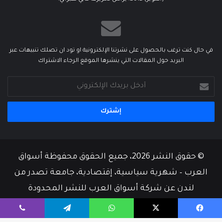
في حال كنت ترغب بالحصول على نشرتنا الإلكترونية او تود ان تصلك تنبيهات عبر
البريد حول المقالات التي ينشرها الموقع الرجاء الاشتراك
أدخل
بريدك
الإلكتروني
© حقوق النشر 2026، جميع الحقوق محفوظة أسواق
العرب – شهرية سياسية، إقتصادية، جامعة تصدر من
لندن عن شركة أسواق العرب للنشر المحدودة
من نحن
أسرة التحرير
إتصل بنا
يسبوك
‫X
واتساب
تيلقرام
ڤايبر