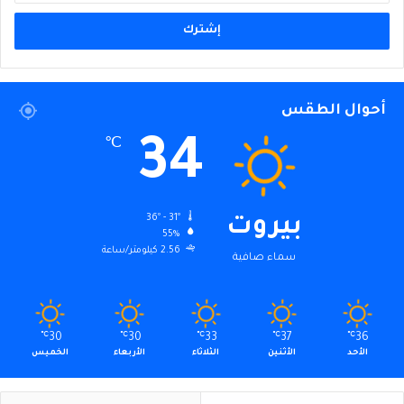
الإلكتروني
أحوال الطقس
34
℃
36º - 31º
بيروت
55%
2.56 كيلومتر/ساعة
سماء صافية
℃
30
℃
30
℃
33
℃
37
℃
36
الأحد
الأثنين
الثلاثاء
الأربعاء
الخميس