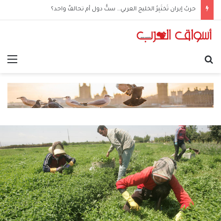
حربُ إيران تَختَبِرُ الخليج العربي… ستُّ دول أم تحالفٌ واحد؟
بحث عن
الق