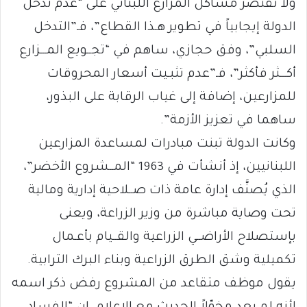
ولا تقتصر مشاكل المزارع اللبناني على “عدم تدخل
الدولة إيجابياً في تطوير هـذا القطاع”، فـ”التدخل
السلبي”، وفق حجازي، ساهم في “تجــويع المـــزارع
أكـــثر فأكثر”، فـ”عدم تثبـيت أسعار المحروقات
للمزارعين، إضافة إلى غياب الرقابة على البذور،
ساهما في تعزيز الأزمة”.
وكانت الدولة تبنت مبادرات لمساعدة المزارعين
اللبنانيين، إذ أنشأت في 1963 “المــشروع الأخضر”،
الذي يُصنَّف إدارة عامة ذات صــلاحية إدارية ومالية
تحت وصاية مباشرة من وزير الزراعة، ويعنى
بإستصلاح الأراضــي الزراعية والقــيام بأعـمال
تكميلية وشق الطرق الزراعية وبناء البرك الترابية.
يقول موظف متقاعد من المشروع رفض ذكر اسمه