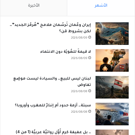
الأشهر
الأخيرة
إيران وعُمان تَرسُمان ملامح “هُرمُز الجديد”…
لكن بشروط مَن؟
2026/08/09
لا قيمةَ للهُويّة دون الانتماء
2026/08/09
لبنان ليس للبيع… والسيادة ليست موضِع
تفاوض
2026/08/08
سبتة… أزمة حدود أم إنذارٌ للمغرب وأوروبا؟
2026/08/08
… بل عفيفة كرم أَوَّل روائيَّة عربيَّة (1 من 4)