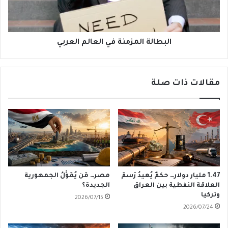
البطالة المزمنة في العالم العربي
مقالات ذات صلة
1.47 مليار دولار… حكمٌ يُعيدُ رَسمَ
مصر… مَن يُمَوِّلُ الجمهورية
العلاقة النفطية بين العراق
الجديدة؟
وتركيا
2026/07/15
2026/07/24