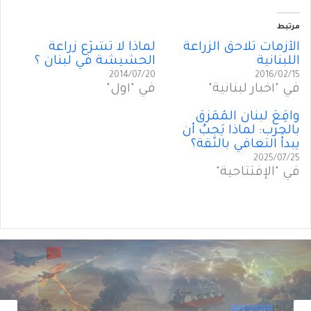
مرتبط
الأزمات تلاحق الزراعة
لماذا لا تُشرّع زراعة
اللبنانية
الحشيشة في لبنان ؟
2014/07/20
2016/02/15
في "أخبار لبنانية"
في "أول"
واقِعُ لبنان المُمَزَّق
بالحرب: لماذا يَجِبُ أن
يبدأَ التعافي بالثقة؟
2025/07/25
في "الإفتتاحية"
أول