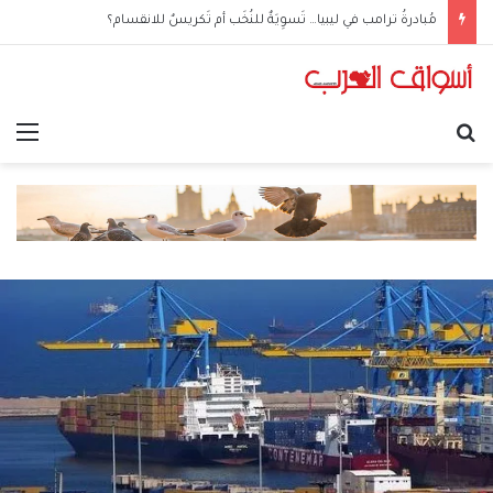
مُبادرةُ ترامب في ليبيا… تَسوِيَةٌ للنُخَب أم تَكريسٌ للانقسام؟
بحث عن
الق