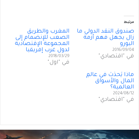
مرتبط
صندوق النقد الدولي ما
المغرب والطريق
زال يجهل فهم أزمة
الصعب للإنضمام إلى
اليورو
المجموعة الإقتصادية
لدول غرب إفريقيا
2016/09/04
في "اقتصادي"
2018/03/29
في "أول"
ماذا يَحدُثُ في عالَمِ
المال والأسواق
العالمية؟
2024/08/12
في "اقتصادي"