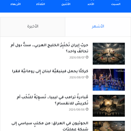
السبت
الأحد
الأثنين
الثلاثاء
الأربعاء
الأشهر
الأخيرة
حربُ إيران تَختَبِرُ الخليج العربي… ستُّ دول أم
تحالفٌ واحد؟
2026/08/07
كركلَّا يحمل فينيقيَّة لبنان إِلى رومانيَّة فقرا
2026/08/07
مُبادرةُ ترامب في ليبيا… تَسوِيَةٌ للنُخَب أم
تَكريسٌ للانقسام؟
2026/08/06
الحوثيون في العراق: من مكتبٍ سياسي إلى
شبكةِ عمليّات