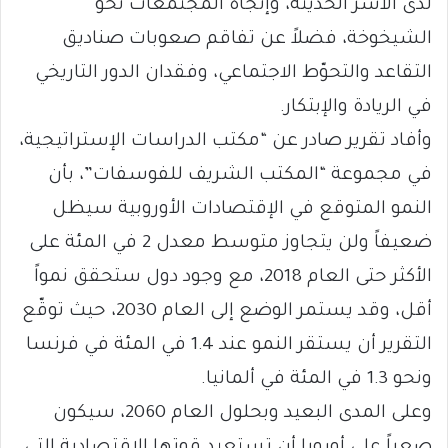
لدى الأسر الحديثة، وإتجاه المجتمعات نحو
الشيخوخة، فضلاً عن تفاقم صعوبات صناديق
التقاعد والتحوّط الاجتماعي، وفقدان الدور التاريخي
في الريادة والإبتكار.
وأفاد تقرير صادر عن “مكتب الدراسات الإستراتيجية،
في مجموعة “المكتب الشريف للفوسفات”، بأن
النمو المتوقع في الإقتصادات الأوروبية سيظل
ضعيفاً ولن يتجاوز متوسط معدل 2 في المئة على
الأكثر حتى العام 2018، مع وجود دول ستحقق نمواً
أقل، وقد يستمر الوضع إلى العام 2030، حيث توقّع
التقرير أن يستقر النمو عند 1.4 في المئة في فرنسا
ونحو 1.3 في المئة في ألمانيا.
وعلى المدى البعيد وبحلول العام 2060، سيكون
صعباً على أوروبا أن تستعيد قوتها الإقتصادية التي