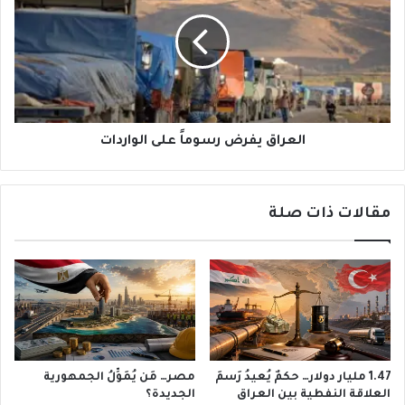
رسوماً
على
الواردات
العراق يفرض رسوماً على الواردات
مقالات ذات صلة
1.47 مليار دولار… حكمٌ يُعيدُ رَسمَ
مصر… مَن يُمَوِّلُ الجمهورية
العلاقة النفطية بين العراق
الجديدة؟