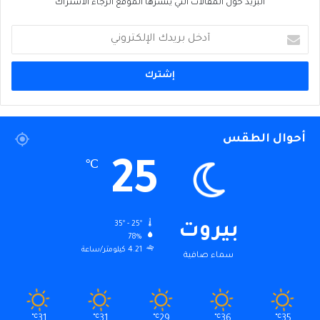
البريد حول المقالات التي ينشرها الموقع الرجاء الاشتراك
أدخل
بريدك
الإلكتروني
أحوال الطقس
25
℃
35º - 25º
بيروت
78%
4.21 كيلومتر/ساعة
سماء صافية
℃
31
℃
31
℃
29
℃
36
℃
35