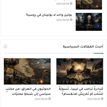
2026/08/06
بوتين واحد لا بوتينان في روسيا!
2026/08/06
أحدث المقالات السياسية
مُبادرةُ ترامب في ليبيا… تَسوِيَةٌ
الحوثيون في العراق: من مكتبٍ
للنُخَب أم تَكريسٌ للانقسام؟
سياسي إلى شبكةِ عمليّات
2026/08/06
2026/08/06