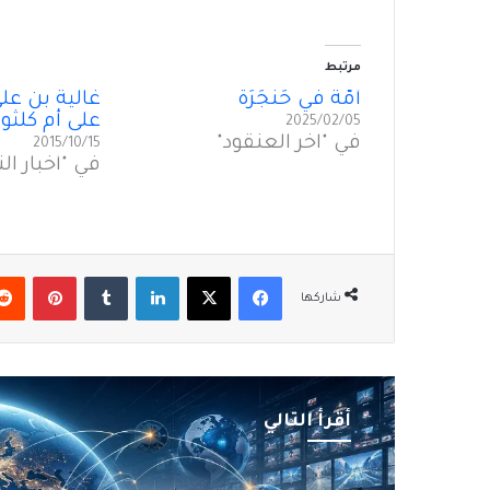
مرتبط
أُمَّةٌ في حَنْجَرَة
غالية بن علي 
على أم كلثو
2025/02/05
في "آخر العنقود"
2015/10/15
في "أخبار ال
فيسبوك
‫X
لينكدإن
بينتير
شاركها
أقرأ التالي