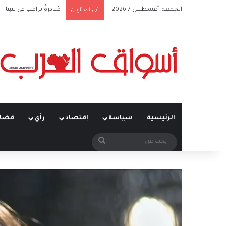
الجمعة, أغسطس 7 2026
مُبادرةُ ترامب في ليبيا… ت
في العناوين
الرئيسية
سياسة
إقتصاد
رأي
قضاي
بحث
عن