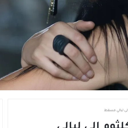
إلى ليالي مسقط
لثوم إلى ليالي