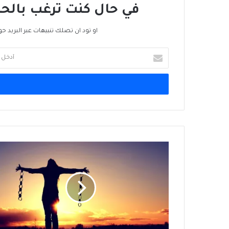
في حال كنت ترغب بالحص
او تود ان تصلك تنبيهات عبر البريد حو
أدخل
بريدك
الإلكتروني
عندما
لا
تكون
الحريَّة
بريئة