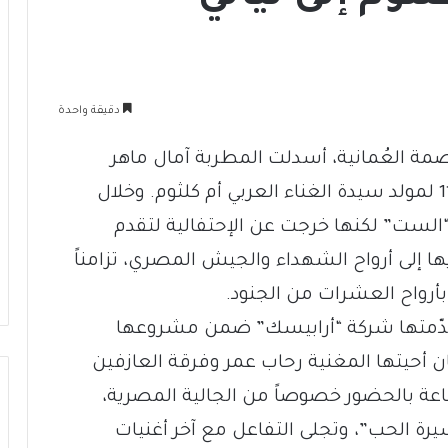
دقيقة واحدة
صمة العُمانية، أسدلت المطربة آمال ماهر
الستار على إحتفالية مسقط بالذكرى الـ110 لمولد سيدة الغناء العربي أم كلثوم. وخلال
“الست” لكنها خرجت عن الإحتفالية لتقدم
ا إلى أرواح الشهداء والجيش المصري، تزامناً
بأرواح العشرات من الجنود.
 قدّمتها شركة “أرابيسك” ضمن مشروعها
أحيتها المغنية رحاب عمر وفرقة العازفين
اعة بالحضور خصوصاً من الجالية المصرية،
ة الحب”، وتجلى التفاعل مع آخر أغنيات