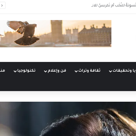
َسوِيَةٌ للنُخَب أم تَكريسٌ للانقسام؟
ا وتحقيقات
ثقافة وتراث
فن وإعلام
تكنولوجيا
منو