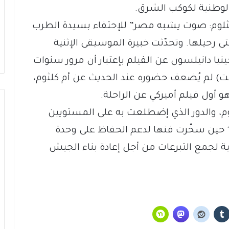
الوطنية لكوكب الشرق.
أم كثلوم: صوت يشبه مصر” للإحتفاء بسيدة الطرب
ى رحيلها. وتحدّثت خبيرة الموسيقى الإثنية
نيا دانيلسون عن الفيلم بإعتبار أن مرور سنوات
ئت) لم يُضعف حضوره عند الحديث عن أم كلثوم،
هو أول فيلم أميركي عن الراحلة.
م، والدور الذي إضطلعت به على المستويين
الوطني والعربي، خصوصاً بعد نكسة 1967 حين سخّرت فنها لدعم الحفاظ على وحدة
ية لجمع التبرعات من أجل إعادة بناء الجيش
الإعلامُ السعودي… صناعةٌ جديدة تَبحَثُ عن
مكانِها بين الاقتصادِ والقوّة الناعمة (3 من 3)
الإعلامُ السعودي… صناعةٌ جديدة تَبحَثُ عن
مكانِها بين الاقتصاد والقوّة الناعمة (2 من 3)