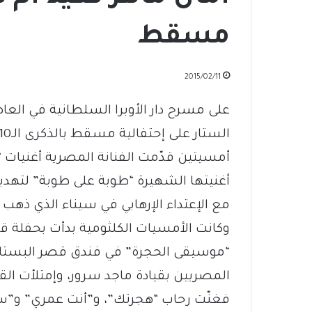
مسقط
2015/02/11
على مسرح دار الأوبرا السلطانية في العا
أمسيتين قدّمت الفنانة المصرية أغنيات 
أغنيتها الشهيرة “طوبة على طوبة” لتهديه
مع الإعتداء الإرهابي في سيناء الذي ذهب 
وكانت الأمسيات الكلثومية بدأت بحفلة
“موسيقى الحجرة” في فندق قصر البستان 
المصريين بقيادة ماجد سرور، وإمتلأت الق
فغنّت رحاب “هجرتك”، و”أنت عمري” و”سير