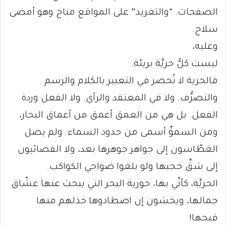
الصفحات. “والتغريد” على المواقع مباح وهو أمضى
سلاح.
وعليه،
ليست كلُّ حريَّة بريئة.
فالحرية لا تُحصر في التعبير بالكلام والرسم
والتصرُّف. ولا في المعتقد والرأي. ولا الفعل وردة
الفعل. بل هي من العمق أعمق من أعماق البحار،
ومن السموِّ أسمى من حدود السماء. ولم يصل
الغطّاسون إلى جواهر جوهرها بعد، ولا الفضائيون
إلى شقِّ حجبها ولو بلغوا ضواحي الكواكب.
الحريَّة، كأنّي بها، حورية البحر التي يبحث عنها عشّاق
جمالها، ويخشون إن اصطادوها خذلهم منها
قبحها!