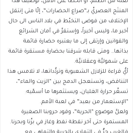
لعلَّه من الظُّلم، أو الخطأ على الأقلّ، توصيف هذا
المنتَج العصريِّ بـ”صراع الحضارات”، إلّا متى إنتقل
الإختلاف من فوضى التخبّط في بلاد الناس الى حال
أخير ما، وليس آخيراً، وإستقرَّ في أمان الشرائع
والقوانين وإرتقى إلى ما يعتبره حضارة قائمة
بذاتها… ومتى قابله شرقنا بحضارة مستقرة قائمة
على شموليَّة وعقلانيَّة.
أيُّ قراءة للزلازل الشعبوية وتردُّداتها، لا تلامس هذا
التناقض، وتستعجل الدمج بين “الزيت والماء”،
تسعِّر حرارة الغليان، ويستثمرها ما أسمّيه:
“الإستعمار من بعيد” في لعبة الأمم.
ولعلَّ موضوع “الحرية”، وقود حروبنا الصغيرة
المستمرة حتى آخر نقطة نفط وغاز في برِّنا وبحرنا.
فالغرب حرٌّ في التمادي بالحرية والتماهي مع