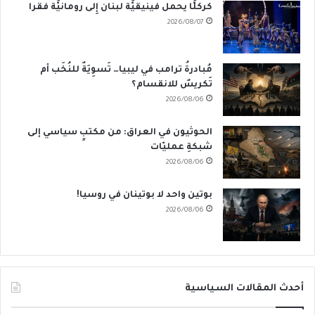
كركلَّا يحمل فينيقيَّة لبنان إِلى رومانيَّة فقرا
2026/08/07
مُبادرةُ ترامب في ليبيا… تَسوِيَةٌ للنُخَب أم
تَكريسٌ للانقسام؟
2026/08/06
الحوثيون في العراق: من مكتبٍ سياسي إلى
شبكةِ عمليّات
2026/08/06
بوتين واحد لا بوتينان في روسيا!
2026/08/06
أحدث المقالات السياسية