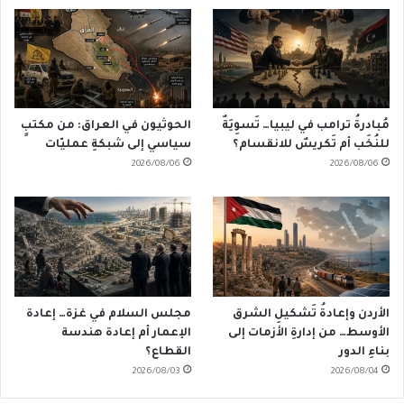
مُبادرةُ ترامب في ليبيا… تَسوِيَةٌ
الحوثيون في العراق: من مكتبٍ
للنُخَب أم تَكريسٌ للانقسام؟
سياسي إلى شبكةِ عمليّات
2026/08/06
2026/08/06
الأردن وإعادةُ تَشكيلِ الشرق
مجلس السلام في غزة… إعادة
الأوسط… من إدارةِ الأزمات إلى
الإعمار أم إعادة هندسة
بناءِ الدور
القطاع؟
2026/08/03
2026/08/04