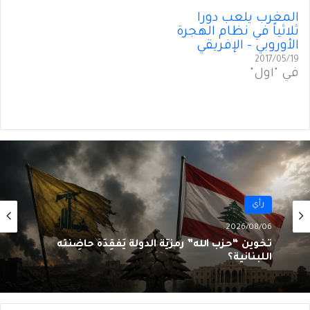
المغرب يلعب دوراً
ثلاثياً في نظام الهجرة
الأوروبي – الإفريقي
2017/05/19
في "أول"
رأي
2026/08/06
سقوطُ “الأذرُع”: هل انتهى زمنُ الوكلاء؟