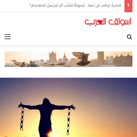
مُبادرةُ ترامب في ليبيا… تَسوِيَةٌ للنُخَب أم تَكريسٌ للانقسام؟
بحث عن
الق