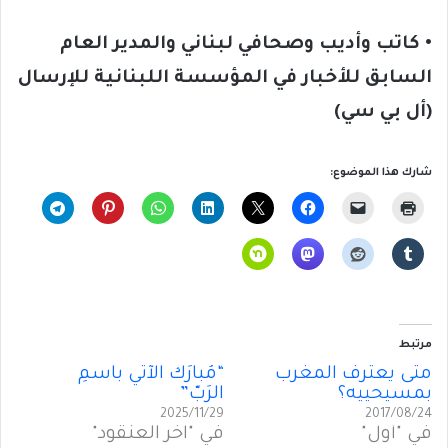
• كاتب وأديب وصحافي لبناني والمدير العام
السابق للأخبار في المؤسسة اللبنانية للإرسال
(أل بي سي)
شارك هذا الموضوع:
مرتبط
متى يعترف المغرب
“مُبارَكٌ الآتي باسمِ
بمسيحييه؟
الرَبّ”
2025/11/29
2017/08/24
في "أول"
في "آخر العنقود"