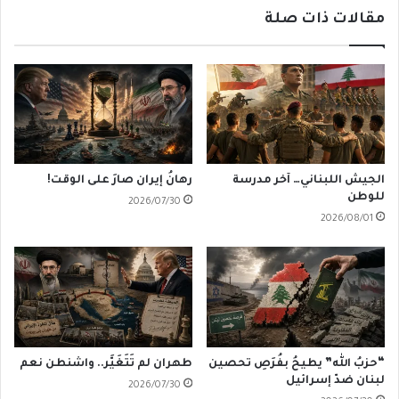
مقالات ذات صلة
الجيش اللبناني… آخر مدرسة
رهانُ إيران صارَ على الوقت!
للوطن
2026/07/30
2026/08/01
“حزبُ الله” يطيحُ بفُرَصِ تحصين
طهران لم تَتَغَيَّر.. واشنطن نعم
لبنان ضدّ إسرائيل
2026/07/30