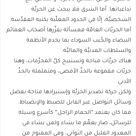
تداعياتها. أما الشرق فلا يبحث عن الحريَّة
الشخصيَّة، إلّا في الحدود المعلّبة بكتبه المقدَّسة.
أما الحريّات العامّة فمسألة يقرِّرها أصحاب العمائم
البيضاء والجُبب السوداء بما يخدم الأنظمة
والسلطات المدنيَّة والماليَّة.
هناك حريَّات مباحة وتستبيح كلَّ المحرَّمات، وهنا
حريّات مقموعة بالحدِّ الأقصى، ومتململة بالحدِّ
الأدنى.
ولكن حركة تصدير الحريَّة وإستيرادها متاحة بفضل
وسائل التواصل غير القابل للضبط والإنضباط.
فما كان يعتمد “الحمام الزاجل” كأسرع وسيلة
للرسائل، صار يعمِّم ما يشاء ولمن يشاء في
المعدود القليل من الثواني، وفي المفتوح من