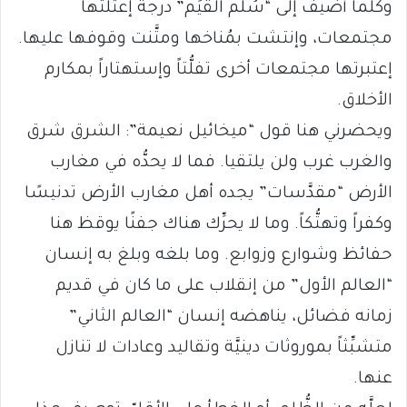
وكلَّما أضيف إلى “سُلَّم القيَم” درجة إعتلتها
مجتمعات، وإنتشت بمُناخها ومتَّنت وقوفها عليها.
إعتبرتها مجتمعات أخرى تفلُّتاً وإستهتاراً بمكارم
الأخلاق.
ويحضرني هنا قول “ميخائيل نعيمة”: الشرق شرق
والغرب غرب ولن يلتقيا. فما لا يحدُّه في مغارب
الأرض “مقدَّسات” يجده أهل مغارب الأرض تدنيسًا
وكفراً وتهتُّكاً. وما لا يحرِّك هناك جفنًا يوقظ هنا
حفائظ وشوارع وزوابع. وما بلغه وبلغ به إنسان
“العالم الأول” من إنقلاب على ما كان في قديم
زمانه فضائل، يناهضه إنسان “العالم الثاني”
متشبِّثاً بموروثات دينيَّة وتقاليد وعادات لا تنازل
عنها.