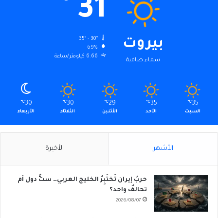
31
35º - 30º
بيروت
69%
6.66 كيلومتر/ساعة
سماء صافية
℃
30
℃
30
℃
29
℃
35
℃
35
السبت
الأحد
الأثنين
الثلاثاء
الأربعاء
الأشهر
الأخيرة
حربُ إيران تَختَبِرُ الخليج العربي… ستُّ دول أم
تحالفٌ واحد؟
2026/08/07