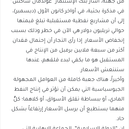
من جهته، أشار بنك الإستثمار “غولدمان ساكس”
في مذكرة بحثية، في أواخر كانون الأول (ديسمبر)،
إلى أن مشاريع نفطية مستقبلية تبلغ قيمتها
حوالي تريليون دولار هي الآن في خطر وذلك بسبب
إنخفاض الأسعار. إذا رأى التجار أن إحتمال فقدان
أكثر من سبعة ملايين برميل من الإنتاج في
المستقبل هو ما يكفي لبدء قلقهم، عندها
ستنتعش الأسعار.
وأخيراً، هناك جعبة كاملة من العوامل المجهولة
الجيوسياسية التي يمكن أن تؤثر في إنتاج النفط
المادي، أو ببساطة تقلق الأسواق، أو كلاهما؛ كلٌّ
منهما يستطيع أن يرسل الأسعار إرتفاعاً بشكل
حاد.
إن “الدولة الإسلامية”، الجماعة الارهابية التي