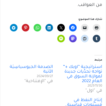
من العواقب.
شارك هذا الموضوع:
مرتبط
استراتيجية “أوبك +”
الصدمةُ الجيوسياسِيّةُ
تواجه تحدّيات جديدة
الآتية
لموازنة السوق في
2024/09/27
العام 2022
في "الإفتتاحية"
2021/11/30
في "أول"
إنتاج النفط في
مستويات قياسية…