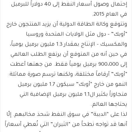
إحتمال وصول أسعار النفط إلى 40 دولاراً للبرميل
في العام 2015.
وتتوقع وكالة الطاقة الدولية أن يزيد المنتجون خارج
“أوبك” – دول مثل الولايات المتحدة وروسيا
والمكسيك – الإنتاج بمقدار 1.3 مليون برميل يومياً،
في حين أنه من المتوقع أن يرتفع الطلب العالمي
إلى 900،000 برميل يومياً فقط. من جهتها أعطت
“أوبك” أرقاماً مختلفة، ولكنها ترسم صورة مماثلة:
النمو من خارج “أوبك” سيكون 1.7 مليون برميل
متجاوزاً بكثير ال1.1 مليون برميل الإضافية التي
يحتاجها العالم.
لذا على “الدببة” في سوق النفط شحذ مخالبهم. إلّا
أنها قد تواجه نطحاً من “الثيران” التي تُعطي أسعاراً