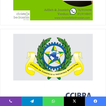
يسبوك
‫X
واتساب
تيلقرام
ڤايبر