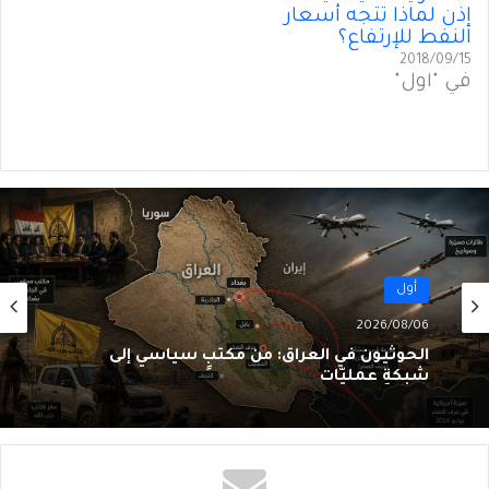
إذن لماذا تتجه أسعار
النفط للإرتفاع؟
2018/09/15
في "أول"
أول
2026/08/06
الحوثيون في العراق: من مكتبٍ سياسي إلى
شبكةِ عمليّات