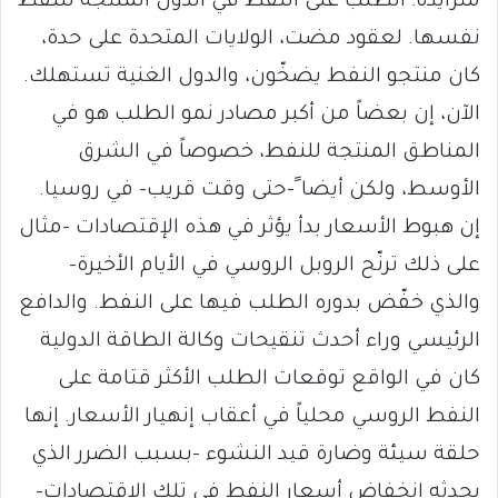
متزايدة: الطلب على النفط في الدول المنتجة للنفط
نفسها. لعقود مضت، الولايات المتحدة على حدة،
كان منتجو النفط يضخّون، والدول الغنية تستهلك.
الآن، إن بعضاً من أكبر مصادر نمو الطلب هو في
المناطق المنتجة للنفط، خصوصاً في الشرق
الأوسط، ولكن أيضا ً-حتى وقت قريب- في روسيا.
إن هبوط الأسعار بدأ يؤثر في هذه الإقتصادات –مثال
على ذلك ترنّح الروبل الروسي في الأيام الأخيرة–
والذي خفّض بدوره الطلب فيها على النفط. والدافع
الرئيسي وراء أحدث تنقيحات وكالة الطاقة الدولية
كان في الواقع توقعات الطلب الأكثر قتامة على
النفط الروسي محلياً في أعقاب إنهيار الأسعار. إنها
حلقة سيئة وضارة قيد النشوء –بسبب الضرر الذي
يحدثه إنخفاض أسعار النفط في تلك الإقتصادات–