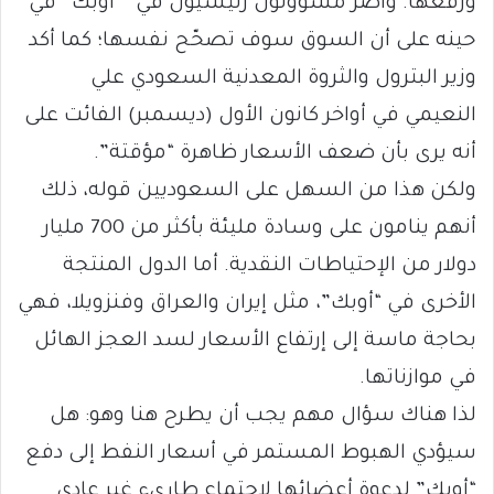
ورفعها. وأصرّ مسؤولون رئيسيون في ” أوبك” في
حينه على أن السوق سوف تصحّح نفسها؛ كما أكد
وزير البترول والثروة المعدنية السعودي علي
النعيمي في أواخر كانون الأول (ديسمبر) الفائت على
أنه يرى بأن ضعف الأسعار ظاهرة “مؤقتة”.
ولكن هذا من السهل على السعوديين قوله، ذلك
أنهم ينامون على وسادة مليئة بأكثر من 700 مليار
دولار من الإحتياطات النقدية. أما الدول المنتجة
الأخرى في “أوبك”، مثل إيران والعراق وفنزويلا، فهي
بحاجة ماسة إلى إرتفاع الأسعار لسد العجز الهائل
في موازناتها.
لذا هناك سؤال مهم يجب أن يطرح هنا وهو: هل
سيؤدي الهبوط المستمر في أسعار النفط إلى دفع
“أوبك” لدعوة أعضائها لإجتماع طارىء غير عادي