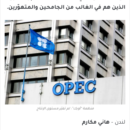
الذين هم في الغالب من الجامحين والمتهوّرين.
منظمة “أوبك”: لم تغيّر مستوى الإنتاج
لندن –
هاني مكارم