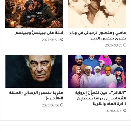
عاصي ومنصور الرحباني في وداع
قبلةٌ على جبينهنَّ وجبينهم
نصري شمس الدين
2026/03/22
2026/03/25
“القافر”… حين تتحوَّلُ الرواية
مئوية منصور الرحباني (الحلقة
العُمانية إلى دراما تَستَنطِقُ
8-الأَخيرة)
ذاكرة الماء والقرية
2026/02/07
2026/03/10