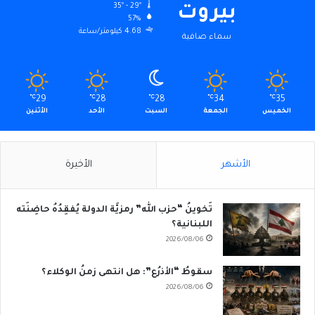
35º - 29º
بيروت
57%
4.68 كيلومتر/ساعة
سماء صافية
℃
29
℃
28
℃
28
℃
34
℃
35
الخميس
الجمعة
السبت
الأحد
الأثنين
الأشهر
الأخيرة
تَخوينُ “حزب الله” رمزيَّة الدولة يُفقِدُهُ حاضِنَته
اللبنانية؟
2026/08/06
سقوطُ “الأذرُع”: هل انتهى زمنُ الوكلاء؟
2026/08/06