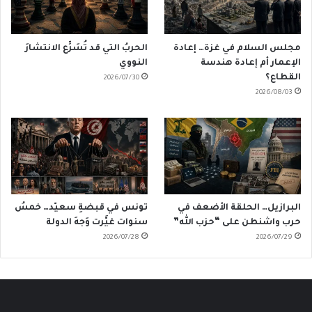
مجلس السلام في غزة… إعادة
الحربُ التي قد تُسَرِّع الانتشارَ
الإعمار أم إعادة هندسة
النووي
القطاع؟
2026/07/30
2026/08/03
البرازيل… الحلقة الأضعف في
تونس في قبضةِ سعيّد… خمسُ
حرب واشنطن على “حزب الله”
سنوات غيَّرت وَجهَ الدولة
2026/07/28
2026/07/29