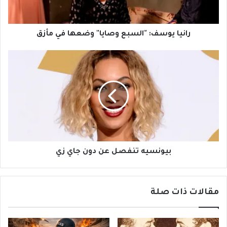
مأزق
رانيا يوسف: "السبع وصايا" وضعها في مأزق
بيونسيه
تنفصل
عن
دون
جاي
زي
بيونسيه تنفصل عن دون جاي زي
مقالات ذات صلة