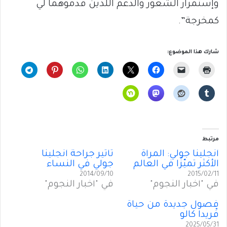
وإستمرار الشعور والدعم اللذين قدموهما لي
كمخرجة”.
شارك هذا الموضوع:
مرتبط
أنجلينا جولي: المرأة
تأثير جراحة أنجلينا
الأكثر تميّزًا في العالم
جولي في النساء
2014/09/10
2015/02/11
في "أخبار النجوم"
في "أخبار النجوم"
فصول جديدة من حياة
فْريدا كالو
2025/05/31