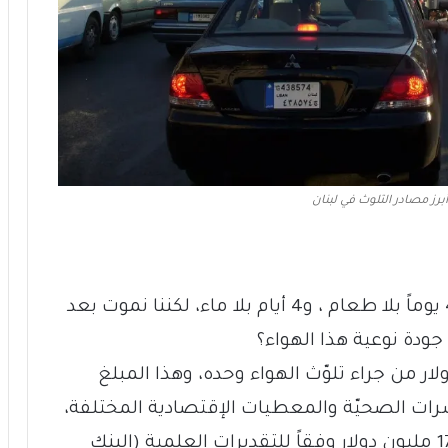
برز مصادر التلوث في لبنان
يفيد أهل العلم بأنه «يمكننا أن نعيش 40 يوماً بلا طعام ، و4 أيام بلا ماء، لكننا نموت بعد
لّ يوم يتكبّد لبنان 470 ألف دولار من جراء تلوّث الهواء وحده، وهذا المبلغ
ؤشّرات الصحيّة والمعطيات الإقتصادية المختلفة،
وقد بلغت الكلفة السنوية لهذا التلوث 170 مليون دولار وفقاً للتقديرات العلمية (البنك