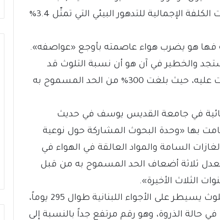
الدولي ـ 2011)؛ وهي خسارةٌ تُعدّ أحد مكوّنات الكلفة الإجمالية للتدهور البيئي التي تمثّل 3.4%
ائه فها هو يضرب هواء عاصمته بأوجع «عواصفه».
لمستجد والخطير في آن هو أن نسبة التلوث قد
وصلت في بيروت إلى ثلاثة أضعاف ما كانت عليه، حيث بلغت 300% من الحد المسموح به
يزيائية في جامعة القديس يوسف في حديث
امت بها «وحدة البحوث المشاركة حول نوعية
زات السامة والمواد العالقة في الهواء في
بمعدل ثلاثة أضعاف الحد المسموح به من قبل
ت الثلاث الأخيرة».
ويضيف : «إن ورشة العمل أظهرت أن التلوث يسيطر على الأجواء اللبنانية طوال 295 يوماً،
في حالة الذروة، وهو رقم مرتفع جداً بالنسبة إلى