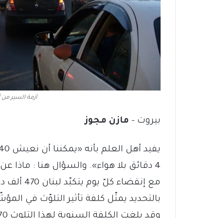
أزمة السير من أ
بيروت –
مازن مجوز
4 دقائق بلا هواء». والسؤال هنا : ماذا عن جودة نوعية هذا الهواء؟
مع إنقضاء ك
بالتحديد يمثّل كلفة تأثير التلوّث في الم