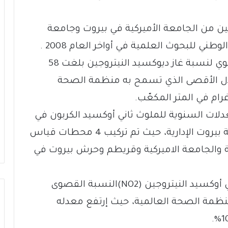
ين من الجامعة الأميركية في بيروت وجامعة
القديس يوسف – والتي أنشاها المجلس الوطني للبحوث العلمية في أواخر العام 2008 .
فإن الدراسة تظهر أيضاً أن المعدل السنوي لنسبة غاز ديوكسيد النيتروجين بلغت 58
عدّل الأقصى الذي تسمح به منظمة الصحة
معدلات السنوية للملوث ثاني أوكسيد الكربون في
23 موقع قياس موزعة على مساحة مدينة بيروت الإدارية، حيث تم تركيب 4 محطات قياس
 والجامعة الاميركية وقريطم وحرش بيروت في
وبينت المعدلات تخطي نسبة التلوث بثاني أوكسيد النيتروجين (NO2)النسبة القصوى
مة الصحة العالمية، حيث إرتفع معدله