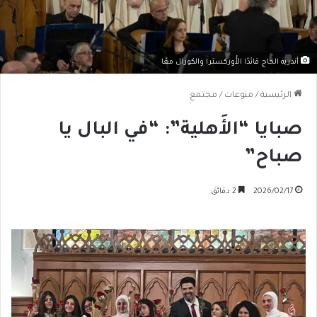
أندريه الحاج قائدًا الأُوركسترا والكورال معًا
الرئيسية
/
منوعات
/
مجتمع
صبايا “الأَهلية”: “في البال يا
صباح”
2026/02/17
2 دقائق