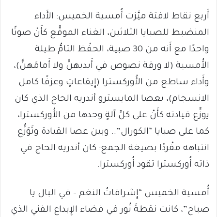
أَربع نقاط لافتة ميَّزت أُمسية الخميس: الأَداء
المنضبط للصبايا الثلاثين، الغناء الموقَّع كأَنْ صوتًا
واحدًا مع أَنه من 30 صبية، الحفْظ التامُّ طيلة
الأُمسية (لا ورقة نصوص في أَيديهنَّ ولا أَمامَهنَّ)،
وأَداء ساطع من الأُوركسترا (إِيقاعاتٍ وعزفًا كامل
الانسجام)، بعصا المايسترو أندريه الحاج الذي كان
يوزِّع قيادته كأَنْ على كلِّ آلةٍ وحدها من الأُوركسترا،
كما على صبايا “الكورال”.. وبين عصا القيادة وتَوَزُّع
انتباهه مفْردًا بصيغة الجمع: كان أندريه الحاج في
ذاته أُوركسترا تقود أُوركسترا.
أُمسية الخميس “إِشراقاتُ النغم – في البال يا
صباح”، كانت نقطةَ نُور في فضاء الإِبداع الفني الذي