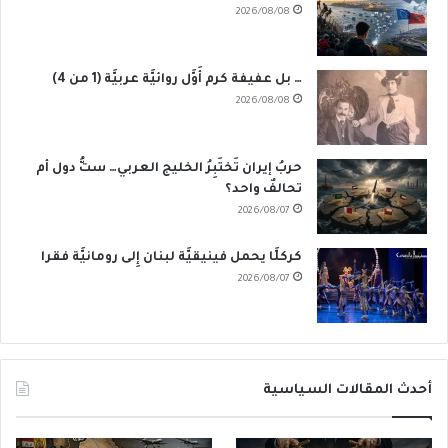
2026/08/08
… بل عفيفة كرم أَوَّل روائيَّة عربيَّة (1 من 4)
2026/08/08
حربُ إيران تَختَبِرُ الخليج العربي… ستُّ دول أم
تحالفٌ واحد؟
2026/08/07
كركلَّا يحمل فينيقيَّة لبنان إِلى رومانيَّة فقرا
2026/08/07
أحدث المقالات السياسية