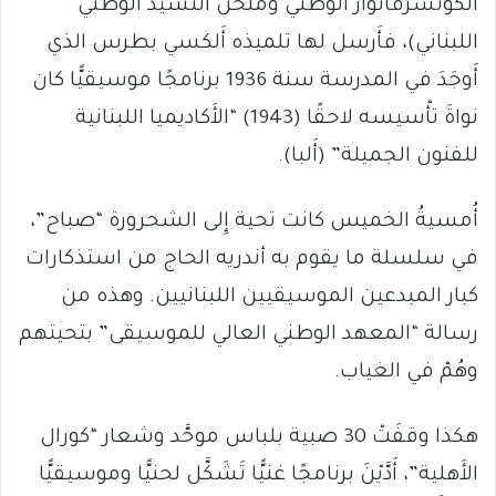
الكونسرفاتوار الوطني وملحّن النشيد الوطني
اللبناني)، فأَرسل لها تلميذه أَلكسي بطرس الذي
أَوجَدَ في المدرسة سنة 1936 برنامجًا موسيقيًّا كان
نواةَ تأْسيسه لاحقًا (1943) “الأَكاديميا اللبنانية
للفنون الجميلة” (أَلبا).
أُمسيةُ الخميس كانت تحية إِلى الشحرورة “صباح”،
في سلسلة ما يقوم به أندريه الحاج من استذكارات
كبار المبدعين الموسيقيين اللبنانيين. وهذه من
رسالة “المعهد الوطني العالي للموسيقى” بتحيتهم
وهُمْ في الغياب.
هكذا وقفَتْ 30 صبية بلباس موحَّد وشعار “كورال
الأَهلية”، أَدَّيْنَ برنامجًا غنيًّا تَشَكَّل لحنيًّا وموسيقيًّا