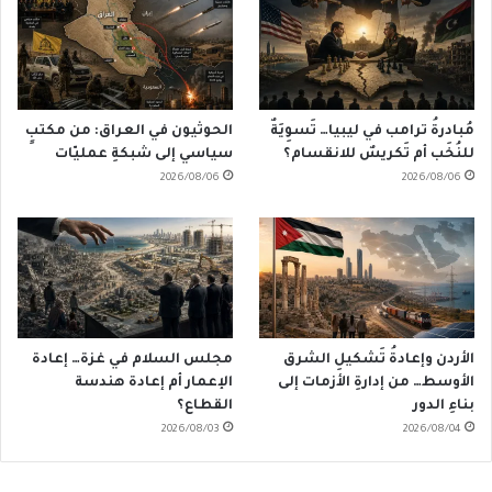
مُبادرةُ ترامب في ليبيا… تَسوِيَةٌ
الحوثيون في العراق: من مكتبٍ
للنُخَب أم تَكريسٌ للانقسام؟
سياسي إلى شبكةِ عمليّات
2026/08/06
2026/08/06
الأردن وإعادةُ تَشكيلِ الشرق
مجلس السلام في غزة… إعادة
الأوسط… من إدارةِ الأزمات إلى
الإعمار أم إعادة هندسة
بناءِ الدور
القطاع؟
2026/08/03
2026/08/04