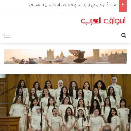
مُبادرةُ ترامب في ليبيا… تَسوِيَةٌ للنُخَب أم تَكريسٌ للانقسام؟
بحث عن
الق