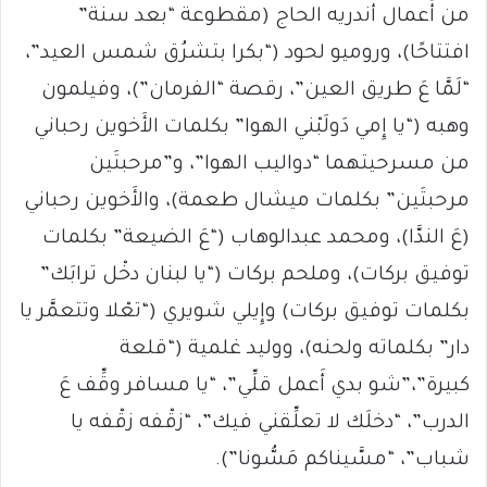
من أَعمال أندريه الحاج (مقطوعة “بعد سنة”
افتتاحًا)، وروميو لحود (“بكرا بتشرُق شمس العيد”،
“لَمَّا عَ طريق العين”، رقصة “الفرمان”)، وفيلمون
وهبه (“يا إِمي دَولَبْني الهوا” بكلمات الأَخوين رحباني
من مسرحيتهما “دواليب الهوا”، و”مرحبتَين
مرحبتَين” بكلمات ميشال طعمة)، والأَخوين رحباني
(عَ الندَّا)، ومحمد عبدالوهاب (“عَ الضيعة” بكلمات
توفيق بركات)، وملحم بركات (“يا لبنان دخْل ترابَك”
بكلمات توفيق بركات) وإِيلي شويري (“تعْلا وتتعمَّر يا
دار” بكلماته ولحنه)، ووليد غلمية (“قلعة
كبيرة”،”شو بدي أَعمل قلِّي”، “يا مسافر وقِّف عَ
الدرب”، “دخلَك لا تعلِّقني فيك”، “زقْفه زقْفه يا
شباب”، “مسَّيناكم مَسُّونا”).