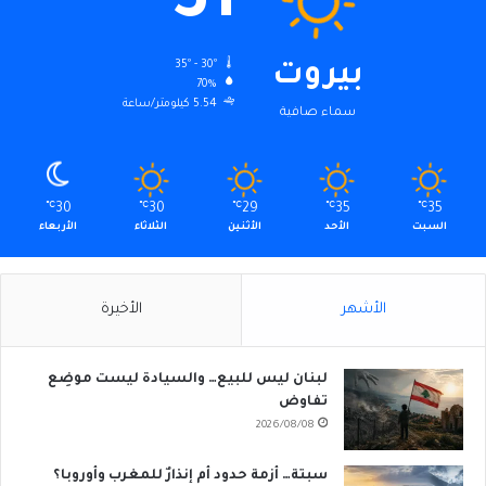
31
35º - 30º
بيروت
70%
5.54 كيلومتر/ساعة
سماء صافية
℃
30
℃
30
℃
29
℃
35
℃
35
السبت
الأحد
الأثنين
الثلاثاء
الأربعاء
الأشهر
الأخيرة
لبنان ليس للبيع… والسيادة ليست موضِع
تفاوض
2026/08/08
سبتة… أزمة حدود أم إنذارٌ للمغرب وأوروبا؟