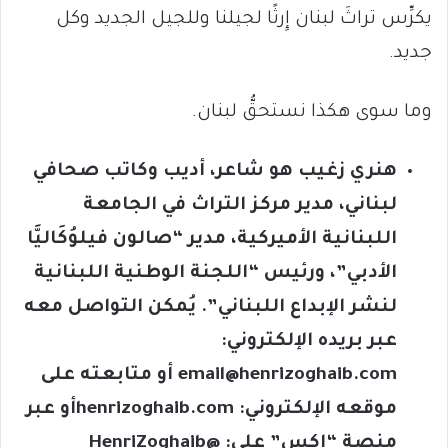
يكرِّس تراثَ لبنان إِرثًا لجيلنا وللجيل الجديد وكل
جديد.
وما سوى هكذا نستحقُّ لبنان.
هنري زغيب هو شاعر، أديب وكاتب صحافي
لبناني، مدير مركز التراث في الجامعة
اللبنانية الأميركية، مدير “صالون فيلوُكَاليَّا
الأدبي”، ورئيس “اللجنة الوطنية اللبنانية
لنشر الإبداع اللبناني”. يُمكن التواصل معه
عبر بريده الإلكتروني:
email@henrizoghaib.com
أو متابعته على
موقعه الإلكتروني:
henrizoghaib.com
أو عبر
منصة “إكس” على: @
HenriZoghaib