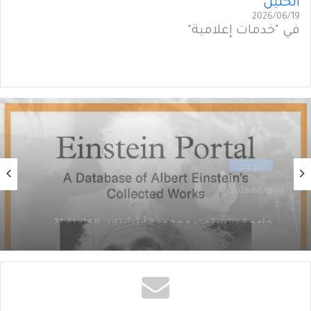
الحنين”
2026/06/19
في "خدمات إعلامية"
منوعات
2026/06/09
جامعة برنستون: مجموعة آينشتاين الكاملة (1
من 2)