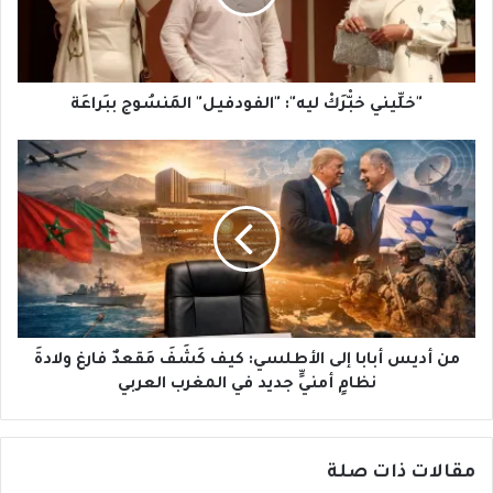
ببَراعَة
"خلِّيني خبّْرَكْ ليه": "الفودفيل" المَنسُوج ببَراعَة
من
أديس
أبابا
إلى
الأطلسي:
كيف
كَشَفَ
مَقعدٌ
فارغ
ولادةَ
من أديس أبابا إلى الأطلسي: كيف كَشَفَ مَقعدٌ فارغ ولادةَ
نظامٍ
نظامٍ أمنيٍّ جديد في المغرب العربي
أمنيٍّ
جديد
في
مقالات ذات صلة
المغرب