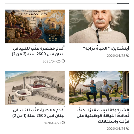
العربي
آينشتاين: “الحياةُ درَّاجة”
أَقدم معصرة عنَب للنبيذ في
لبنان قبل 2600 سنة (2 من 2)
2026/04/28
2026/04/25
الشيخوخة ليست قدرًا… كيفَ
أَقدم معصرة عنَب للنبيذ في
تُحافظُ اللياقةُ الوظيفية على
لبنان قبل 2600 سنة (1 من 2)
قوّتك واستقلالك
2026/04/21
2026/04/24