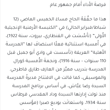
فرصةَ الأَداء أَمام جمهور عام.
هذا ما حقَّقَهُ الحاج مساءَ الخميس الماضي (12
شباط/فبراير الحالي) في “الكنيسة الأَرمنية الإِنجيلية
الأُولى” (تأَسَّسَت في القنطاري، بيروت، سنة 1922)،
في أُمسية استثنائية فعلًا استضافَ لها “المدرسةَ
الأَهلية” العريقة (تأَسست في وادي أَبو جميل قبل
110 سنوات – سنة 1916)، ونجمةَ الأُمسية كورال
المدرسة بتدريب مميَّز من العازف طارق قاطرجي.
والموسيقى، كما قالت في الافتتاح مديرةُ المدرسة
السيدة رضا عيَّاش، في أَساس برنامج المدرسة
منذ تولت إِدارتها السيدة وداد المقدسي قرطاس
سنة 1934، واستعانَت بوديع صبرا (مؤَسس