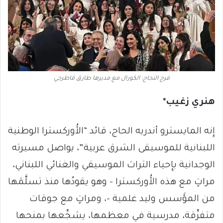
فرح النجاح: الكورال مع مديرها طارق قاطرجي
هنري زغيب*
إِنه المايسترو أندريه الحاج، قائد “الأُوركسترا الوطنية
اللبنانية للموسيقى الشرق عربية”، يواصل مسيرته
الوجدانية بإِحياء التراث الموسيقي والغنائي اللبناني،
مراتٍ مع هذه الأُوركسترا – وهو يقودُها منذ تسلَّمَها
من المؤَسس وليد غلمية -، ومراتٍ مع جوقات
متفرِّقة، مدرسية في معظمها، يشجِّعها بمنحها