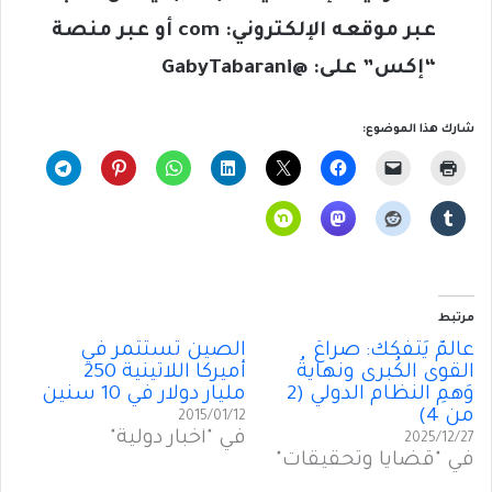
عبر موقعه الإلكتروني:
com
أو عبر منصة
“إكس” على: @
GabyTabarani
شارك هذا الموضوع:
مرتبط
عالمٌ يَتَفَكَّك: صراعُ
الصين تستثمر في
القوى الكُبرى ونهايةُ
أميركا اللاتينية 250
وَهمِ النظام الدولي (2
مليار دولار في 10 سنين
من 4)
2015/01/12
في "أخبار دولية"
2025/12/27
في "قضايا وتحقيقات"