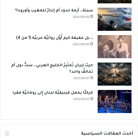
سبتة… أزمة حدود أم إنذارٌ للمغرب وأوروبا؟
2026/08/08
… بل عفيفة كرم أَوَّل روائيَّة عربيَّة (1 من 4)
2026/08/08
حربُ إيران تَختَبِرُ الخليج العربي… ستُّ دول أم
تحالفٌ واحد؟
2026/08/07
كركلَّا يحمل فينيقيَّة لبنان إِلى رومانيَّة فقرا
2026/08/07
أحدث المقالات السياسية