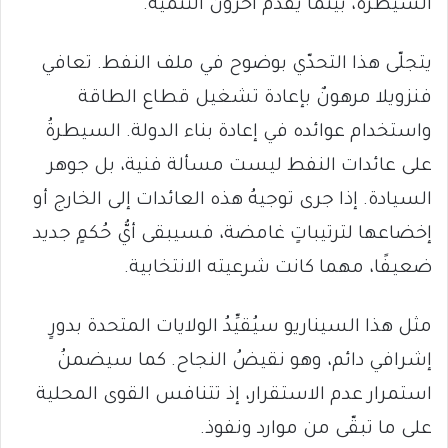
السيطرة، بينما يُقدّمُ آخرون التنمية.
يتجلّى هذا التحدّي بوضوح في ملف النفط. تعافي
فنزويلا مرهونٌ بإعادة تشغيل قطاع الطاقة
واستخدام عوائده في إعادة بناء الدولة. السيطرةُ
على عائدات النفط ليست مسألة فنية، بل جوهر
السيادة. إذا جرى توجيهُ هذه العائدات إلى الخارج أو
إخضاعها لترتيباتٍ غامضة، فسيبقى أيُّ حُكمٍ جديد
ضعيفًا، مهما كانت شرعيته الانتخابية.
مثل هذا السيناريو سيُقيِّدُ الولايات المتحدة بدورٍ
إشرافي دائم، وهو نقيضُ النجاح. كما سيضمنُ
استمرار عدم الاستقرار، إذ تتنافس القوى المحلية
على ما تبقّى من موارد ونفوذ.