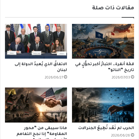
مقالات ذات صلة
قمّة أنقرة… اختبارُ أكبر تحوُّلٍ في
الاتفاقُ الذي يُعيدُ الدولة إلى
تاريخ “الناتو”
لبنان
2026/06/27
2026/07/03
الحرب لم تَعُد تُطِيعُ الجنرالات
ماذا سيبقى من “محور
المقاومة” إذا نجح التفاهم
2026/06/26