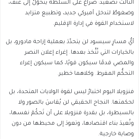
الثالث تصعيد: صراعٌ على السلطة يتحوَّلُ إلى عنف،
وضغوطٌ لتدخل أميركي جديد، وتطبيع متزايد
لاستخدام القوة في إدارة الإقليم.
أيُّ مسارٍ سيسود لن يتحدّدَ بعملية إزاحة مادورو، بل
بالخيارات التي تُتَّخذ بعدها. إغراء إعلان النصر
والمضي قدمًا سيكون قويًا، كما سيكون إغراء
التحكُّم المفرط. وكلاهما خطير.
فنزويلا اليوم اختبارٌ ليس لقوة الولايات المتحدة، بل
لحكمتها. النجاح الحقيقي لن يُقاسَ بالصور ولا
بالسيطرة، بل بقدرة فنزويلا على أن تَحكُمَ نفسها،
وتُعيدَ بناء اقتصادها، وتعودَ إلى محيطها من دون
وصاية خارجية.