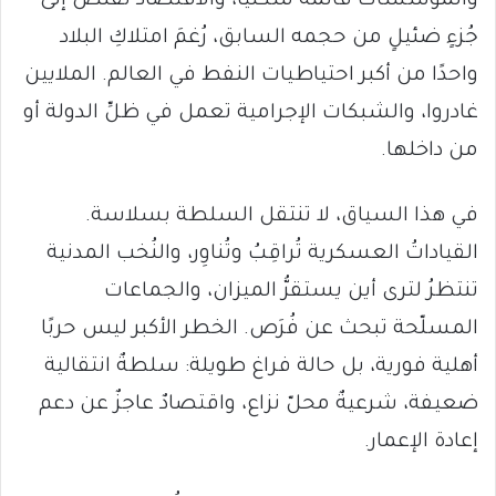
والمؤسسات قائمة شكليًا، والاقتصاد تقلّصَ إلى
جُزءٍ ضئيلٍ من حجمه السابق، رُغمَ امتلاكِ البلاد
واحدًا من أكبر احتياطيات النفط في العالم. الملايين
غادروا، والشبكات الإجرامية تعمل في ظلِّ الدولة أو
من داخلها.
في هذا السياق، لا تنتقل السلطة بسلاسة.
القياداتُ العسكرية تُراقِبُ وتُناوِر، والنُخب المدنية
تنتظرُ لترى أين يستقرُّ الميزان، والجماعات
المسلّحة تبحث عن فُرَص. الخطر الأكبر ليس حربًا
أهلية فورية، بل حالة فراغ طويلة: سلطةٌ انتقالية
ضعيفة، شرعيةٌ محلّ نزاع، واقتصادٌ عاجزٌ عن دعم
إعادة الإعمار.