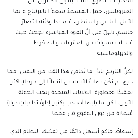
الحكم السلطوي. بالنسبة إلى الكثيرين من
الفنزويليين، حملَ المشهدُ شعورًا بالارتياح وربما
الأمل. أما في واشنطن، فقد بدا وكأنه انتصارٌ
حاسم، دليلٌ على أنَّ القوة المباشرة نجحت حيث
فشلت سنواتٌ من العقوبات والضغوط
والديبلوماسية.
لكنَّ التاريخَ نادرًا ما يُكافئ هذا القدر من اليقين. فما
جرى لم يَكُن نهايةَ الأزمة، بل انتقالًا إلى مرحلةٍ أكثر
تعقيدًا وخطورة. الولايات المتحدة ربحت الجولة
الأولى، لكن ما يليها أصعب بكثير: إدارةُ تداعياتِ دولةٍ
مُنهارة من دون الوقوع في فخِّها.
إسقاطُ حاكمٍ أسهل دائمًا من تفكيكِ النظام الذي