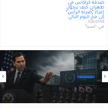
صَدمَةُ كراكاس في
طهران: كيف يتحوَّل
إغراءُ “ضَربَةِ الرأس”
إلى فخِّ اليوم التالي
2026/01/09
في "آسيا"
الإفتتاحية
2026/07/21
حين يُصبِحُ الحليفُ شريكًا