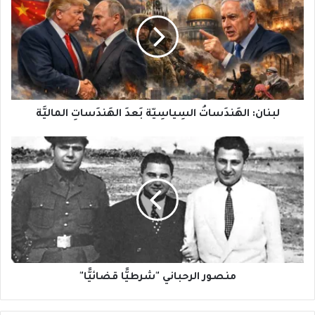
السِياسِيّة
بَعدَ
الهَندَساتِ
الماليَّة
لبنان: الهَندَساتُ السِياسِيّة بَعدَ الهَندَساتِ الماليَّة
منصور
الرحباني
"شرطيًّا
قضائيًّا"
منصور الرحباني "شرطيًّا قضائيًّا"