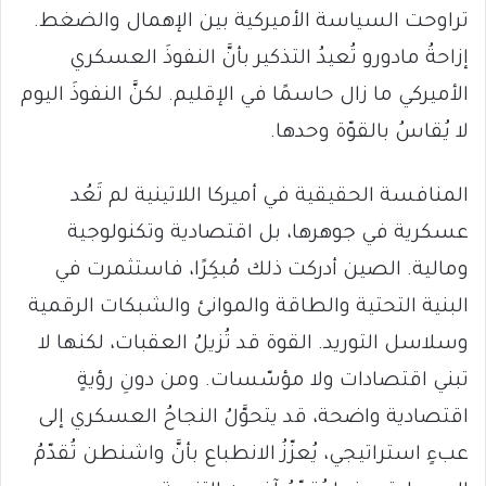
تراوحت السياسة الأميركية بين الإهمال والضغط.
إزاحةُ مادورو تُعيدُ التذكير بأنَّ النفوذَ العسكري
الأميركي ما زال حاسمًا في الإقليم. لكنَّ النفوذَ اليوم
لا يُقاسُ بالقوّة وحدها.
المنافسة الحقيقية في أميركا اللاتينية لم تَعُد
عسكرية في جوهرها، بل اقتصادية وتكنولوجية
ومالية. الصين أدركت ذلك مُبكِرًا، فاستثمرت في
البنية التحتية والطاقة والموانئ والشبكات الرقمية
وسلاسل التوريد. القوة قد تُزيلُ العقبات، لكنها لا
تبني اقتصادات ولا مؤسّسات. ومن دونِ رؤيةٍ
اقتصادية واضحة، قد يتحوَّلُ النجاحُ العسكري إلى
عبءٍ استراتيجي، يُعزّزُ الانطباع بأنَّ واشنطن تُقدّمُ