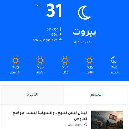
31
℃
31º - 30º
بيروت
66%
3.25 كيلومتر/ساعة
سماء صافية
℃
30
℃
30
℃
37
℃
35
℃
31
السبت
الأحد
الأثنين
الثلاثاء
الأربعاء
الأشهر
الأخيرة
لبنان ليس للبيع… والسيادة ليست موضِع
تفاوض
2026/08/08