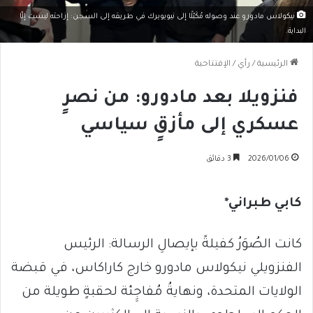
نيكولاس مادورو عند وصوله مُكَبّلًا إلى نيويويرك في طريقه إلى السجن: إزاحته ليست إلّا
البداية.
الرئيسية
/
رأي
/
الإفتتاحية
فنزويلا بعد مادورو: من نصرٍ
عسكري إلى مأزقٍ سياسي
2026/01/06
3 دقائق
كابي طبراني*
كانت الصُوَرُ كفيلةً بإيصالِ الرسالة: الرئيس
الفنزويلي نيكولاس مادورو خارج كاراكاس، في قبضة
الولايات المتحدة، ونهايةُ مُفاجِِئة لحقبةٍ طويلة من