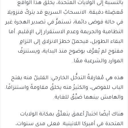
بالنسبة إلى الولايات المتحدة، يخلقُ هذا الواقع
مُعضِلة دقيقة. الانسحابُ السريع قد يتركُ فنزويلا
في حالة فوضى دائمة، تستمرُّ في تصدير الهجرة غير
النظامية والجريمة وعدم الاستقرار إلى الإقليم. أما
البقاء الطويل، فيحملُ خطرَ الانزلاق إلى التزامٍ
مفتوح لم يُعرَّف بوضوح منذ البداية، ويستنزفُ
الموارد والشرعية معًا.
هذه هي مُفارقةُ التدخُّل الخارجي: القليلُ منه يفتح
الباب للفوضى، والكثيرُ منه يخلقُ مقاومةً واستنزافًا.
والهامش بينهما ضيِّقٌ للغاية.
هناك أيضًا اختبارٌ أعمق يتعلّقُ بمكانة الولايات
المتحدة في أميركا اللاتينية. فعلى مدى سنوات،