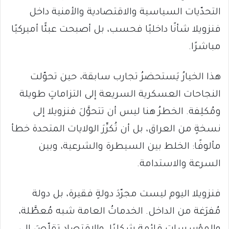
التحدّيات السياسية والاقتصادية والأمنية داخل
فنزويلا شأنًا داخليًا فحسب، بل أصبحت عبئًا أميركيًا
مباشرًا.
هذا الخيارُ يَستحضرُ تجارب سابقة، حين تحوّلت
النجاحات العسكرية السريعة إلى التزاماتٍ طويلة
ومُكلِفة. الخطرُ هنا ليس أن تتحوَّلَ فنزويلا إلى
نسخةٍ من العراق، بل أن تُكرِّرَ الولايات المتحدة خطأ
مألوفًا: الخلط بين السيطرة والشرعية، وبين
السرعة والاستدامة.
فنزويلا اليوم ليست مجرّدَ دولةٍ فقيرة، بل دولة
مُفرَغة من الداخل. الخدماتُ العامة شبه مُعطَّلة،