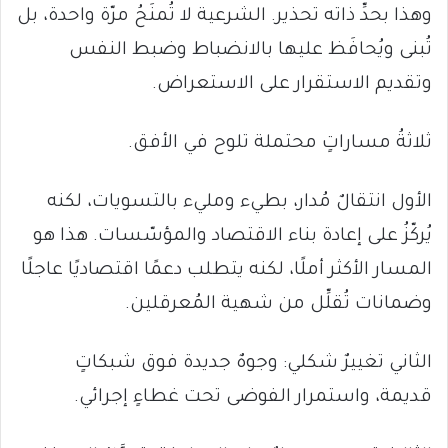
وهذا بحدِّ ذاته تحذير. الشرعية لا تُمنَحُ مرّة واحدة، بل
تُبنى ويُحافَظ عليها بالانضباط وضبط النفس
وتقديم الاستقرار على الاستعراض.
ثلاثةُ مساراتٍ محتملة تلوح في الأفق.
الأول انتقالٌ مُدار، بطيء ومليء بالتسويات، لكنه
يُركّزُ على إعادة بناء الاقتصاد والمؤسّسات. هذا هو
المسار الأكثر أملًا، لكنه يتطلب دعمًا اقتصاديًا عاجلًا
وضمانات تُقلِّل من شهية المُعرقلين.
الثاني تغييرٌ شكلي: وجوهٌ جديدة فوق شبكاتٍ
قديمة، واستمرار الفوضى تحت غطاءٍ إجرائي.