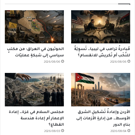
مُبادرةُ ترامب في ليبيا… تَسوِيَةٌ
الحوثيون في العراق: من مكتبٍ
للنُخَب أم تَكريسٌ للانقسام؟
سياسي إلى شبكةِ عمليّات
2026/08/06
2026/08/06
الأردن وإعادةُ تَشكيلِ الشرق
مجلس السلام في غزة… إعادة
الأوسط… من إدارةِ الأزمات إلى
الإعمار أم إعادة هندسة
بناءِ الدور
القطاع؟
2026/08/03
2026/08/04