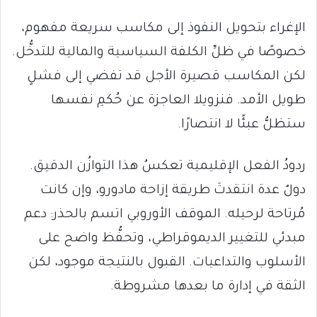
الإغراء بتحويل النفوذ إلى مكاسب سريعة مفهوم،
خصوصًا في ظلِّ الكلفة السياسية والمالية للتدخُّل.
لكن المكاسب قصيرة الأجل قد تفضي إلى فشلٍ
طويل الأمد. فنزويلا العاجزة عن حُكمِ نفسها
ستظلُّ عبئًا لا انتصارًا.
ردودُ الفعل الإقليمية تعكسُ هذا التوازُن الدقيق.
دولٌ عدة انتقدتَ طريقة إزاحة مادورو، وإن كانت
مُرتاحة لرحيله. الموقف الأوروبي اتسم بالحذر: دعم
مبدئي للتغيير الديموقراطي، وتحفُّظ واضح على
الأسلوب والتداعيات. القبول بالنتيجة موجود، لكن
الثقة في إدارة ما بعدها مشروطة.