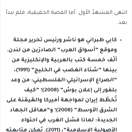
انتهى المشهدُ الأول. أما القصة الحقيقية، فلم تبدأ
بعد.
كابي طبراني هو ناشر ورئيس تحرير مجلة
وموقع “أسواق العرب” الصادرَين من لندن.
ألّف خمسة كتب بالعربية والإنكليزية من
بينها “شتاء الغضب في الخليج” (1991)،
“الصراع الإسرائيلي-الفلسطيني: من وعد
بلفور إلى إعلان بوش” (2008)؛ “كيف
تُخطّط إيران لمواجهة أميركا والهَيمَنة على
الشرق الأوسط” (2008)؛ و”معاقل الجهاد
الجديدة: لماذا فشل الغرب في احتواء
الأصولية الإسلامية”، (2011). يُمكن متابعته