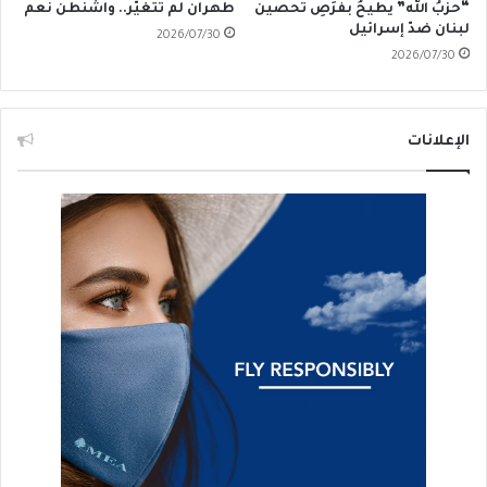
“حزبُ الله” يطيحُ بفُرَصِ تحصين
طهران لم تَتَغَيَّر.. واشنطن نعم
لبنان ضدّ إسرائيل
2026/07/30
2026/07/30
الإعلانات