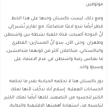
موثوقين.
ومع ذلك، ليست باكستان وحدها على هذا الخط.
قطر أيضًا تبدو لاعبًا متصاعدًا، مع تقارير تُشير إلى
أنَّ الدوحة أصبحت قناة خلفية نشطة بين واشنطن
وطهران. وحتى الآن، يبدو أنَّ المسارَين؛ القطري
والباكستاني، متكاملان أكثر من كونهما متنافسَين،
ما يعكس رغبة واشنطن في عدم الاعتماد على
وسيطٍ واحد.
دور باكستان هنا لا تحكمه الحيادية بقدر ما تحكمه
الحسابات العملية. إسلام آباد تدخّلت لأنها تملك
الكثير لتخسره من التصعيد، لكنها أيضًا تملك الكثير
لتكسبه من استعادة أهميتها الإقليمية والدولية،