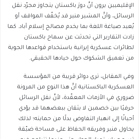
الإقليميين يرون أنَّ دورَ باكستان يتجاوز مجرّد نقل
الرسائل، وأنَّ المشير منير قد يُخفّف المواقف أو
يُعيد صياغة اللغة بما يخدم مصالح إسلام آباد. كما
زادت التقارير التي تحدثت عن سماح باكستان
لطائرات عسكرية إيرانية باستخدام قواعدها الجوية
من تعميق الشكوك حول حيادها الحقيقي.
وفي المقابل، ترى دوائر قريبة من المؤسسة
العسكرية الباكستانية أنَّ هذا النوع من المرونة
ضروري في الأزمات المعقّدة، لأنَّ نقل الرسائل
حرفيًا بين خصمين لا يثقان ببعضهما قد يؤدي
أحيانًا إلى انهيار التفاوض بدلًا من حمايته؛ لذلك
يحاول منير وفريقه الحفاظ على مساحة ضيّقة