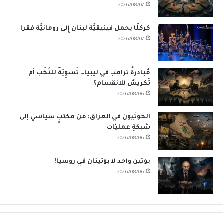
2026/08/07
كركلَّا يحمل فينيقيَّة لبنان إِلى رومانيَّة فقرا
2026/08/07
مُبادرةُ ترامب في ليبيا… تَسوِيَةٌ للنُخَب أم
تَكريسٌ للانقسام؟
2026/08/06
الحوثيون في العراق: من مكتبٍ سياسي إلى
شبكةِ عمليّات
2026/08/06
بوتين واحد لا بوتينان في روسيا!
2026/08/06