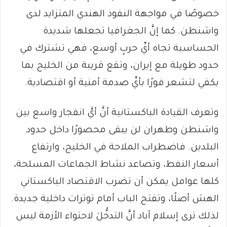
خصوصًا في مواجهة النفوذ الهندي المتزايد لدى
واشنطن. كما إنَّ الجغرافيا تجعلها شديدة
الحساسية تجاه أيِّ حربٍ أوسع، فهي تشترك في
حدود طويلة مع إيران، وتقع قريبة من الخليج بما
يكفي لتشعر فورًا بأيِّ صدمة أمنية أو اقتصادية.
وتعرف القيادة الباكستانية أنَّ أيَّ انفجار واسع بين
واشنطن وطهران لن يبقى محصورًا داخل حدود
البلدين. فاضطراب الملاحة في الخليج، وارتفاع
أسعار النفط، وتصاعد نشاط الجماعات المسلحة،
كلها عوامل يمكن أن تضرب الاقتصاد الباكستاني
الهش أصلًا، وتفتح الباب أمام توترات داخلية جديدة.
لذلك ترى إسلام آباد أنَّ التدخُّلَ لاحتواء الأزمة ليس