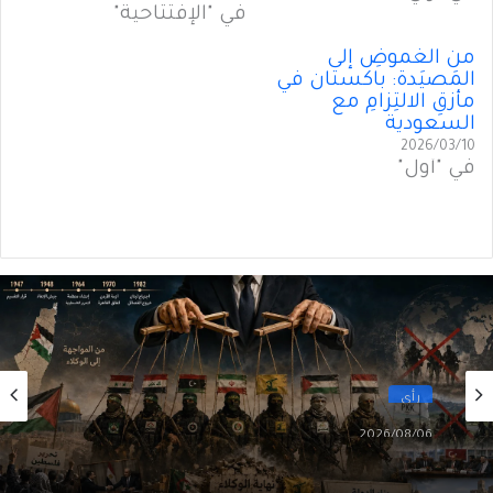
في "الإفتتاحية"
من الغموضِ إلى
المَصيَدة: باكستان في
مأزقِ الالتِزامِ مع
السعودية
2026/03/10
في "أول"
رأي
2026/08/06
سقوطُ “الأذرُع”: هل انتهى زمنُ الوكلاء؟