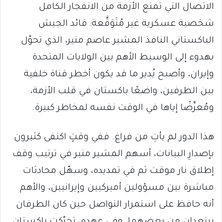
الاتصال التي تمنع الأزمة من الانفجار الكامل
شخصية عسكرية غير مُتَوَقَّعة: قائد الجيش
الباكستاني النافذ المشير عاصم منير، الذي تحوّل
بهدوء إلى الوسيط الأهم بين الولايات المتحدة
وإيران، وأصبح يُدير ما قد يكون أخطر قناة خلفية
بين الطرفين، واضعًا باكستان في قلب الأزمة،
ومُعرِّضًا إياها في الوقت نفسه لمخاطر كبيرة.
هذا الدور لم يأتِ من فراغ. ففي وقتٍ اكتفى كثيرون
بإصدارِ البيانات، أسهم المشير منير في ترتيب وقف
إطلاق نار موقت ثم في تمديده، وسهّل محادثات
مباشرة بين مسؤولين أميركيين وإيرانيين، والأهم
أنه حافظ على استمرار التواصل حين كان الطرفان
يبتعدان من بعضهما. وفي عهده، تحرّكت باكستان