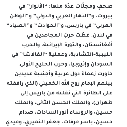
صحفٍ ومجلّات عدّة منها: “الأنوار” في
بيروت، و”النهار العربي والدولي” و”الوطن
العربي” في باريس، و”الحوادث” و”الصياد”
في لندن. غطّت حربَ المجاهدين في
أفغانستان، والثورة الإيرانية، والحرب
الليبية-التشادية، وعملية “الفالاشا” في
السودان وإثيوبيا، وحرب الخليج الأولى.
حاورت زعماءَ دول عربية وأجنبية عديدين
بينهم الإمام روح الله الخميني (الذي رافقته
على الطائرة التي نقلته من باريس إلى
طهران)، والملك الحسن الثاني، والملك
حسين، والرؤساء أنور السادات، صدام
حسين، ياسر عرفات، جعفر النميري، وعيدي