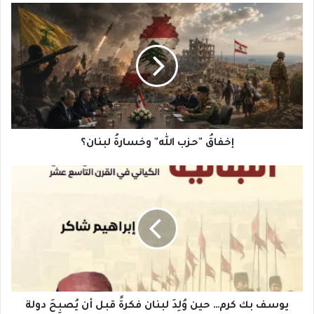
إخفاقُ
"حزب
الله"
وخسارةُ
لبنان؟
إخفاقُ "حزب الله" وخسارةُ لبنان؟
يوسف
بك
كرم…
حين
وُلِدَ
لبنان
فكرةً
قبل
أن
يُصبِحَ
يوسف بك كرم… حين وُلِدَ لبنان فكرةً قبل أن يُصبِحَ دولة