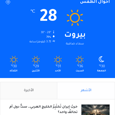
أحوال الطقس
28
℃
30º - 28º
بيروت
74%
3.73 كيلومتر/ساعة
سماء صافية
℃
30
℃
29
℃
31
℃
36
℃
30
الجمعة
السبت
الأحد
الأثنين
الثلاثاء
الأشهر
الأخيرة
حربُ إيران تَختَبِرُ الخليج العربي… ستُّ دول أم
تحالفٌ واحد؟