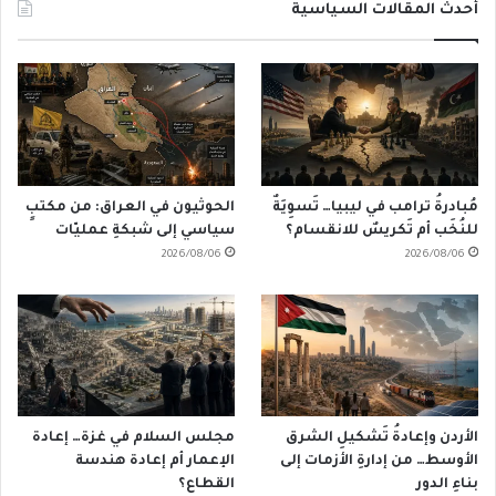
أحدث المقالات السياسية
مُبادرةُ ترامب في ليبيا… تَسوِيَةٌ
الحوثيون في العراق: من مكتبٍ
للنُخَب أم تَكريسٌ للانقسام؟
سياسي إلى شبكةِ عمليّات
2026/08/06
2026/08/06
الأردن وإعادةُ تَشكيلِ الشرق
مجلس السلام في غزة… إعادة
الأوسط… من إدارةِ الأزمات إلى
الإعمار أم إعادة هندسة
بناءِ الدور
القطاع؟