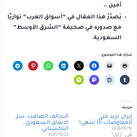
أمين …
يَصدُرُ هذا المقال في “أسواق العرب” توازيًا
مع صدوره في صحيفة “الشرق الأوسط”
السعودية.
شارك هذا الموضوع:
مرتبط
إيران تُريدُ من
التحالفُ الصامِت: سرُّ
المفاوضات أَلّا تنتهي!
الاتفاق السعودي ـ
الباكستاني
2026/07/16
في "رأي"
2025/10/22