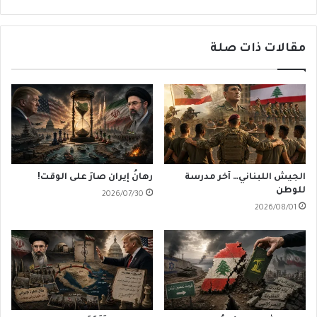
دولة
مقالات ذات صلة
الجيش اللبناني… آخر مدرسة
رهانُ إيران صارَ على الوقت!
للوطن
2026/07/30
2026/08/01