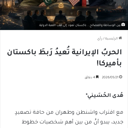
بين الوساطة والمصالح... باكستان تعود إلى قلب اللعبة الدولية.
الرئيسية
/
رأي
الحربُ الإيرانية تُعيدُ رَبطَ باكستان
بأميركا!
2026/05/21
4 دقائق
هُدى الحُسَيني*
مع اقتراب واشنطن وطهران من حافة تصعيدٍ
جديد، يبدو أنَّ من بين أهم شخصيات خطوط